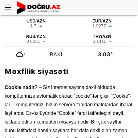
USD/AZN
EUR/AZN
1.7
1.9277
RUB/AZN
TRY/AZN
0.0231
0.1411
BAKI
3.03°
Məxfilik siyasəti
Cookie nədir?
– Siz internet saytına daxil olduqda
kompüterinizə avtomatik olaraq “cookie”-lər çıxır. “Cookie”-
lər – kompüterinizi bizim serverə tanıdan mətnlərdən ibarət
fayllardır. Öz-özlüyündə “Cookie” fərdi istifadəçini deyil,
istifadə edilən kompüteri müəyyən edir. Bir çox saytlar
bunu istifadəçi həmin saytlara hər dəfə daxil olan zaman