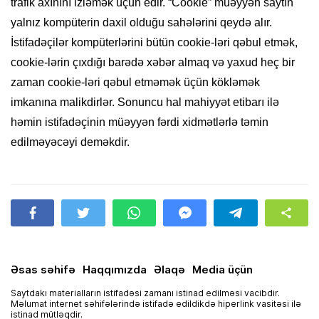
trafik axınını izləmək üçün edir. “Cookie” müəyyən saytın
yalnız kompüterin daxil olduğu sahələrini qeydə alır.
İstifadəçilər kompüterlərini bütün cookie-ləri qəbul etmək,
cookie-lərin çıxdığı barədə xəbər almaq və yaxud heç bir
zaman cookie-ləri qəbul etməmək üçün kökləmək
imkanına malikdirlər. Sonuncu hal mahiyyət etibarı ilə
həmin istifadəçinin müəyyən fərdi xidmətlərlə təmin
edilməyəcəyi deməkdir.
Əsas səhifə
Haqqımızda
Əlaqə
Media üçün
Saytdakı materialların istifadəsi zamanı istinad edilməsi vacibdir.
Məlumat internet səhifələrində istifadə edildikdə hiperlink vasitəsi ilə
istinad mütləqdir.