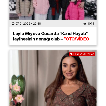
07.01.2026
- 22:48
1014
Leyla Əliyeva Qusarda “Kənd Həyatı”
layihəsinin qonağı olub –
FOTO/VİDEO
LEYLA ƏLİYEVA