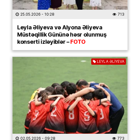
25.05.2026
- 10:28
713
Leyla Əliyeva və Alyona Əliyeva
Müstəqillik Gününə həsr olunmuş
konserti izləyiblər –
FOTO
LEYLA ƏLİYEVA
02.05.2026
- 09:28
773