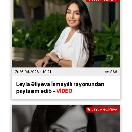
26.04.2026
- 19:21
866
Leyla Əliyeva İsmayıllı rayonundan
paylaşım edib –
VİDEO
LEYLA ƏLİYEVA