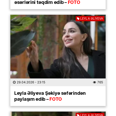
əsərlərini təqdim edib –
FOTO
LEYLA ƏLİYEVA
29.04.2026
- 23:15
765
Leyla Əliyeva Şəkiyə səfərindən
paylaşım edib –
FOTO
LEYLA ƏLİYEVA