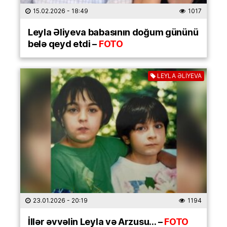
15.02.2026
- 18:49
1017
Leyla Əliyeva babasının doğum gününü
belə qeyd etdi –
FOTO
LEYLA ƏLİYEVA
23.01.2026
- 20:19
1194
İllər əvvəlin Leyla və Arzusu… –
FOTO