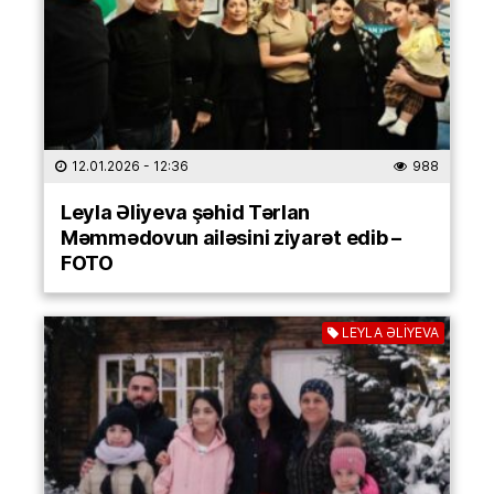
12.01.2026
- 12:36
988
Leyla Əliyeva şəhid Tərlan
Məmmədovun ailəsini ziyarət edib –
FOTO
LEYLA ƏLİYEVA