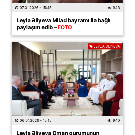
07.01.2026
- 15:45
943
Leyla Əliyeva Milad bayramı ilə bağlı
paylaşım edib –
FOTO
LEYLA ƏLİYEVA
06.01.2026
- 15:15
940
Leyla Əliyeva Oman qurumunun