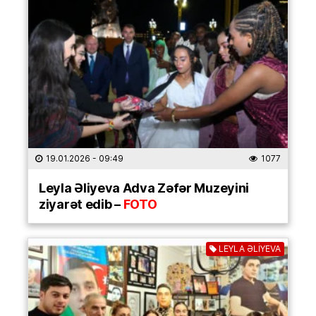
19.01.2026
- 09:49
1077
Leyla Əliyeva Adva Zəfər Muzeyini
ziyarət edib –
FOTO
LEYLA ƏLİYEVA