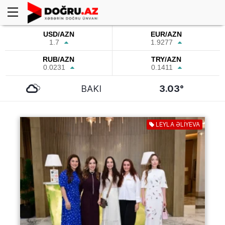
USD/AZN
EUR/AZN
1.7
1.9277
RUB/AZN
TRY/AZN
0.0231
0.1411
BAKI
3.03°
LEYLA ƏLİYEVA