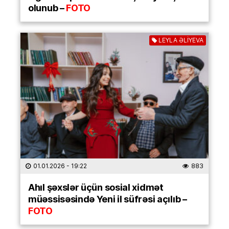
olunub –
FOTO
LEYLA ƏLİYEVA
01.01.2026
- 19:22
883
Ahıl şəxslər üçün sosial xidmət
müəssisəsində Yeni il süfrəsi açılıb –
FOTO