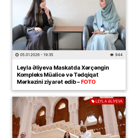
05.01.2026
- 19:35
944
Leyla Əliyeva Maskatda Xərçəngin
Kompleks Müalicə və Tədqiqat
Mərkəzini ziyarət edib –
FOTO
LEYLA ƏLİYEVA