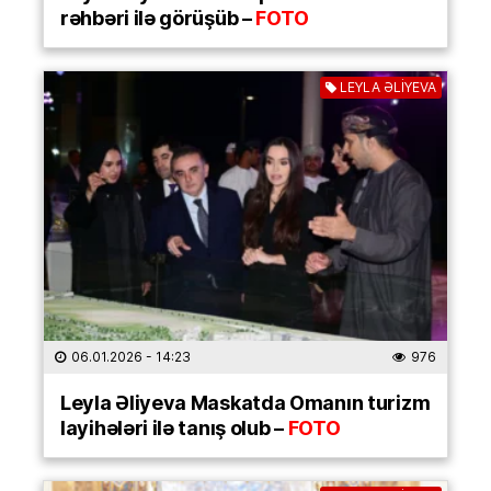
rəhbəri ilə görüşüb –
FOTO
LEYLA ƏLİYEVA
06.01.2026
- 14:23
976
Leyla Əliyeva Maskatda Omanın turizm
layihələri ilə tanış olub –
FOTO