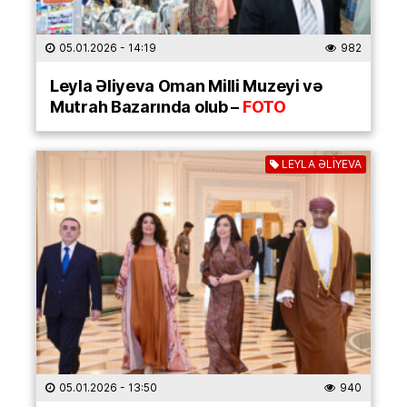
05.01.2026
- 14:19
982
Leyla Əliyeva Oman Milli Muzeyi və
Mutrah Bazarında olub –
FOTO
LEYLA ƏLİYEVA
05.01.2026
- 13:50
940