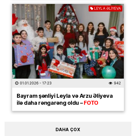
LEYLA ƏLİYEVA
01.01.2026
- 17:23
942
Bayram şənliyi Leyla və Arzu Əliyeva
ilə daha rəngarəng oldu –
FOTO
DAHA ÇOX