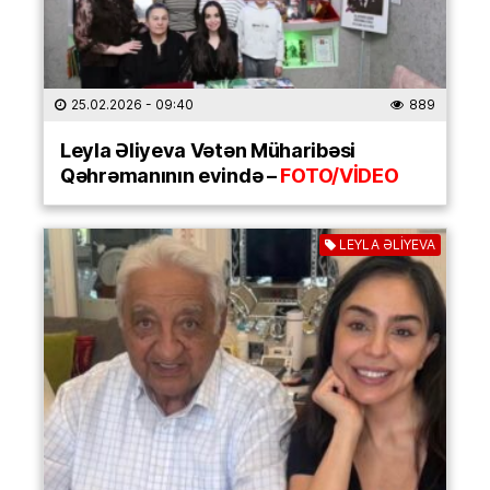
25.02.2026
- 09:40
889
Leyla Əliyeva Vətən Müharibəsi
Qəhrəmanının evində –
FOTO/VİDEO
LEYLA ƏLİYEVA