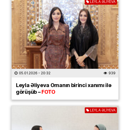
LEYLA ƏLİYEVA
05.01.2026
- 20:32
939
Leyla Əliyeva Omanın birinci xanımı ilə
görüşüb –
FOTO
LEYLA ƏLİYEVA