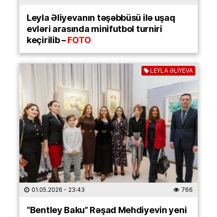
Leyla Əliyevanın təşəbbüsü ilə uşaq
evləri arasında minifutbol turniri
keçirilib –
FOTO
LEYLA ƏLİYEVA
01.05.2026
- 23:43
766
“Bentley Baku” Rəşad Mehdiyevin yeni