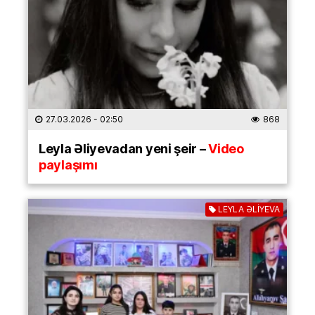
27.03.2026
- 02:50
868
Leyla Əliyevadan yeni şeir –
Video
paylaşımı
LEYLA ƏLİYEVA