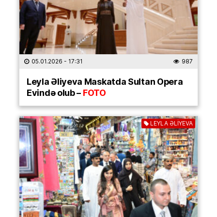
05.01.2026
- 17:31
987
Leyla Əliyeva Maskatda Sultan Opera
Evində olub –
FOTO
LEYLA ƏLİYEVA