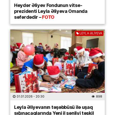
Heydər Əliyev Fondunun vitse-
prezidenti Leyla Əliyeva Omanda
səfərdədir –
FOTO
LEYLA ƏLİYEVA
01.01.2026
- 20:30
898
Leyla Əliyevanın təşəbbüsü ilə uşaq
sığınacaqlarında Yeni il şənliyi təşkil