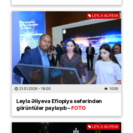
LEYLA ƏLİYEVA
21.01.2026
- 18:00
1009
Leyla Əliyeva Efiopiya səfərindən
görüntülər paylaşıb –
FOTO
LEYLA ƏLİYEVA