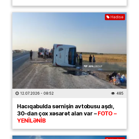
Hadisə
12.07.2026
- 08:52
485
Hacıqabulda sərnişin avtobusu aşdı,
30-dan çox xəsarət alan var –
FOTO –
YENİLƏNİB