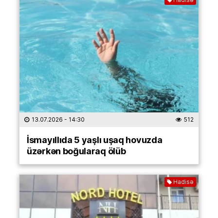
13.07.2026
- 14:30
512
İsmayıllıda 5 yaşlı uşaq hovuzda
üzərkən boğularaq ölüb
Hadisə