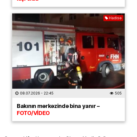
Hadisə
08.07.2026
- 22:45
505
Bakının mərkəzində bina yanır –
FOTO/VİDEO