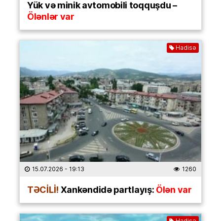
Yük və minik avtomobili toqquşdu –
Ölənlər var
Hadisə
15.07.2026
- 19:13
1260
TƏCİLİ!
Xankəndidə partlayış:
Ölən var
Hadisə