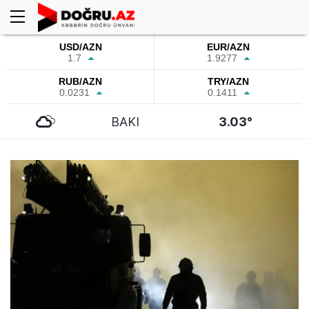
USD/AZN
EUR/AZN
1.7
1.9277
RUB/AZN
TRY/AZN
0.0231
0.1411
BAKI
3.03°