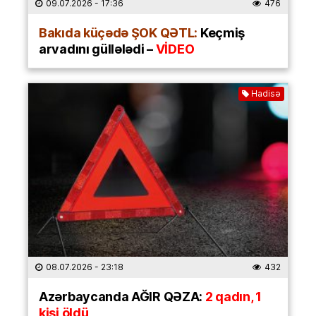
09.07.2026
- 17:36
476
Bakıda küçədə ŞOK QƏTL:
Keçmiş
arvadını güllələdi –
VİDEO
Hadisə
08.07.2026
- 23:18
432
Azərbaycanda AĞIR QƏZA:
2 qadın, 1
kişi öldü