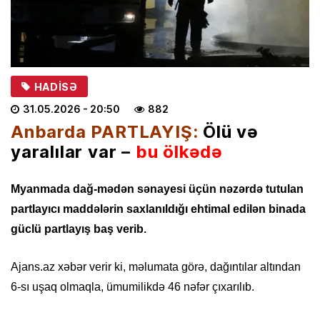
HADISƏ
31.05.2026
- 20:50
882
Anbarda PARTLAYIŞ:
Ölü və
yaralılar var –
bu ölkədə
Myanmada dağ-mədən sənayesi üçün nəzərdə tutulan
partlayıcı maddələrin saxlanıldığı ehtimal edilən binada
güclü partlayış baş verib.
Ajans.az xəbər verir ki, məlumata görə, dağıntılar altından
6-sı uşaq olmaqla, ümumilikdə 46 nəfər çıxarılıb.