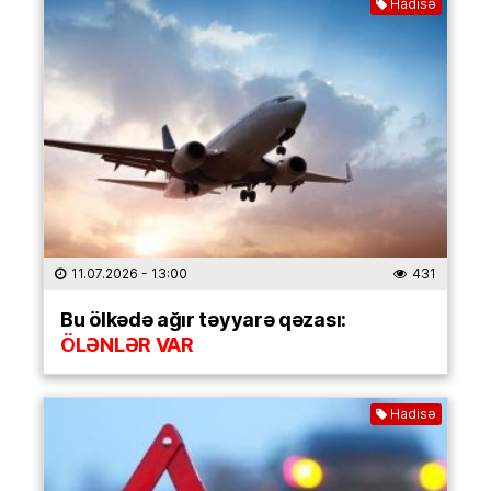
Hadisə
11.07.2026
- 13:00
431
Bu ölkədə ağır təyyarə qəzası:
ÖLƏNLƏR VAR
Hadisə