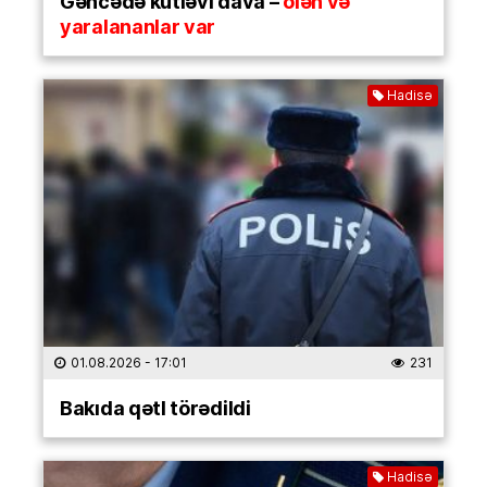
Gəncədə kütləvi dava –
ölən və
yaralananlar var
Hadisə
01.08.2026
- 17:01
231
Bakıda qətl törədildi
Hadisə