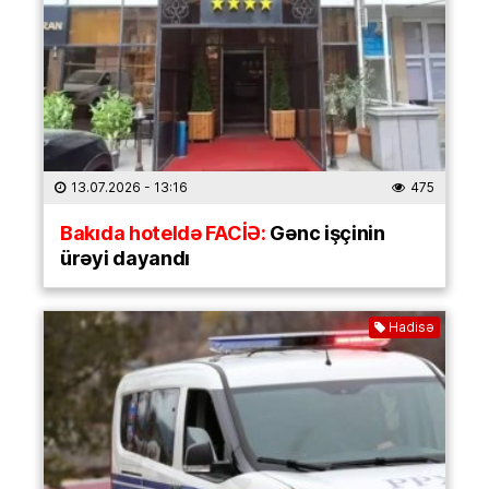
13.07.2026
- 13:16
475
Bakıda hoteldə FACİƏ:
Gənc işçinin
ürəyi dayandı
Hadisə