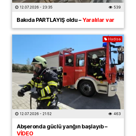
12.07.2026
- 23:35
539
Bakıda PARTLAYIŞ oldu –
Yaralılar var
Hadisə
12.07.2026
- 21:52
463
Abşeronda güclü yanğın başlayıb –
VİDEO