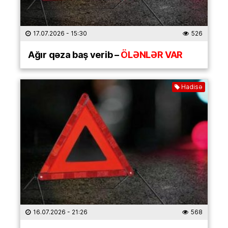
17.07.2026
- 15:30
526
Ağır qəza baş verib –
ÖLƏNLƏR VAR
Hadisə
16.07.2026
- 21:26
568