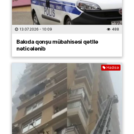
13.07.2026
- 10:09
488
Bakıda qonşu mübahisəsi qətllə
nəticələnib
Hadisə