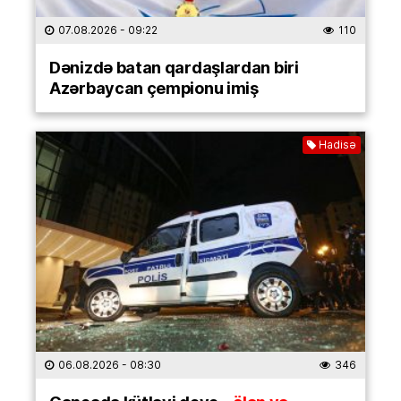
07.08.2026
- 09:22
110
Dənizdə batan qardaşlardan biri
Azərbaycan çempionu imiş
Hadisə
06.08.2026
- 08:30
346