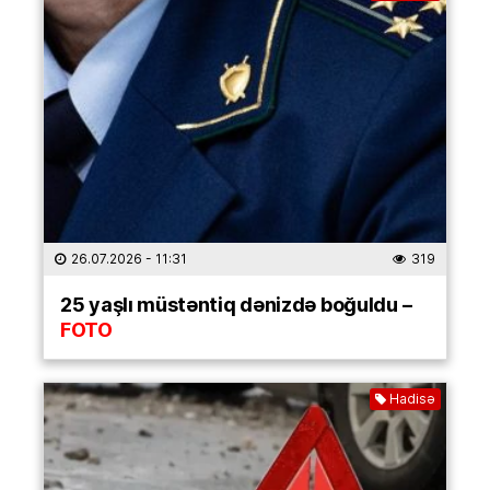
26.07.2026
- 11:31
319
25 yaşlı müstəntiq dənizdə boğuldu –
FOTO
Hadisə