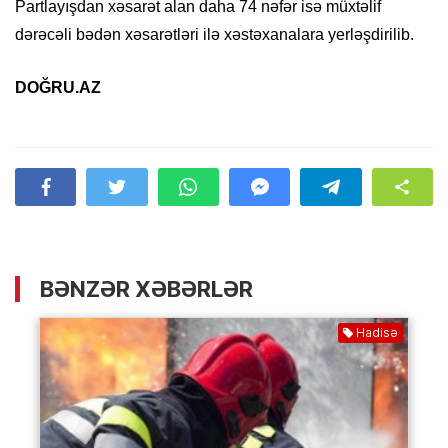
Partlayışdan xəsarət alan daha 74 nəfər isə müxtəlif
dərəcəli bədən xəsarətləri ilə xəstəxanalara yerləşdirilib.
DOĞRU.AZ
BƏNZƏR XƏBƏRLƏR
Hadisə