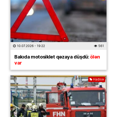
10.07.2026
- 19:22
561
Bakıda motosiklet qəzaya düşdü:
ölən
var
Hadisə