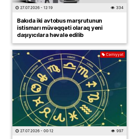
27.07.2026
- 12:19
334
Bakıda iki avtobus marşrutunun
istismarı müvəqqəti olaraq yeni
daşıyıcılara həvalə edilib
Cəmiyyət
27.07.2026
- 00:12
997