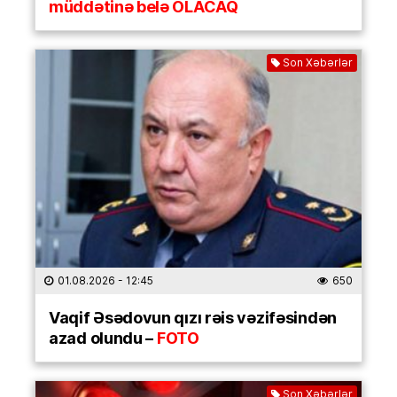
müddətinə belə OLACAQ
Son Xəbərlər
01.08.2026
- 12:45
650
Vaqif Əsədovun qızı rəis vəzifəsindən
azad olundu –
FOTO
Son Xəbərlər