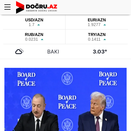
USD/AZN
EUR/AZN
1.7
1.9277
RUB/AZN
TRY/AZN
0.0231
0.1411
BAKI
3.03°