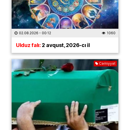
02.08.2026
- 00:12
1060
Ulduz falı:
2 avqust, 2026-cı il
Cəmiyyət