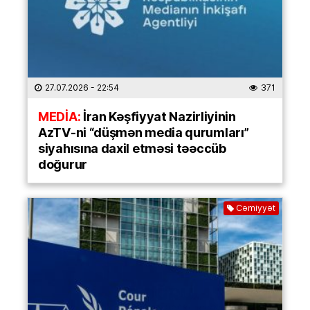
27.07.2026
- 22:54
371
MEDİA:
İran Kəşfiyyat Nazirliyinin
AzTV-ni “düşmən media qurumları”
siyahısına daxil etməsi təəccüb
doğurur
Cəmiyyət