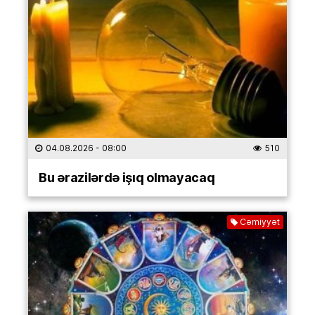
04.08.2026
- 08:00
510
Bu ərazilərdə işıq olmayacaq
Cəmiyyət