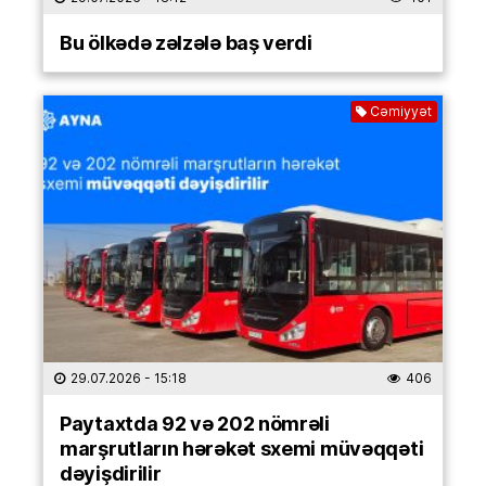
Bu ölkədə zəlzələ baş verdi
Cəmiyyət
29.07.2026
- 15:18
406
Paytaxtda 92 və 202 nömrəli
marşrutların hərəkət sxemi müvəqqəti
dəyişdirilir