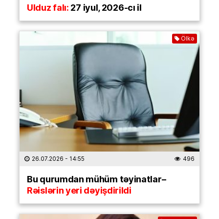
Ulduz falı:
27 iyul, 2026-cı il
Ölkə
26.07.2026
- 14:55
496
Bu qurumdan mühüm təyinatlar–
Rəislərin yeri dəyişdirildi