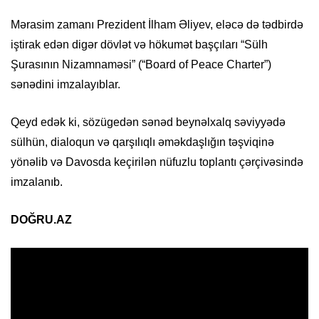
Mərasim zamanı Prezident İlham Əliyev, eləcə də tədbirdə
iştirak edən digər dövlət və hökumət başçıları “Sülh
Şurasının Nizamnaməsi” (“Board of Peace Charter”)
sənədini imzalayıblar.
Qeyd edək ki, sözügedən sənəd beynəlxalq səviyyədə
sülhün, dialoqun və qarşılıqlı əməkdaşlığın təşviqinə
yönəlib və Davosda keçirilən nüfuzlu toplantı çərçivəsində
imzalanıb.
DOĞRU.AZ