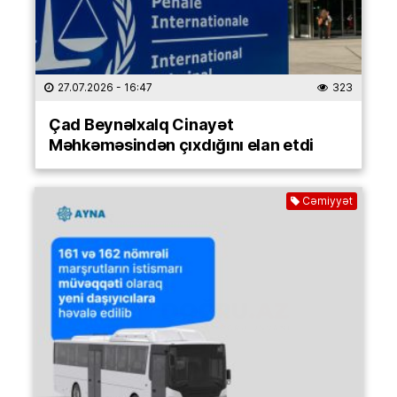
27.07.2026
- 16:47
323
Çad Beynəlxalq Cinayət
Məhkəməsindən çıxdığını elan etdi
Cəmiyyət