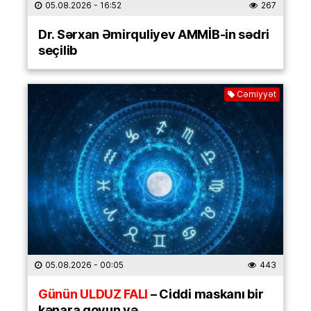
05.08.2026
- 16:52
267
Dr. Sərxan Əmirquliyev AMMİB-in sədri
seçilib
Cəmiyyət
05.08.2026
- 00:05
443
Günün ULDUZ FALI
– Ciddi maskanı bir
kənara qoyun və…