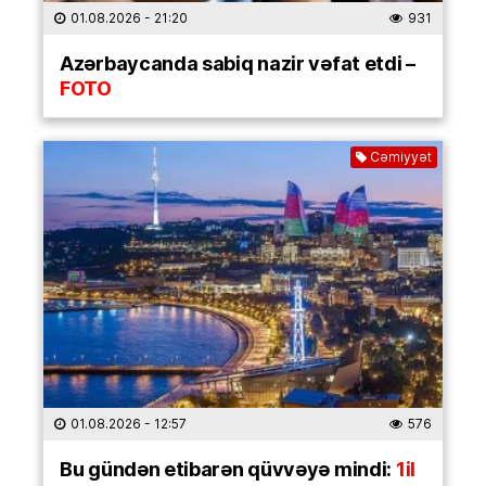
01.08.2026
- 21:20
931
Azərbaycanda sabiq nazir vəfat etdi –
FOTO
Cəmiyyət
01.08.2026
- 12:57
576
Bu gündən etibarən qüvvəyə mindi:
1il