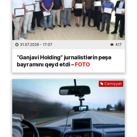
31.07.2026
- 17:07
417
“Ganjavi Holding” jurnalistlərin peşə
bayramını qeyd etdi –
FOTO
Cəmiyyət