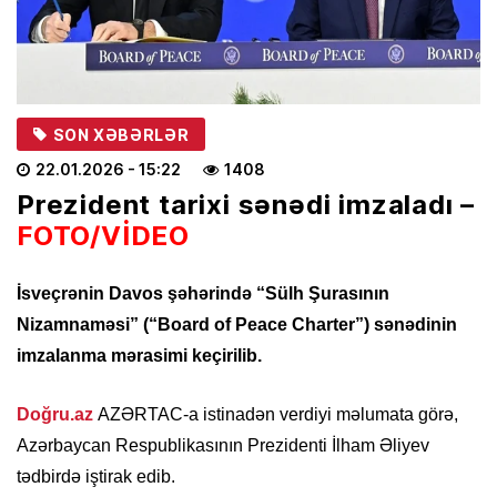
SON XƏBƏRLƏR
22.01.2026
- 15:22
1408
Prezident tarixi sənədi imzaladı –
FOTO/VİDEO
İsveçrənin Davos şəhərində “Sülh Şurasının
Nizamnaməsi” (“Board of Peace Charter”) sənədinin
imzalanma mərasimi keçirilib.
Doğru.az
AZƏRTAC-a istinadən verdiyi məlumata görə,
Azərbaycan Respublikasının Prezidenti İlham Əliyev
tədbirdə iştirak edib.