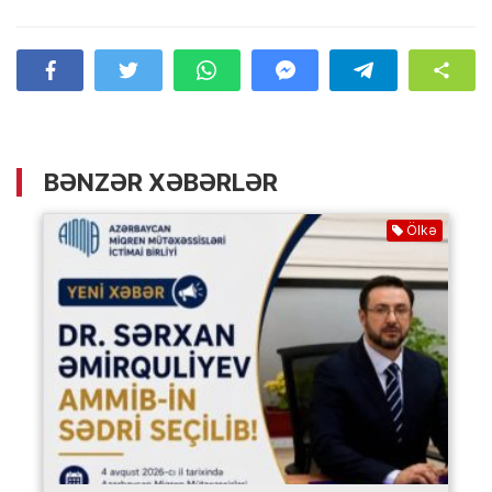
BƏNZƏR XƏBƏRLƏR
Ölkə