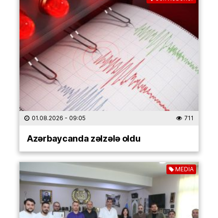
01.08.2026
- 09:05
711
Azərbaycanda zəlzələ oldu
MEDİA