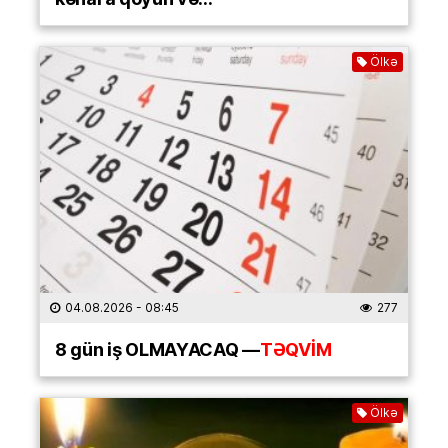
Ölkə
04.08.2026
- 08:45
277
8 gün iş OLMAYACAQ —
TƏQVİM
Ölkə