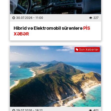
30.07.2026
- 11:00
227
Hibrid və Elektromobil sürənlərə
PİS
XƏBƏR
Son Xəbərlər
29.07.2026
- 18:12
401