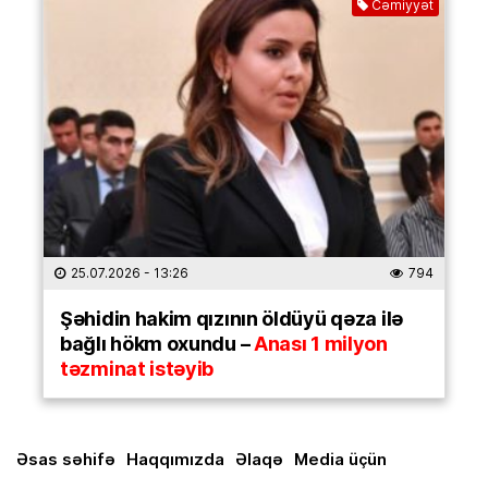
Cəmiyyət
25.07.2026
- 13:26
794
Şəhidin hakim qızının öldüyü qəza ilə
bağlı hökm oxundu –
Anası 1 milyon
təzminat istəyib
Əsas səhifə
Haqqımızda
Əlaqə
Media üçün