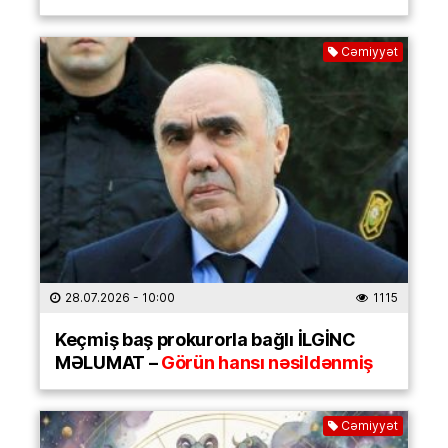
Cəmiyyət
28.07.2026
- 10:00
1115
Keçmiş baş prokurorla bağlı İLGİNC
MƏLUMAT –
Görün hansı nəsildənmiş
Cəmiyyət