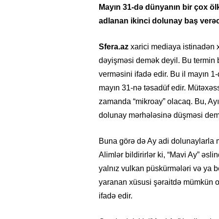
Mayın 31-də dünyanın bir çox öl
adlanan ikinci dolunay baş verə
Sfera.az
xarici mediaya istinadən 
dəyişməsi demək deyil. Bu termin b
verməsini ifadə edir. Bu il mayın 1
mayın 31-nə təsadüf edir. Mütəxəssi
zamanda “mikroay” olacaq. Bu, Ayı
dolunay mərhələsinə düşməsi dem
Buna görə də Ay adi dolunaylarla 
Alimlər bildirirlər ki, “Mavi Ay” 
yalnız vulkan püskürmələri və ya 
yaranan xüsusi şəraitdə mümkün olu
ifadə edir.