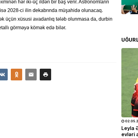
Azərba
xminən hər iki-üç ildən bir baş verir. Astronomların
isə 2028-ci ilin dekabrında müşahidə olunacaq.
07.08
tmək üçün xüsusi avadanlıq tələb olunmasa da, durbin
SƏHIYYƏ
etallı görməyə kömək edə bilər.
Hər 10
UĞUR
istifad
yarada
07.08
KINO TE
“
Sonun
mövsüm
07.08
ÖLKƏ
Bu Bak
25.05.2026
- 10:28
714
02.05.
07.08
doğum
Leyla Əliyeva və Alyona Əliyeva
Leyla 
OTO
Müstəqillik Gününə həsr olunmuş
evləri 