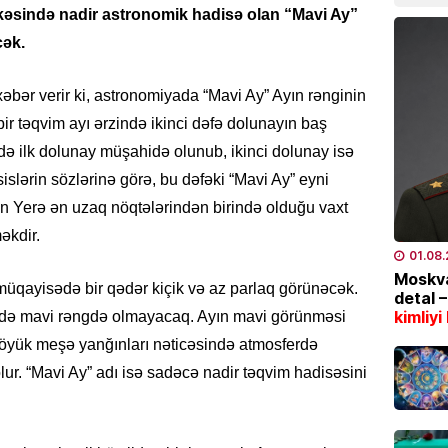
kəsində nadir astronomik hadisə olan “Mavi Ay”
Region
külək, 
cək.
07.08
xəbər verir ki, astronomiyada “Mavi Ay” Ayın rənginin
MAQAZI
ir təqvim ayı ərzində ikinci dəfə dolunayın baş
Məşhur
-də ilk dolunay müşahidə olunub, ikinci dolunay isə
Sultan
slərin sözlərinə görə, bu dəfəki “Mavi Ay” eyni
paylaş
n Yerə ən uzaq nöqtələrindən birində olduğu vaxt
07.08
əkdir.
01.08
ÖLKƏ
Moskva
Bakıda
müqayisədə bir qədər kiçik və az parlaq görünəcək.
detal 
avqust
kimliyi
əslində mavi rəngdə olmayacaq. Ayın mavi görünməsi
etibar
böyük meşə yanğınları nəticəsində atmosferdə
07.08
r. “Mavi Ay” adı isə sadəcə nadir təqvim hadisəsini
HADISƏ
Dənizd