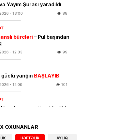
və Yayım Şurası yaradıldı
.2026
- 13:00
88
ƏT
anslı bürcləri
– Pul başından
q
.2026
- 12:33
99
 güclü yanğın
BAŞLAYIB
.2026
- 12:09
101
ƏT
 Hacalıyeva mətbuat katibi
olundu
.2026
- 11:37
103
OX OXUNANLAR
IYA
LÜK
HƏFTƏLIK
AYLIQ