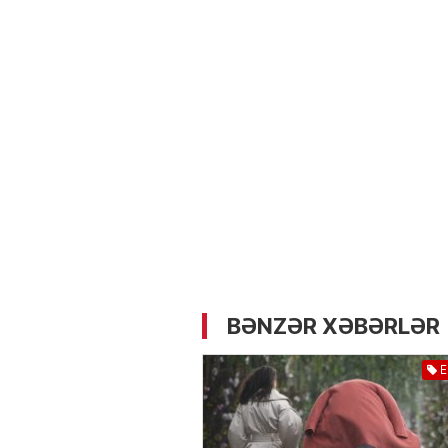
05.05.2026
- 12:14
728
Üz dərisinə necə qulluq e
lazımdır? –
Kosmetoloq S
Məmmədli ilə MÜSAHİBƏ
BƏNZƏR XƏBƏRLƏR
E