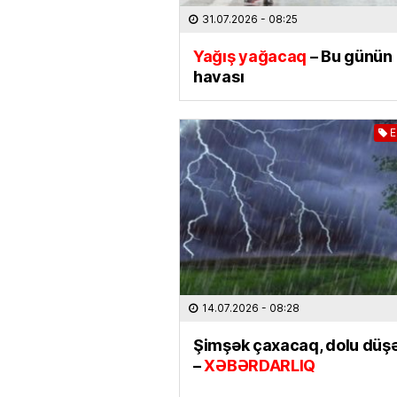
31.07.2026
- 08:25
Yağış yağacaq
– Bu günün
havası
E
14.07.2026
- 08:28
Şimşək çaxacaq, dolu düş
–
XƏBƏRDARLIQ