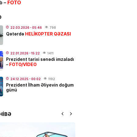
ib –
FOTO
IYA
un 7-si üçün xəbərdarlıq:
Bu
r ehtiyatlı olsun
D
.2026
- 07:12
110
22.03.2026
- 05:46
798
HELİKOPTER QƏZASI
Qətərdə
N
an Bakıda Tünzalə Ağayevanı
 –
VİDEO
22.01.2026
- 15:22
1411
Prezident tarixi sənədi imzaladı
.2026
- 23:39
175
FOTO/VİDEO
–
NYASI
24.12.2025
- 00:02
1192
Prezident İlham Əliyevin doğum
ə müjdə: bu ölkələrə
günü
yət vəsiqəsi ilə gedə
ksiniz –
SİYAHI
.2026
- 09:55
114
HİBƏ
ə kütləvi dava –
ölən və
nanlar var