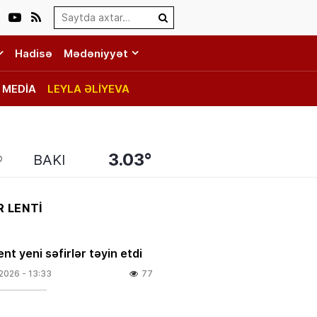
Search…
Hadisə
Mədəniyyət
MEDİA
LEYLA ƏLİYEVA
3.03°
BAKI
 LENTİ
nt yeni səfirlər təyin etdi
.2026
- 13:33
77