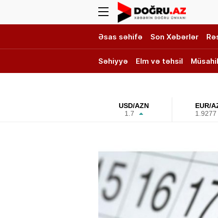
Əsas səhifə
Son Xəbərlər
Rə
Səhiyyə
Elm və təhsil
Müsahi
DOĞRU TV
USD/AZN
EUR/A
1.7
1.9277