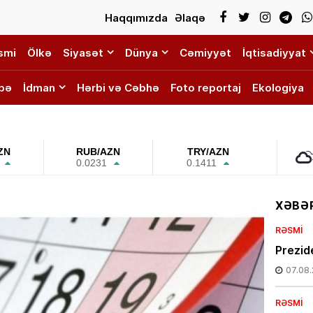
Haqqımızda
Əlaqə
smi
Ölkə
Siyasət
Dünya
Cəmiyyət
İqtisadiyyat
bə
İdman
Hərbi və Cəbhə
Foto reportaj
Ekologiya
ZN
RUB/AZN
TRY/AZN
0.0231
0.1411
XƏBƏR
RƏSMI
Prezide
07.08
RƏSMI