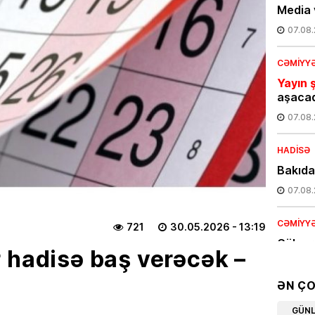
Media 
07.08
CƏMIYY
Yayın ş
aşaca
07.08
HADISƏ
Bakıda
07.08
CƏMIYY
721
30.05.2026
- 13:19
Gülnar
 hadisə baş verəcək –
təyin 
07.08
ƏN Ç
EKOLOG
GÜN