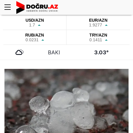
USD/AZN
EUR/AZN
1.7
1.9277
RUB/AZN
TRY/AZN
0.0231
0.1411
BAKI
3.03°