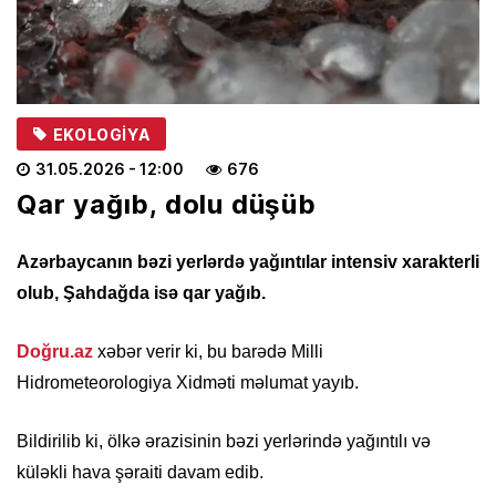
EKOLOGIYA
31.05.2026
- 12:00
676
Qar yağıb, dolu düşüb
Azərbaycanın bəzi yerlərdə yağıntılar intensiv xarakterli
olub, Şahdağda isə qar yağıb.
Doğru.az
xəbər verir ki, bu barədə Milli
Hidrometeorologiya Xidməti məlumat yayıb.
Bildirilib ki, ölkə ərazisinin bəzi yerlərində yağıntılı və
küləkli hava şəraiti davam edib.