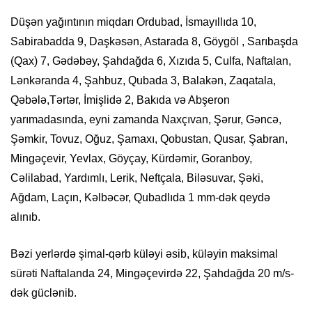
Düşən yağıntının miqdarı Ordubad, İsmayıllıda 10,
Sabirabadda 9, Daşkəsən, Astarada 8, Göygöl , Sarıbaşda
(Qax) 7, Gədəbəy, Şahdağda 6, Xızıda 5, Culfa, Naftalan,
Lənkəranda 4, Şahbuz, Qubada 3, Balakən, Zaqatala,
Qəbələ,Tərtər, İmişlidə 2, Bakıda və Abşeron
yarımadasında, eyni zamanda Naxçıvan, Şərur, Gəncə,
Şəmkir, Tovuz, Oğuz, Şamaxı, Qobustan, Qusar, Şabran,
Mingəçevir, Yevlax, Göyçay, Kürdəmir, Goranboy,
Cəlilabad, Yardımlı, Lerik, Neftçala, Biləsuvar, Şəki,
Ağdam, Laçın, Kəlbəcər, Qubadlıda 1 mm-dək qeydə
alınıb.
Bəzi yerlərdə şimal-qərb küləyi əsib, küləyin maksimal
sürəti Naftalanda 24, Mingəçevirdə 22, Şahdağda 20 m/s-
dək güclənib.