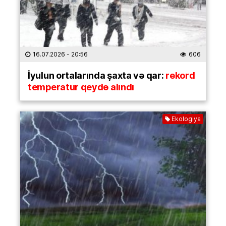
16.07.2026
- 20:56
606
İyulun ortalarında şaxta və qar:
rekord
temperatur qeydə alındı
Ekologiya