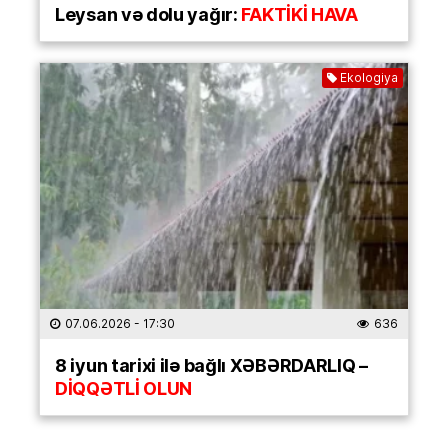
Leysan və dolu yağır:
FAKTİKİ HAVA
Ekologiya
07.06.2026
- 17:30
636
8 iyun tarixi ilə bağlı XƏBƏRDARLIQ –
DİQQƏTLİ OLUN