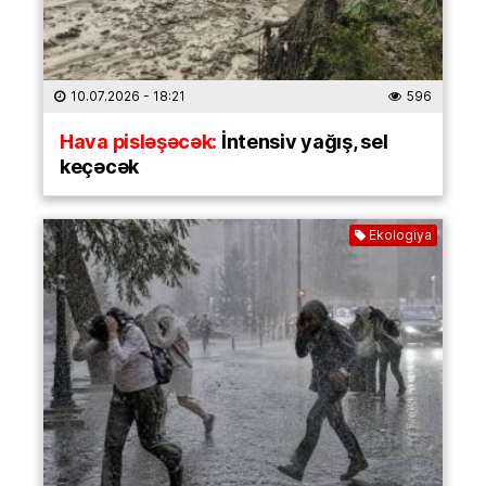
10.07.2026
- 18:21
596
Hava pisləşəcək:
İntensiv yağış, sel
keçəcək
Ekologiya