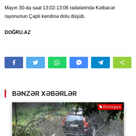
Mayın 30-da saat 13:02-13:06 radələrində Kəlbəcər
rayonunun Çəpli kəndinə dolu düşüb.
DOĞRU.AZ
BƏNZƏR XƏBƏRLƏR
Ekologiya