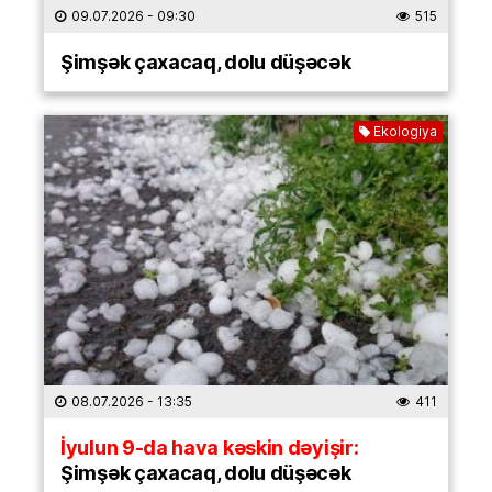
09.07.2026
- 09:30
515
Şimşək çaxacaq, dolu düşəcək
Ekologiya
08.07.2026
- 13:35
411
İyulun 9-da hava kəskin dəyişir:
Şimşək çaxacaq, dolu düşəcək