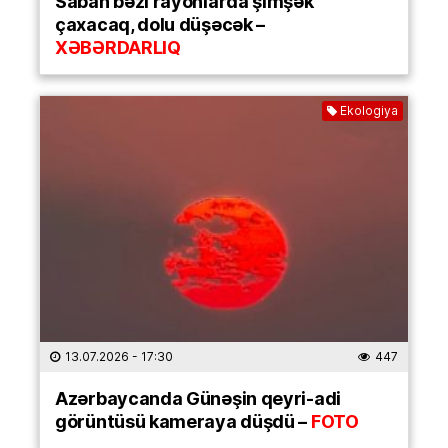
Sabah bəzi rayonlarda şimşək
çaxacaq, dolu düşəcək –
XƏBƏRDARLIQ
Ekologiya
13.07.2026
- 17:30
447
Azərbaycanda Günəşin qeyri-adi
görüntüsü kameraya düşdü –
FOTO