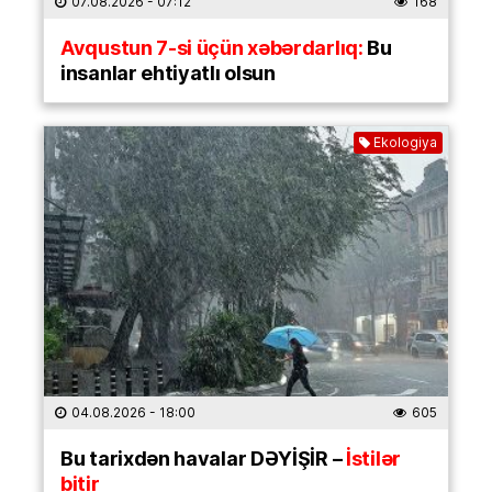
07.08.2026
- 07:12
168
Avqustun 7-si üçün xəbərdarlıq:
Bu
insanlar ehtiyatlı olsun
Ekologiya
04.08.2026
- 18:00
605
Bu tarixdən havalar DƏYİŞİR –
İstilər
bitir