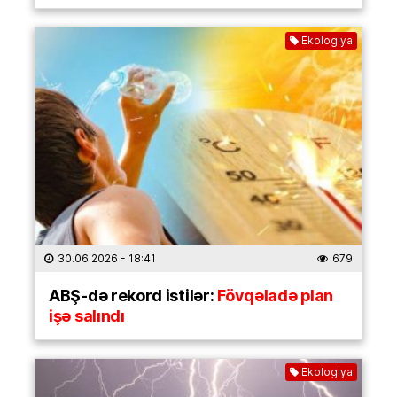
Ekologiya
30.06.2026
- 18:41
679
ABŞ-də rekord istilər:
Fövqəladə plan
işə salındı
Ekologiya