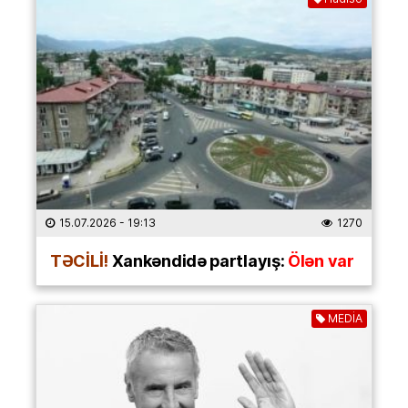
15.07.2026
- 19:13
1270
TƏCİLİ!
Xankəndidə partlayış:
Ölən var
MEDİA