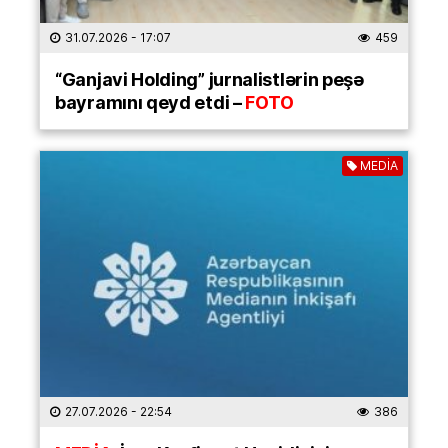
31.07.2026
- 17:07
459
“Ganjavi Holding” jurnalistlərin peşə
bayramını qeyd etdi –
FOTO
MEDİA
27.07.2026
- 22:54
386