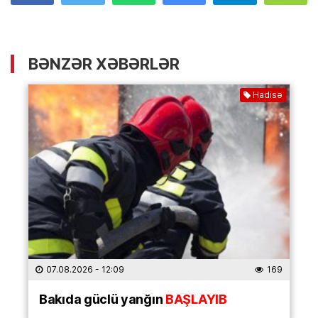
BƏNZƏR XƏBƏRLƏR
Hadisə
07.08.2026
- 12:09
169
Bakıda güclü yanğın
BAŞLAYIB