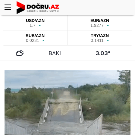
USD/AZN
EUR/AZN
1.7
1.9277
RUB/AZN
TRY/AZN
0.0231
0.1411
BAKI
3.03°