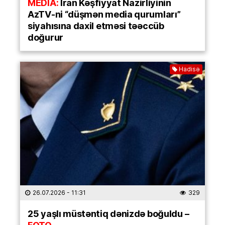
MEDİA:
İran Kəşfiyyat Nazirliyinin
AzTV-ni “düşmən media qurumları”
siyahısına daxil etməsi təəccüb
doğurur
Hadisə
26.07.2026
- 11:31
329
25 yaşlı müstəntiq dənizdə boğuldu –