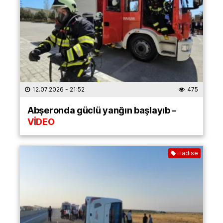
12.07.2026
- 21:52
475
Abşeronda güclü yanğın başlayıb –
VİDEO
Hadisə