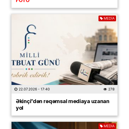
FOTO
MEDİA
22.07.2026
- 17:40
278
Əkinçi”dən rəqəmsal mediaya uzanan
yol
MEDİA