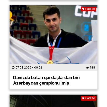
Hadisə
07.08.2026
- 09:22
188
Dənizdə batan qardaşlardan biri
Azərbaycan çempionu imiş
Hadisə