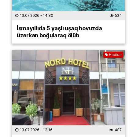
13.07.2026
- 14:30
524
İsmayıllıda 5 yaşlı uşaq hovuzda
üzərkən boğularaq ölüb
Hadisə
13.07.2026
- 13:16
487