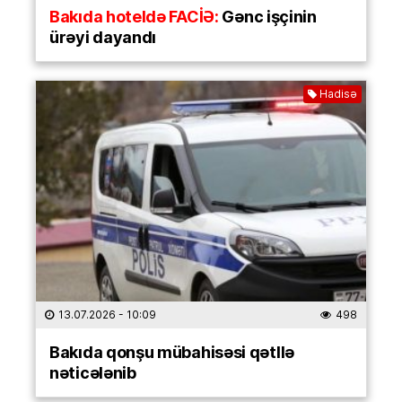
Bakıda hoteldə FACİƏ:
Gənc işçinin
ürəyi dayandı
Hadisə
13.07.2026
- 10:09
498
Bakıda qonşu mübahisəsi qətllə
nəticələnib