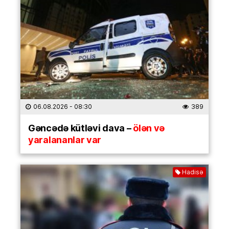
06.08.2026
- 08:30
389
Gəncədə kütləvi dava –
ölən və
yaralananlar var
Hadisə