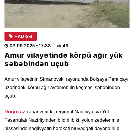
HADISƏ
03.09.2025
- 17:33
49
Amur vilayətində körpü ağır yük
səbəbindən uçub
Amur vilayətinin Şimanovski rayonunda Bolşaya Pera çayı
üzərindəki körpü ağır avtomobilin keçməsi səbəbindən
uçub.
Doğru.az
xəbər verir ki, regional Nəqliyyat və Yol
Təsərrüfatı Nazirliyindən bildirilib ki, yolun zədələnmiş
hissəsində nəqliyyatın hərəkəti müvəqqəti dayandırılıb.