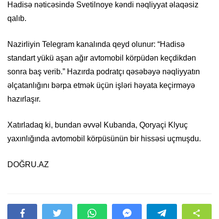
Hadisə nəticəsində Svetilnoye kəndi nəqliyyat əlaqəsiz
qalıb.
Nazirliyin Telegram kanalında qeyd olunur: “Hadisə
standart yükü aşan ağır avtomobil körpüdən keçdikdən
sonra baş verib.” Hazırda podratçı qəsəbəyə nəqliyyatın
əlçatanlığını bərpa etmək üçün işləri həyata keçirməyə
hazırlaşır.
Xatırladaq ki, bundan əvvəl Kubanda, Qoryaçi Klyuç
yaxınlığında avtomobil körpüsünün bir hissəsi uçmuşdu.
DOĞRU.AZ