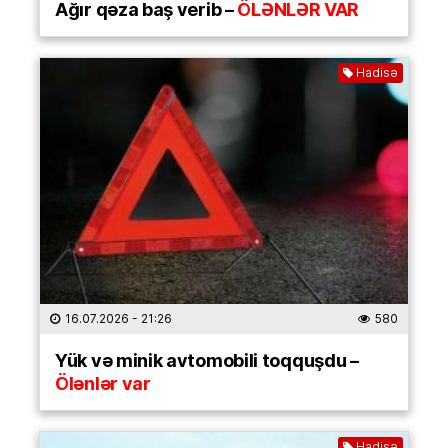
Ağır qəza baş verib –
ÖLƏNLƏR VAR
Hadisə
16.07.2026
- 21:26
580
Yük və minik avtomobili toqquşdu –
Ölənlər var
Hadisə