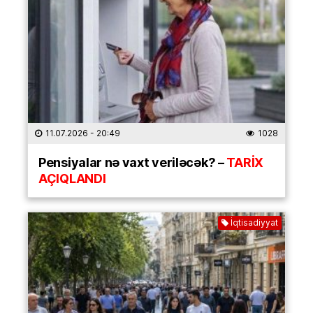
11.07.2026
- 20:49
1028
Pensiyalar nə vaxt veriləcək? –
TARİX
AÇIQLANDI
İqtisadiyyat