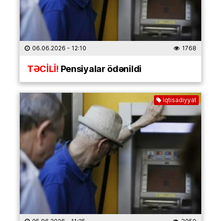
06.06.2026
- 12:10
1768
TƏCİLİ!
Pensiyalar ödənildi
İqtisadiyyat