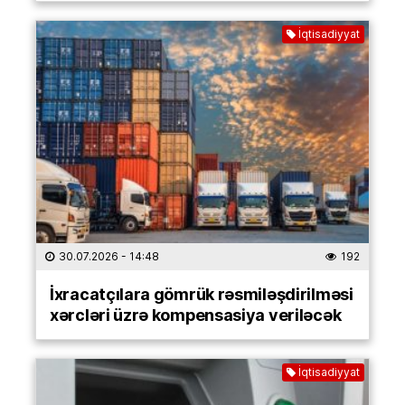
İqtisadiyyat
30.07.2026
- 14:48
192
İxracatçılara gömrük rəsmiləşdirilməsi
xərcləri üzrə kompensasiya veriləcək
İqtisadiyyat