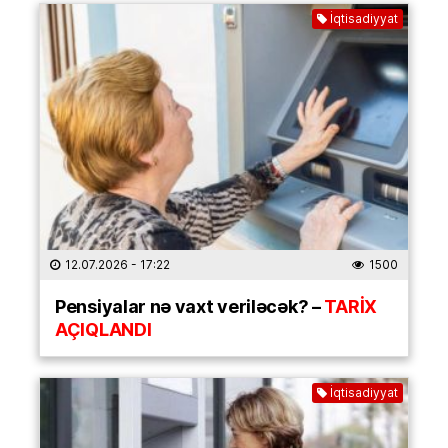
İqtisadiyyat
12.07.2026
- 17:22
1500
Pensiyalar nə vaxt veriləcək? –
TARİX
AÇIQLANDI
İqtisadiyyat