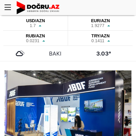
USD/AZN
EUR/AZN
1.7
1.9277
RUB/AZN
TRY/AZN
0.0231
0.1411
BAKI
3.03°