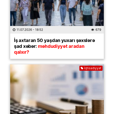
11.07.2026
- 18:52
679
İş axtaran 50 yaşdan yuxarı şəxslərə
şad xəbər:
məhdudiyyət aradan
qalxır?
İqtisadiyyat