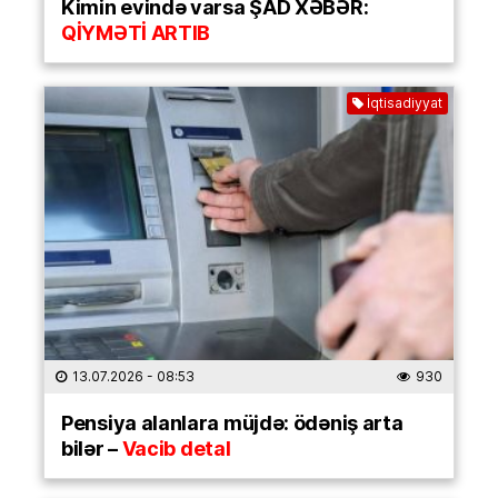
Kimin evində varsa ŞAD XƏBƏR:
QİYMƏTİ ARTIB
İqtisadiyyat
13.07.2026
- 08:53
930
Pensiya alanlara müjdə: ödəniş arta
bilər –
Vacib detal