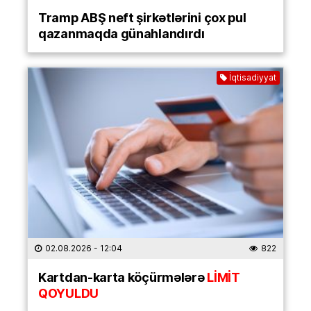
Tramp ABŞ neft şirkətlərini çox pul
qazanmaqda günahlandırdı
İqtisadiyyat
02.08.2026
- 12:04
822
Kartdan-karta köçürmələrə
LİMİT
QOYULDU