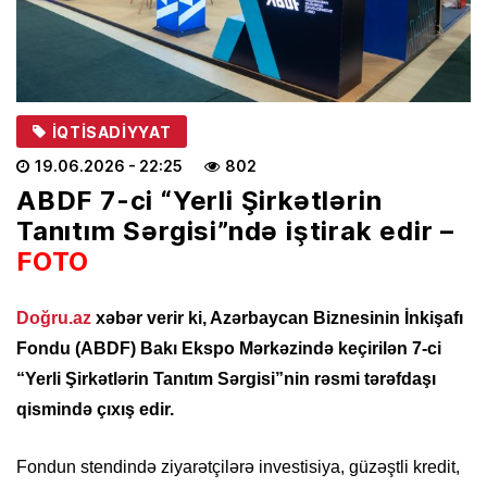
İQTISADIYYAT
19.06.2026
- 22:25
802
ABDF 7-ci “Yerli Şirkətlərin
Tanıtım Sərgisi”ndə iştirak edir –
FOTO
Doğru.az
xəbər verir ki, Azərbaycan Biznesinin İnkişafı
Fondu (ABDF) Bakı Ekspo Mərkəzində keçirilən 7-ci
“Yerli Şirkətlərin Tanıtım Sərgisi”nin rəsmi tərəfdaşı
qismində çıxış edir.
Fondun stendində ziyarətçilərə investisiya, güzəştli kredit,