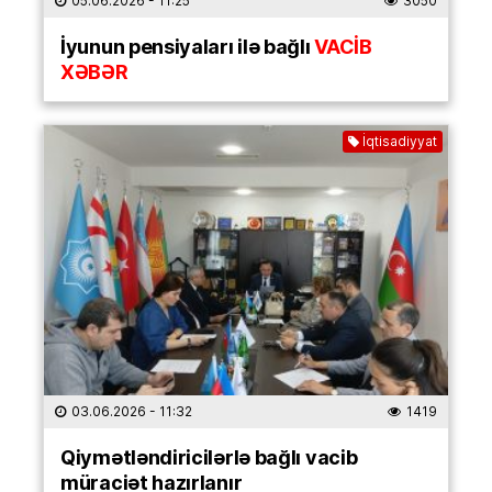
05.06.2026
- 11:25
3050
İyunun pensiyaları ilə bağlı
VACİB
XƏBƏR
İqtisadiyyat
03.06.2026
- 11:32
1419
Qiymətləndiricilərlə bağlı vacib
müraciət hazırlanır