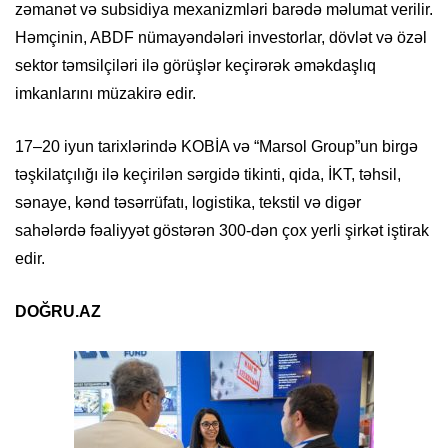
zəmanət və subsidiya mexanizmləri barədə məlumat verilir.
Həmçinin, ABDF nümayəndələri investorlar, dövlət və özəl
sektor təmsilçiləri ilə görüşlər keçirərək əməkdaşlıq
imkanlarını müzakirə edir.
17–20 iyun tarixlərində KOBİA və “Marsol Group”un birgə
təşkilatçılığı ilə keçirilən sərgidə tikinti, qida, İKT, təhsil,
sənaye, kənd təsərrüfatı, logistika, tekstil və digər
sahələrdə fəaliyyət göstərən 300-dən çox yerli şirkət iştirak
edir.
DOĞRU.AZ