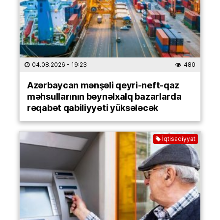
04.08.2026
- 19:23
480
Azərbaycan mənşəli qeyri-neft-qaz
məhsullarının beynəlxalq bazarlarda
rəqabət qabiliyyəti yüksələcək
İqtisadiyyat