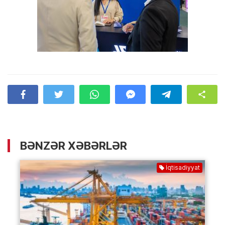
BƏNZƏR XƏBƏRLƏR
İqtisadiyyat