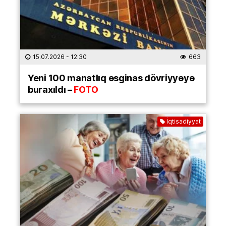
15.07.2026
- 12:30
663
Yeni 100 manatlıq əsginas dövriyyəyə
buraxıldı –
FOTO
İqtisadiyyat