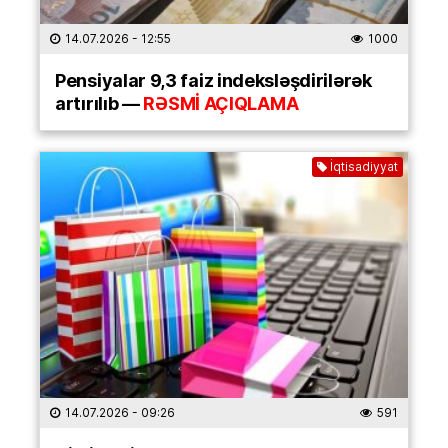
14.07.2026
- 12:55
1000
Pensiyalar 9,3 faiz indeksləşdirilərək
artırılıb —
RƏSMİ AÇIQLAMA
İqtisadiyyat
14.07.2026
- 09:26
591