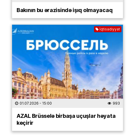
Bakının bu ərazisində işıq olmayacaq
İqtisadiyyat
01.07.2026
- 15:00
993
AZAL Brüsselə birbaşa uçuşlar həyata
keçirir