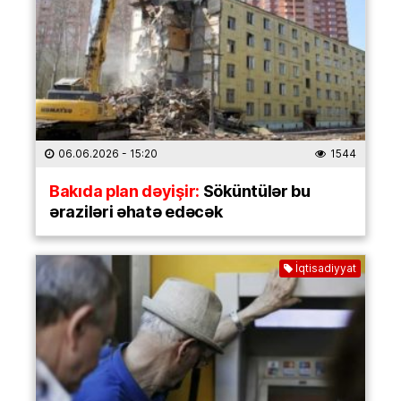
06.06.2026
- 15:20
1544
Bakıda plan dəyişir:
Söküntülər bu
əraziləri əhatə edəcək
İqtisadiyyat