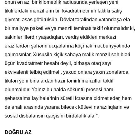
onun ən azı bir kilometrlik radiusunda yerləşən yeni
tikililərdəki mənzillərin bir kvadratmetrinin faktiki satış
qiyməti əsas götürülsün. Dövlət tərəfindən vətəndaşa elə
bir maliyyə paketi və ya mənzil təminatı təklif olunmalıdır ki,
sakinlər illərdir yaşadıqları, vərdiş etdikləri mərkəzi
ərazilərdən şəhərin ucqarlarına köçmək məcburiyyətində
qalmasınlar. Xüsusilə kiçik sahəyə malik mənzil sahibləri
üçün kvadratmetr hesabı deyil, birbaşa otaq sayı
ekvivalenti tətbiq edilməli, yaxud onlara yaxın zonalarda
tikilən yeni binalardan hazır təmirli mənzillər təklif
olunmalıdır. Yalnız bu halda söküntü prosesi həm
şəhərsalma layihələrinin sürətli icrasına xidmət edər, həm
də əhali arasında yarana biləcək kütləvi narazılıqların və
sosial disbalansın qarşısını birdəfəlik alar”.
DOĞRU.AZ