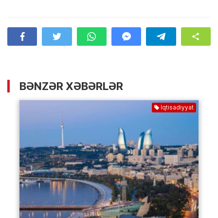
BƏNZƏR XƏBƏRLƏR
İqtisadiyyat