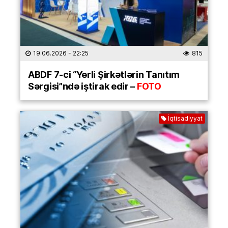
19.06.2026
- 22:25
815
ABDF 7-ci “Yerli Şirkətlərin Tanıtım
Sərgisi”ndə iştirak edir –
FOTO
İqtisadiyyat