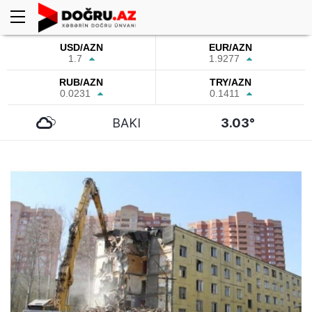
USD/AZN
EUR/AZN
1.7
1.9277
RUB/AZN
TRY/AZN
0.0231
0.1411
BAKI
3.03°