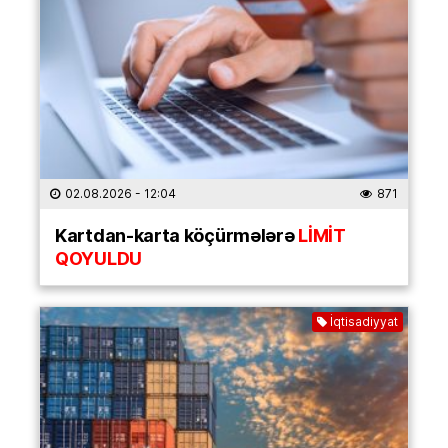
02.08.2026
- 12:04
871
Kartdan-karta köçürmələrə
LİMİT
QOYULDU
İqtisadiyyat