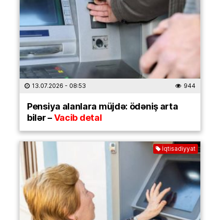
13.07.2026
- 08:53
944
Pensiya alanlara müjdə: ödəniş arta
bilər –
Vacib detal
İqtisadiyyat