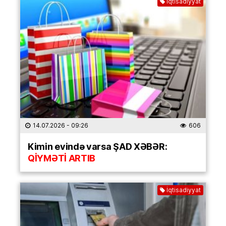
İqtisadiyyat
14.07.2026
- 09:26
606
Kimin evində varsa ŞAD XƏBƏR:
QİYMƏTİ ARTIB
İqtisadiyyat