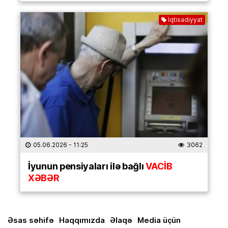
İqtisadiyyat
05.06.2026
- 11:25
3062
İyunun pensiyaları ilə bağlı
VACİB
XƏBƏR
Əsas səhifə
Haqqımızda
Əlaqə
Media üçün