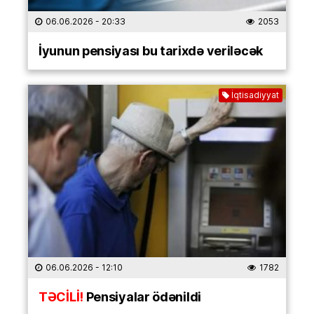
06.06.2026
- 20:33
2053
İyunun pensiyası bu tarixdə veriləcək
İqtisadiyyat
06.06.2026
- 12:10
1782
TƏCİLİ!
Pensiyalar ödənildi