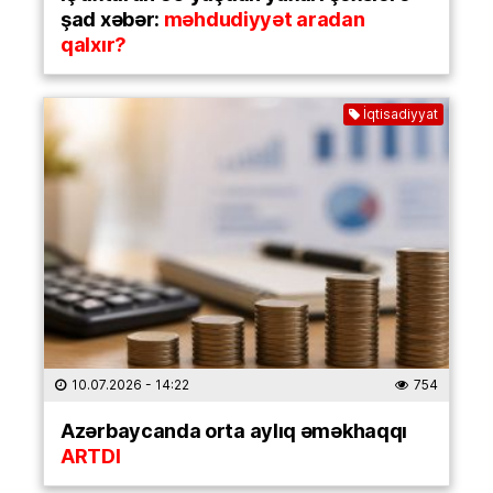
şad xəbər:
məhdudiyyət aradan
qalxır?
İqtisadiyyat
10.07.2026
- 14:22
754
Azərbaycanda orta aylıq əməkhaqqı
ARTDI