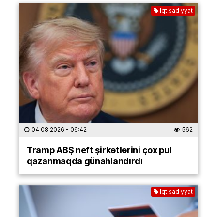
İqtisadiyyat
04.08.2026
- 09:42
562
Tramp ABŞ neft şirkətlərini çox pul
qazanmaqda günahlandırdı
İqtisadiyyat