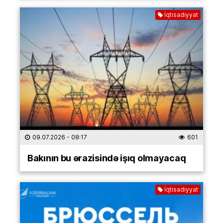
İqtisadiyyat
09.07.2026
- 08:17
601
Bakının bu ərazisində işıq olmayacaq
İqtisadiyyat