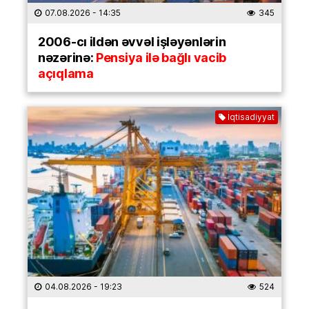
07.08.2026
- 14:35
345
2006-cı ildən əvvəl işləyənlərin
nəzərinə:
Pensiya ilə bağlı vacib
açıqlama
İqtisadiyyat
04.08.2026
- 19:23
524