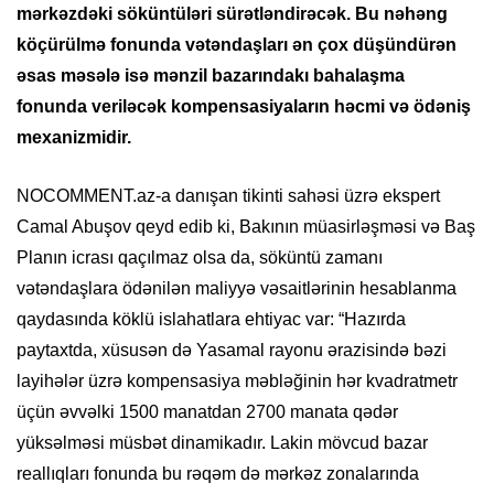
mərkəzdəki söküntüləri sürətləndirəcək. Bu nəhəng
köçürülmə fonunda vətəndaşları ən çox düşündürən
əsas məsələ isə mənzil bazarındakı bahalaşma
fonunda veriləcək kompensasiyaların həcmi və ödəniş
mexanizmidir.
NOCOMMENT.az-a danışan tikinti sahəsi üzrə ekspert
Camal Abuşov qeyd edib ki, Bakının müasirləşməsi və Baş
Planın icrası qaçılmaz olsa da, söküntü zamanı
vətəndaşlara ödənilən maliyyə vəsaitlərinin hesablanma
qaydasında köklü islahatlara ehtiyac var: “Hazırda
paytaxtda, xüsusən də Yasamal rayonu ərazisində bəzi
layihələr üzrə kompensasiya məbləğinin hər kvadratmetr
üçün əvvəlki 1500 manatdan 2700 manata qədər
yüksəlməsi müsbət dinamikadır. Lakin mövcud bazar
reallıqları fonunda bu rəqəm də mərkəz zonalarında