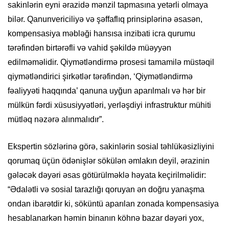
sakinlərin eyni ərazidə mənzil tapmasına yetərli olmaya
bilər. Qanunvericiliyə və şəffaflıq prinsiplərinə əsasən,
kompensasiya məbləği hansısa inzibati icra qurumu
tərəfindən birtərəfli və vahid şəkildə müəyyən
edilməməlidir. Qiymətləndirmə prosesi tamamilə müstəqil
qiymətləndirici şirkətlər tərəfindən, ‘Qiymətləndirmə
fəaliyyəti haqqında’ qanuna uyğun aparılmalı və hər bir
mülkün fərdi xüsusiyyətləri, yerləşdiyi infrastruktur mühiti
mütləq nəzərə alınmalıdır”.
Ekspertin sözlərinə görə, sakinlərin sosial təhlükəsizliyini
qorumaq üçün ödənişlər sökülən əmlakın deyil, ərazinin
gələcək dəyəri əsas götürülməklə həyata keçirilməlidir:
“Ədalətli və sosial tarazlığı qoruyan ən doğru yanaşma
ondan ibarətdir ki, söküntü aparılan zonada kompensasiya
hesablanarkən həmin binanın köhnə bazar dəyəri yox,