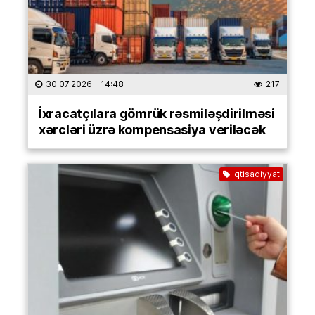
30.07.2026
- 14:48
217
İxracatçılara gömrük rəsmiləşdirilməsi
xərcləri üzrə kompensasiya veriləcək
İqtisadiyyat