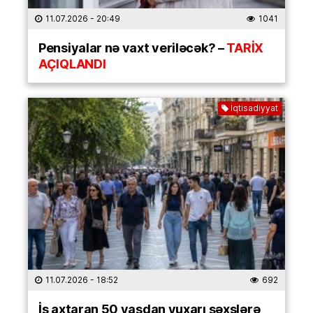
11.07.2026
- 20:49
1041
Pensiyalar nə vaxt veriləcək? –
TARİX
AÇIQLANDI
İqtisadiyyat
11.07.2026
- 18:52
692
İş axtaran 50 yaşdan yuxarı şəxslərə