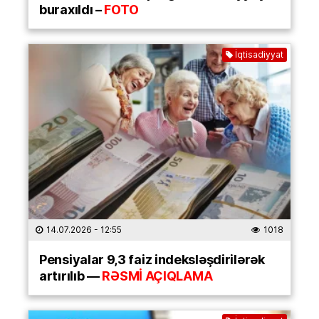
buraxıldı –
FOTO
İqtisadiyyat
14.07.2026
- 12:55
1018
Pensiyalar 9,3 faiz indeksləşdirilərək
artırılıb —
RƏSMİ AÇIQLAMA