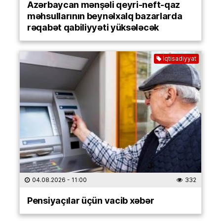
Azərbaycan mənşəli qeyri-neft-qaz
məhsullarının beynəlxalq bazarlarda
rəqabət qabiliyyəti yüksələcək
İqtisadiyyat
04.08.2026
- 11:00
332
Pensiyaçılar üçün vacib xəbər