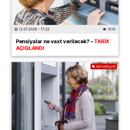
12.07.2026
- 17:22
1516
Pensiyalar nə vaxt veriləcək? –
TARİX
AÇIQLANDI
İqtisadiyyat