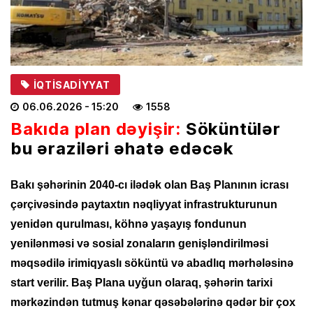
İQTISADIYYAT
06.06.2026
- 15:20
1558
Bakıda plan dəyişir:
Söküntülər
bu əraziləri əhatə edəcək
Bakı şəhərinin 2040-cı ilədək olan Baş Planının icrası
çərçivəsində paytaxtın nəqliyyat infrastrukturunun
yenidən qurulması, köhnə yaşayış fondunun
yenilənməsi və sosial zonaların genişləndirilməsi
məqsədilə irimiqyaslı söküntü və abadlıq mərhələsinə
start verilir. Baş Plana uyğun olaraq, şəhərin tarixi
mərkəzindən tutmuş kənar qəsəbələrinə qədər bir çox