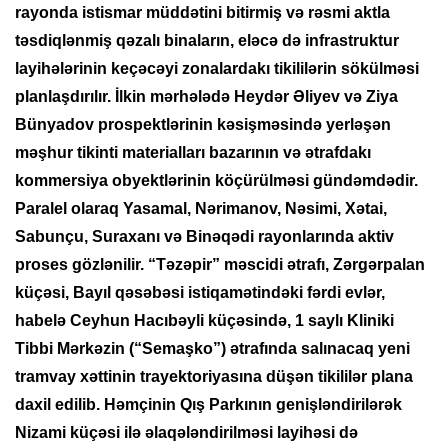
rayonda istismar müddətini bitirmiş və rəsmi aktla
təsdiqlənmiş qəzalı binaların, eləcə də infrastruktur
layihələrinin keçəcəyi zonalardakı tikililərin sökülməsi
planlaşdırılır. İlkin mərhələdə Heydər Əliyev və Ziya
Bünyadov prospektlərinin kəsişməsində yerləşən
məşhur tikinti materialları bazarının və ətrafdakı
kommersiya obyektlərinin köçürülməsi gündəmdədir.
Paralel olaraq Yasamal, Nərimanov, Nəsimi, Xətai,
Sabunçu, Suraxanı və Binəqədi rayonlarında aktiv
proses gözlənilir. “Təzəpir” məscidi ətrafı, Zərgərpalan
küçəsi, Bayıl qəsəbəsi istiqamətindəki fərdi evlər,
habelə Ceyhun Hacıbəyli küçəsində, 1 saylı Kliniki
Tibbi Mərkəzin (“Semaşko”) ətrafında salınacaq yeni
tramvay xəttinin trayektoriyasına düşən tikililər plana
daxil edilib. Həmçinin Qış Parkının genişləndirilərək
Nizami küçəsi ilə əlaqələndirilməsi layihəsi də