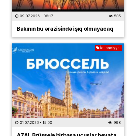
09.07.2026
- 08:17
585
Bakının bu ərazisində işıq olmayacaq
İqtisadiyyat
01.07.2026
- 15:00
993
AZAL Brüsselə birbaşa uçuşlar həyata