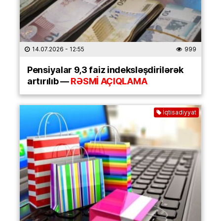
14.07.2026
- 12:55
999
Pensiyalar 9,3 faiz indeksləşdirilərək
artırılıb —
RƏSMİ AÇIQLAMA
İqtisadiyyat