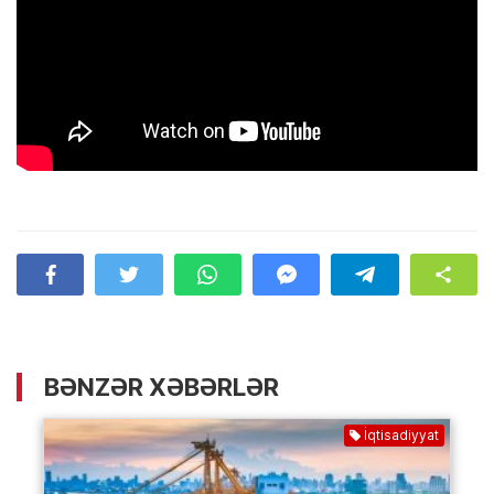
BƏNZƏR XƏBƏRLƏR
İqtisadiyyat