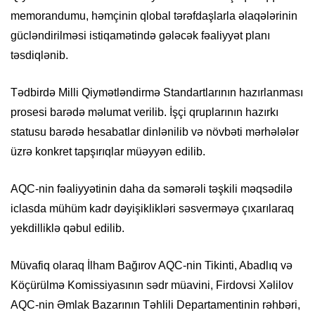
memorandumu, həmçinin qlobal tərəfdaşlarla əlaqələrinin
gücləndirilməsi istiqamətində gələcək fəaliyyət planı
təsdiqlənib.
Tədbirdə Milli Qiymətləndirmə Standartlarının hazırlanması
prosesi barədə məlumat verilib. İşçi qruplarının hazırkı
statusu barədə hesabatlar dinlənilib və növbəti mərhələlər
üzrə konkret tapşırıqlar müəyyən edilib.
AQC-nin fəaliyyətinin daha da səmərəli təşkili məqsədilə
iclasda mühüm kadr dəyişiklikləri səsverməyə çıxarılaraq
yekdilliklə qəbul edilib.
Müvafiq olaraq İlham Bağırov AQC-nin Tikinti, Abadlıq və
Köçürülmə Komissiyasının sədr müavini, Firdovsi Xəlilov
AQC-nin Əmlak Bazarının Təhlili Departamentinin rəhbəri,