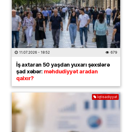
11.07.2026
- 18:52
679
İş axtaran 50 yaşdan yuxarı şəxslərə
şad xəbər:
məhdudiyyət aradan
qalxır?
İqtisadiyyat