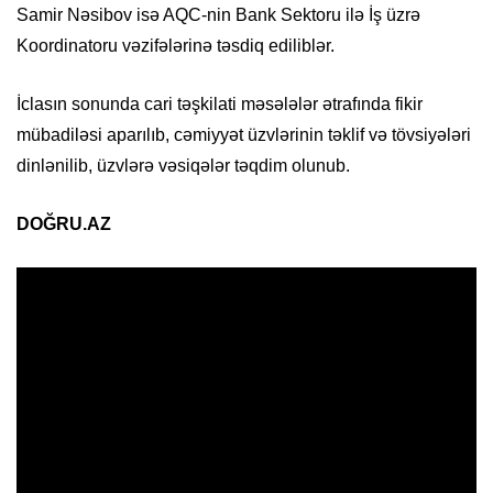
Samir Nəsibov isə AQC-nin Bank Sektoru ilə İş üzrə
Koordinatoru vəzifələrinə təsdiq ediliblər.
İclasın sonunda cari təşkilati məsələlər ətrafında fikir
mübadiləsi aparılıb, cəmiyyət üzvlərinin təklif və tövsiyələri
dinlənilib, üzvlərə vəsiqələr təqdim olunub.
DOĞRU.AZ