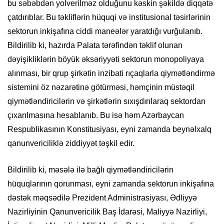
bu səbəbdən yolverilməz olduğunu kəskin şəkildə diqqətə
çatdırıblar. Bu təkliflərin hüquqi və institusional təsirlərinin
sektorun inkişafına ciddi maneələr yaratdığı vurğulanıb.
Bildirilib ki, hazırda Palata tərəfindən təklif olunan
dəyişikliklərin böyük əksəriyyəti sektorun monopoliyaya
alınması, bir qrup şirkətin inzibati rıçaqlarla qiymətləndirmə
sistemini öz nəzarətinə götürməsi, həmçinin müstəqil
qiymətləndiricilərin və şirkətlərin sıxışdırılaraq sektordan
çıxarılmasına hesablanıb. Bu isə həm Azərbaycan
Respublikasının Konstitusiyası, eyni zamanda beynəlxalq
qanunvericiliklə ziddiyyət təşkil edir.
Bildirilib ki, məsələ ilə bağlı qiymətləndiricilərin
hüquqlarının qorunması, eyni zamanda sektorun inkişafına
dəstək məqsədilə Prezident Administrasiyası, Ədliyyə
Nazirliyinin Qanunvericilik Baş İdarəsi, Maliyyə Nazirliyi,