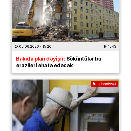
06.06.2026
- 15:20
1543
Bakıda plan dəyişir:
Söküntülər bu
əraziləri əhatə edəcək
İqtisadiyyat