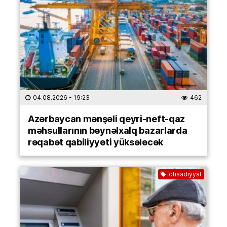
04.08.2026
- 19:23
462
Azərbaycan mənşəli qeyri-neft-qaz
məhsullarının beynəlxalq bazarlarda
rəqabət qabiliyyəti yüksələcək
İqtisadiyyat