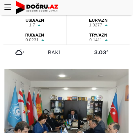
USD/AZN
EUR/AZN
1.7
1.9277
RUB/AZN
TRY/AZN
0.0231
0.1411
BAKI
3.03°