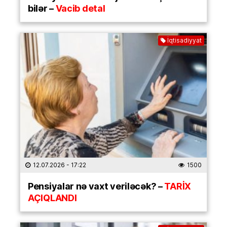
bilər –
Vacib detal
İqtisadiyyat
12.07.2026
- 17:22
1500
Pensiyalar nə vaxt veriləcək? –
TARİX
AÇIQLANDI