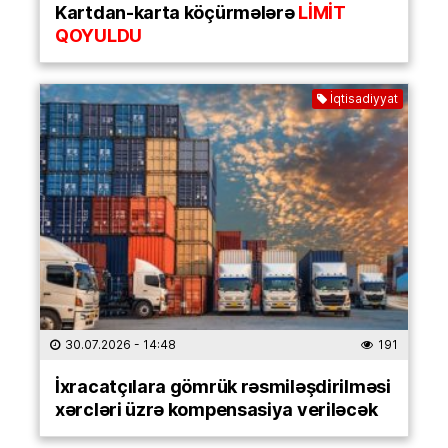
Kartdan-karta köçürmələrə
LİMİT
QOYULDU
İqtisadiyyat
30.07.2026
- 14:48
191
İxracatçılara gömrük rəsmiləşdirilməsi
xərcləri üzrə kompensasiya veriləcək