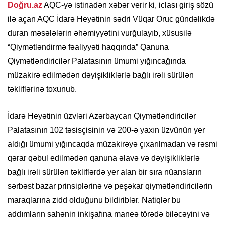
Doğru.az
AQC-yə istinadən xəbər verir ki, iclası giriş sözü
ilə açan AQC İdarə Heyətinin sədri Vüqar Oruc gündəlikdə
duran məsələlərin əhəmiyyətini vurğulayıb, xüsusilə
“Qiymətləndirmə fəaliyyəti haqqında” Qanuna
Qiymətləndiricilər Palatasının ümumi yığıncağında
müzakirə edilmədən dəyişikliklərlə bağlı irəli sürülən
təkliflərinə toxunub.
İdarə Heyətinin üzvləri Azərbaycan Qiymətləndiricilər
Palatasının 102 təsisçisinin və 200-ə yaxın üzvünün yer
aldığı ümumi yığıncaqda müzakirəyə çıxarılmadan və rəsmi
qərar qəbul edilmədən qanuna əlavə və dəyişikliklərlə
bağlı irəli sürülən təkliflərdə yer alan bir sıra nüansların
sərbəst bazar prinsiplərinə və peşəkar qiymətləndiricilərin
maraqlarına zidd olduğunu bildiriblər. Natiqlər bu
addımların sahənin inkişafına maneə törədə biləcəyini və