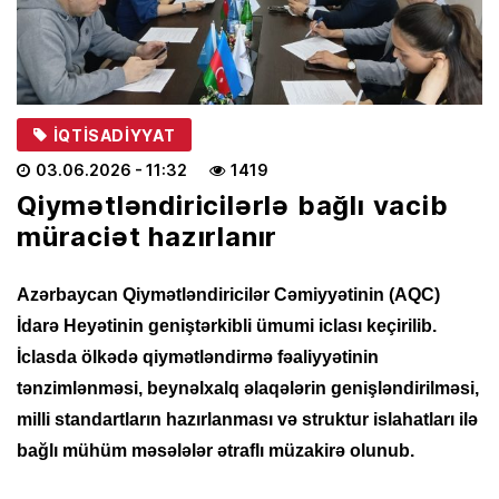
İQTISADIYYAT
03.06.2026
- 11:32
1419
Qiymətləndiricilərlə bağlı vacib
müraciət hazırlanır
Azərbaycan Qiymətləndiricilər Cəmiyyətinin (AQC)
İdarə Heyətinin geniştərkibli ümumi iclası keçirilib.
İclasda ölkədə qiymətləndirmə fəaliyyətinin
tənzimlənməsi, beynəlxalq əlaqələrin genişləndirilməsi,
milli standartların hazırlanması və struktur islahatları ilə
bağlı mühüm məsələlər ətraflı müzakirə olunub.