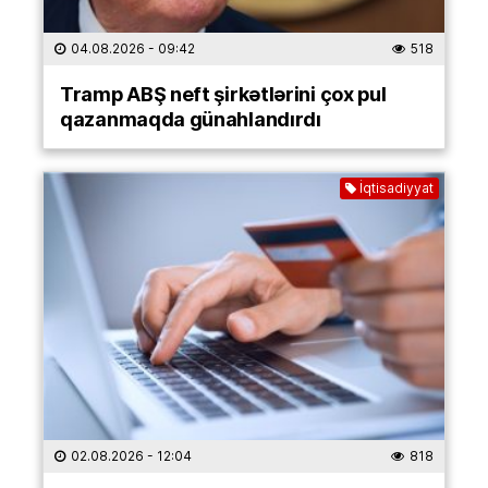
04.08.2026
- 09:42
518
Tramp ABŞ neft şirkətlərini çox pul
qazanmaqda günahlandırdı
İqtisadiyyat
02.08.2026
- 12:04
818