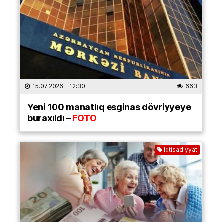
15.07.2026
- 12:30
663
Yeni 100 manatlıq əsginas dövriyyəyə
buraxıldı –
FOTO
İqtisadiyyat