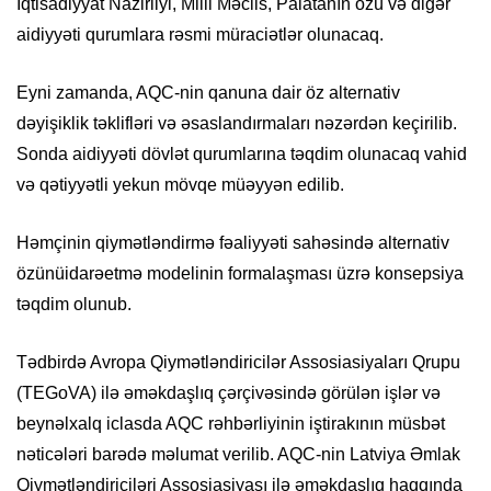
İqtisadiyyat Nazirliyi, Milli Məclis, Palatanın özü və digər
aidiyyəti qurumlara rəsmi müraciətlər olunacaq.
Eyni zamanda, AQC-nin qanuna dair öz alternativ
dəyişiklik təklifləri və əsaslandırmaları nəzərdən keçirilib.
Sonda aidiyyəti dövlət qurumlarına təqdim olunacaq vahid
və qətiyyətli yekun mövqe müəyyən edilib.
Həmçinin qiymətləndirmə fəaliyyəti sahəsində alternativ
özünüidarəetmə modelinin formalaşması üzrə konsepsiya
təqdim olunub.
Tədbirdə Avropa Qiymətləndiricilər Assosiasiyaları Qrupu
(TEGoVA) ilə əməkdaşlıq çərçivəsində görülən işlər və
beynəlxalq iclasda AQC rəhbərliyinin iştirakının müsbət
nəticələri barədə məlumat verilib. AQC-nin Latviya Əmlak
Qiymətləndiriciləri Assosiasiyası ilə əməkdaşlıq haqqında