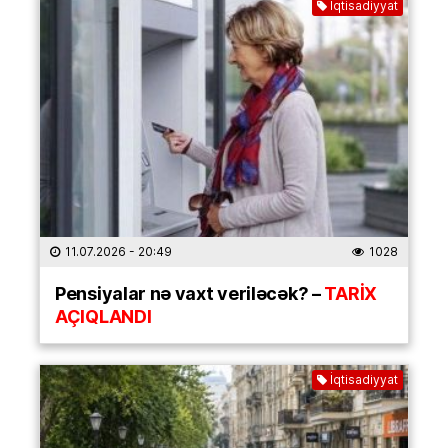
İqtisadiyyat
11.07.2026
- 20:49
1028
Pensiyalar nə vaxt veriləcək? –
TARİX
AÇIQLANDI
İqtisadiyyat