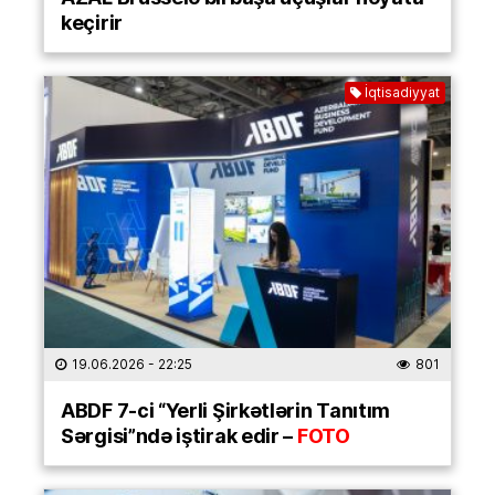
keçirir
İqtisadiyyat
19.06.2026
- 22:25
801
ABDF 7-ci “Yerli Şirkətlərin Tanıtım
Sərgisi”ndə iştirak edir –
FOTO