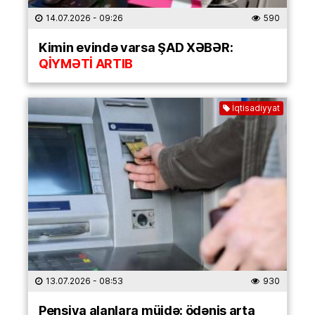
14.07.2026
- 09:26
590
Kimin evində varsa ŞAD XƏBƏR:
QİYMƏTİ ARTIB
İqtisadiyyat
13.07.2026
- 08:53
930
Pensiya alanlara müjdə: ödəniş arta