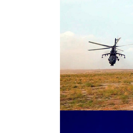
15.02.2026
- 18:49
1014
Leyla Əliyeva babasının 
gününü belə qeyd etdi –
F