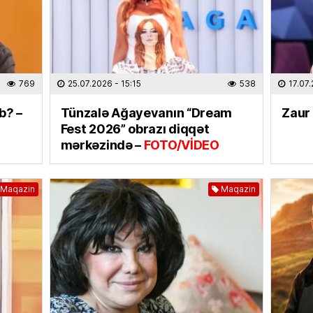
MEDİA
“Ganjav
bayram
31.07.
769
25.07.2026
- 15:15
538
17.07
b? –
Tünzalə Ağayevanın “Dream
Zaur 
İDMAN
Fest 2026” obrazı diqqət
Salah 
mərkəzində –
FOTO/VİDEO
31.07.
EKOLOG
Maqazin
Maqazin
Yağış 
31.07.
DÜNYA
İki ölkə
olundu