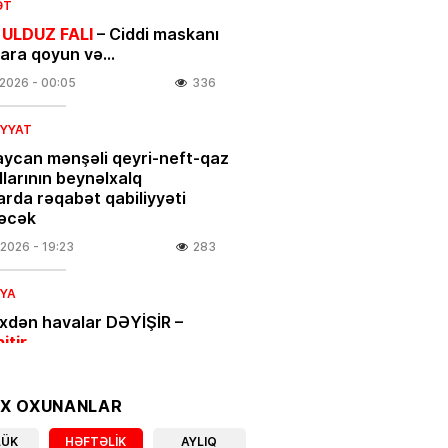
ƏT
 ULDUZ FALI
– Ciddi maskanı
nara qoyun və…
.2026
- 00:05
336
IYYAT
ycan mənşəli qeyri-neft-qaz
larının beynəlxalq
arda rəqabət qabiliyyəti
əcək
.2026
- 19:23
283
IYA
ixdən havalar DƏYİŞİR –
bitir
.2026
- 18:00
352
OX OXUNANLAR
IYYAT
LÜK
HƏFTƏLIK
AYLIQ
açılar üçün vacib xəbər