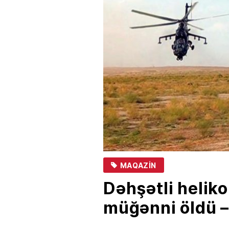
MAQAZIN
Dəhşətli helik
müğənni öldü 