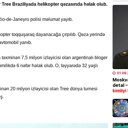
Tree Braziliyada helikopter qəzasında həlak olub.
04.08
 Rio-de-Janeyro polisi məlumat yayıb.
TÜRK DÜ
CASCFE
daha bi
likopter toqquşaraq dayanacağa çırpılıb. Qəza yerində
avtomobil yanıb.
04.08
İQTISAD
əxminən 7,5 milyon izləyicisi olan argentinalı bloger
Tramp 
ilikdə 6 nəfər həlak olub. O, təyyarədə 32 yaşlı
qazanm
01.08
04.08
Moskva
detal 
nən 20 milyon izləyicisi olan Tree dünya turnesi
kimliyi
ÖLKƏ
ş.
8 gün
04.08
ÖLKƏ