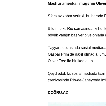
Məşhur amerikalı müğənni Oliver 
Sfera.az xəbər verir ki, bu barədə
Bildirilib ki, Rio səmasında iki he
böyük yanğın baş verib və onlarla 
Təyyarə qəzasında sosial mediada t
Qaspar Prim də daxil olmaqla, ümum
Oliver Tree ilə birlikdə olub.
Qeyd edək ki, sosial mediada təxmi
çərçivəsində Rio-de-Janeyroda imi
DOĞRU.AZ