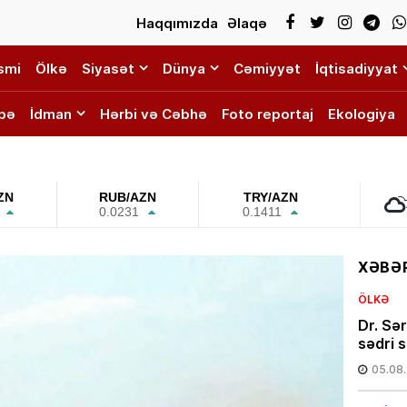
Haqqımızda
Əlaqə
smi
Ölkə
Siyasət
Dünya
Cəmiyyət
İqtisadiyyat
bə
İdman
Hərbi və Cəbhə
Foto reportaj
Ekologiya
ZN
RUB/AZN
TRY/AZN
0.0231
0.1411
XƏBƏR
ÖLKƏ
Dr. Sə
sədri s
05.08