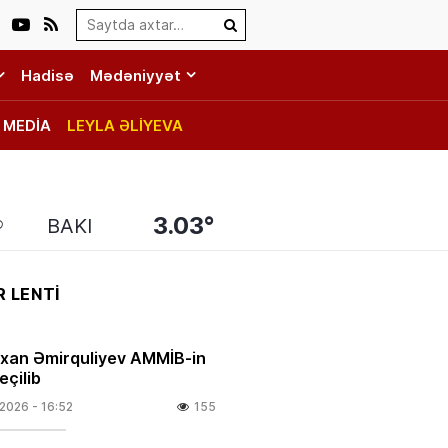
Search…
Hadisə
Mədəniyyət
MEDİA
LEYLA ƏLİYEVA
3.03°
BAKI
 LENTİ
rxan Əmirquliyev AMMİB-in
eçilib
.2026
- 16:52
155