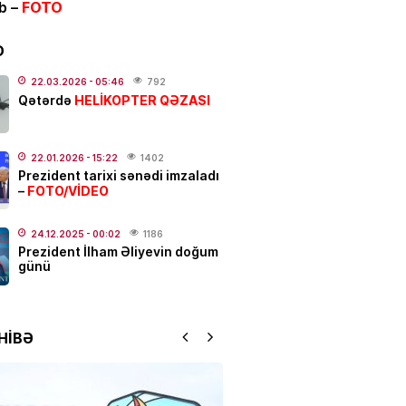
ib –
FOTO
ƏT
ycanda sabiq nazir vəfat
FOTO
D
.2026
- 21:20
919
22.03.2026
- 05:46
792
HELİKOPTER QƏZASI
Qətərdə
qətl törədildi
22.01.2026
- 15:22
1402
.2026
- 17:01
189
Prezident tarixi sənədi imzaladı
FOTO/VİDEO
–
N
Elşad Xose vəfat edib? –
24.12.2025
- 00:02
1186
Prezident İlham Əliyevin doğum
günü
.2026
- 16:15
769
YYƏT
HİBƏ
 susduğu gün:
Nəriman
zadə…
.2026
- 13:00
160