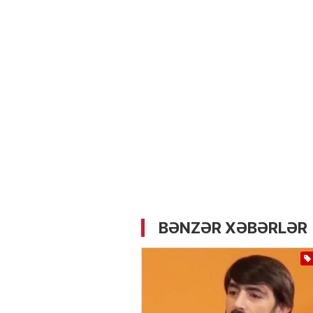
05.05.2026
- 12:14
720
Üz dərisinə necə qulluq e
lazımdır? –
Kosmetoloq S
Məmmədli ilə MÜSAHİBƏ
BƏNZƏR XƏBƏRLƏR