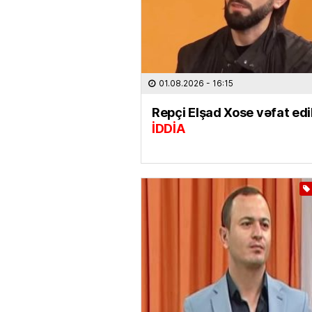
01.08.2026
- 16:15
Repçi Elşad Xose vəfat edi
İDDİA