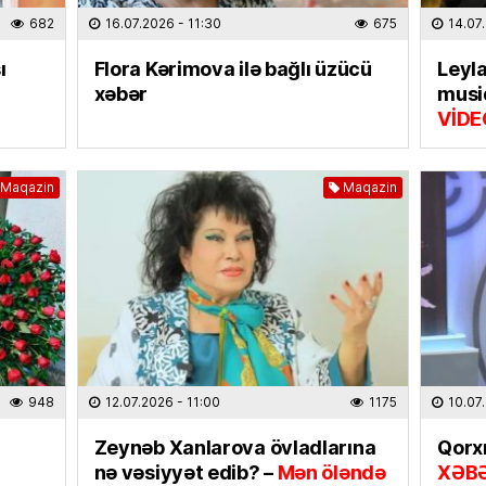
31.07.
682
16.07.2026
- 11:30
675
14.07
ELM VƏ 
ı
Flora Kərimova ilə bağlı üzücü
Leyla
“Xaric
xəbər
musiq
seçərk
VİDE
diqqət 
30.07
Maqazin
Maqazin
İQTISAD
İxraca
rəsmilə
kompen
30.07
CƏMIYY
Hibrid
948
12.07.2026
- 11:00
1175
10.07
XƏBƏ
Zeynəb Xanlarova övladlarına
Qorxm
30.07
nə vəsiyyət edib? –
Mən öləndə
XƏB