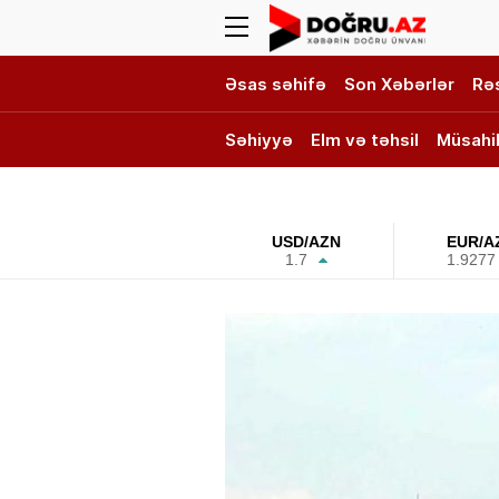
Əsas səhifə
Son Xəbərlər
Rə
Səhiyyə
Elm və təhsil
Müsahi
DOĞRU TV
USD/AZN
EUR/A
1.7
1.9277