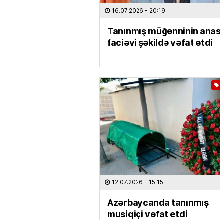
16.07.2026
- 20:19
Tanınmış müğənninin anas
faciəvi şəkildə vəfat etdi
12.07.2026
- 15:15
Azərbaycanda tanınmış
musiqiçi vəfat etdi