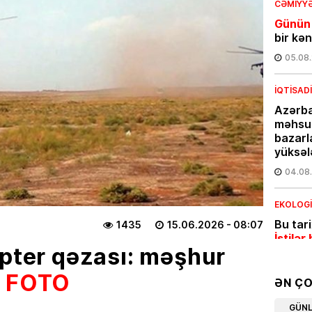
CƏMIYY
Günün
bir kə
05.08
İQTISAD
Azərba
məhsul
bazarl
yüksəl
04.08
EKOLOG
Bu tar
1435
15.06.2026
- 08:07
İstilər 
opter qəzası: məşhur
04.08
–
FOTO
ƏN Ç
İQTISAD
GÜN
Pensiy