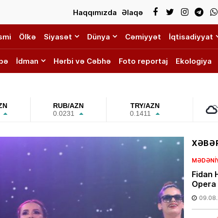
Haqqımızda
Əlaqə
smi
Ölkə
Siyasət
Dünya
Cəmiyyət
İqtisadiyyat
bə
İdman
Hərbi və Cəbhə
Foto reportaj
Ekologiya
ZN
RUB/AZN
TRY/AZN
0.0231
0.1411
XƏBƏR
MƏDƏNI
Fidan H
Opera 
09.08