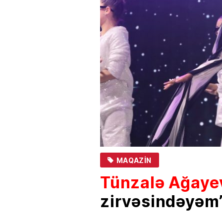
MAQAZIN
Tünzalə Ağaye
zirvəsindəyəm