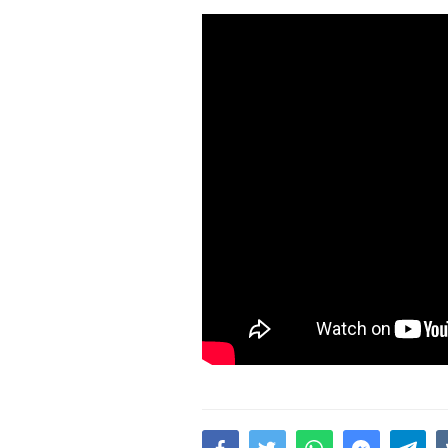
15.02.2026
- 18:49
1032
Leyla Əliyeva babasının 
gününü belə qeyd etdi –
F