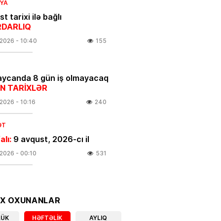
IYA
t tarixi ilə bağlı
DARLIQ
.2026
- 10:40
155
ycanda 8 gün iş olmayacaq
N TARİXLƏR
.2026
- 10:16
240
ƏT
alı:
9 avqust, 2026-cı il
.2026
- 00:10
531
N
Əliyeva ilk dəfə klipə çəkildi –
OX OXUNANLAR
.2026
- 20:05
135
LÜK
HƏFTƏLIK
AYLIQ