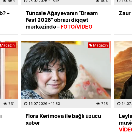
868
25.07.2026
- 15:15
604
17.07
CƏMIYY
Gülnar
b? –
Tünzalə Ağayevanın “Dream
Zaur 
təyin 
Fest 2026” obrazı diqqət
07.08
mərkəzində –
FOTO/VİDEO
EKOLOG
Maqazin
Maqazin
Region
külək, 
07.08
MAQAZI
Məşhur
Sultan
paylaş
07.08
731
16.07.2026
- 11:30
723
14.07
ı
Flora Kərimova ilə bağlı üzücü
Leyla
ÖLKƏ
xəbər
musiq
Bakıda
VİDE
avqust