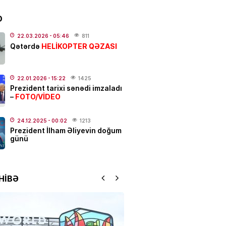
D
linikanın direktor müavini
22.03.2026
- 05:46
811
HELİKOPTER QƏZASI
ıxarıldı
Qətərdə
.2026
- 20:30
211
22.01.2026
- 15:22
1425
ƏT
Prezident tarixi sənədi imzaladı
FOTO/VİDEO
–
tlar üzrə müsabiqə qalibləri
İR
24.12.2025
- 00:02
1213
.2026
- 18:46
166
Prezident İlham Əliyevin doğum
günü
IYA
 olacaq, dolu düşəcək –
DARLIQ
HİBƏ
.2026
- 17:50
235
bağça” “onu” tapdı