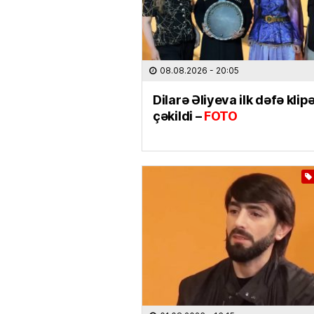
08.08.2026
- 20:05
Dilarə Əliyeva ilk dəfə klip
çəkildi –
FOTO