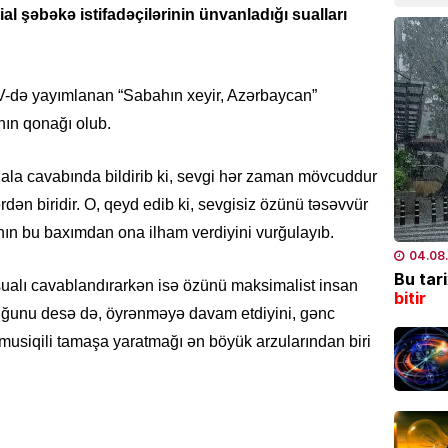
al şəbəkə istifadəçilərinin ünvanladığı sualları
CƏMIYY
Ramiz 
İMPERİ
İTV-də yayımlanan “Sabahın xeyir, Azərbaycan”
mərkəz
–
ŞOK 
ının qonağı olub.
08.08
uala cavabında bildirib ki, sevgi hər zaman mövcuddur
CƏMIYY
rdən biridir. O, qeyd edib ki, sevgisiz özünü təsəvvür
DİN əm
ının bu baxımdan ona ilham verdiyini vurğulayıb.
miqdar
04.08
08.08
Bu tar
sualı cavablandırarkən isə özünü maksimalist insan
bitir
duğunu desə də, öyrənməyə davam etdiyini, gənc
DAXILI 
 musiqili tamaşa yaratmağı ən böyük arzularından biri
Paşiny
etdi
08.08
XARICI 