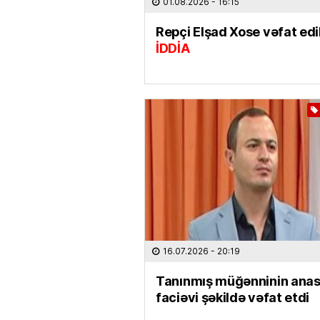
01.08.2026
- 16:15
Repçi Elşad Xose vəfat edi
İDDİA
16.07.2026
- 20:19
Tanınmış müğənninin anas
faciəvi şəkildə vəfat etdi