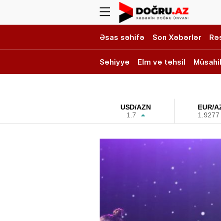
Əsas səhifə
Son Xəbərlər
Rə
Səhiyyə
Elm və təhsil
Müsahi
DOĞRU TV
USD/AZN
EUR/A
1.7
1.9277