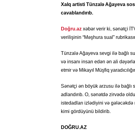
Xalq artisti Tünzalə Ağayeva sosi
cavablandırıb.
Doğru.az
xəbər verir ki, sənətçi 
verilişinin “Məşhura sual” rubrikas
Tünzalə Ağayeva sevgi ilə bağlı s
və insanı insan edən ən ali dəyərlə
etmir və Mikayıl Müşfiq yaradıcılığ
Sənətçi ən böyük arzusu ilə bağlı 
adlandırıb. O, sənətdə zirvədə ol
istedadları izlədiyini və gələcəkdə
kimi gördüyünü bildirib.
DOĞRU.AZ