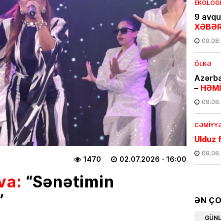
EKOLOG
9 avqus
XƏBƏR
09.08
ÖLKƏ
Azərba
–
HƏMİ
09.08
CƏMIYY
Ulduz f
09.08
1470
02.07.2026
- 16:00
va:
“Sənətimin
MAQAZI
Dilarə 
”
FOTO
ƏN Ç
08.08
GÜN