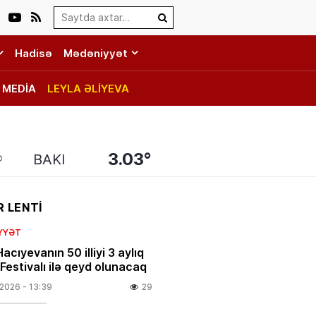
Search…
Hadisə
Mədəniyyət
MEDİA
LEYLA ƏLİYEVA
3.03°
BAKI
 LENTİ
YYƏT
acıyevanın 50 illiyi 3 aylıq
Festivalı ilə qeyd olunacaq
.2026
- 13:39
29