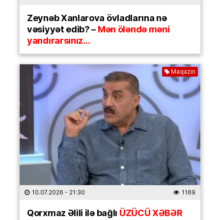
Zeynəb Xanlarova övladlarına nə
vəsiyyət edib? –
Mən öləndə məni
yandırarsınız…
Maqazin
10.07.2026
- 21:30
1169
Qorxmaz Əlili ilə bağlı
ÜZÜCÜ XƏBƏR