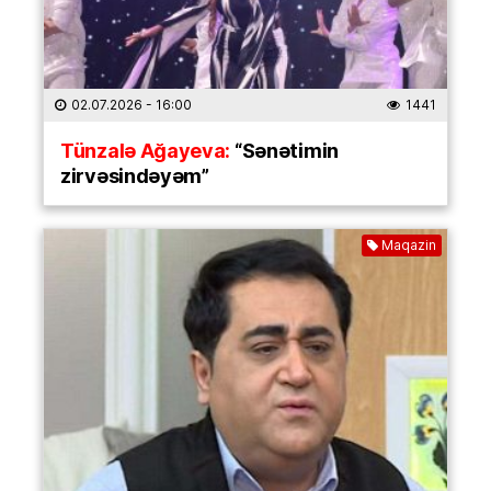
02.07.2026
- 16:00
1441
Tünzalə Ağayeva:
“Sənətimin
zirvəsindəyəm”
Maqazin