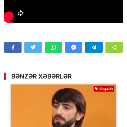
BƏNZƏR XƏBƏRLƏR
Maqazin