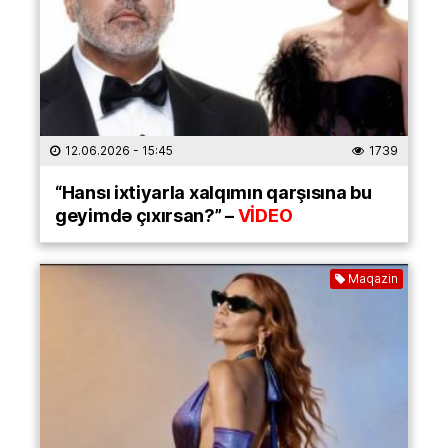
12.06.2026
- 15:45
1739
“Hansı ixtiyarla xalqımın qarşısına bu
geyimdə çıxırsan?” –
VİDEO
Maqazin