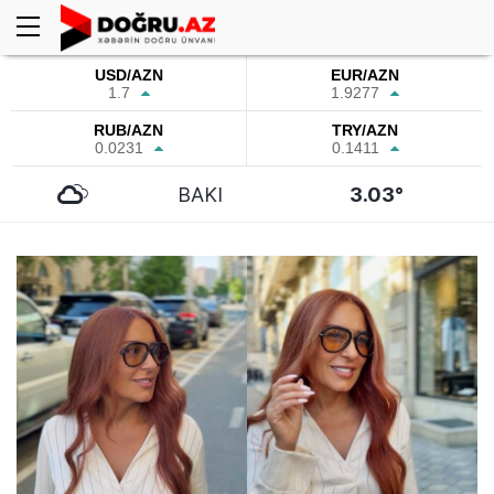
USD/AZN
EUR/AZN
1.7
1.9277
RUB/AZN
TRY/AZN
0.0231
0.1411
BAKI
3.03°