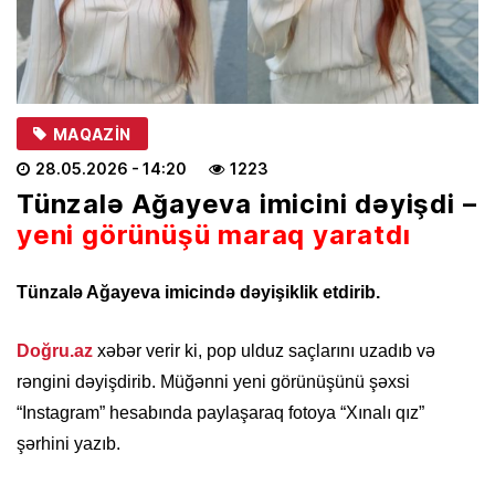
MAQAZIN
28.05.2026
- 14:20
1223
Tünzalə Ağayeva imicini dəyişdi –
yeni görünüşü maraq yaratdı
Tünzalə Ağayeva imicində dəyişiklik etdirib.
Doğru.az
xəbər verir ki, pop ulduz saçlarını uzadıb və
rəngini dəyişdirib. Müğənni yeni görünüşünü şəxsi
“Instagram” hesabında paylaşaraq fotoya “Xınalı qız”
şərhini yazıb.