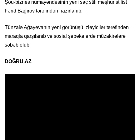
Şou-biznes nümayəndəsinin yeni saç stili məşhur stilist
Fərid Bağırov tərəfindən hazırlanıb.
Tünzalə Ağayevanın yeni görünüşü izləyicilər tərəfindən
maraqla qarşılanıb və sosial şəbəkələrdə müzakirələrə
səbəb olub.
DOĞRU.AZ