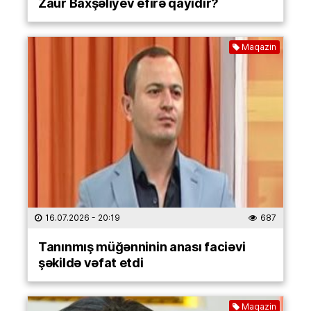
Zaur Baxşəliyev efirə qayıdır?
Maqazin
16.07.2026
- 20:19
687
Tanınmış müğənninin anası faciəvi
şəkildə vəfat etdi
Maqazin