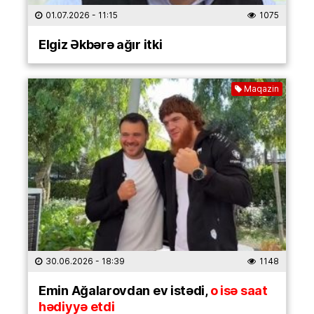
01.07.2026
- 11:15
1075
Elgiz Əkbərə ağır itki
Maqazin
30.06.2026
- 18:39
1148
Emin Ağalarovdan ev istədi,
o isə saat
hədiyyə etdi