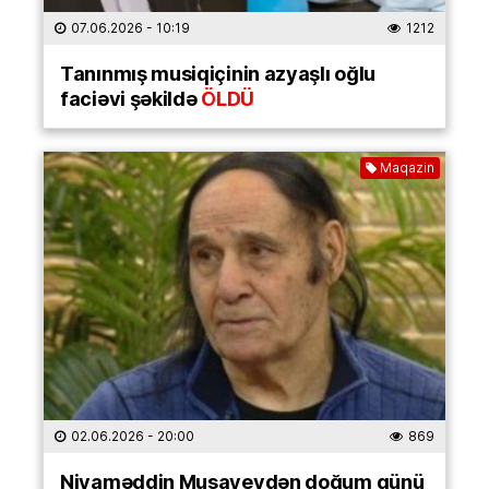
07.06.2026
- 10:19
1212
Tanınmış musiqiçinin azyaşlı oğlu
faciəvi şəkildə
ÖLDÜ
Maqazin
02.06.2026
- 20:00
869
Niyaməddin Musayevdən doğum günü