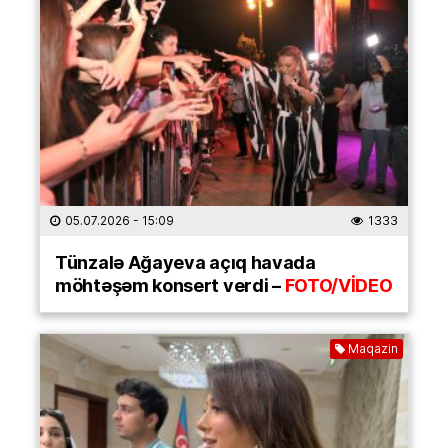
05.07.2026
- 15:09
1333
Tünzalə Ağayeva açıq havada
möhtəşəm konsert verdi –
FOTO/VİDEO
Maqazin