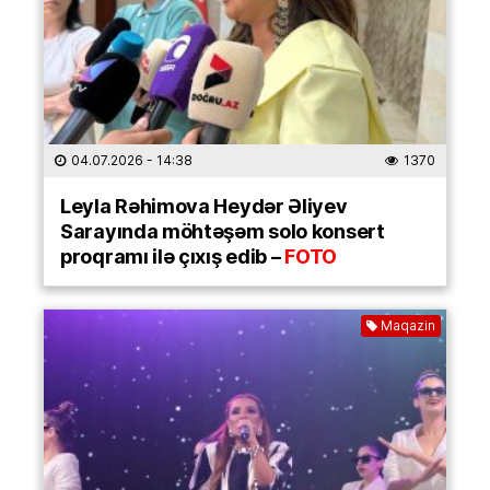
04.07.2026
- 14:38
1370
Leyla Rəhimova Heydər Əliyev
Sarayında möhtəşəm solo konsert
proqramı ilə çıxış edib –
FOTO
Maqazin