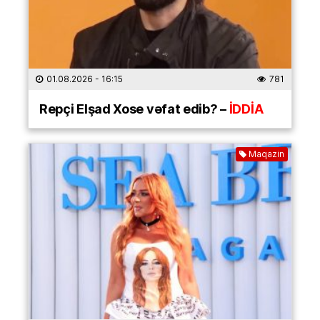
01.08.2026
- 16:15
781
Repçi Elşad Xose vəfat edib? –
İDDİA
Maqazin