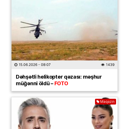
15.06.2026
- 08:07
1439
Dəhşətli helikopter qəzası: məşhur
müğənni öldü –
FOTO
Maqazin