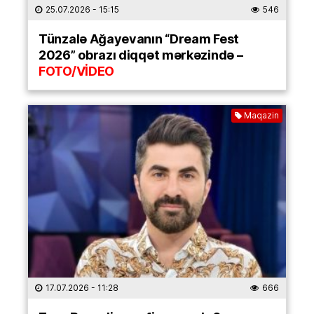
25.07.2026
- 15:15
546
Tünzalə Ağayevanın “Dream Fest
2026” obrazı diqqət mərkəzində –
FOTO/VİDEO
Maqazin
17.07.2026
- 11:28
666