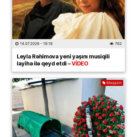
14.07.2026
- 19:19
762
Leyla Rəhimova yeni yaşını musiqili
layihə ilə qeyd etdi –
VİDEO
Maqazin