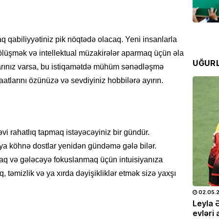
“Fənər
07.08
q qabiliyyətiniz pik nöqtədə olacaq. Yeni insanlarla
SƏHIYYƏ
Bakıda
bölüşmək və intellektual müzakirələr aparmaq üçün əla
UĞUR
xəstə 
larınız varsa, bu istiqamətdə mühüm sənədləşmə
07.08
saatlarını özünüzə və sevdiyiniz hobbilərə ayırın.
İQTISAD
2006-c
nəzəri
i rahatlıq tapmaq istəyəcəyiniz bir gündür.
açıqla
ya köhnə dostlar yenidən gündəmə gələ bilər.
07.08
q və gələcəyə fokuslanmaq üçün intuisiyanıza
SON XƏ
, təmizlik və ya xırda dəyişikliklər etmək sizə yaxşı
Zeynal
25.05.2026
- 10:28
722
02.05.
olundu
doğum
Leyla Əliyeva və Alyona Əliyeva
Leyla 
07.08
OTO
Müstəqillik Gününə həsr olunmuş
evləri 