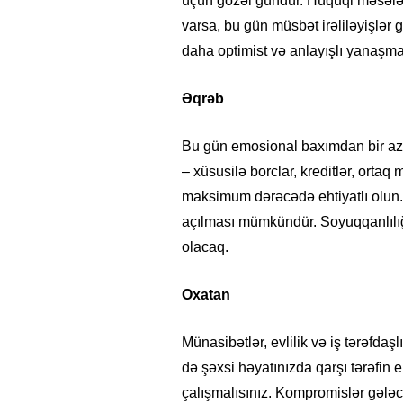
üçün gözəl gündür. Hüquqi məsələlər
varsa, bu gün müsbət irəliləyişlər g
daha optimist və anlayışlı yanaşm
Əqrəb
Bu gün emosional baxımdan bir az 
05.05.2026
- 12:14
735
– xüsusilə borclar, kreditlər, ortaq 
Üz dərisinə necə qulluq e
maksimum dərəcədə ehtiyatlı olun.
lazımdır? –
Kosmetoloq S
açılması mümkündür. Soyuqqanlılı
Məmmədli ilə MÜSAHİBƏ
olacaq.
Oxatan
Münasibətlər, evlilik və iş tərəfda
də şəxsi həyatınızda qarşı tərəfin
çalışmalısınız. Kompromislər gələc