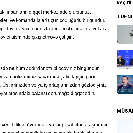
konserti izləyiblər –
FOTO
keçiril
RƏSMI
ızdakı insanların diqqət mərkəzində olursunuz.
Prezide
TREN
ətləri və komanda işləri üçün çox uğurlu bir gündür.
07.08
q istəyiniz yaxınlarınızla xırda mübahisələrə yol aça
əyici qismində çıxış etməyə çalışın.
RƏSMI
Media 
07.08
izdə mühüm addımlar ata biləcəyiniz bir gündür.
CƏMIYY
 nizam-intizamınız sayəsində çətin tapşırıqların
Yayın ş
aşaca
 Üstlərinizdən və ya iş ortaqlarınızdan gözlədiyiniz
07.08
 həyat arasındakı balansı qorumağa diqqət edin.
HADISƏ
MÜSA
Bakıda
07.08
eni biliklər öyrənmək və fərqli sahələri araşdırmaq