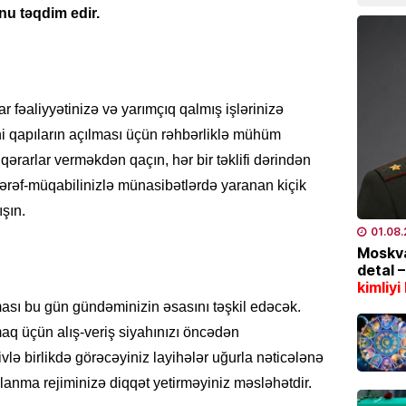
07.08
u təqdim edir.
SƏHIYYƏ
Yeni K
işdən ç
 fəaliyyətinizə və yarımçıq qalmış işlərinizə
07.08
i qapıların açılması üçün rəhbərliklə mühüm
 qərarlar verməkdən qaçın, hər bir təklifi dərindən
CƏMIYY
Marşru
 tərəf-müqabilinizlə münasibətlərdə yaranan kiçik
BƏLLİD
şın.
07.08
01.08
Moskva
detal 
EKOLOG
kimliyi
Leysan
sı bu gün gündəminizin əsasını təşkil edəcək.
XƏBƏR
maq üçün alış-veriş siyahınızı öncədən
07.08
ivlə birlikdə görəcəyiniz layihələr uğurla nəticələnə
alanma rejiminizə diqqət yetirməyiniz məsləhətdir.
İDMAN