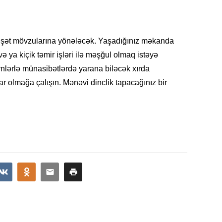
ÖLKƏ
Bu Bak
əişət mövzularına yönələcək. Yaşadığınız məkanda
07.08
və ya kiçik təmir işləri ilə məşğul olmaq istəyə
deynlərlə münasibətlərdə yarana biləcək xırda
EKOLOG
ar olmağa çalışın. Mənəvi dinclik tapacağınız bir
Avqust
insanla
07.08
MAQAZI
Ceki Ç
dinlədi
06.08
TÜRK DÜ
Əhaliy
şəxsiy