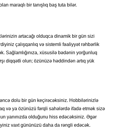
avqust
lan maraqlı bir tanışlıq baş tuta bilər.
etibar
07.08
HADISƏ
klərinizin artacağı olduqca dinamik bir gün sizi
Dənizd
Azərba
diyiniz çalışqanlıq və sistemli fəaliyyət rəhbərlik
ək. Sağlamlığınıza, xüsusilə bədənin yorğunluq
07.08
rşı diqqətli olun; özünüzə həddindən artıq yük
SƏHIYYƏ
Hər 10
istifad
yarada
07.08
ləncə dolu bir gün keçirəcəksiniz. Hobbilərinizlə
 və ya özünüzü fərqli sahələrdə ifadə etmək sizə
KINO TE
“
Sonun
un yanınızda olduğunu hiss edəcəksiniz. Əgər
mövsüm
cəyiniz vaxt gününüzü daha da rəngli edəcək.
07.08