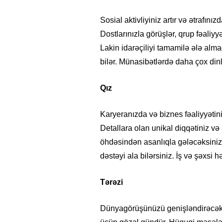
Sosial aktivliyiniz artır və ətrafın
Dostlarınızla görüşlər, qrup fəaliyy
Lakin idarəçiliyi tamamilə ələ alma
bilər. Münasibətlərdə daha çox dinl
Qız
Karyeranızda və biznes fəaliyyətin
Detallara olan unikal diqqətiniz və
öhdəsindən asanlıqla gələcəksiniz.
dəstəyi ala bilərsiniz. İş və şəxsi
Tərəzi
Dünyagörüşünüzü genişləndirəcək y