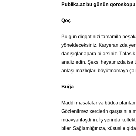
Publika.az bu günün qoroskopun
Qoç
Bu gün diqqətinizi tamamilə peşəkar
yönəldəcəksiniz. Karyeranızda yen
danışıqlar apara bilərsiniz. Tələsik
analiz edin. Şəxsi həyatınızda isə
anlaşılmazlıqları böyütməməyə çalı
Buğa
Maddi məsələlər və büdcə planlama
Gözlənilməz xərclərin qarşısını al
müəyyənləşdirin. İş yerində kollekt
bilər. Sağlamlığınıza, xüsusilə qid