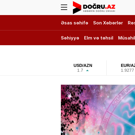
Əsas səhifə
Son Xəbərlər
Rə
Səhiyyə
Elm və təhsil
Müsahi
DOĞRU TV
USD/AZN
EUR/A
1.7
1.9277