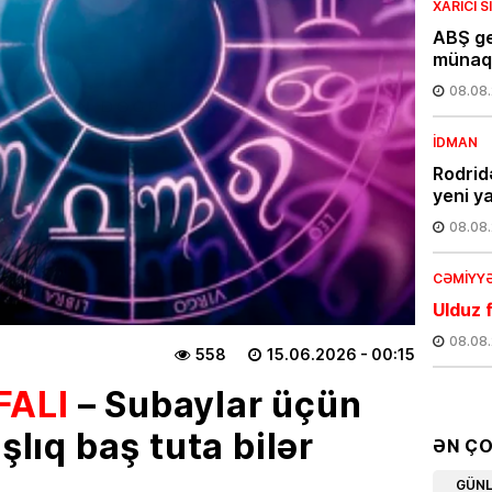
XARICI 
ABŞ ge
münaqi
08.08
İDMAN
Rodrid
yeni y
08.08
CƏMIYY
Ulduz f
08.08
558
15.06.2026
- 00:15
FALI
– Subaylar üçün
SON XƏ
Ukray
şlıq baş tuta bilər
yarala
ƏN Ç
VƏFAT
GÜN