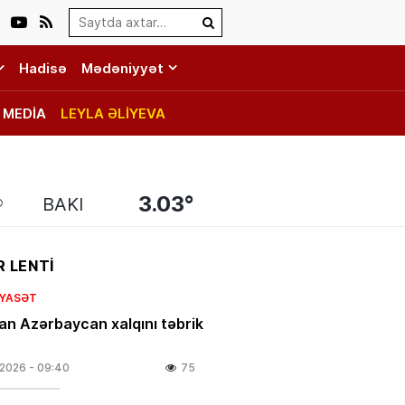
Search…
Hadisə
Mədəniyyət
MEDİA
LEYLA ƏLİYEVA
3.03°
BAKI
 LENTİ
SIYASƏT
an Azərbaycan xalqını təbrik
.2026
- 09:40
75