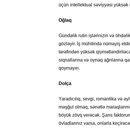
üçün intellektual səviyyəsi yüksək o
Oğlaq
Gündəlik rutin işlərinizin və öhdəli
gözləyir. İş mühitində nümayiş etdir
tərəfindən yüksək qiymətləndiriləc
siqnallarına və oynaq ağrılarına qa
qoymayın.
Dolça
Yaradıcılıq, sevgi, romantika və əy
məşğul olmaq, sənətlə maraqlanmaq
böyük zövq verəcək. Şans faktorun
övladlarınız varsa, onlarla keçirə