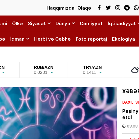
Haqqımızda
Əlaqə
smi
Ölkə
Siyasət
Dünya
Cəmiyyət
İqtisadiyyat
bə
İdman
Hərbi və Cəbhə
Foto reportaj
Ekologiya
ZN
RUB/AZN
TRY/AZN
0.0231
0.1411
XƏBƏR
DAXILI 
Paşiny
etdi
08.08