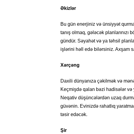
Əkizlər
Bu gün enerjiniz və ünsiyyət qurma
tanış olmaq, gələcək planlarınızı 
gündür. Səyahət və ya təhsil plan
işlərini həll edə bilərsiniz. Axşam 
Xərçəng
Daxili dünyanıza çəkilmək və mənəv
Keçmişdə qalan bəzi hadisələr və 
Neqativ düşüncələrdən uzaq durma
güvənin. Evinizdə rahatlıq yaratmaq
təsir edəcək.
15.02.2026
- 18:49
1029
Leyla Əliyeva babasının 
gününü belə qeyd etdi –
F
Şir