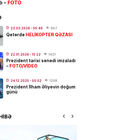
ib –
FOTO
nt yeni səfirlər təyin etdi
D
.2026
- 13:33
276
22.03.2026
- 05:46
807
HELİKOPTER QƏZASI
Qətərdə
və Yayım Şurası yaradıldı
22.01.2026
- 15:22
1421
.2026
- 13:00
172
Prezident tarixi sənədi imzaladı
FOTO/VİDEO
–
ƏT
anslı bürcləri
– Pul başından
24.12.2025
- 00:02
1208
Prezident İlham Əliyevin doğum
q
günü
.2026
- 12:33
357
HİBƏ
 güclü yanğın
BAŞLAYIB
.2026
- 12:09
162