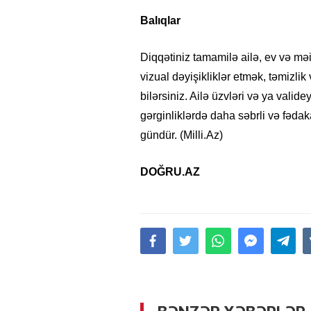
Balıqlar
Diqqətiniz tamamilə ailə, ev və m
vizual dəyişikliklər etmək, təmizlik 
bilərsiniz. Ailə üzvləri və ya vali
gərginliklərdə daha səbrli və fədak
gündür. (Milli.Az)
DOĞRU.AZ