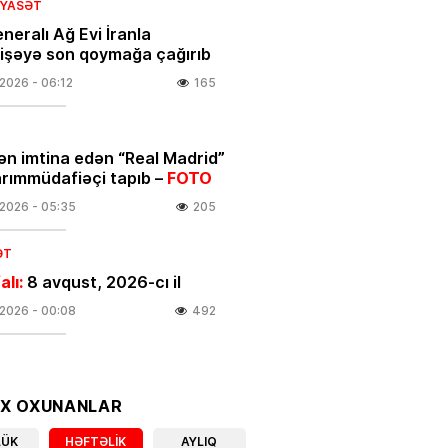
SIYASƏT
neralı Ağ Evi İranla
şəyə son qoymağa çağırıb
.2026
- 06:12
165
ən imtina edən “Real Madrid”
arımmüdafiəçi tapıb –
FOTO
.2026
- 05:35
205
ƏT
alı:
8 avqust, 2026-cı il
.2026
- 00:08
492
BƏRLƏR
nada dron hücumunda
nan azərbaycanlı tələbə
OX OXUNANLAR
 ETDİ
LÜK
HƏFTƏLIK
AYLIQ