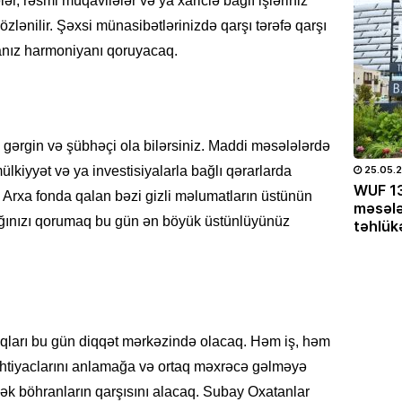
, rəsmi müqavilələr və ya xariclə bağlı işləriniz
CƏMIYY
özlənilir. Şəxsi münasibətlərinizdə qarşı tərəfə qarşı
Gülnar
anız harmoniyanı qoruyacaq.
təyin 
07.08
EKOLOG
gərgin və şübhəçi ola bilərsiniz. Maddi məsələlərdə
Region
külək, 
03.06.2026
- 14:56
468
25.05.
mülkiyyət və ya investisiyalarla bağlı qərarlarda
tmək
İqlim dəyişirsə, aqrar strategiya da
WUF 13
07.08
 Arxa fonda qalan bəzi gizli məlumatların üstünün
əma
dəyişməlidir
məsələ
ğınızı qorumaq bu gün ən böyük üstünlüyünüz
təhlük
MAQAZI
Məşhur
Sultan
paylaş
07.08
şlıqları bu gün diqqət mərkəzində olacaq. Həm iş, həm
ÖLKƏ
 ehtiyaclarını anlamağa və ortaq məxrəcə gəlməyə
Bakıda
ək böhranların qarşısını alacaq. Subay Oxatanlar