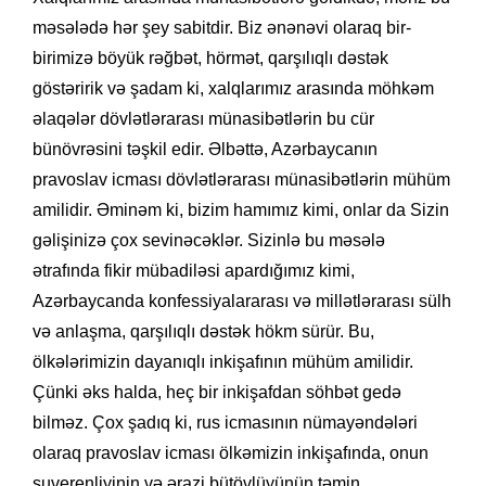
məsələdə hər şey sabitdir. Biz ənənəvi olaraq bir-
birimizə böyük rəğbət, hörmət, qarşılıqlı dəstək
göstəririk və şadam ki, xalqlarımız arasında möhkəm
əlaqələr dövlətlərarası münasibətlərin bu cür
bünövrəsini təşkil edir. Əlbəttə, Azərbaycanın
pravoslav icması dövlətlərarası münasibətlərin mühüm
amilidir. Əminəm ki, bizim hamımız kimi, onlar da Sizin
gəlişinizə çox sevinəcəklər. Sizinlə bu məsələ
ətrafında fikir mübadiləsi apardığımız kimi,
Azərbaycanda konfessiyalararası və millətlərarası sülh
və anlaşma, qarşılıqlı dəstək hökm sürür. Bu,
ölkələrimizin dayanıqlı inkişafının mühüm amilidir.
Çünki əks halda, heç bir inkişafdan söhbət gedə
bilməz. Çox şadıq ki, rus icmasının nümayəndələri
olaraq pravoslav icması ölkəmizin inkişafında, onun
suverenliyinin və ərazi bütövlüyünün təmin