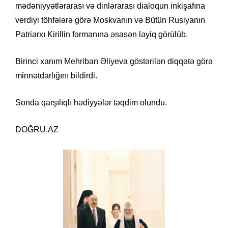
mədəniyyətlərarası və dinlərarası dialoqun inkişafına
verdiyi töhfələrə görə Moskvanın və Bütün Rusiyanın
Patriarxı Kirillin fərmanına əsasən layiq görülüb.
Birinci xanım Mehriban Əliyeva göstərilən diqqətə görə
minnətdarlığını bildirdi.
Sonda qarşılıqlı hədiyyələr təqdim olundu.
DOĞRU.AZ