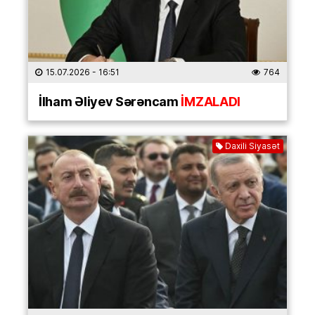
15.07.2026
- 16:51
764
İlham Əliyev Sərəncam
İMZALADI
Daxili Siyasət