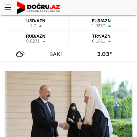
USD/AZN
EUR/AZN
1.7
1.9277
RUB/AZN
TRY/AZN
0.0231
0.1411
BAKI
3.03°