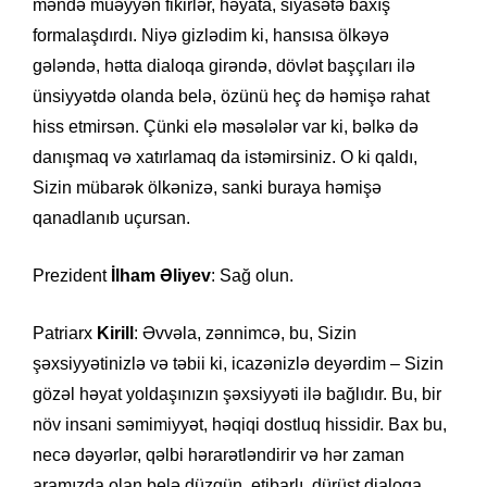
məndə müəyyən fikirlər, həyata, siyasətə baxış
formalaşdırdı. Niyə gizlədim ki, hansısa ölkəyə
gələndə, hətta dialoqa girəndə, dövlət başçıları ilə
ünsiyyətdə olanda belə, özünü heç də həmişə rahat
hiss etmirsən. Çünki elə məsələlər var ki, bəlkə də
danışmaq və xatırlamaq da istəmirsiniz. O ki qaldı,
Sizin mübarək ölkənizə, sanki buraya həmişə
qanadlanıb uçursan.
Prezident
İlham Əliyev
: Sağ olun.
Patriarx
Kirill
: Əvvəla, zənnimcə, bu, Sizin
şəxsiyyətinizlə və təbii ki, icazənizlə deyərdim – Sizin
gözəl həyat yoldaşınızın şəxsiyyəti ilə bağlıdır. Bu, bir
növ insani səmimiyyət, həqiqi dostluq hissidir. Bax bu,
necə dəyərlər, qəlbi hərarətləndirir və hər zaman
aramızda olan belə düzgün, etibarlı, dürüst dialoqa