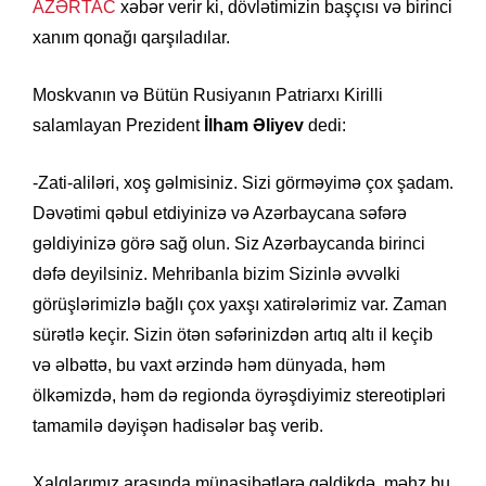
AZƏRTAC
xəbər verir ki, dövlətimizin başçısı və birinci
xanım qonağı qarşıladılar.
Moskvanın və Bütün Rusiyanın Patriarxı Kirilli
salamlayan Prezident
İlham Əliyev
dedi:
-Zati-aliləri, xoş gəlmisiniz. Sizi görməyimə çox şadam.
Dəvətimi qəbul etdiyinizə və Azərbaycana səfərə
gəldiyinizə görə sağ olun. Siz Azərbaycanda birinci
dəfə deyilsiniz. Mehribanla bizim Sizinlə əvvəlki
görüşlərimizlə bağlı çox yaxşı xatirələrimiz var. Zaman
sürətlə keçir. Sizin ötən səfərinizdən artıq altı il keçib
və əlbəttə, bu vaxt ərzində həm dünyada, həm
ölkəmizdə, həm də regionda öyrəşdiyimiz stereotipləri
tamamilə dəyişən hadisələr baş verib.
Xalqlarımız arasında münasibətlərə gəldikdə, məhz bu