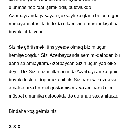
olunmasında fəal iştirak edir, bütövlükdə
Azərbaycanda yaşayan çoxsaylı xalqların bütün digər
nümayəndələri ilə birlikdə ölkəmizin ümumi inkişafına
böyük töhfə verir.
Sizinlə görüşmək, ünsiyyətdə olmaq bizim üçün
həmişə xoşdur. Sizi Azərbaycanda səmimi-qəlbdən bir
daha salamlayıram. Azərbaycan Sizin üçün yad ölkə
deyil. Biz Sizin uzun illər ərzində Azərbaycan xalqının
böyük dostu olduğunuzu bilirik. Siz həmişə sözdə və
əməldə bizə hörmət göstərmisiniz və əminəm ki, bu
müsbət dinamika gələcəkdə də qorunub saxlanılacaq.
Bir daha xoş gəlmisiniz!
X X X