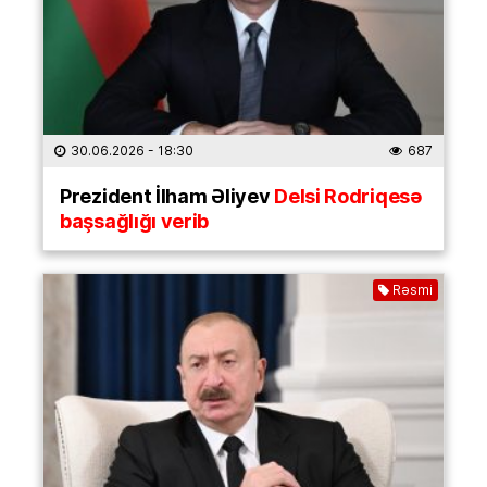
30.06.2026
- 18:30
687
Prezident İlham Əliyev
Delsi Rodriqesə
başsağlığı verib
Rəsmi