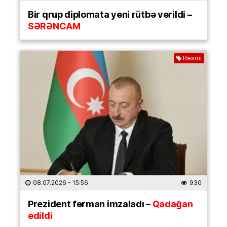
Bir qrup diplomata yeni rütbə verildi –
SƏRƏNCAM
Rəsmi
08.07.2026
- 15:56
930
Prezident fərman imzaladı –
Qadağan
edildi