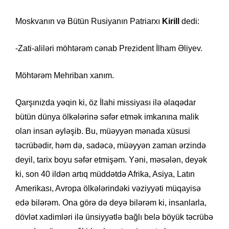
Moskvanın və Bütün Rusiyanın Patriarxı
Kirill
dedi:
-Zati-aliləri möhtərəm cənab Prezident İlham Əliyev.
Möhtərəm Mehriban xanım.
Qarşınızda yəqin ki, öz İlahi missiyası ilə əlaqədar
bütün dünya ölkələrinə səfər etmək imkanına malik
olan insan əyləşib. Bu, müəyyən mənada xüsusi
təcrübədir, həm də, sadəcə, müəyyən zaman ərzində
deyil, tarix boyu səfər etmişəm. Yəni, məsələn, deyək
ki, son 40 ildən artıq müddətdə Afrika, Asiya, Latın
Amerikası, Avropa ölkələrindəki vəziyyəti müqayisə
edə bilərəm. Ona görə də deyə bilərəm ki, insanlarla,
dövlət xadimləri ilə ünsiyyətlə bağlı belə böyük təcrübə