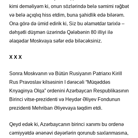
kimi deməliyəm ki, onun sözlərində belə səmimi rəğbət
və belə açıqlıq hiss etdim, buna şahidlik edə bilərəm.
Ona görə də ümid edirik ki, Siz bu əlamətdar tarixlə –
dəhşətli düşmən üzərində Qələbənin 80 illiyi ilə
əlaqədar Moskvaya səfər edə biləcəksiniz.
X X X
Sonra Moskvanın və Bütün Rusiyanın Patriarxı Kirill
Rus Pravoslav kilsəsinin I dərəcəli “Müqəddəs
Knyaginya Olqa” ordenini Azərbaycan Respublikasının
Birinci vitse-prezidenti və Heydər Əliyev Fondunun
prezidenti Mehriban Əliyevaya təqdim etdi.
Qeyd edək ki, Azərbaycanın birinci xanımı bu ordenə
cəmiyyətdə ənənəvi dəyərlərin qorunub saxlanmasına,