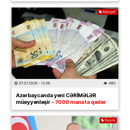
Manşet
07.07.2026
- 12:06
480
Azərbaycanda yeni CƏRİMƏLƏR
müəyyənləşir
– 7000 manata qədər
Rəsmi