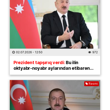
02.07.2026
- 12:50
972
Prezident tapşırıq verdi:
Bu ilin
oktyabr-noyabr aylarından etibarən…
Rəsmi