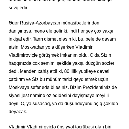
sövq edir.
Əgər Rusiya-Azərbaycan münasibətlərindən
danışırıqsa, mənə elə gəlir ki, indi hər şey çox yaxşı
inkişaf edir. Tanrı qismət eləsin ki, bu, belə də davam
etsin. Moskvadan yola düşərkən Vladimir
Vladimiroviçlə görüşmək imkanım oldu. O da Sizin
haqqınızda çox səmimi şəkildə yaxşı, düzgün sözlər
dedi. Məndən xahiş etdi ki, 80 illik yubileyə dəvəti
çatdırım və Siz bu mühüm tarixi qeyd etmək üçün
Moskvaya səfər edə biləsiniz. Bizim Prezidentimiz də
siyasi jest naminə öz əqidəsini dəyişməyə meyilli
deyil. O, ya susacaq, ya da düşündüyünü açıq şəkildə
deyəcək.
Vladimir Vladimiroviçlə ünsiyyət təcrübəsi olan biri