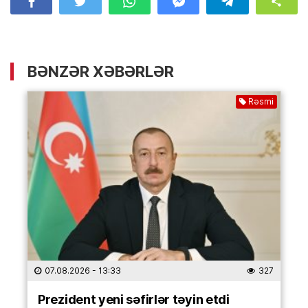
BƏNZƏR XƏBƏRLƏR
Rəsmi
07.08.2026
- 13:33
327
Prezident yeni səfirlər təyin etdi