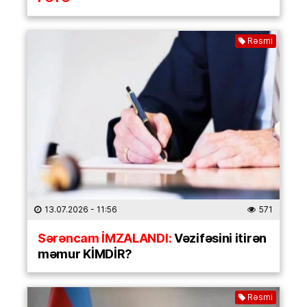
Rəsmi
13.07.2026
- 11:56
571
Sərəncam İMZALANDI:
Vəzifəsini itirən
məmur KİMDİR?
Rəsmi