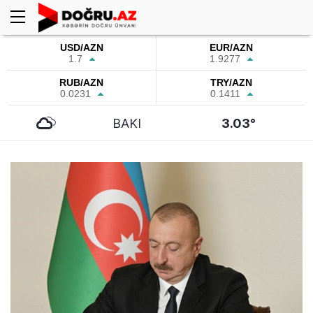
USD/AZN
EUR/AZN
1.7
1.9277
RUB/AZN
TRY/AZN
0.0231
0.1411
BAKI
3.03°