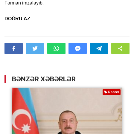
Fərman imzalayıb.
DOĞRU.AZ
BƏNZƏR XƏBƏRLƏR
Rəsmi