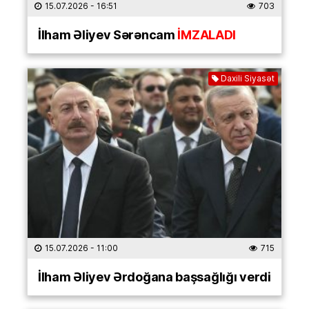
15.07.2026
- 16:51
703
İlham Əliyev Sərəncam
İMZALADI
Daxili Siyasət
15.07.2026
- 11:00
715
İlham Əliyev Ərdoğana başsağlığı verdi