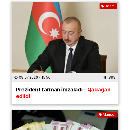
Rəsmi
08.07.2026
- 15:56
893
Prezident fərman imzaladı –
Qadağan
edildi
Manşet