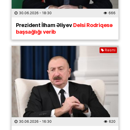
30.06.2026
- 18:30
666
Prezident İlham Əliyev
Delsi Rodriqesə
başsağlığı verib
Rəsmi
30.06.2026
- 16:30
620