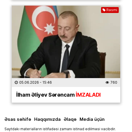
Rəsmi
05.06.2026
- 15:46
760
İlham Əliyev Sərəncam
İMZALADI
Əsas səhifə
Haqqımızda
Əlaqə
Media üçün
Saytdakı materialların istifadəsi zamanı istinad edilməsi vacibdir.