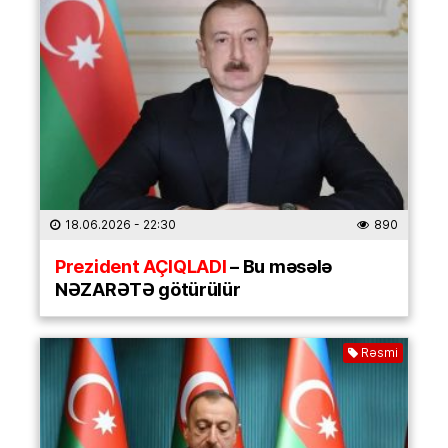
18.06.2026
- 22:30
890
Prezident AÇIQLADI
– Bu məsələ
NƏZARƏTƏ götürülür
Rəsmi