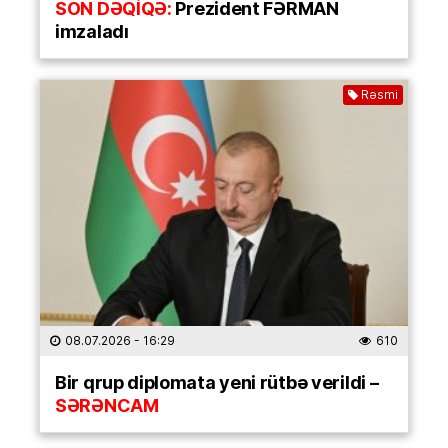
SON DƏQİQƏ:
Prezident FƏRMAN
imzaladı
Rəsmi
08.07.2026
- 16:29
610
Bir qrup diplomata yeni rütbə verildi –
SƏRƏNCAM