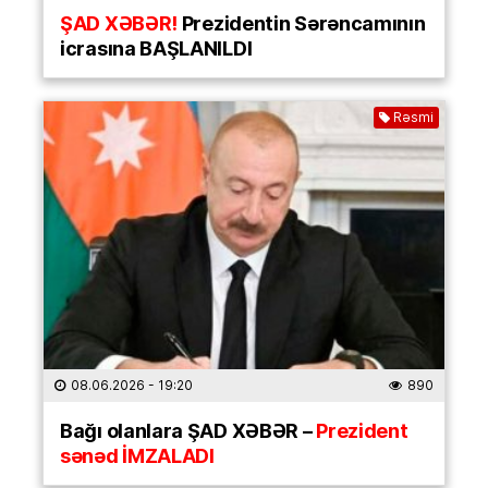
ŞAD XƏBƏR!
Prezidentin Sərəncamının
icrasına BAŞLANILDI
Rəsmi
08.06.2026
- 19:20
890
Bağı olanlara ŞAD XƏBƏR –
Prezident
sənəd İMZALADI