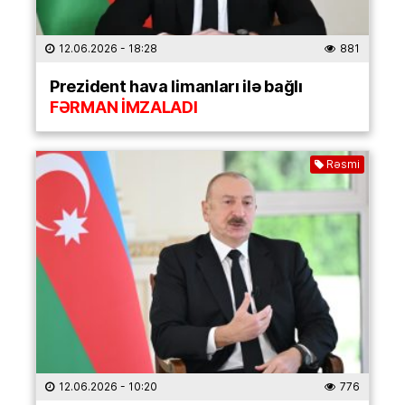
12.06.2026
- 18:28
881
Prezident hava limanları ilə bağlı
FƏRMAN İMZALADI
Rəsmi
12.06.2026
- 10:20
776