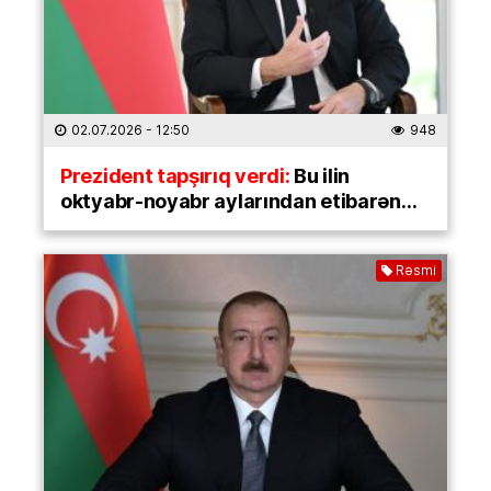
02.07.2026
- 12:50
948
Prezident tapşırıq verdi:
Bu ilin
oktyabr-noyabr aylarından etibarən…
Rəsmi