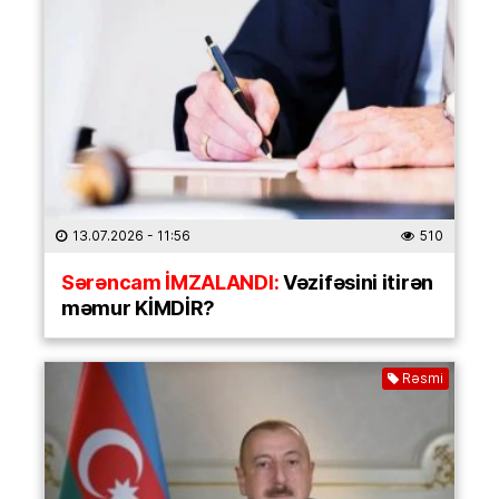
13.07.2026
- 11:56
510
Sərəncam İMZALANDI:
Vəzifəsini itirən
məmur KİMDİR?
Rəsmi