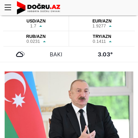
USD/AZN
EUR/AZN
1.7
1.9277
RUB/AZN
TRY/AZN
0.0231
0.1411
BAKI
3.03°