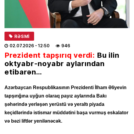
RƏSMI
02.07.2026
- 12:50
946
Prezident tapşırıq verdi:
Bu ilin
oktyabr-noyabr aylarından
etibarən…
Azərbaycan Respublikasının Prezidenti İlham Əliyevin
tapşırığına uyğun olaraq payız aylarında Bakı
şəhərində yerləşən yerüstü və yeraltı piyada
keçidlərində istismar müddətini başa vurmuş eskalator
və bəzi liftlər yenilənəcək.