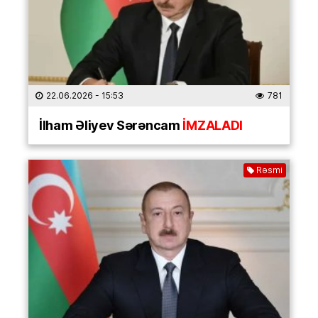
22.06.2026
- 15:53
781
İlham Əliyev Sərəncam
İMZALADI
Rəsmi