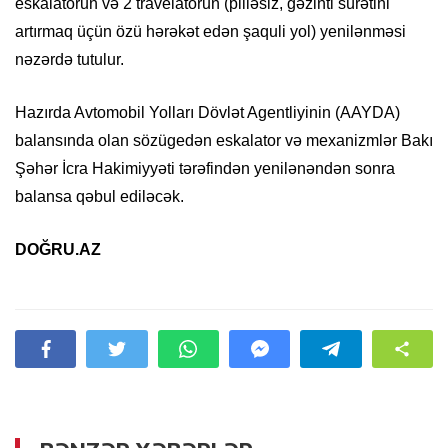
eskalatorun və 2 travelatorun (pilləsiz, gəzinti sürətini
artırmaq üçün özü hərəkət edən şaquli yol) yenilənməsi
nəzərdə tutulur.
Hazırda Avtomobil Yolları Dövlət Agentliyinin (AAYDA)
balansında olan sözügedən eskalator və mexanizmlər Bakı
Şəhər İcra Hakimiyyəti tərəfindən yenilənəndən sonra
balansa qəbul ediləcək.
DOĞRU.AZ