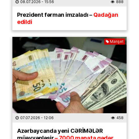
08.07.2026
- 15:56
888
Prezident fərman imzaladı –
Qadağan
edildi
Manşet
07.07.2026
- 12:06
458
Azərbaycanda yeni CƏRİMƏLƏR
müəyyənləşir
– 7000 manata qədər