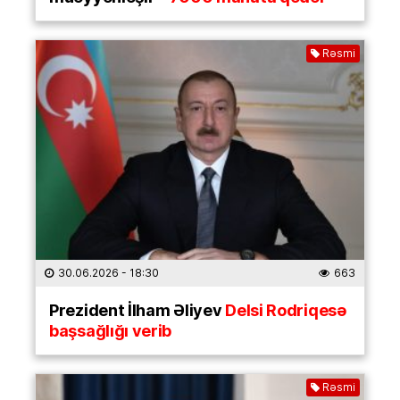
Rəsmi
30.06.2026
- 18:30
663
Prezident İlham Əliyev
Delsi Rodriqesə
başsağlığı verib
Rəsmi