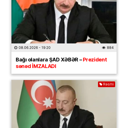
08.06.2026
- 19:20
884
Bağı olanlara ŞAD XƏBƏR –
Prezident
sənəd İMZALADI
Rəsmi