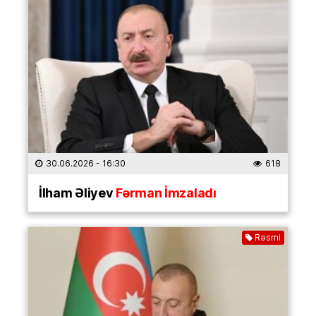
30.06.2026
- 16:30
618
İlham Əliyev
Fərman İmzaladı
Rəsmi