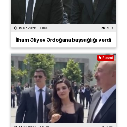
15.07.2026
- 11:00
709
İlham Əliyev Ərdoğana başsağlığı verdi
Rəsmi