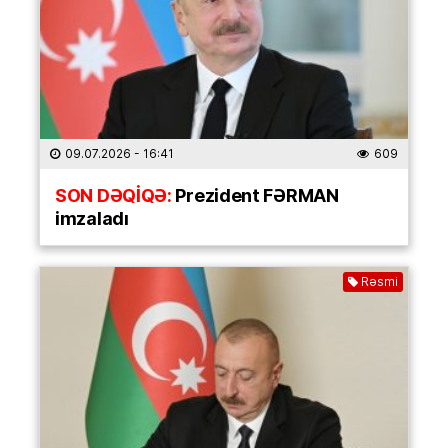
09.07.2026
- 16:41
609
SON DƏQİQƏ:
Prezident FƏRMAN
imzaladı
Rəsmi