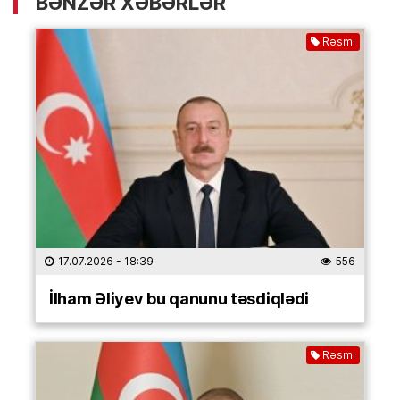
BƏNZƏR XƏBƏRLƏR
Rəsmi
17.07.2026
- 18:39
556
İlham Əliyev bu qanunu təsdiqlədi
Rəsmi