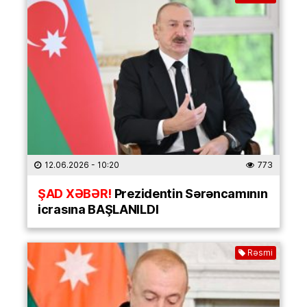
12.06.2026
- 10:20
773
ŞAD XƏBƏR!
Prezidentin Sərəncamının
icrasına BAŞLANILDI
Rəsmi