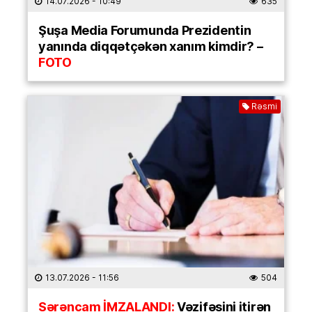
14.07.2026
- 10:49
635
Şuşa Media Forumunda Prezidentin
yanında diqqətçəkən xanım kimdir? –
FOTO
Rəsmi
13.07.2026
- 11:56
504
Sərəncam İMZALANDI:
Vəzifəsini itirən