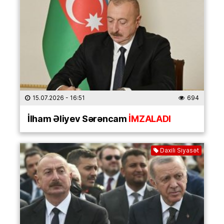
15.07.2026
- 16:51
694
İlham Əliyev Sərəncam
İMZALADI
Daxili Siyasət