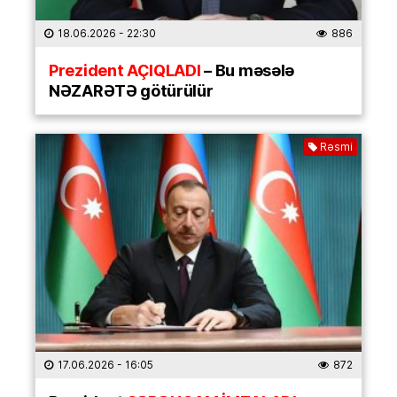
18.06.2026
- 22:30
886
Prezident AÇIQLADI
– Bu məsələ
NƏZARƏTƏ götürülür
Rəsmi
17.06.2026
- 16:05
872