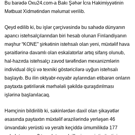
Bu barədə Oxu24.com-a Bakı Şəhər İcra Hakimiyyətinin
Mətbuat Xidmətindən məlumat verilib.
Qeyd edilib ki, bu işlər çərçivəsində bu sahədə dünyanın
aparıcı istehsalçılarından biri hesab olunan Finlandiyanın
məşhur “KONE” şirkətinin istehsalı olan yeni, müxtəlif hava
şəraitlərinə davamlı olan eskalatorlar artıq sifarış olunub,
hal-hazırda istehsalçı zavod tərəfindən mexanizmlərin
individual ölçü və texniki göstəricilərə uyğun istehsalı
başlayıb. Bu ilin oktyabr-noyabr aylarından etibarən onların
paytaxta gətirilərək mərhələli şəkildə quraşdırılması
işlərinə başlanılacaq.
Həmçinin bildirilib ki, sakinlərdən daxil olan şikayətlər
əsasında paytaxtın müxtəlif ərazilərində yerləşən 46
ünvandakı yerüstü və yeraltı keçiddə ümumilikdə 177