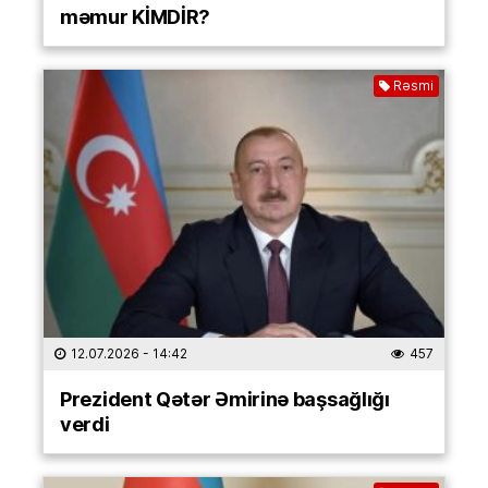
məmur KİMDİR?
Rəsmi
12.07.2026
- 14:42
457
Prezident Qətər Əmirinə başsağlığı
verdi