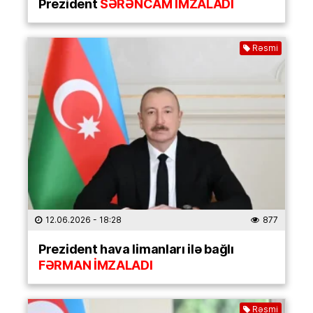
Prezident
SƏRƏNCAM İMZALADI
Rəsmi
12.06.2026
- 18:28
877
Prezident hava limanları ilə bağlı
FƏRMAN İMZALADI
Rəsmi