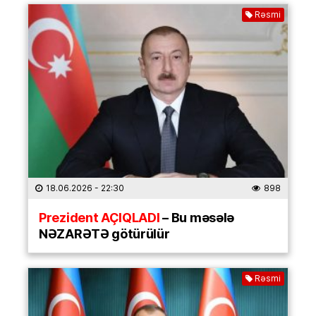
Rəsmi
18.06.2026
- 22:30
898
Prezident AÇIQLADI
– Bu məsələ
NƏZARƏTƏ götürülür
Rəsmi