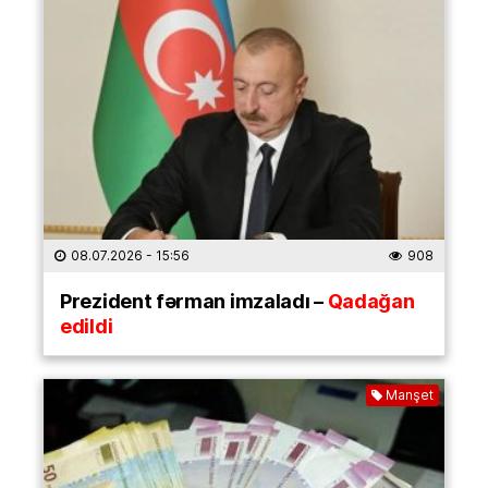
08.07.2026
- 15:56
908
Prezident fərman imzaladı –
Qadağan
edildi
Manşet