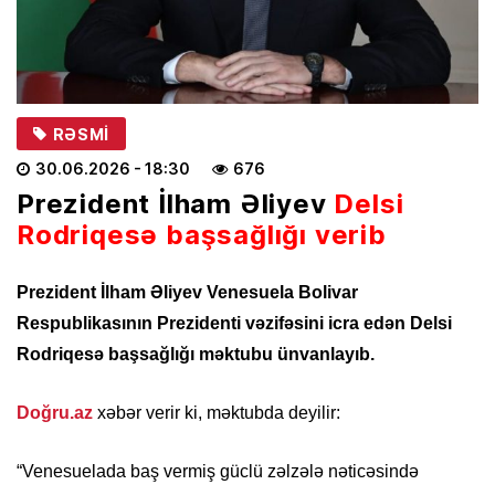
RƏSMI
30.06.2026
- 18:30
676
Prezident İlham Əliyev
Delsi
Rodriqesə başsağlığı verib
Prezident İlham Əliyev Venesuela Bolivar
Respublikasının Prezidenti vəzifəsini icra edən Delsi
Rodriqesə başsağlığı məktubu ünvanlayıb.
Doğru.az
xəbər verir ki, məktubda deyilir:
“Venesuelada baş vermiş güclü zəlzələ nəticəsində