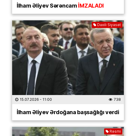
İlham Əliyev Sərəncam
İMZALADI
Daxili Siyasət
15.07.2026
- 11:00
738
İlham Əliyev Ərdoğana başsağlığı verdi
Rəsmi