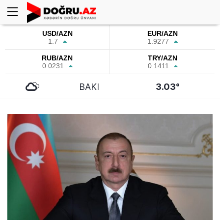
USD/AZN
EUR/AZN
1.7
1.9277
RUB/AZN
TRY/AZN
0.0231
0.1411
BAKI
3.03°