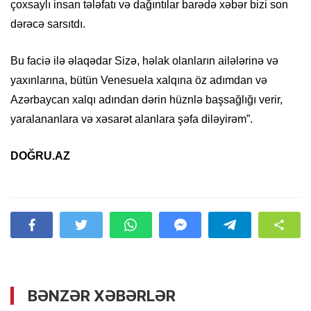
çoxsaylı insan tələfatı və dağıntılar barədə xəbər bizi son
dərəcə sarsıtdı.
Bu faciə ilə əlaqədar Sizə, həlak olanların ailələrinə və
yaxınlarına, bütün Venesuela xalqına öz adımdan və
Azərbaycan xalqı adından dərin hüznlə başsağlığı verir,
yaralananlara və xəsarət alanlara şəfa diləyirəm”.
DOĞRU.AZ
BƏNZƏR XƏBƏRLƏR