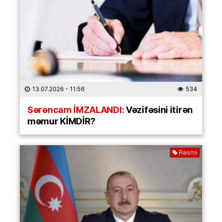
13.07.2026
- 11:56
534
Sərəncam İMZALANDI:
Vəzifəsini itirən
məmur KİMDİR?
Rəsmi