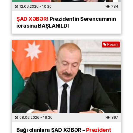
12.06.2026
- 10:20
784
ŞAD XƏBƏR!
Prezidentin Sərəncamının
icrasına BAŞLANILDI
Rəsmi
08.06.2026
- 19:20
897
Bağı olanlara ŞAD XƏBƏR –
Prezident