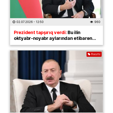
02.07.2026
- 12:50
960
Prezident tapşırıq verdi:
Bu ilin
oktyabr-noyabr aylarından etibarən…
Rəsmi