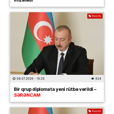
Rəsmi
08.07.2026
- 16:29
624
Bir qrup diplomata yeni rütbə verildi –
SƏRƏNCAM
Rəsmi