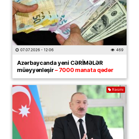
07.07.2026
- 12:06
469
Azərbaycanda yeni CƏRİMƏLƏR
müəyyənləşir
– 7000 manata qədər
Rəsmi