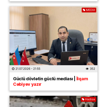
MEDİA
21.07.2026
- 21:55
352
Güclü dövlətin güclü mediası |
İlqam
Cəbiyev yazır
Hadisə