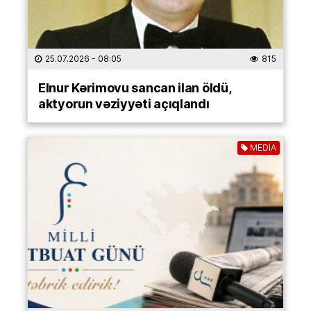
25.07.2026
- 08:05
815
Elnur Kərimovu sancan ilan öldü,
aktyorun vəziyyəti açıqlandı
MEDİA