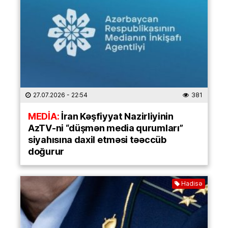
27.07.2026
- 22:54
381
MEDİA:
İran Kəşfiyyat Nazirliyinin
AzTV-ni “düşmən media qurumları”
siyahısına daxil etməsi təəccüb
doğurur
Hadisə