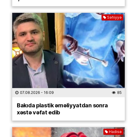
Səhiyyə
07.08.2026
- 16:09
85
Bakıda plastik əməliyyatdan sonra
xəstə vəfat edib
Hadisə