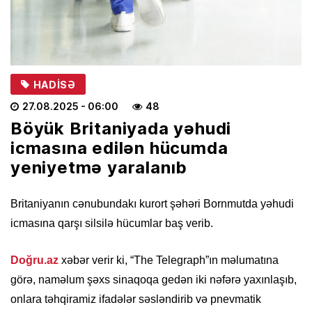
HADISƏ
27.08.2025
- 06:00
48
Böyük Britaniyada yəhudi
icmasına edilən hücumda
yeniyetmə yaralanıb
Britaniyanın cənubundakı kurort şəhəri Bornmutda yəhudi
icmasına qarşı silsilə hücumlar baş verib.
Doğru.az
xəbər verir ki, “The Telegraph”ın məlumatına
görə, naməlum şəxs sinaqoqa gedən iki nəfərə yaxınlaşıb,
onlara təhqiramiz ifadələr səsləndirib və pnevmatik