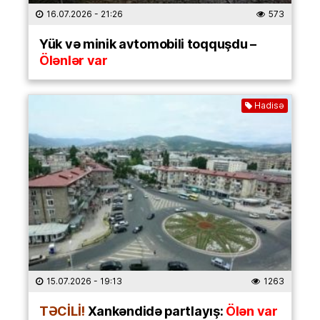
16.07.2026
- 21:26
573
Yük və minik avtomobili toqquşdu –
Ölənlər var
Hadisə
15.07.2026
- 19:13
1263
TƏCİLİ!
Xankəndidə partlayış:
Ölən var