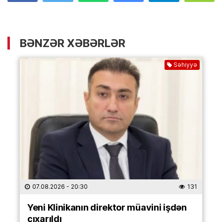
BƏNZƏR XƏBƏRLƏR
Səhiyyə
07.08.2026
- 20:30
131
Yeni Klinikanın direktor müavini işdən
çıxarıldı