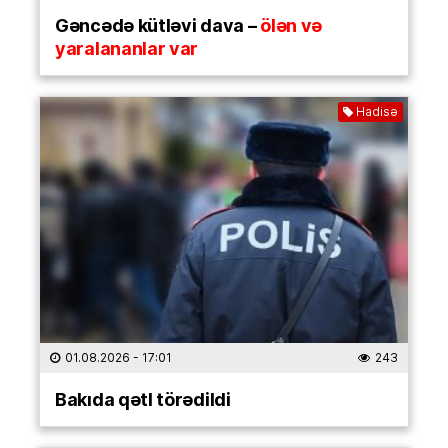
Gəncədə kütləvi dava –
ölən və
yaralananlar var
Hadisə
01.08.2026
- 17:01
243
Bakıda qətl törədildi