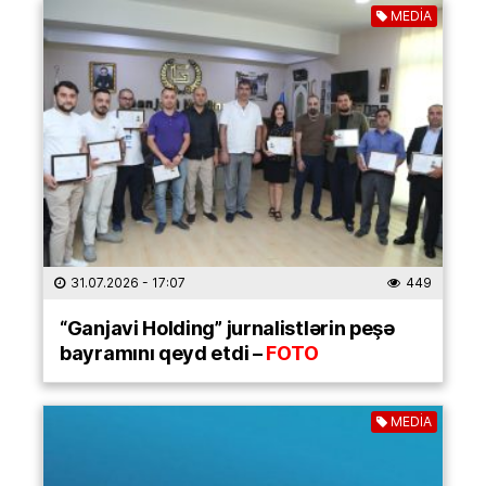
MEDİA
31.07.2026
- 17:07
449
“Ganjavi Holding” jurnalistlərin peşə
bayramını qeyd etdi –
FOTO
MEDİA