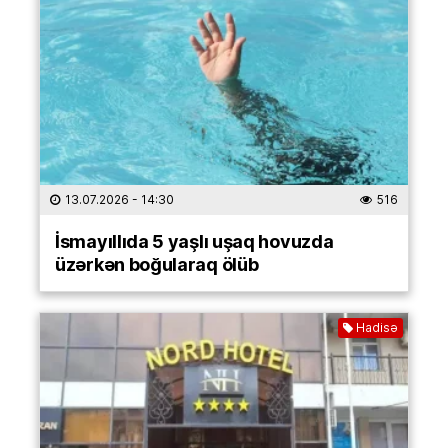
13.07.2026
- 14:30
516
İsmayıllıda 5 yaşlı uşaq hovuzda
üzərkən boğularaq ölüb
Hadisə