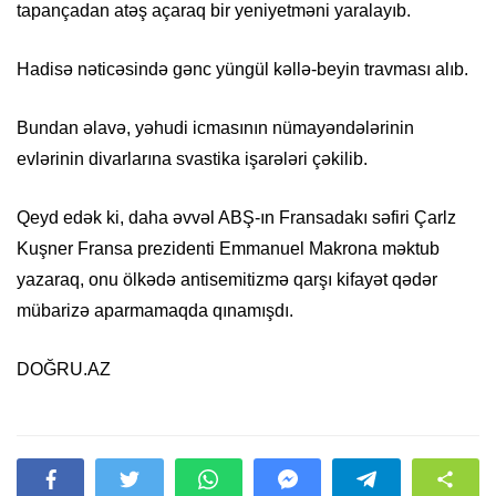
tapançadan atəş açaraq bir yeniyetməni yaralayıb.
Hadisə nəticəsində gənc yüngül kəllə-beyin travması alıb.
Bundan əlavə, yəhudi icmasının nümayəndələrinin
evlərinin divarlarına svastika işarələri çəkilib.
Qeyd edək ki, daha əvvəl ABŞ-ın Fransadakı səfiri Çarlz
Kuşner Fransa prezidenti Emmanuel Makrona məktub
yazaraq, onu ölkədə antisemitizmə qarşı kifayət qədər
mübarizə aparmamaqda qınamışdı.
DOĞRU.AZ