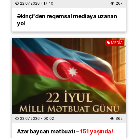
22.07.2026
- 17:40
267
Əkinçi”dən rəqəmsal mediaya uzanan
yol
MEDİA
22.07.2026
- 00:02
362
Azərbaycan mətbuatı –
151 yaşında!