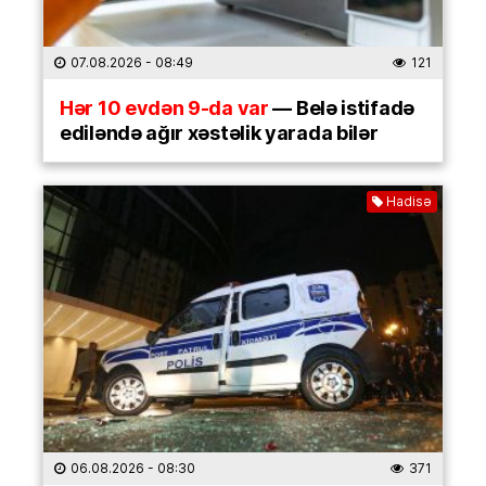
07.08.2026
- 08:49
121
Hər 10 evdən 9-da var
— Belə istifadə
ediləndə ağır xəstəlik yarada bilər
Hadisə
06.08.2026
- 08:30
371