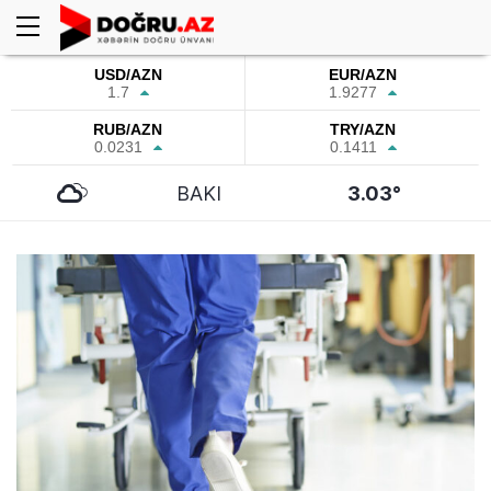
USD/AZN
EUR/AZN
1.7
1.9277
RUB/AZN
TRY/AZN
0.0231
0.1411
BAKI
3.03°