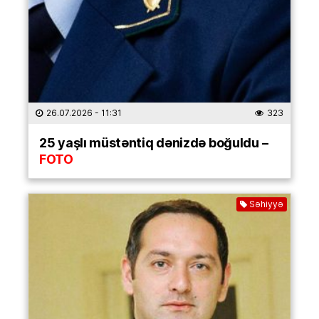
26.07.2026
- 11:31
323
25 yaşlı müstəntiq dənizdə boğuldu –
FOTO
Səhiyyə