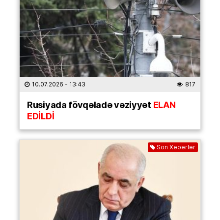
10.07.2026
- 13:43
817
Rusiyada fövqəladə vəziyyət
ELAN
EDİLDİ
Son Xəbərlər