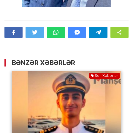
BƏNZƏR XƏBƏRLƏR
Son Xəbərlər