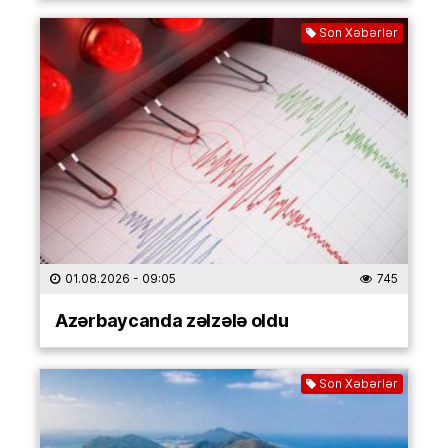
Son Xəbərlər
01.08.2026
- 09:05
745
Azərbaycanda zəlzələ oldu
Son Xəbərlər