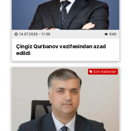
14.07.2026
- 11:36
640
Çingiz Qurbanov vəzifəsindən azad
edildi
Son Xəbərlər