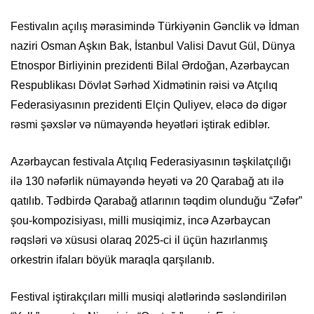
Festivalın açılış mərasimində Türkiyənin Gənclik və İdman
naziri Osman Aşkın Bak, İstanbul Valisi Davut Gül, Dünya
Etnospor Birliyinin prezidenti Bilal Ərdoğan, Azərbaycan
Respublikası Dövlət Sərhəd Xidmətinin rəisi və Atçılıq
Federasiyasının prezidenti Elçin Quliyev, eləcə də digər
rəsmi şəxslər və nümayəndə heyətləri iştirak ediblər.
Azərbaycan festivala Atçılıq Federasiyasının təşkilatçılığı
ilə 130 nəfərlik nümayəndə heyəti və 20 Qarabağ atı ilə
qatılıb. Tədbirdə Qarabağ atlarının təqdim olunduğu “Zəfər”
şou-kompozisiyası, milli musiqimiz, incə Azərbaycan
rəqsləri və xüsusi olaraq 2025-ci il üçün hazırlanmış
orkestrin ifaları böyük maraqla qarşılanıb.
Festival iştirakçıları milli musiqi alətlərində səsləndirilən