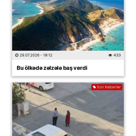
29.07.2026
- 18:12
433
Bu ölkədə zəlzələ baş verdi
Son Xəbərlər