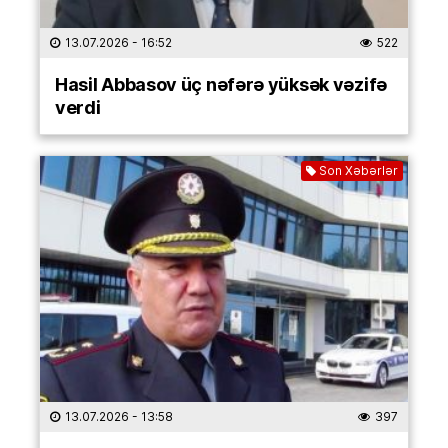
13.07.2026
- 16:52
522
Hasil Abbasov üç nəfərə yüksək vəzifə
verdi
Son Xəbərlər
13.07.2026
- 13:58
397