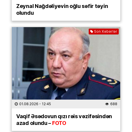
Zeynal Nağdəliyevin oğlu səfir təyin
olundu
Son Xəbərlər
01.08.2026
- 12:45
688
Vaqif Əsədovun qızı rəis vəzifəsindən
azad olundu –
FOTO