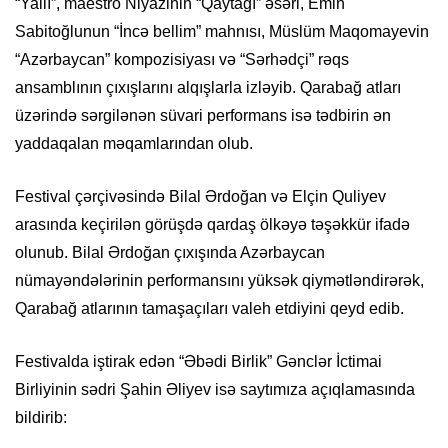
“Yallı”, maestro Niyazinin “Qaytağı” əsəri, Emin
Sabitoğlunun “İncə bellim” mahnısı, Müslüm Maqomayevin
“Azərbaycan” kompozisiyası və “Sərhədçi” rəqs
ansamblının çıxışlarını alqışlarla izləyib. Qarabağ atları
üzərində sərgilənən süvari performans isə tədbirin ən
yaddaqalan məqamlarından olub.
Festival çərçivəsində Bilal Ərdoğan və Elçin Quliyev
arasında keçirilən görüşdə qardaş ölkəyə təşəkkür ifadə
olunub. Bilal Ərdoğan çıxışında Azərbaycan
nümayəndələrinin performansını yüksək qiymətləndirərək,
Qarabağ atlarının tamaşaçıları valeh etdiyini qeyd edib.
Festivalda iştirak edən “Əbədi Birlik” Gənclər İctimai
Birliyinin sədri Şahin Əliyev isə saytımıza açıqlamasında
bildirib: