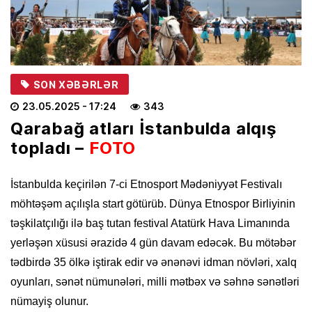
SON XƏBƏRLƏR
23.05.2025
- 17:24
343
Qarabağ
atları İstanbulda alqış
topladı –
FOTO
İstanbulda keçirilən 7-ci Etnosport Mədəniyyət Festivalı
möhtəşəm açılışla start götürüb. Dünya Etnospor Birliyinin
təşkilatçılığı ilə baş tutan festival Atatürk Hava Limanında
yerləşən xüsusi ərazidə 4 gün davam edəcək. Bu mötəbər
tədbirdə 35 ölkə iştirak edir və ənənəvi idman növləri, xalq
oyunları, sənət nümunələri, milli mətbəx və səhnə sənətləri
nümayiş olunur.