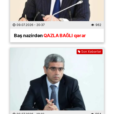
09.07.2026
- 20:37
962
Baş nazirdən
QAZLA BAĞLI qərar
Son Xəbərlər