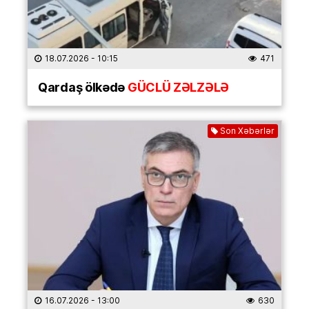
18.07.2026
- 10:15
471
Qardaş ölkədə
GÜCLÜ ZƏLZƏLƏ
Son Xəbərlər
16.07.2026
- 13:00
630