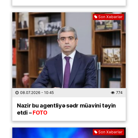
Son Xəbərlər
08.07.2026
- 10:45
774
Nazir bu agentliyə sədr müavini təyin
etdi –
FOTO
Son Xəbərlər