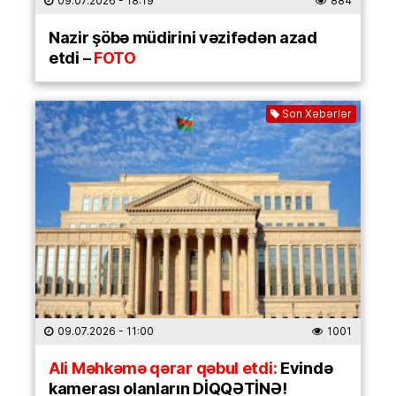
09.07.2026
- 18:19
884
Nazir şöbə müdirini vəzifədən azad
etdi –
FOTO
Son Xəbərlər
09.07.2026
- 11:00
1001
Ali Məhkəmə qərar qəbul etdi:
Evində
kamerası olanların DİQQƏTİNƏ!