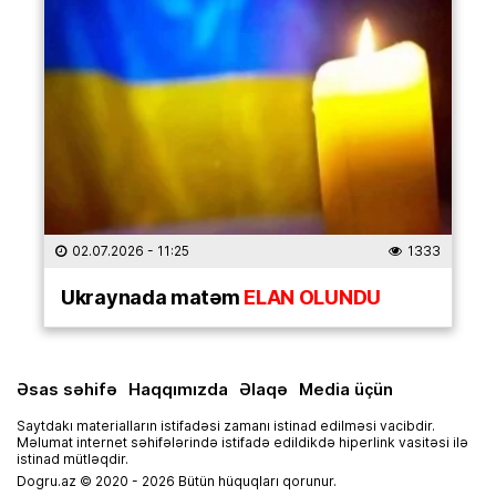
02.07.2026
- 11:25
1333
Ukraynada matəm
ELAN OLUNDU
Əsas səhifə
Haqqımızda
Əlaqə
Media üçün
Saytdakı materialların istifadəsi zamanı istinad edilməsi vacibdir.
Məlumat internet səhifələrində istifadə edildikdə hiperlink vasitəsi ilə
istinad mütləqdir.
Dogru.az © 2020 - 2026 Bütün hüquqları qorunur.