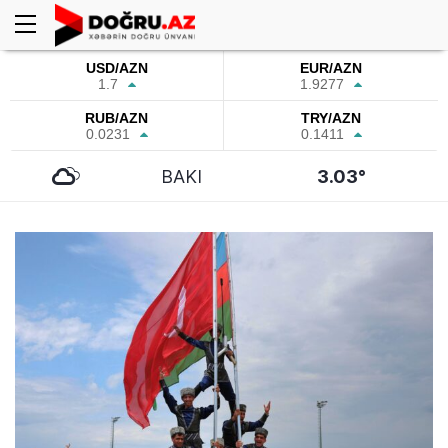
USD/AZN
EUR/AZN
1.7
1.9277
RUB/AZN
TRY/AZN
0.0231
0.1411
BAKI
3.03°