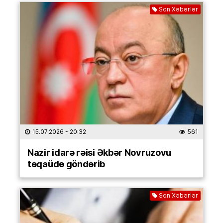
Son Xəbərlər
15.07.2026
- 20:32
561
Nazir idarə rəisi Əkbər Novruzovu
təqaüdə göndərib
Son Xəbərlər