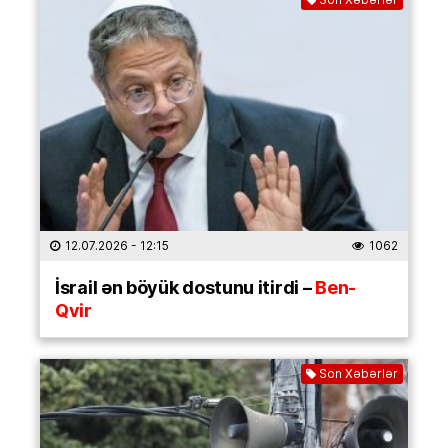
12.07.2026
- 12:15
1062
İsrail ən böyük dostunu itirdi –
Ben-
Qvir
Son Xəbərlər