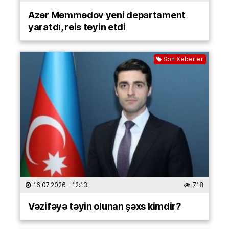
Azər Məmmədov yeni departament
yaratdı, rəis təyin etdi
Son Xəbərlər
16.07.2026
- 12:13
718
Vəzifəyə təyin olunan şəxs kimdir?