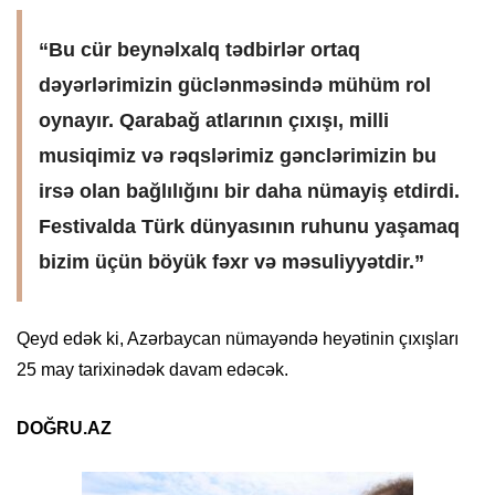
“Bu cür beynəlxalq tədbirlər ortaq
dəyərlərimizin güclənməsində mühüm rol
oynayır. Qarabağ atlarının çıxışı, milli
musiqimiz və rəqslərimiz gənclərimizin bu
irsə olan bağlılığını bir daha nümayiş etdirdi.
Festivalda Türk dünyasının ruhunu yaşamaq
bizim üçün böyük fəxr və məsuliyyətdir.”
Qeyd edək ki, Azərbaycan nümayəndə heyətinin çıxışları
25 may tarixinədək davam edəcək.
DOĞRU.AZ