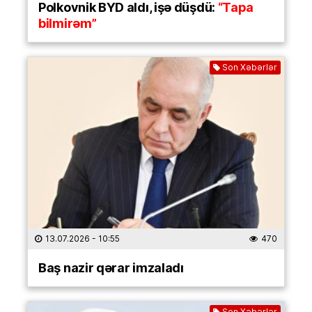
Polkovnik BYD aldı, işə düşdü:
“Tapa
bilmirəm”
Son Xəbərlər
13.07.2026
- 10:55
470
Baş nazir qərar imzaladı
Son Xəbərlər