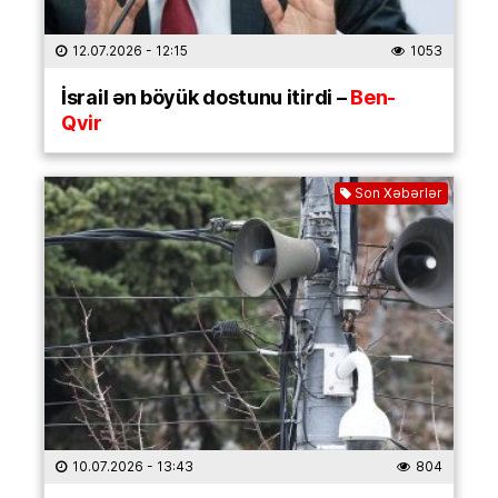
12.07.2026
- 12:15
1053
İsrail ən böyük dostunu itirdi –
Ben-
Qvir
Son Xəbərlər
10.07.2026
- 13:43
804