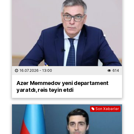
16.07.2026
- 13:00
614
Azər Məmmədov yeni departament
yaratdı, rəis təyin etdi
Son Xəbərlər