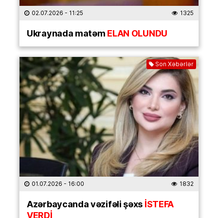
02.07.2026
- 11:25
1325
Ukraynada matəm
ELAN OLUNDU
Son Xəbərlər
01.07.2026
- 16:00
1832
Azərbaycanda vəzifəli şəxs
İSTEFA
VERDİ