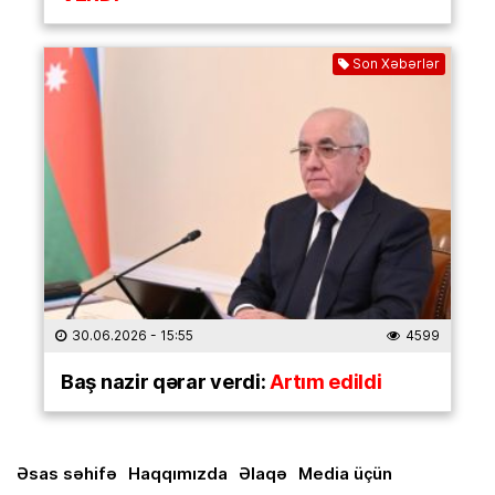
Son Xəbərlər
30.06.2026
- 15:55
4599
Baş nazir qərar verdi:
Artım edildi
Əsas səhifə
Haqqımızda
Əlaqə
Media üçün