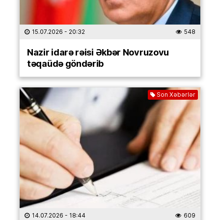
15.07.2026
- 20:32
548
Nazir idarə rəisi Əkbər Novruzovu
təqaüdə göndərib
Son Xəbərlər
14.07.2026
- 18:44
609