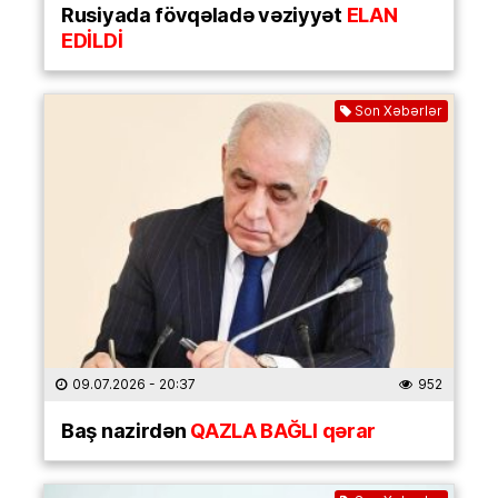
Rusiyada fövqəladə vəziyyət
ELAN
EDİLDİ
Son Xəbərlər
09.07.2026
- 20:37
952
Baş nazirdən
QAZLA BAĞLI qərar