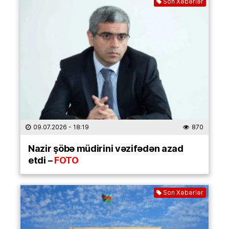
Son Xəbərlər
09.07.2026
- 18:19
870
Nazir şöbə müdirini vəzifədən azad
etdi –
FOTO
Son Xəbərlər