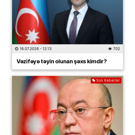
16.07.2026
- 12:13
702
Vəzifəyə təyin olunan şəxs kimdir?
Son Xəbərlər