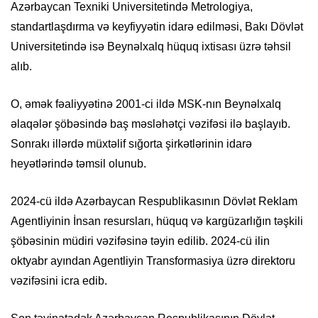
Azərbaycan Texniki Universitetində Metrologiya,
standartlaşdırma və keyfiyyətin idarə edilməsi, Bakı Dövlət
Universitetində isə Beynəlxalq hüquq ixtisası üzrə təhsil
alıb.
O, əmək fəaliyyətinə 2001-ci ildə MSK-nın Beynəlxalq
əlaqələr şöbəsində baş məsləhətçi vəzifəsi ilə başlayıb.
Sonrakı illərdə müxtəlif sığorta şirkətlərinin idarə
heyətlərində təmsil olunub.
2024-cü ildə Azərbaycan Respublikasının Dövlət Reklam
Agentliyinin İnsan resursları, hüquq və kargüzarlığın təşkili
şöbəsinin müdiri vəzifəsinə təyin edilib. 2024-cü ilin
oktyabr ayından Agentliyin Transformasiya üzrə direktoru
vəzifəsini icra edib.