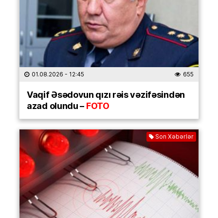
01.08.2026
- 12:45
655
Vaqif Əsədovun qızı rəis vəzifəsindən
azad olundu –
FOTO
Son Xəbərlər