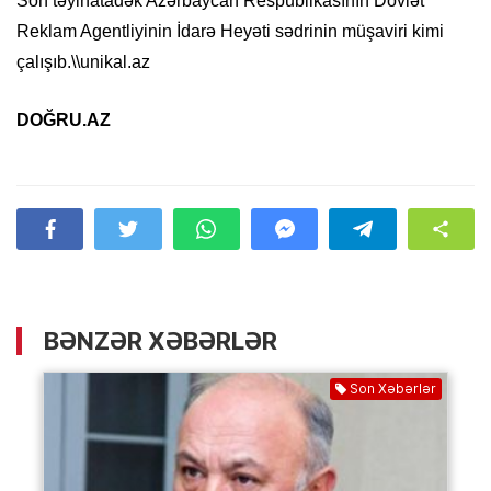
Son təyinatadək Azərbaycan Respublikasının Dövlət
Reklam Agentliyinin İdarə Heyəti sədrinin müşaviri kimi
çalışıb.\\unikal.az
DOĞRU.AZ
BƏNZƏR XƏBƏRLƏR
Son Xəbərlər