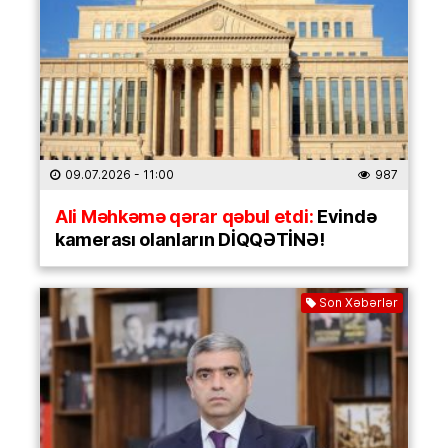
09.07.2026
- 11:00
987
Ali Məhkəmə qərar qəbul etdi:
Evində
kamerası olanların DİQQƏTİNƏ!
Son Xəbərlər