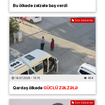
Bu ölkədə zəlzələ baş verdi
Son Xəbərlər
18.07.2026
- 10:15
454
Qardaş ölkədə
GÜCLÜ ZƏLZƏLƏ
Son Xəbərlər