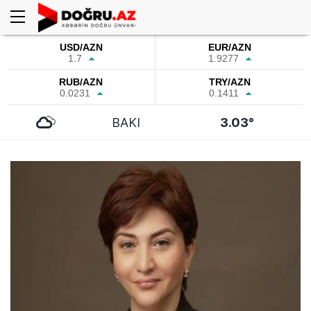
USD/AZN
EUR/AZN
1.7
1.9277
RUB/AZN
TRY/AZN
0.0231
0.1411
BAKI
3.03°