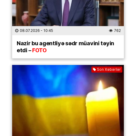
08.07.2026
- 10:45
762
Nazir bu agentliyə sədr müavini təyin
etdi –
FOTO
Son Xəbərlər