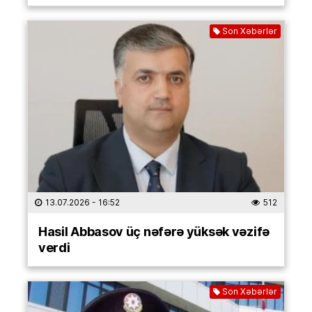
Son Xəbərlər
13.07.2026
- 16:52
512
Hasil Abbasov üç nəfərə yüksək vəzifə
verdi
Son Xəbərlər