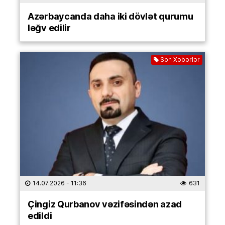
Azərbaycanda daha iki dövlət qurumu
ləğv edilir
Son Xəbərlər
14.07.2026
- 11:36
631
Çingiz Qurbanov vəzifəsindən azad
edildi