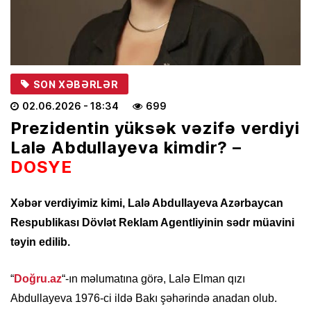
SON XƏBƏRLƏR
02.06.2026
- 18:34
699
Prezidentin yüksək vəzifə verdiyi
Lalə Abdullayeva kimdir? –
DOSYE
Xəbər verdiyimiz kimi, Lalə Abdullayeva Azərbaycan
Respublikası Dövlət Reklam Agentliyinin sədr müavini
təyin edilib.
“
Doğru.az
“-ın məlumatına görə, Lalə Elman qızı
Abdullayeva 1976-ci ildə Bakı şəhərində anadan olub.