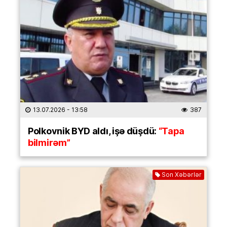
13.07.2026
- 13:58
387
Polkovnik BYD aldı, işə düşdü:
“Tapa
bilmirəm”
Son Xəbərlər