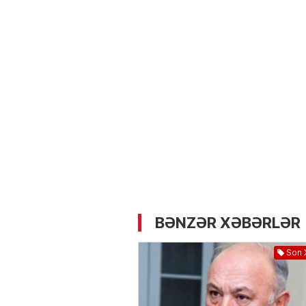
05.05.2026
- 12:14
724
Üz dərisinə necə qulluq e
lazımdır? –
Kosmetoloq S
Məmmədli ilə MÜSAHİBƏ
BƏNZƏR XƏBƏRLƏR
Son 