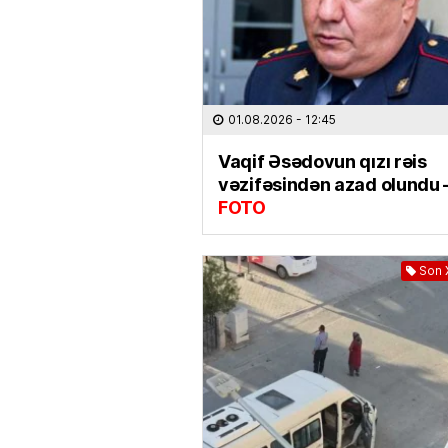
01.08.2026
- 12:45
Vaqif Əsədovun qızı rəis
vəzifəsindən azad olundu 
FOTO
Son 