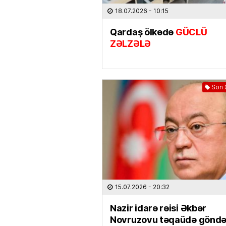
18.07.2026
- 10:15
Qardaş ölkədə
GÜCLÜ
ZƏLZƏLƏ
Son 
15.07.2026
- 20:32
Nazir idarə rəisi Əkbər
Novruzovu təqaüdə göndə