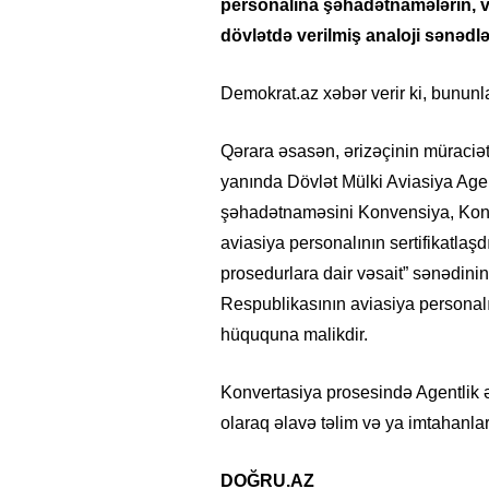
personalına şəhadətnamələrin, vəs
dövlətdə verilmiş analoji sənədlə
Demokrat.az xəbər verir ki, bununl
Qərara əsasən, ərizəçinin müraciət
yanında Dövlət Mülki Aviasiya Agent
şəhadətnaməsini Konvensiya, Konv
aviasiya personalının sertifikatlaş
prosedurlara dair vəsait” sənədini
Respublikasının aviasiya persona
hüququna malikdir.
Konvertasiya prosesində Agentli
olaraq əlavə təlim və ya imtahanl
DOĞRU.AZ