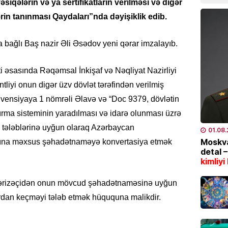
iqələrin və ya sertifikatların verilməsi və digər
bazarl
rin tanınması Qaydaları”nda dəyişiklik edib.
yüksəl
04.08
a bağlı Baş nazir Əli Əsədov yeni qərar imzalayıb.
EKOLOG
i əsasında Rəqəmsal İnkişaf və Nəqliyat Nazirliyi
Bu tar
İstilər 
liyi onun digər üzv dövlət tərəfindən verilmiş
04.08
ensiyaya 1 nömrəli Əlavə və “Doc 9379, dövlətin
dırma sisteminin yaradılması və idarə olunması üzrə
İQTISAD
n tələblərinə uyğun olaraq Azərbaycan
01.08
Pensiy
Moskva
lına məxsus şəhadətnaməyə konvertasiya etmək
detal 
04.08
kimliyi
TÜRK DÜ
k ərizəçidən onun mövcud şəhadətnaməsinə uyğun
CASCFE
daha bi
ardan keçməyi tələb etmək hüququna malikdir.
04.08