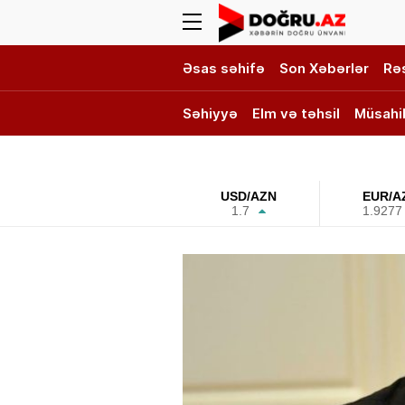
Əsas səhifə
Son Xəbərlər
Rə
Səhiyyə
Elm və təhsil
Müsahi
DOĞRU TV
USD/AZN
EUR/A
1.7
1.9277