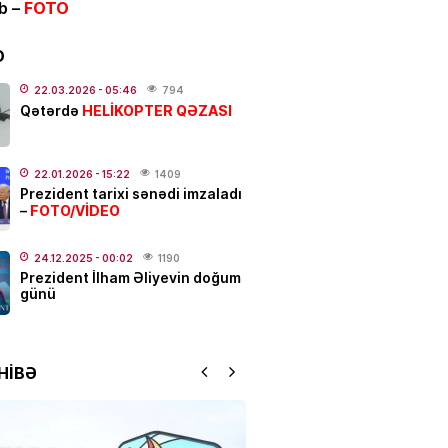
ib –
FOTO
ƏT
alı:
2 avqust, 2026-cı il
D
.2026
- 00:12
1060
22.03.2026
- 05:46
794
HELİKOPTER QƏZASI
Qətərdə
dakı qanlı partlayışda yeni
–
Ad günü keçirilən generalın
22.01.2026
- 15:22
1409
Prezident tarixi sənədi imzaladı
 bəlli oldu
FOTO/VİDEO
–
.2026
- 23:48
2425
24.12.2025
- 00:02
1190
ƏT
Prezident İlham Əliyevin doğum
günü
ycanda sabiq nazir vəfat
FOTO
.2026
- 21:20
931
HİBƏ
qətl törədildi