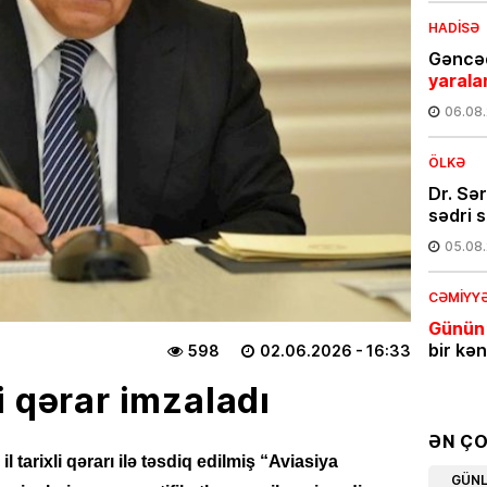
HADISƏ
Gəncəd
yarala
06.08
ÖLKƏ
Dr. Sə
sədri s
05.08
CƏMIYY
Günün
bir kə
598
02.06.2026
- 16:33
05.08
i qərar imzaladı
İQTISAD
ƏN Ç
Azərba
il tarixli qərarı ilə təsdiq edilmiş “Aviasiya
GÜN
məhsul