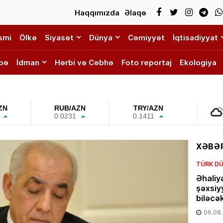
Haqqımızda
Əlaqə
smi
Ölkə
Siyasət
Dünya
Cəmiyyət
İqtisadiyyat
bə
İdman
Hərbi və Cəbhə
Foto reportaj
Ekologiya
ZN
RUB/AZN
TRY/AZN
0.0231
0.1411
XƏBƏR
TÜRK DÜ
Əhaliy
şəxsiy
biləcə
06.08