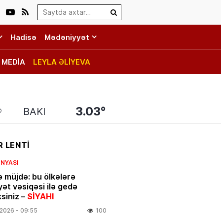
Search…
Hadisə
Mədəniyyət
MEDİA
LEYLA ƏLİYEVA
3.03°
BAKI
 LENTİ
NYASI
ə müjdə: bu ölkələrə
yət vəsiqəsi ilə gedə
ksiniz –
SİYAHI
.2026
- 09:55
100