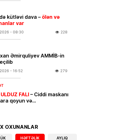
ə kütləvi dava –
ölən və
nanlar var
.2026
- 08:30
228
rxan Əmirquliyev AMMİB-in
eçilib
.2026
- 16:52
279
ƏT
 ULDUZ FALI
– Ciddi maskanı
nara qoyun və…
.2026
- 00:05
453
IYYAT
OX OXUNANLAR
ycan mənşəli qeyri-neft-qaz
LÜK
HƏFTƏLIK
AYLIQ
larının beynəlxalq