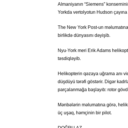
Almaniyanın “Siemens” konserninin 
Yorkda vertolyotun Hudson çayına 
The New York Post-un məlumatına gö
birlikdə dünyasını dəyişib.
Nyu-York meri Erik Adams helikopte
təsdiqləyib.
Helikopterin qəzaya uğrama anı vi
düşdüyü tərəfi göstərir. Digər kadr
parçalanmağa başlayıb: rotor gövd
Mənbələrin məlumatına görə, heliko
üç uşaq, həmçinin bir pilot.
DOĞRU.AZ