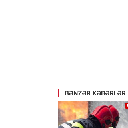
05.05.2026
- 12:14
735
Üz dərisinə necə qulluq e
lazımdır? –
Kosmetoloq S
Məmmədli ilə MÜSAHİBƏ
BƏNZƏR XƏBƏRLƏR