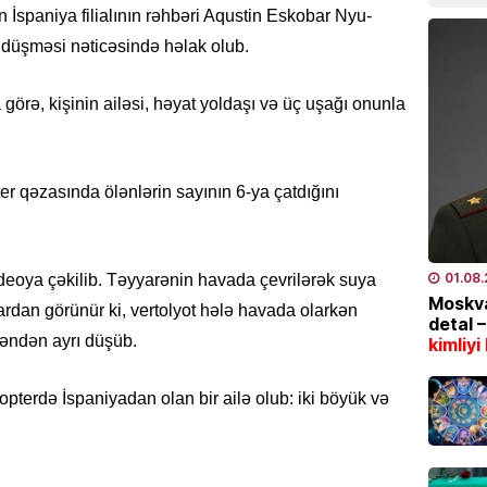
İspaniya filialının rəhbəri Aqustin Eskobar Nyu-
SON XƏ
düşməsi nəticəsində həlak olub.
Ukray
yarala
rə, kişinin ailəsi, həyat yoldaşı və üç uşağı onunla
VƏFAT
07.08
r qəzasında ölənlərin sayının 6-ya çatdığını
SƏHIYYƏ
Yeni K
işdən ç
07.08
01.08
deoya çəkilib. Təyyarənin havada çevrilərək suya
Moskva
lardan görünür ki, vertolyot hələ havada olarkən
detal 
CƏMIYY
əndən ayrı düşüb.
kimliyi
Marşru
BƏLLİD
pterdə İspaniyadan olan bir ailə olub: iki böyük və
07.08
EKOLOG