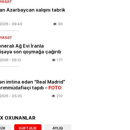
SIYASƏT
an Azərbaycan xalqını təbrik
.2026
- 09:40
90
SIYASƏT
neralı Ağ Evi İranla
şəyə son qoymağa çağırıb
.2026
- 06:12
171
ən imtina edən “Real Madrid”
arımmüdafiəçi tapıb –
FOTO
.2026
- 05:35
210
ƏT
alı:
OX OXUNANLAR
8 avqust, 2026-cı il
.2026
- 00:08
499
LÜK
HƏFTƏLIK
AYLIQ