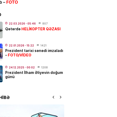
ib –
FOTO
BƏRLƏR
 Nağdəliyevin oğlu səfir təyin
D
22.03.2026
- 05:46
807
.2026
- 14:02
300
HELİKOPTER QƏZASI
Qətərdə
nt yeni səfirlər təyin etdi
22.01.2026
- 15:22
1421
Prezident tarixi sənədi imzaladı
.2026
- 13:33
276
FOTO/VİDEO
–
24.12.2025
- 00:02
1208
Prezident İlham Əliyevin doğum
və Yayım Şurası yaradıldı
günü
.2026
- 13:00
172
ƏT
HİBƏ
anslı bürcləri
– Pul başından
q
.2026
- 12:33
357