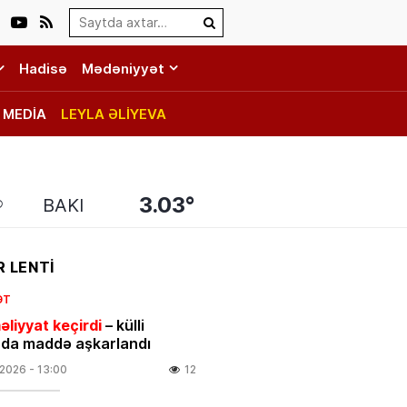
Search…
Hadisə
Mədəniyyət
MEDİA
LEYLA ƏLİYEVA
3.03°
BAKI
 LENTİ
ƏT
əliyyat keçirdi
– külli
da maddə aşkarlandı
.2026
- 13:00
12