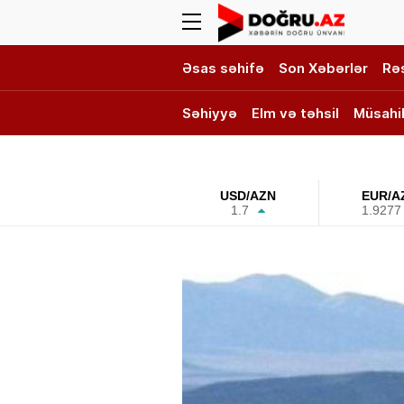
Əsas səhifə
Son Xəbərlər
Rə
Səhiyyə
Elm və təhsil
Müsahi
DOĞRU TV
USD/AZN
EUR/A
1.7
1.9277