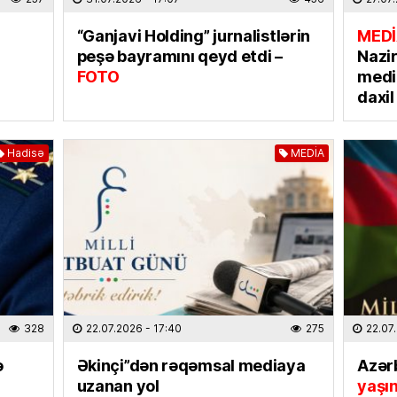
“Ganjavi Holding” jurnalistlərin
MEDİ
KINO TE
peşə bayramını qeyd etdi –
Nazi
“
Sonun
FOTO
media
mövsüm
daxi
07.08
ÖLKƏ
Hadisə
MEDİA
Bu Bak
07.08
EKOLOG
Avqust
insanla
07.08
328
22.07.2026
- 17:40
275
22.07
MAQAZI
ə
Əkinçi”dən rəqəmsal mediaya
Azər
Ceki Ç
uzanan yol
yaşı
dinlədi