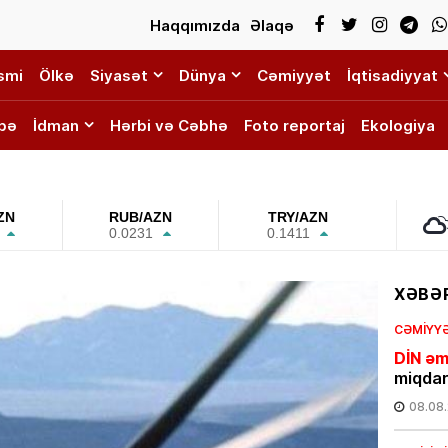
Haqqımızda
Əlaqə
smi
Ölkə
Siyasət
Dünya
Cəmiyyət
İqtisadiyyat
bə
İdman
Hərbi və Cəbhə
Foto reportaj
Ekologiya
ZN
RUB/AZN
TRY/AZN
0.0231
0.1411
XƏBƏR
CƏMIYY
DİN əm
miqdar
08.08