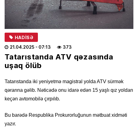
HADISƏ
21.04.2025
- 07:13
373
Tatarıstanda ATV qəzasında
uşaq ölüb
Tatarıstanda iki yeniyetmə magistral yolda ATV sürmək
qərarına gəlib. Nəticədə onu idarə edən 15 yaşlı qız yoldan
keçən avtomobilə çırpılıb.
Bu barədə Respublika Prokurorluğunun mətbuat xidməti
yazır.