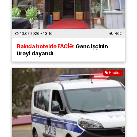
13.07.2026
- 13:16
462
Bakıda hoteldə FACİƏ:
Gənc işçinin
ürəyi dayandı
Hadisə