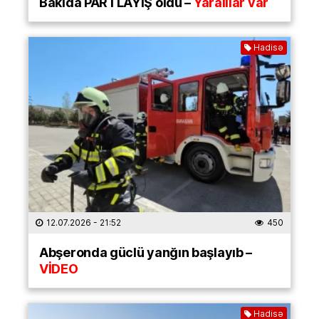
Bakıda PARTLAYIŞ oldu –
Yaralılar var
Hadisə
12.07.2026
- 21:52
450
Abşeronda güclü yanğın başlayıb –
VİDEO
Hadisə