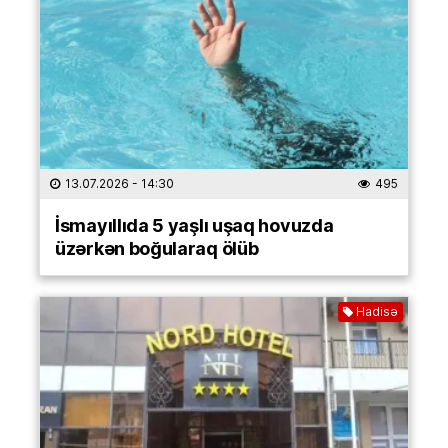
13.07.2026
- 14:30
495
İsmayıllıda 5 yaşlı uşaq hovuzda
üzərkən boğularaq ölüb
Hadisə