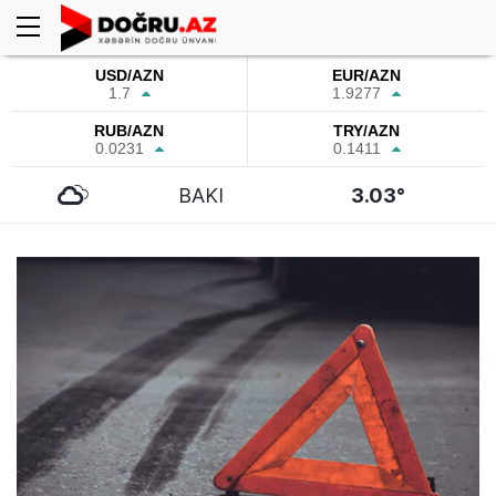
USD/AZN
EUR/AZN
1.7
1.9277
RUB/AZN
TRY/AZN
0.0231
0.1411
BAKI
3.03°