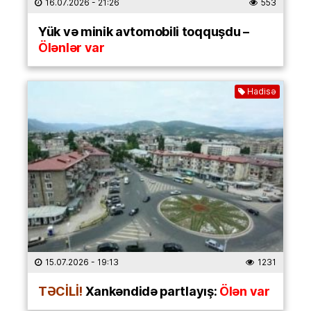
16.07.2026
- 21:26
553
Yük və minik avtomobili toqquşdu –
Ölənlər var
Hadisə
15.07.2026
- 19:13
1231
TƏCİLİ!
Xankəndidə partlayış:
Ölən var