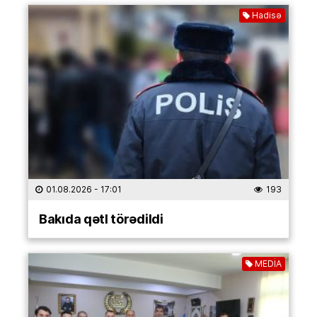
Hadisə
01.08.2026
- 17:01
193
Bakıda qətl törədildi
MEDİA