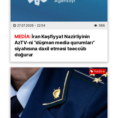
27.07.2026
- 22:54
366
MEDİA:
İran Kəşfiyyat Nazirliyinin
AzTV-ni “düşmən media qurumları”
siyahısına daxil etməsi təəccüb
doğurur
Hadisə