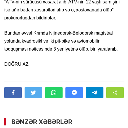
“ATV-nin sürücüsü xəsarət alıb, ATV-nin 12 yaşlı sərnişini
isə ağır bədən xəsarətləri alıb və o, xəstəxanada ölüb”, –
prokurorluqdan bildiriblər.
Bundan əvvəl Krımda Nijneqorsk-Beloqorsk magistral
yolunda kvadrosikl və iki pit-bike və avtomobilin
toqquşması nəticəsində 3 yeniyetmə ölüb, biri yaralanıb.
DOĞRU.AZ
BƏNZƏR XƏBƏRLƏR