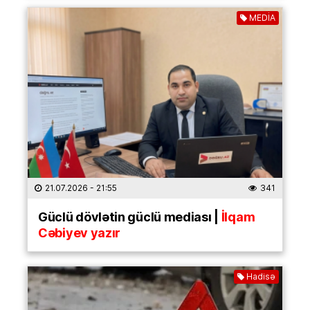
MEDİA
21.07.2026
- 21:55
341
Güclü dövlətin güclü mediası |
İlqam
Cəbiyev yazır
Hadisə