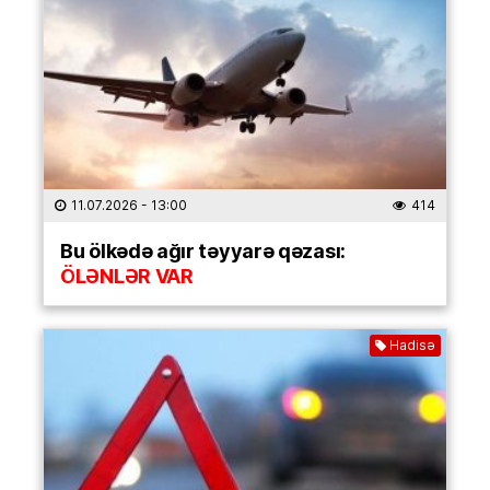
11.07.2026
- 13:00
414
Bu ölkədə ağır təyyarə qəzası:
ÖLƏNLƏR VAR
Hadisə