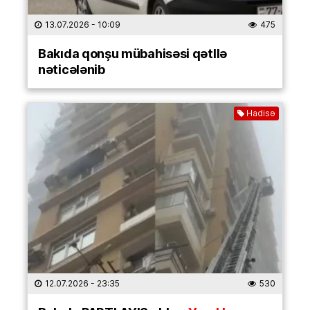
13.07.2026
- 10:09
475
Bakıda qonşu mübahisəsi qətllə
nəticələnib
Hadisə
12.07.2026
- 23:35
530