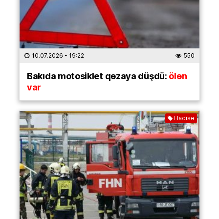
10.07.2026
- 19:22
550
Bakıda motosiklet qəzaya düşdü:
ölən
var
Hadisə