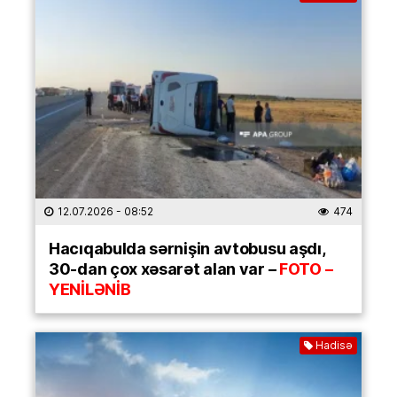
12.07.2026
- 08:52
474
Hacıqabulda sərnişin avtobusu aşdı,
30-dan çox xəsarət alan var –
FOTO –
YENİLƏNİB
Hadisə