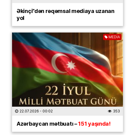
Əkinçi”dən rəqəmsal mediaya uzanan
yol
MEDİA
22.07.2026
- 00:02
353
Azərbaycan mətbuatı –
151 yaşında!