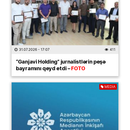
31.07.2026
- 17:07
411
“Ganjavi Holding” jurnalistlərin peşə
bayramını qeyd etdi –
FOTO
MEDİA