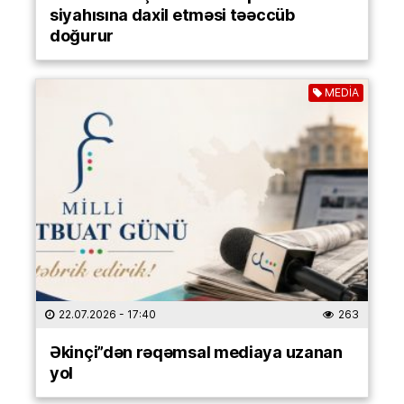
siyahısına daxil etməsi təəccüb
doğurur
MEDİA
22.07.2026
- 17:40
263
Əkinçi”dən rəqəmsal mediaya uzanan
yol