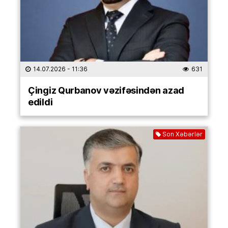
14.07.2026
- 11:36
631
Çingiz Qurbanov vəzifəsindən azad
edildi
Son Xəbərlər