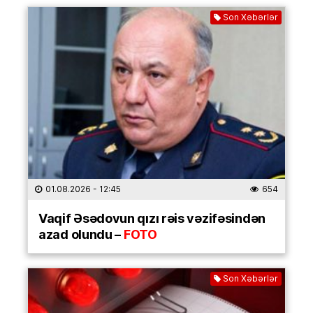
Son Xəbərlər
01.08.2026
- 12:45
654
Vaqif Əsədovun qızı rəis vəzifəsindən
azad olundu –
FOTO
Son Xəbərlər