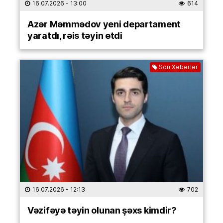
16.07.2026
- 13:00
614
Azər Məmmədov yeni departament
yaratdı, rəis təyin etdi
Son Xəbərlər
16.07.2026
- 12:13
702
Vəzifəyə təyin olunan şəxs kimdir?