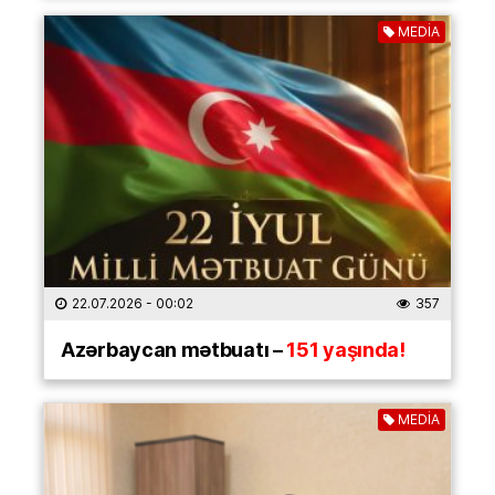
MEDİA
22.07.2026
- 00:02
357
Azərbaycan mətbuatı –
151 yaşında!
MEDİA