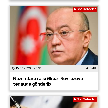
Son Xəbərlər
15.07.2026
- 20:32
548
Nazir idarə rəisi Əkbər Novruzovu
təqaüdə göndərib
Son Xəbərlər