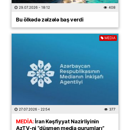
29.07.2026
- 18:12
408
Bu ölkədə zəlzələ baş verdi
MEDİA
27.07.2026
- 22:54
377
MEDİA:
İran Kəşfiyyat Nazirliyinin
AzTV-ni “düşmən media qurumları”