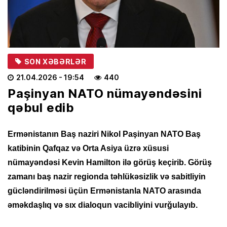
SON XƏBƏRLƏR
21.04.2026
- 19:54
440
Paşinyan NATO nümayəndəsini
qəbul edib
Ermənistanın Baş naziri Nikol Paşinyan NATO Baş
katibinin Qafqaz və Orta Asiya üzrə xüsusi
nümayəndəsi Kevin Hamilton ilə görüş keçirib. Görüş
zamanı baş nazir regionda təhlükəsizlik və sabitliyin
gücləndirilməsi üçün Ermənistanla NATO arasında
əməkdaşlıq və sıx dialoqun vacibliyini vurğulayıb.