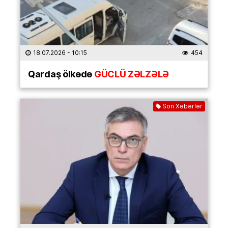
18.07.2026
- 10:15
454
Qardaş ölkədə
GÜCLÜ ZƏLZƏLƏ
Son Xəbərlər