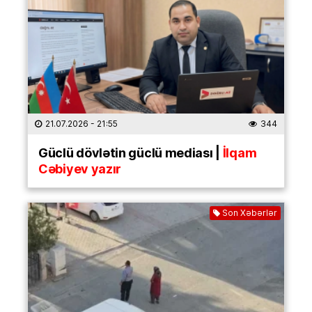
21.07.2026
- 21:55
344
Güclü dövlətin güclü mediası |
İlqam
Cəbiyev yazır
Son Xəbərlər