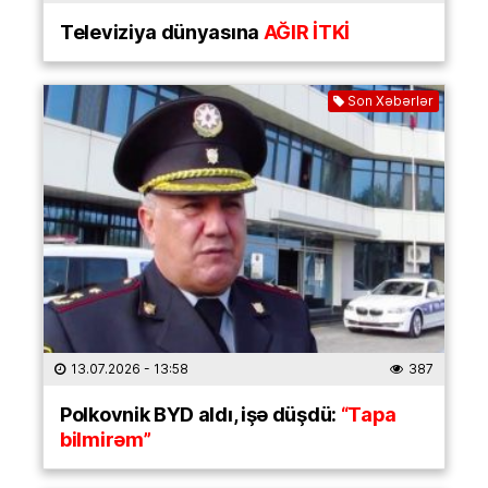
Televiziya dünyasına
AĞIR İTKİ
Son Xəbərlər
13.07.2026
- 13:58
387
Polkovnik BYD aldı, işə düşdü:
“Tapa
bilmirəm”