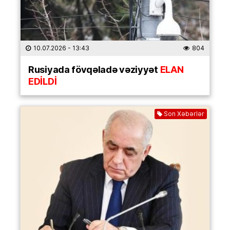
10.07.2026
- 13:43
804
Rusiyada fövqəladə vəziyyət
ELAN
EDİLDİ
Son Xəbərlər