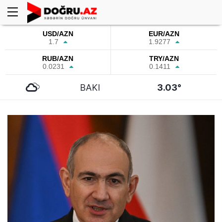
USD/AZN
EUR/AZN
1.7
1.9277
RUB/AZN
TRY/AZN
0.0231
0.1411
BAKI
3.03°