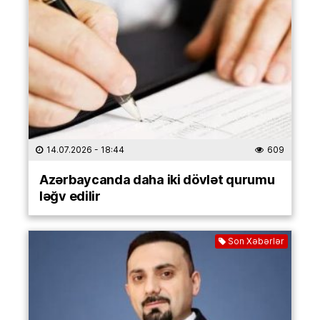
14.07.2026
- 18:44
609
Azərbaycanda daha iki dövlət qurumu
ləğv edilir
Son Xəbərlər