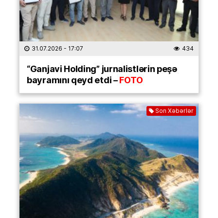
31.07.2026
- 17:07
434
“Ganjavi Holding” jurnalistlərin peşə
bayramını qeyd etdi –
FOTO
Son Xəbərlər