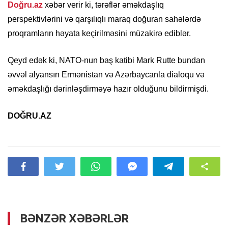
Doğru.az
xəbər verir ki, tərəflər əməkdaşlıq
perspektivlərini və qarşılıqlı maraq doğuran sahələrdə
proqramların həyata keçirilməsini müzakirə ediblər.
Qeyd edək ki, NATO-nun baş katibi Mark Rutte bundan
əvvəl alyansın Ermənistan və Azərbaycanla dialoqu və
əməkdaşlığı dərinləşdirməyə hazır olduğunu bildirmişdi.
DOĞRU.AZ
BƏNZƏR XƏBƏRLƏR