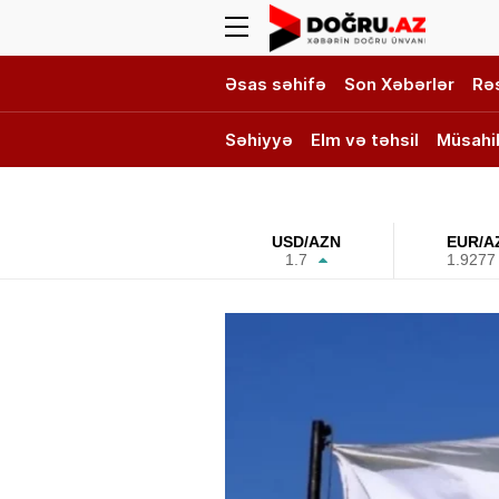
Əsas səhifə
Son Xəbərlər
Rə
Səhiyyə
Elm və təhsil
Müsahi
DOĞRU TV
USD/AZN
EUR/A
1.7
1.9277