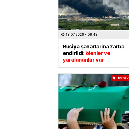
18.07.2026
- 09:48
Rusiya şəhərlərinə zərbə
endirildi:
ölənlər və
yaralananlar var
Hərbi 