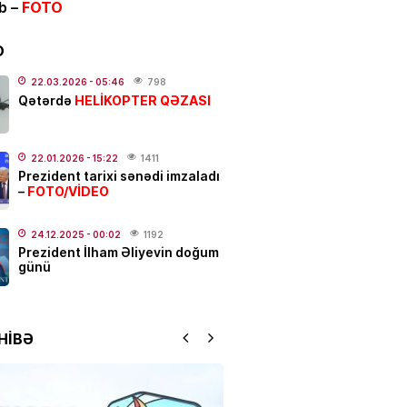
ib –
FOTO
.2026
- 09:55
112
D
ə kütləvi dava –
ölən və
22.03.2026
- 05:46
798
HELİKOPTER QƏZASI
Qətərdə
nanlar var
.2026
- 08:30
343
22.01.2026
- 15:22
1411
Prezident tarixi sənədi imzaladı
FOTO/VİDEO
–
rxan Əmirquliyev AMMİB-in
eçilib
24.12.2025
- 00:02
1192
.2026
- 16:52
372
Prezident İlham Əliyevin doğum
günü
ƏT
 ULDUZ FALI
– Ciddi maskanı
nara qoyun və…
HİBƏ
.2026
- 00:05
544
IYYAT