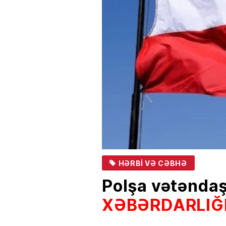
HƏRBI VƏ CƏBHƏ
Polşa vətənda
XƏBƏRDARLIĞI