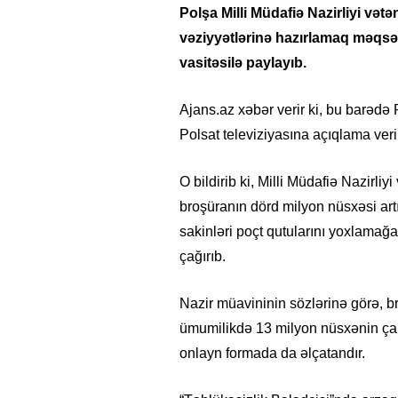
Polşa Milli Müdafiə Nazirliyi v
vəziyyətlərinə hazırlamaq məqsəd
vasitəsilə paylayıb.
Ajans.az xəbər verir ki, bu barədə
Polsat televiziyasına açıqlama veri
O bildirib ki, Milli Müdafiə Nazirliy
broşüranın dörd milyon nüsxəsi artı
sakinləri poçt qutularını yoxlamağ
çağırıb.
Nazir müavininin sözlərinə görə, br
ümumilikdə 13 milyon nüsxənin çap 
onlayn formada da əlçatandır.