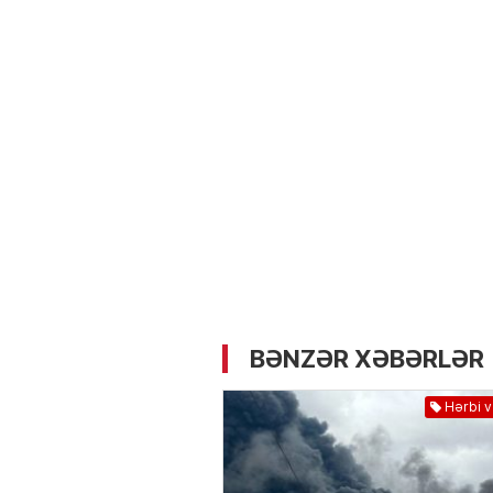
05.05.2026
- 12:14
728
Üz dərisinə necə qulluq e
lazımdır? –
Kosmetoloq S
Məmmədli ilə MÜSAHİBƏ
BƏNZƏR XƏBƏRLƏR
Hərbi 