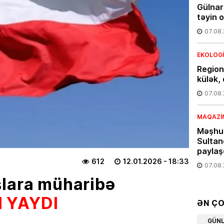
Gülnar
təyin 
07.08
EKOLOG
Region
külək, 
07.08
MAQAZI
Məşhur
Sultan
paylaş
612
12.01.2026
- 18:33
07.08
şlara müharibə
ÖLKƏ
 YAYDI
Bakıda
ƏN Ç
avqust
GÜN
etibar