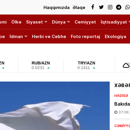
Haqqımızda
Əlaqə
smi
Ölkə
Siyasət
Dünya
Cəmiyyət
İqtisadiyyat
bə
İdman
Hərbi və Cəbhə
Foto reportaj
Ekologiya
ZN
RUB/AZN
TRY/AZN
0.0231
0.1411
XƏBƏR
HADISƏ
Bakıda
07.08
CƏMIYY