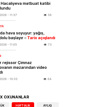
 Hacalıyeva mətbuat katibi
olundu
.2026
- 11:37
56
IYA
da hava soyuyur: yağış,
dolu başlayır –
Tarix açıqlandı
.2026
- 11:05
73
N
 rejissor Çimnaz
ovanın məzarından video
dı
.2026
- 10:33
64
 yaşayanların DİQQƏTİNƏ!
OX OXUNANLAR
7
 2026-cı il saat 00:00-dan
LÜK
HƏFTƏLIK
AYLIQ
ən…