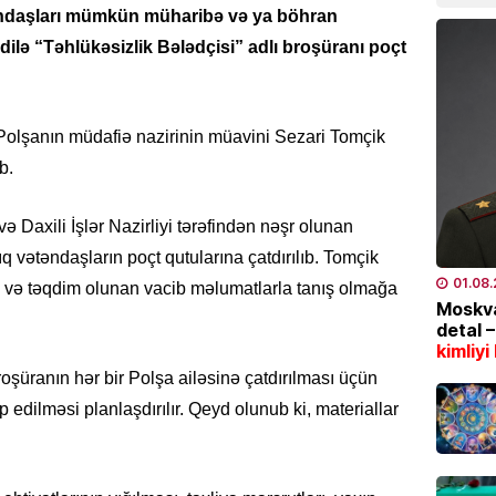
ətəndaşları mümkün müharibə və ya böhran
07.08
ilə “Təhlükəsizlik Bələdçisi” adlı broşüranı poçt
HADISƏ
Dənizd
Azərba
 Polşanın müdafiə nazirinin müavini Sezari Tomçik
07.08
b.
SƏHIYYƏ
i və Daxili İşlər Nazirliyi tərəfindən nəşr olunan
Hər 10
q vətəndaşların poçt qutularına çatdırılıb. Tomçik
istifad
01.08
a və təqdim olunan vacib məlumatlarla tanış olmağa
yarada
Moskva
detal 
07.08
kimliyi
oşüranın hər bir Polşa ailəsinə çatdırılması üçün
KINO TE
“
Sonun
edilməsi planlaşdırılır. Qeyd olunub ki, materiallar
mövsüm
07.08