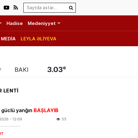
Search…
Hadisə
Mədəniyyət
MEDİA
LEYLA ƏLİYEVA
3.03°
BAKI
 LENTİ
 güclü yanğın
BAŞLAYIB
.2026
- 12:09
55
ƏT