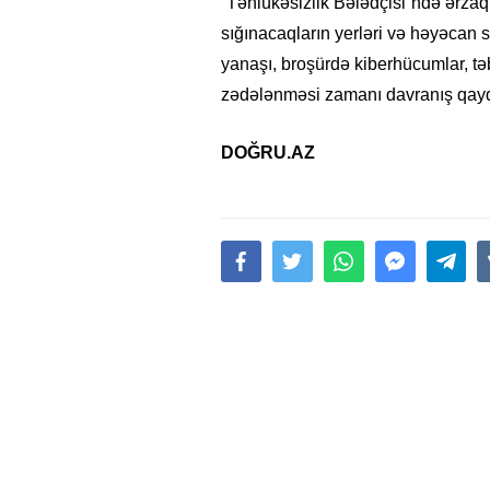
“Təhlükəsizlik Bələdçisi”ndə ərzaq e
sığınacaqların yerləri və həyəcan 
yanaşı, broşürdə kiberhücumlar, təbi
zədələnməsi zamanı davranış qaydal
DOĞRU.AZ
15.02.2026
- 18:49
1020
Leyla Əliyeva babasının 
gününü belə qeyd etdi –
F