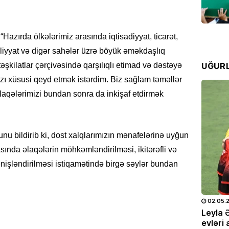
etibar
07.08
Hazırda ölkələrimiz arasında iqtisadiyyat, ticarət,
HADISƏ
qliyyat və digər sahələr üzrə böyük əməkdaşlıq
Dənizd
UĞUR
Azərba
şkilatlar çərçivəsində qarşılıqlı etimad və dəstəyə
ı xüsusi qeyd etmək istərdim. Biz sağlam təməllər
07.08
laqələrimizi bundan sonra da inkişaf etdirmək
SƏHIYYƏ
Hər 10
istifad
nu bildirib ki, dost xalqlarımızın mənafelərinə uyğun
yarada
ında əlaqələrin möhkəmləndirilməsi, ikitərəfli və
07.08
nişləndirilməsi istiqamətində birgə səylər bundan
KINO TE
“
Sonun
25.05.2026
- 10:28
714
02.05.
mövsüm
doğum
Leyla Əliyeva və Alyona Əliyeva
Leyla 
07.08
OTO
Müstəqillik Gününə həsr olunmuş
evləri 