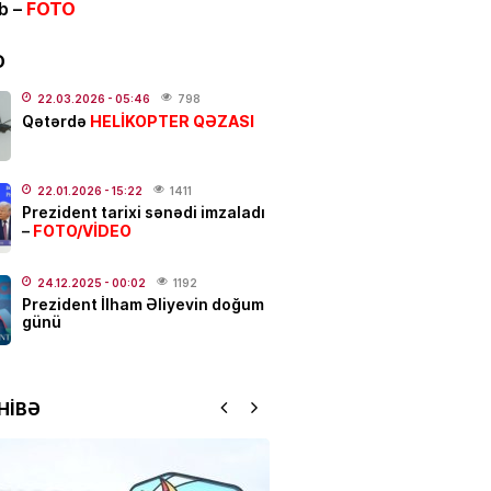
ib –
FOTO
ı kəndlərində qaz olmayacaq
D
.2026
- 07:43
129
22.03.2026
- 05:46
798
HELİKOPTER QƏZASI
Qətərdə
IYA
un 7-si üçün xəbərdarlıq:
Bu
r ehtiyatlı olsun
22.01.2026
- 15:22
1411
Prezident tarixi sənədi imzaladı
.2026
- 07:12
115
FOTO/VİDEO
–
N
24.12.2025
- 00:02
1192
Prezident İlham Əliyevin doğum
an Bakıda Tünzalə Ağayevanı
günü
 –
VİDEO
.2026
- 23:39
176
HİBƏ
NYASI
ə müjdə: bu ölkələrə
yət vəsiqəsi ilə gedə
ksiniz –
SİYAHI