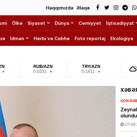
Haqqımızda
Əlaqə
smi
Ölkə
Siyasət
Dünya
Cəmiyyət
İqtisadiyyat
bə
İdman
Hərbi və Cəbhə
Foto reportaj
Ekologiya
ZN
RUB/AZN
TRY/AZN
0.0231
0.1411
XƏBƏR
SON XƏ
Zeynal
olundu
07.08