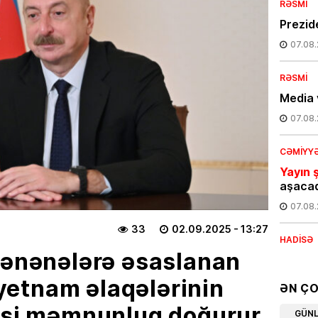
RƏSMI
Prezide
07.08
RƏSMI
Media 
07.08
CƏMIYY
Yayın ş
aşaca
07.08
33
02.09.2025
- 13:27
HADISƏ
 ənənələrə əsaslanan
Bakıda
etnam əlaqələrinin
07.08
ƏN Ç
əsi məmnunluq doğurur
CƏMIYY
GÜN