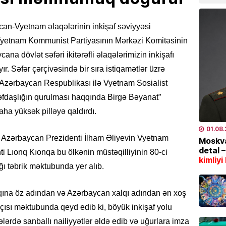
Gülnar
təyin 
an-Vyetnam əlaqələrinin inkişaf səviyyəsi
07.08
yetnam Kommunist Partiyasının Mərkəzi Komitəsinin
na dövlət səfəri ikitərəfli əlaqələrimizin inkişafı
EKOLOG
. Səfər çərçivəsində bir sıra istiqamətlər üzrə
Region
külək, 
“Azərbaycan Respublikası ilə Vyetnam Sosialist
rəfdaşlığın qurulması haqqında Birgə Bəyanat”
07.08
ha yüksək pilləyə qaldırdı.
MAQAZI
01.08
Məşhur
lər Azərbaycan Prezidenti İlham Əliyevin Vyetnam
Moskva
Sultan
detal 
ti Lıonq Kıonqa bu ölkənin müstəqilliyinin 80-ci
paylaş
kimliyi
ı təbrik məktubunda yer alıb.
07.08
qına öz adından və Azərbaycan xalqı adından ən xoş
ÖLKƏ
şçısı məktubunda qeyd edib ki, böyük inkişaf yolu
Bakıda
avqust
rdə sanballı nailiyyətlər əldə edib və uğurlara imza