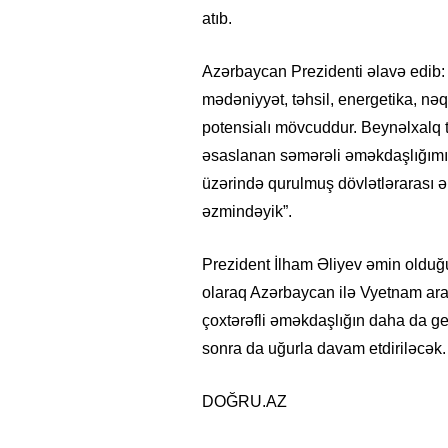
atıb.
Azərbaycan Prezidenti əlavə edib: “
mədəniyyət, təhsil, energetika, nə
potensialı mövcuddur. Beynəlxalq tə
əsaslanan səmərəli əməkdaşlığımız
üzərində qurulmuş dövlətlərarası ə
əzmindəyik”.
Prezident İlham Əliyev əmin olduğu
olaraq Azərbaycan ilə Vyetnam aras
çoxtərəfli əməkdaşlığın daha da ge
sonra da uğurla davam etdiriləcək.
15.02.2026
- 18:49
1020
DOĞRU.AZ
Leyla Əliyeva babasının 
gününü belə qeyd etdi –
F