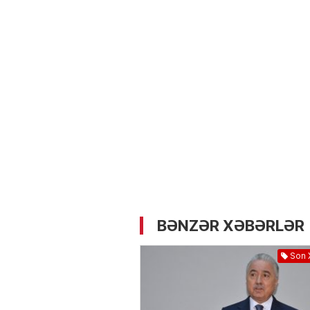
05.05.2026
- 12:14
728
Üz dərisinə necə qulluq e
lazımdır? –
Kosmetoloq S
Məmmədli ilə MÜSAHİBƏ
BƏNZƏR XƏBƏRLƏR
Son 