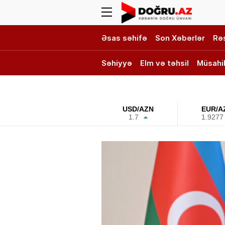
Əsas səhifə
Son Xəbərlər
Rə
Səhiyyə
Elm və təhsil
Müsahi
DOĞRU TV
USD/AZN
EUR/A
1.7
1.9277