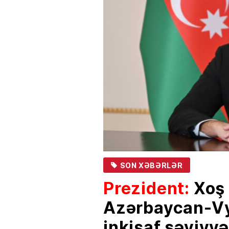
SON XƏBƏRLƏR
Prezident:
Xoş
Azərbaycan-Vy
inkişaf səviyy