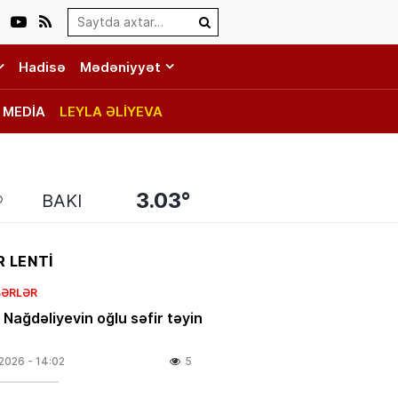
Search…
Hadisə
Mədəniyyət
MEDİA
LEYLA ƏLİYEVA
3.03°
BAKI
 LENTİ
BƏRLƏR
 Nağdəliyevin oğlu səfir təyin
.2026
- 14:02
5