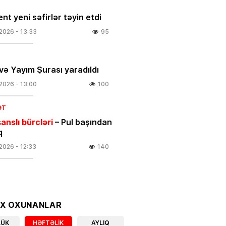
nt yeni səfirlər təyin etdi
.2026
- 13:33
95
və Yayım Şurası yaradıldı
.2026
- 13:00
100
ƏT
anslı bürcləri
– Pul başından
q
.2026
- 12:33
140
 güclü yanğın
BAŞLAYIB
.2026
- 12:09
109
OX OXUNANLAR
ƏT
LÜK
HƏFTƏLIK
AYLIQ