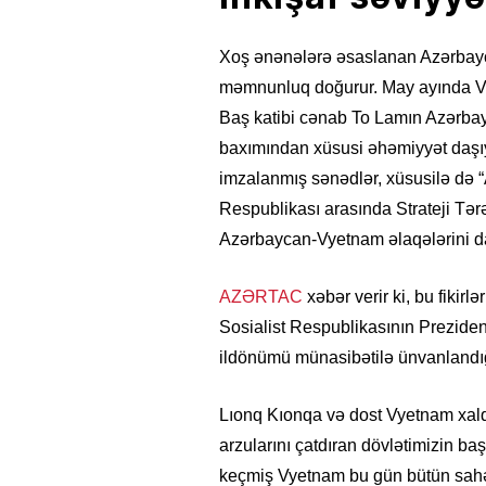
Xoş ənənələrə əsaslanan Azərbayc
məmnunluq doğurur. May ayında V
Baş katibi cənab To Lamın Azərbayca
baxımından xüsusi əhəmiyyət daşıyır
imzalanmış sənədlər, xüsusilə də 
Respublikası arasında Strateji Tə
Azərbaycan-Vyetnam əlaqələrini da
AZƏRTAC
xəbər verir ki, bu fikir
Sosialist Respublikasının Preziden
ildönümü münasibətilə ünvanlandığ
Lıonq Kıonqa və dost Vyetnam xal
arzularını çatdıran dövlətimizin ba
keçmiş Vyetnam bu gün bütün sahələ