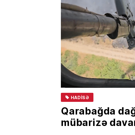
HADISƏ
Qarabağda dağl
mübarizə dava