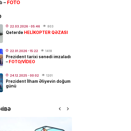
ib –
FOTO
və Yayım Şurası yaradıldı
D
.2026
- 13:00
157
22.03.2026
- 05:46
803
HELİKOPTER QƏZASI
ƏT
Qətərdə
anslı bürcləri
– Pul başından
q
22.01.2026
- 15:22
1418
.2026
- 12:33
325
Prezident tarixi sənədi imzaladı
FOTO/VİDEO
–
 güclü yanğın
BAŞLAYIB
24.12.2025
- 00:02
1201
Prezident İlham Əliyevin doğum
.2026
- 12:09
154
günü
ƏT
 Hacalıyeva mətbuat katibi
HİBƏ
olundu
.2026
- 11:37
240