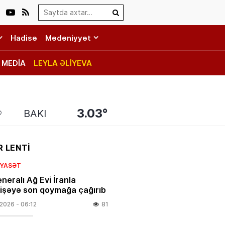
Search…
Hadisə
Mədəniyyət
MEDİA
LEYLA ƏLİYEVA
3.03°
BAKI
 LENTİ
SIYASƏT
neralı Ağ Evi İranla
şəyə son qoymağa çağırıb
.2026
- 06:12
81