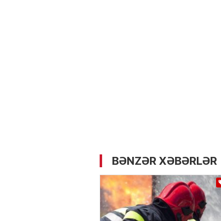
05.05.2026
- 12:14
734
Üz dərisinə necə qulluq e
lazımdır? –
Kosmetoloq S
Məmmədli ilə MÜSAHİBƏ
BƏNZƏR XƏBƏRLƏR