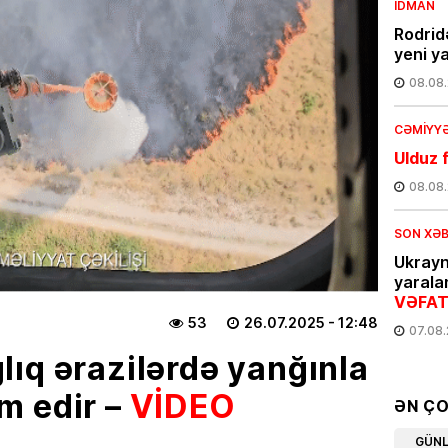
İDMAN
Rodrid
yeni y
08.08
CƏMIYY
Ulduz f
08.08
SON XƏ
Ukray
yarala
VƏFAT
53
26.07.2025
- 12:48
07.08
ıq ərazilərdə yanğınla
SƏHIYYƏ
m edir –
VİDEO
Yeni K
ƏN Ç
işdən ç
GÜN