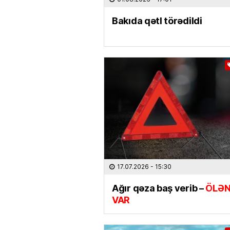
Bakıda qətl törədildi
17.07.2026
- 15:30
Ağır qəza baş verib –
ÖLƏN
VAR