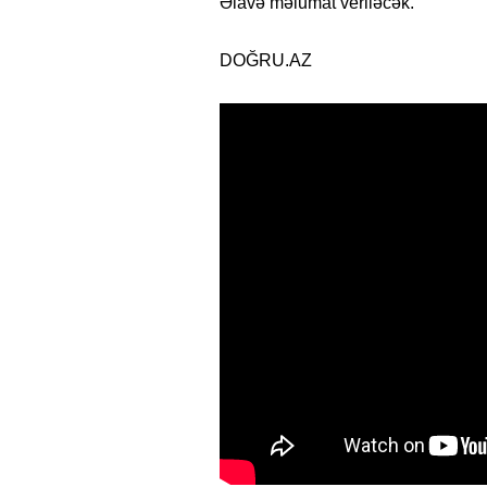
Əlavə məlumat veriləcək.
DOĞRU.AZ
15.02.2026
- 18:49
1027
Leyla Əliyeva babasının 
gününü belə qeyd etdi –
F