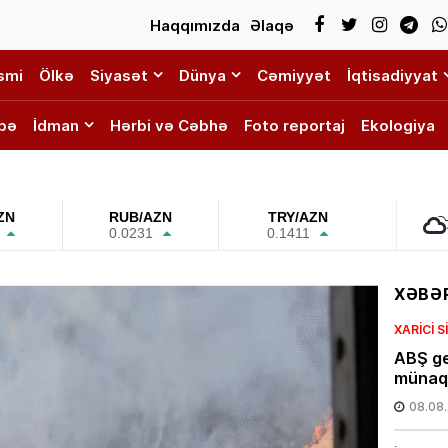
Haqqımızda
Əlaqə
smi
Ölkə
Siyasət
Dünya
Cəmiyyət
İqtisadiyyat
bə
İdman
Hərbi və Cəbhə
Foto reportaj
Ekologiya
ZN
RUB/AZN
TRY/AZN
0.0231
0.1411
XƏBƏR
XARICI 
ABŞ ge
münaqi
08.08