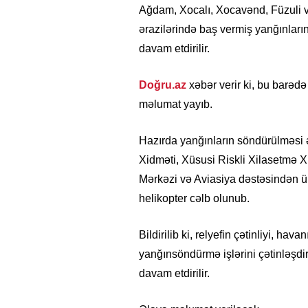
Ağdam, Xocalı, Xocavənd, Füzuli v
ərazilərində baş vermiş yanğınları
davam etdirilir.
Doğru.az
xəbər verir ki, bu barəd
məlumat yayıb.
Hazırda yanğınların söndürülməsi
Xidməti, Xüsusi Riskli Xilasetmə 
Mərkəzi və Aviasiya dəstəsindən üm
helikopter cəlb olunub.
Bildirilib ki, relyefin çətinliyi, ha
yanğınsöndürmə işlərini çətinləşdi
davam etdirilir.