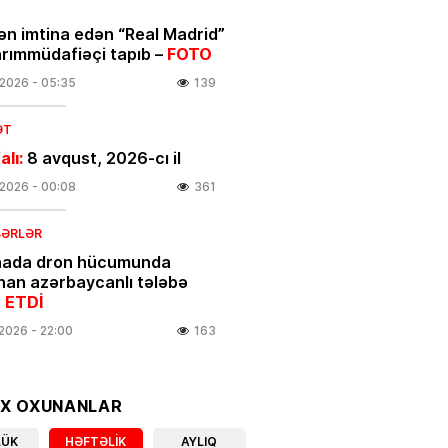
ən imtina edən “Real Madrid”
arımmüdafiəçi tapıb –
FOTO
.2026
- 05:35
139
ƏT
alı:
8 avqust, 2026-cı il
.2026
- 00:08
361
BƏRLƏR
nada dron hücumunda
nan azərbaycanlı tələbə
 ETDİ
.2026
- 22:00
163
linikanın direktor müavini
OX OXUNANLAR
ıxarıldı
LÜK
HƏFTƏLIK
AYLIQ