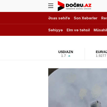
Əsas səhifə
Son Xəbərlər
Rə
Səhiyyə
Elm və təhsil
Müsahi
DOĞRU TV
USD/AZN
EUR/A
1.7
1.9277