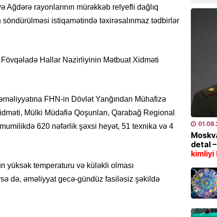
07.08
ə Ağdərə rayonlarının mürəkkəb relyefli dağlıq
n söndürülməsi istiqamətində təxirəsalınmaz tədbirlər
CƏMIYY
Marşru
BƏLLİD
ə Fövqəladə Hallar Nazirliyinin Mətbuat Xidməti
07.08
EKOLOG
Leysan
 əməliyyatına FHN-in Dövlət Yanğından Mühafizə
XƏBƏR
Xidməti, Mülki Müdafiə Qoşunları, Qarabağ Regional
07.08
01.08
umilikdə 620 nəfərlik şəxsi heyət, 51 texnika və 4
Moskva
detal 
İDMAN
kimliyi
“Fənər
vanın yüksək temperaturu və küləkli olması
07.08
rsə də, əməliyyat gecə-gündüz fasiləsiz şəkildə
SƏHIYYƏ
Bakıda