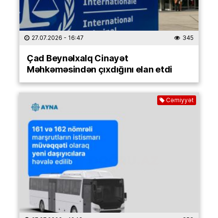
27.07.2026
- 16:47
345
Çad Beynəlxalq Cinayət
Məhkəməsindən çıxdığını elan etdi
Cəmiyyət