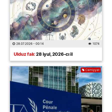
28.07.2026
- 00:14
1074
Ulduz falı:
28 iyul, 2026-cı il
Cəmiyyət