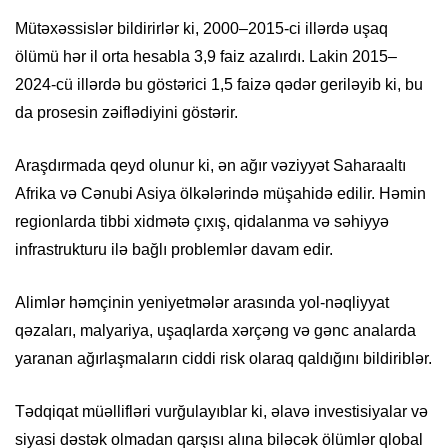
Mütəxəssislər bildirirlər ki, 2000–2015-ci illərdə uşaq
ölümü hər il orta hesabla 3,9 faiz azalırdı. Lakin 2015–
2024-cü illərdə bu göstərici 1,5 faizə qədər geriləyib ki, bu
da prosesin zəiflədiyini göstərir.
Araşdırmada qeyd olunur ki, ən ağır vəziyyət Saharaaltı
Afrika və Cənubi Asiya ölkələrində müşahidə edilir. Həmin
regionlarda tibbi xidmətə çıxış, qidalanma və səhiyyə
infrastrukturu ilə bağlı problemlər davam edir.
Alimlər həmçinin yeniyetmələr arasında yol-nəqliyyat
qəzaları, malyariya, uşaqlarda xərçəng və gənc analarda
yaranan ağırlaşmaların ciddi risk olaraq qaldığını bildiriblər.
Tədqiqat müəllifləri vurğulayıblar ki, əlavə investisiyalar və
siyasi dəstək olmadan qarşısı alına biləcək ölümlər qlobal