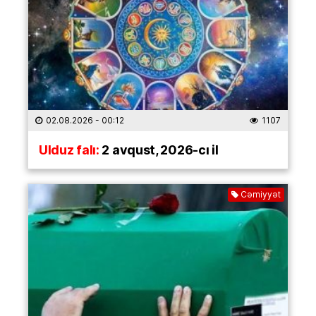
02.08.2026
- 00:12
1107
Ulduz falı:
2 avqust, 2026-cı il
Cəmiyyət