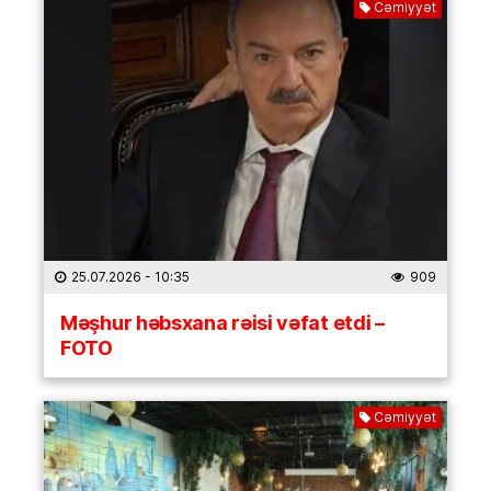
Cəmiyyət
25.07.2026
- 10:35
909
Məşhur həbsxana rəisi vəfat etdi –
FOTO
Cəmiyyət