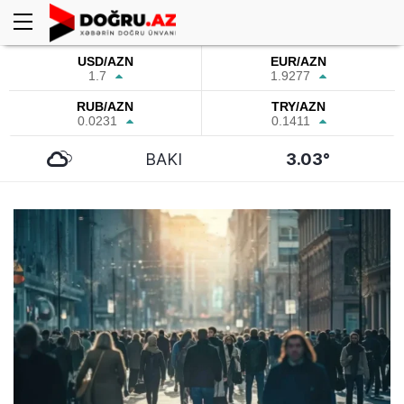
USD/AZN
EUR/AZN
1.7
1.9277
RUB/AZN
TRY/AZN
0.0231
0.1411
BAKI
3.03°