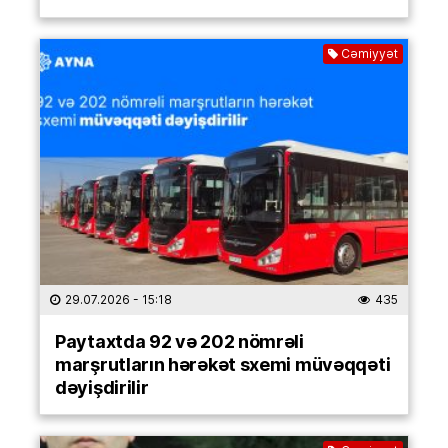
Cəmiyyət
29.07.2026
- 15:18
435
Paytaxtda 92 və 202 nömrəli
marşrutların hərəkət sxemi müvəqqəti
dəyişdirilir