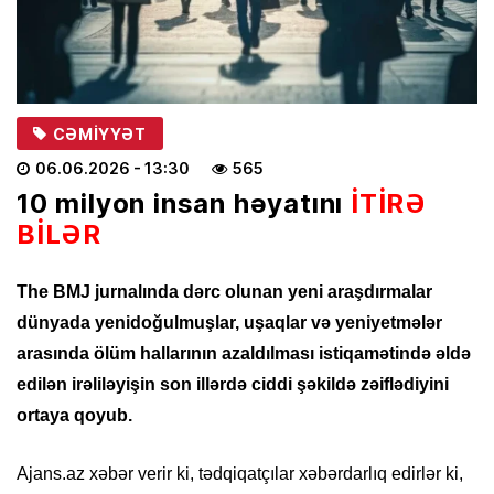
CƏMIYYƏT
06.06.2026
- 13:30
565
10 milyon insan həyatını
İTİRƏ
BİLƏR
The BMJ jurnalında dərc olunan yeni araşdırmalar
dünyada yenidoğulmuşlar, uşaqlar və yeniyetmələr
arasında ölüm hallarının azaldılması istiqamətində əldə
edilən irəliləyişin son illərdə ciddi şəkildə zəiflədiyini
ortaya qoyub.
Ajans.az xəbər verir ki, tədqiqatçılar xəbərdarlıq edirlər ki,