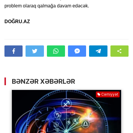
problem olaraq qalmağa davam edəcək.
DOĞRU.AZ
BƏNZƏR XƏBƏRLƏR
Cəmiyyət