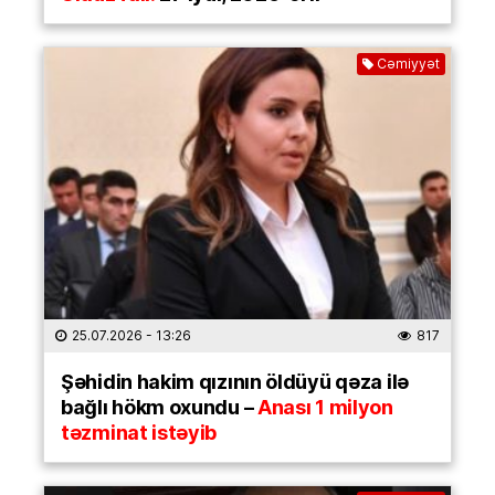
Cəmiyyət
25.07.2026
- 13:26
817
Şəhidin hakim qızının öldüyü qəza ilə
bağlı hökm oxundu –
Anası 1 milyon
təzminat istəyib