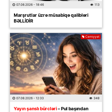
07.08.2026
- 18:46
113
Marşrutlar üzrə müsabiqə qalibləri
BƏLLİDİR
Cəmiyyət
07.08.2026
- 12:33
348
Yayın şanslı bürcləri
– Pul başından