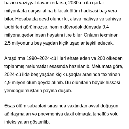
hazırkı vəziyyət davam edərsə, 2030-cu ilə qədər
milyonlarla qarşısı alına biləcək ölüm hadisəsi baş verə
bilər. Hesabatda qeyd olunur ki, əlavə maliyyə və səhiyyə
tədbirləri görülməzsə, həmin dövrədək dünyada 9,4
milyona qədər insan həyatını itirə bilər. Onların təxminən
2,5 milyonunu beş yaşdan kiçik uşaqlar təşkil edəcək.
Araşdırma 1990–2024-cü illəri əhatə edən və 200 ölkədən
toplanmış məlumatlar əsasında hazırlanıb. Məlumata görə,
2024-cü ildə beş yaşdan kiçik uşaqlar arasında təxminən
4,9 milyon ölüm qeydə alınıb. Bu ölümlərin böyük hissəsi
yenidoğulmuşların payına düşüb.
Əsas ölüm səbəbləri sırasında vaxtından əvvəl doğuşun
ağırlaşmaları və pnevmoniya daxil olmaqla tənəffüs yolu
infeksiyaları göstərilib.