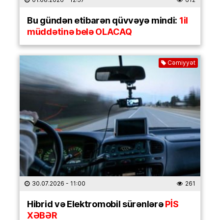
Bu gündən etibarən qüvvəyə mindi:
1il
müddətinə belə OLACAQ
Cəmiyyət
30.07.2026
- 11:00
261
Hibrid və Elektromobil sürənlərə
PİS
XƏBƏR