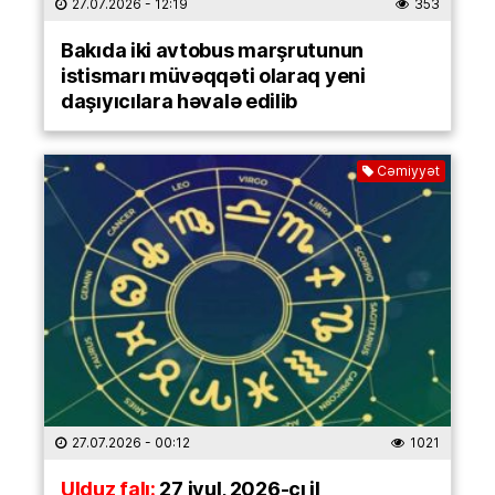
27.07.2026
- 12:19
353
Bakıda iki avtobus marşrutunun
istismarı müvəqqəti olaraq yeni
daşıyıcılara həvalə edilib
Cəmiyyət
27.07.2026
- 00:12
1021
Ulduz falı:
27 iyul, 2026-cı il