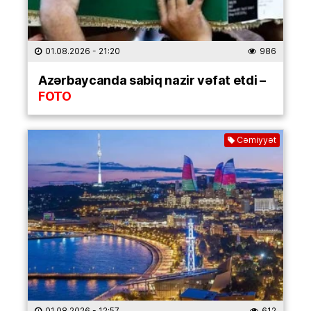
01.08.2026
- 21:20
986
Azərbaycanda sabiq nazir vəfat etdi –
FOTO
Cəmiyyət
01.08.2026
- 12:57
612