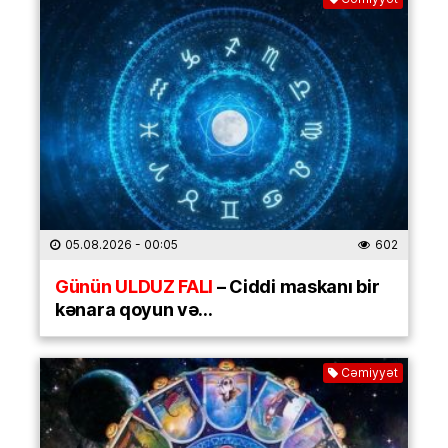
05.08.2026
- 00:05
602
Günün ULDUZ FALI
– Ciddi maskanı bir
kənara qoyun və…
Cəmiyyət