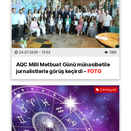
24.07.2026
- 15:52
389
AQC Milli Mətbuat Günü münasibətilə
jurnalistlərlə görüş keçirdi –
FOTO
Cəmiyyət