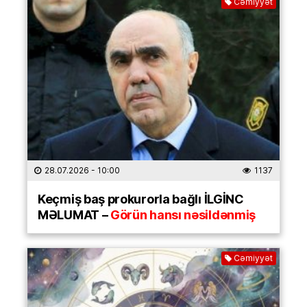
Cəmiyyət
28.07.2026
- 10:00
1137
Keçmiş baş prokurorla bağlı İLGİNC
MƏLUMAT –
Görün hansı nəsildənmiş
Cəmiyyət