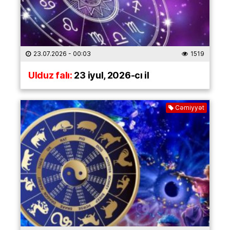
23.07.2026
- 00:03
1519
Ulduz falı:
23 iyul, 2026-cı il
Cəmiyyət