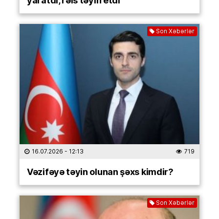
Son Xəbərlər
16.07.2026
- 12:13
719
Vəzifəyə təyin olunan şəxs kimdir?
Son Xəbərlər