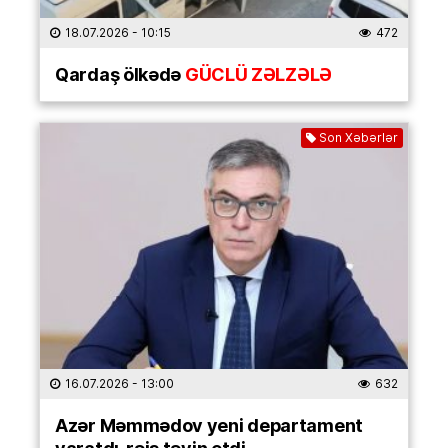
18.07.2026
- 10:15
472
Qardaş ölkədə
GÜCLÜ ZƏLZƏLƏ
Son Xəbərlər
16.07.2026
- 13:00
632
Azər Məmmədov yeni departament
yaratdı, rəis təyin etdi