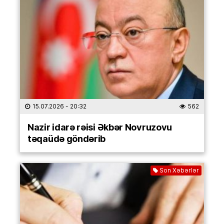
15.07.2026
- 20:32
562
Nazir idarə rəisi Əkbər Novruzovu
təqaüdə göndərib
Son Xəbərlər