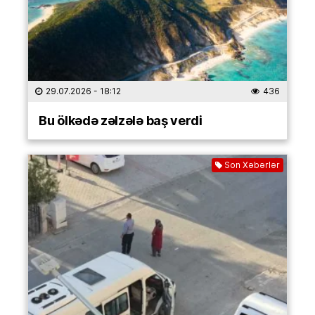
29.07.2026
- 18:12
436
Bu ölkədə zəlzələ baş verdi
Son Xəbərlər