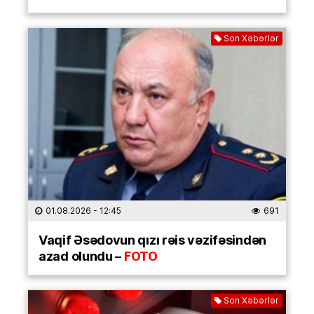
Son Xəbərlər
01.08.2026
- 12:45
691
Vaqif Əsədovun qızı rəis vəzifəsindən
azad olundu –
FOTO
Son Xəbərlər