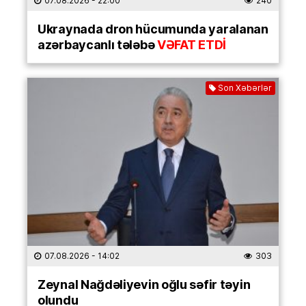
07.08.2026
- 22:00
240
Ukraynada dron hücumunda yaralanan
azərbaycanlı tələbə
VƏFAT ETDİ
Son Xəbərlər
07.08.2026
- 14:02
303
Zeynal Nağdəliyevin oğlu səfir təyin
olundu