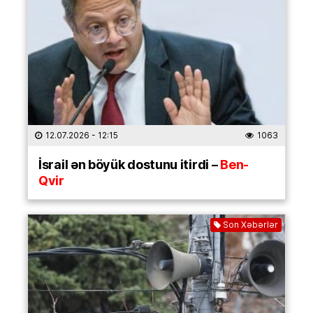
12.07.2026
- 12:15
1063
İsrail ən böyük dostunu itirdi –
Ben-
Qvir
Son Xəbərlər