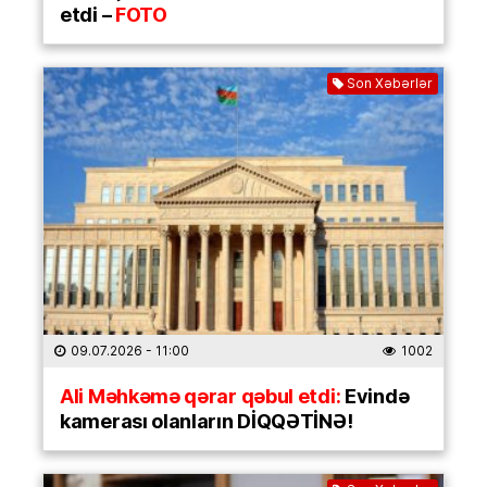
etdi –
FOTO
Son Xəbərlər
09.07.2026
- 11:00
1002
Ali Məhkəmə qərar qəbul etdi:
Evində
kamerası olanların DİQQƏTİNƏ!