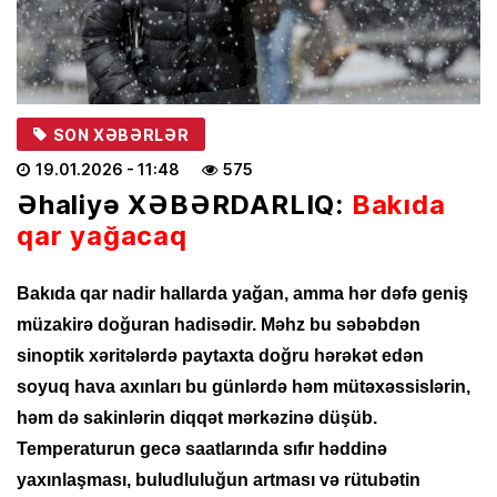
SON XƏBƏRLƏR
19.01.2026
- 11:48
575
Əhaliyə XƏBƏRDARLIQ:
Bakıda
qar yağacaq
Bakıda qar nadir hallarda yağan, amma hər dəfə geniş
müzakirə doğuran hadisədir. Məhz bu səbəbdən
sinoptik xəritələrdə paytaxta doğru hərəkət edən
soyuq hava axınları bu günlərdə həm mütəxəssislərin,
həm də sakinlərin diqqət mərkəzinə düşüb.
Temperaturun gecə saatlarında sıfır həddinə
yaxınlaşması, buludluluğun artması və rütubətin