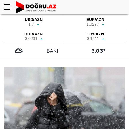
USD/AZN
EUR/AZN
1.7
1.9277
RUB/AZN
TRY/AZN
0.0231
0.1411
BAKI
3.03°