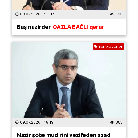
09.07.2026
- 20:37
963
Baş nazirdən
QAZLA BAĞLI qərar
Son Xəbərlər
09.07.2026
- 18:19
885
Nazir şöbə müdirini vəzifədən azad