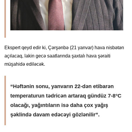
Ekspert qeyd edir ki, Çərşənbə (21 yanvar) hava nisbətən
açılacaq, lakin gecə saatlarında şaxtalı hava şəraiti
müşahidə ediləcək.
“Həftənin sonu, yanvarın 22-dən etibarən
temperaturun tədricən artaraq gündüz 7-8°C
olacağı, yağıntıların isə daha çox yağış
şəklində davam edəcəyi gözlənilir”.