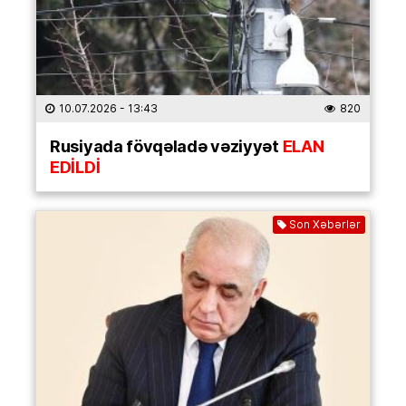
10.07.2026
- 13:43
820
Rusiyada fövqəladə vəziyyət
ELAN
EDİLDİ
Son Xəbərlər