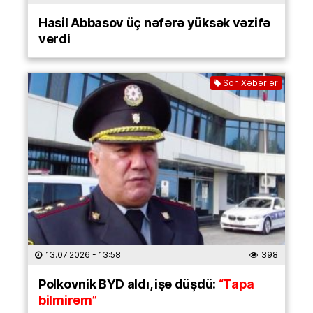
Hasil Abbasov üç nəfərə yüksək vəzifə
verdi
Son Xəbərlər
13.07.2026
- 13:58
398
Polkovnik BYD aldı, işə düşdü:
“Tapa
bilmirəm”