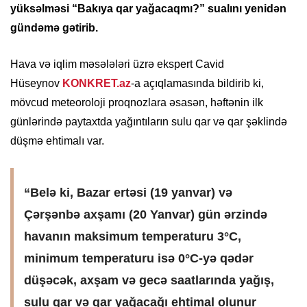
yüksəlməsi “Bakıya qar yağacaqmı?” sualını yenidən
gündəmə gətirib.
Hava və iqlim məsələləri üzrə ekspert Cavid
Hüseynov
KONKRET.az
-a açıqlamasında bildirib ki,
mövcud meteoroloji proqnozlara əsasən, həftənin ilk
günlərində paytaxtda yağıntıların sulu qar və qar şəklində
düşmə ehtimalı var.
“Belə ki, Bazar ertəsi (19 yanvar) və
Çərşənbə axşamı (20 Yanvar) gün ərzində
havanın maksimum temperaturu 3°C,
minimum temperaturu isə 0°C-yə qədər
düşəcək, axşam və gecə saatlarında yağış,
sulu qar və qar yağacağı ehtimal olunur