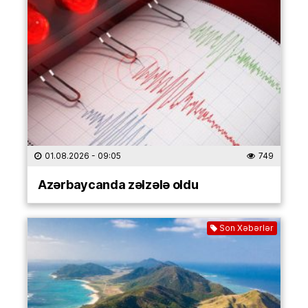
01.08.2026
- 09:05
749
Azərbaycanda zəlzələ oldu
Son Xəbərlər