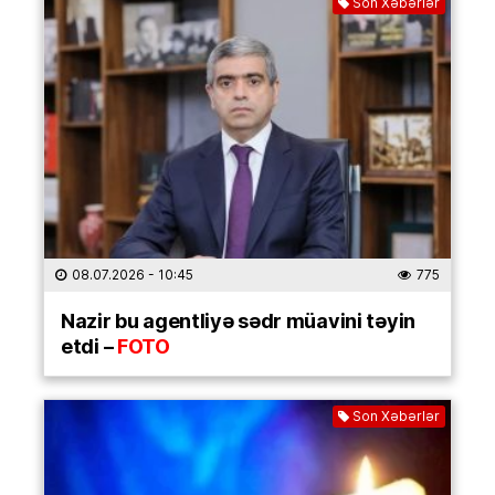
Son Xəbərlər
08.07.2026
- 10:45
775
Nazir bu agentliyə sədr müavini təyin
etdi –
FOTO
Son Xəbərlər