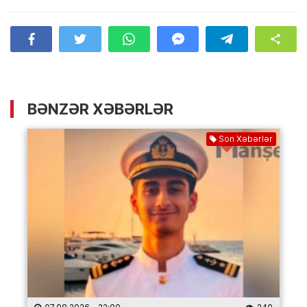
BƏNZƏR XƏBƏRLƏR
Son Xəbərlər