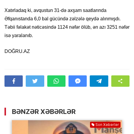
Xatırladaq ki, avqustun 31-də axşam saatlarında
Əfqanıstanda 6,0 bal gücündə zəlzələ qeydə alınmışdı.
Təbii fəlakət nəticəsində 1124 nəfər ölüb, ən azı 3251 nəfər
isə yaralanıb.
DOĞRU.AZ
BƏNZƏR XƏBƏRLƏR
Son Xəbərlər