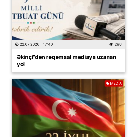
22.07.2026
- 17:40
280
Əkinçi”dən rəqəmsal mediaya uzanan
yol
MEDİA