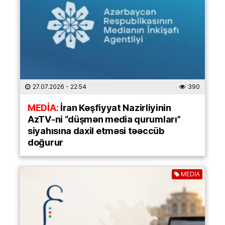
27.07.2026
- 22:54
390
MEDİA:
İran Kəşfiyyat Nazirliyinin
AzTV-ni “düşmən media qurumları”
siyahısına daxil etməsi təəccüb
doğurur
MEDİA