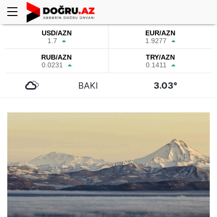
USD/AZN
EUR/AZN
1.7
1.9277
RUB/AZN
TRY/AZN
0.0231
0.1411
BAKI
3.03°