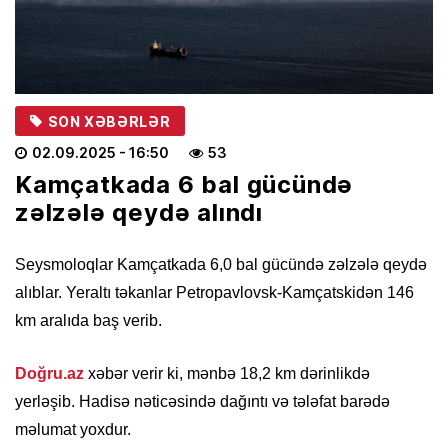
SON XƏBƏRLƏR
02.09.2025
- 16:50
53
Kamçatkada 6 bal gücündə
zəlzələ qeydə alındı
Seysmoloqlar Kamçatkada 6,0 bal gücündə zəlzələ qeydə
alıblar. Yeraltı təkanlar Petropavlovsk-Kamçatskidən 146
km aralıda baş verib.
Doğru.az
xəbər verir ki, mənbə 18,2 km dərinlikdə
yerləşib. Hadisə nəticəsində dağıntı və tələfat barədə
məlumat yoxdur.