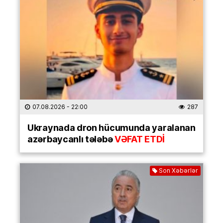
07.08.2026
- 22:00
287
Ukraynada dron hücumunda yaralanan
azərbaycanlı tələbə
VƏFAT ETDİ
Son Xəbərlər