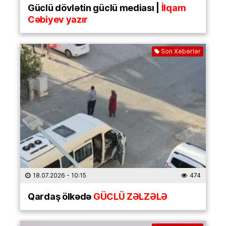
Güclü dövlətin güclü mediası |
İlqam
Cəbiyev yazır
Son Xəbərlər
18.07.2026
- 10:15
474
Qardaş ölkədə
GÜCLÜ ZƏLZƏLƏ