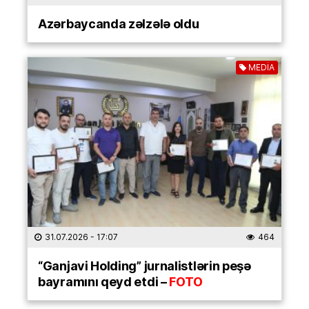
Azərbaycanda zəlzələ oldu
MEDİA
31.07.2026
- 17:07
464
“Ganjavi Holding” jurnalistlərin peşə
bayramını qeyd etdi –
FOTO