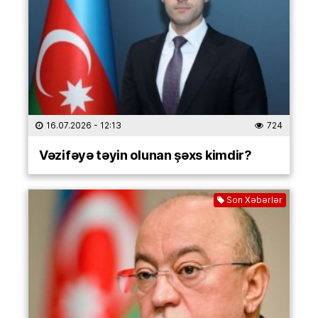
16.07.2026
- 12:13
724
Vəzifəyə təyin olunan şəxs kimdir?
Son Xəbərlər