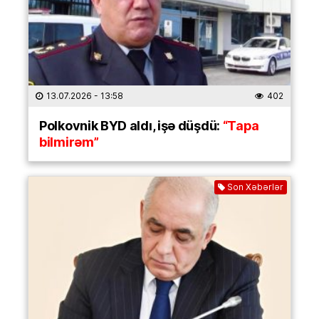
13.07.2026
- 13:58
402
Polkovnik BYD aldı, işə düşdü:
“Tapa
bilmirəm”
Son Xəbərlər