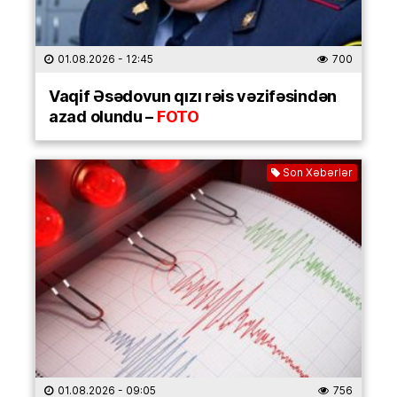
01.08.2026
- 12:45
700
Vaqif Əsədovun qızı rəis vəzifəsindən
azad olundu –
FOTO
Son Xəbərlər
01.08.2026
- 09:05
756