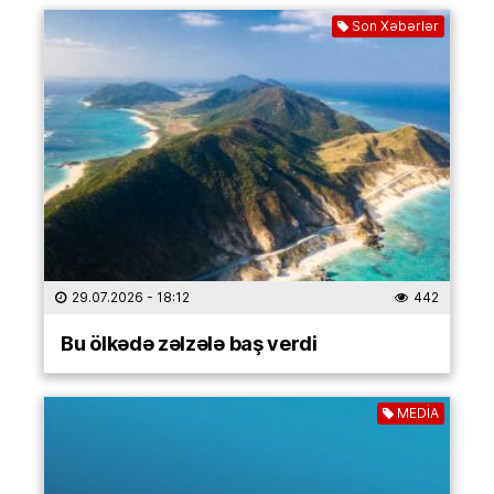
Son Xəbərlər
29.07.2026
- 18:12
442
Bu ölkədə zəlzələ baş verdi
MEDİA