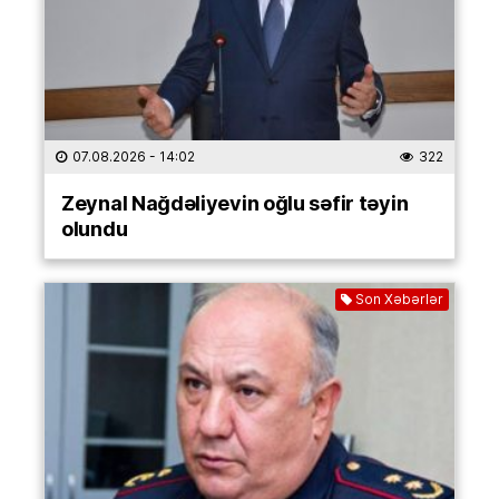
07.08.2026
- 14:02
322
Zeynal Nağdəliyevin oğlu səfir təyin
olundu
Son Xəbərlər