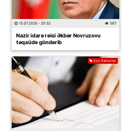
15.07.2026
- 20:32
567
Nazir idarə rəisi Əkbər Novruzovu
təqaüdə göndərib
Son Xəbərlər