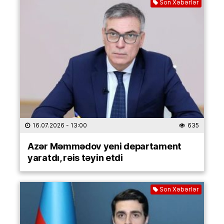
Son Xəbərlər
16.07.2026
- 13:00
635
Azər Məmmədov yeni departament
yaratdı, rəis təyin etdi
Son Xəbərlər