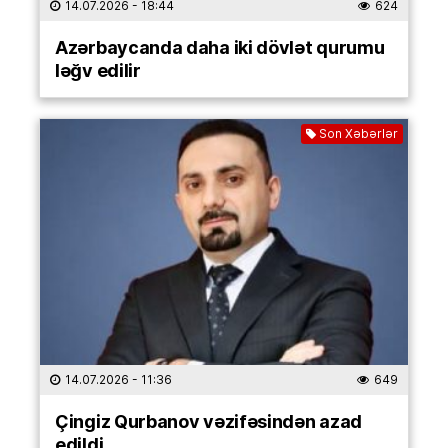
14.07.2026
- 18:44
624
Azərbaycanda daha iki dövlət qurumu
ləğv edilir
Son Xəbərlər
14.07.2026
- 11:36
649
Çingiz Qurbanov vəzifəsindən azad
edildi