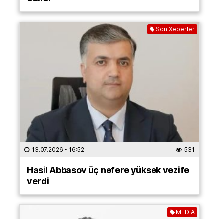
Son Xəbərlər
13.07.2026
- 16:52
531
Hasil Abbasov üç nəfərə yüksək vəzifə
verdi
MEDİA