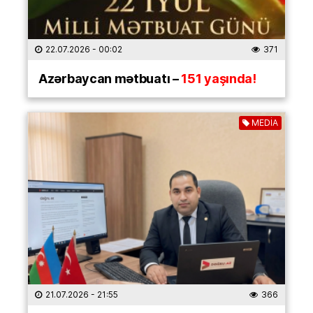
22.07.2026
- 00:02
371
Azərbaycan mətbuatı –
151 yaşında!
MEDİA
21.07.2026
- 21:55
366