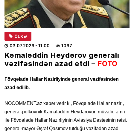
ÖLKƏ
03.07.2026
- 11:00
1067
Kəmaləddin Heydərov generalı
vəzifəsindən azad etdi –
FOTO
Fövqəladə Hallar Nazirliyində general vəzifəsindən
azad edilib.
NOCOMMENT.az xəbər verir ki, Fövqəladə Hallar naziri,
general-polkovnik Kəmaləddin Heydərovun müvafiq əmri
ilə Fövqəladə Hallar Nazirliyinin Aviasiya Dəstəsinin rəisi,
general-mayor Əşrəf Qasımov tutduğu vəzifədən azad