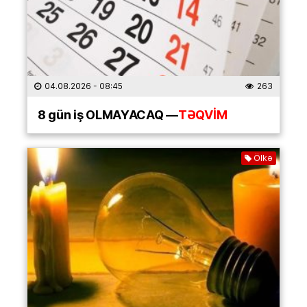
04.08.2026
- 08:45
263
8 gün iş OLMAYACAQ —
TƏQVİM
Ölkə