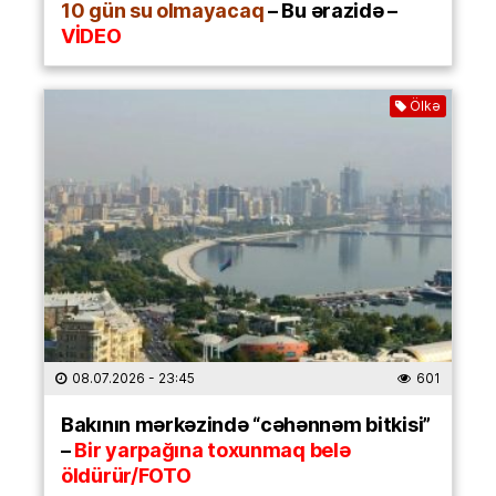
10 gün su olmayacaq
– Bu ərazidə –
VİDEO
Ölkə
08.07.2026
- 23:45
601
Bakının mərkəzində “cəhənnəm bitkisi”
–
Bir yarpağına toxunmaq belə
öldürür/FOTO