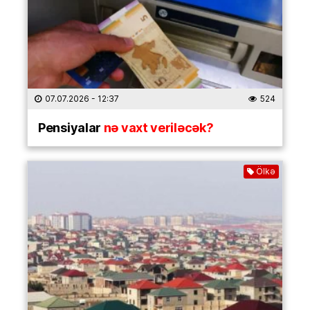
07.07.2026
- 12:37
524
Pensiyalar
nə vaxt veriləcək?
Ölkə