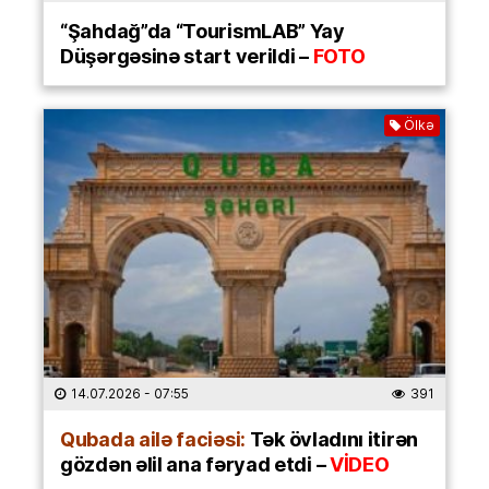
“Şahdağ”da “TourismLAB” Yay
Düşərgəsinə start verildi –
FOTO
Ölkə
14.07.2026
- 07:55
391
Qubada ailə faciəsi:
Tək övladını itirən
gözdən əlil ana fəryad etdi –
VİDEO