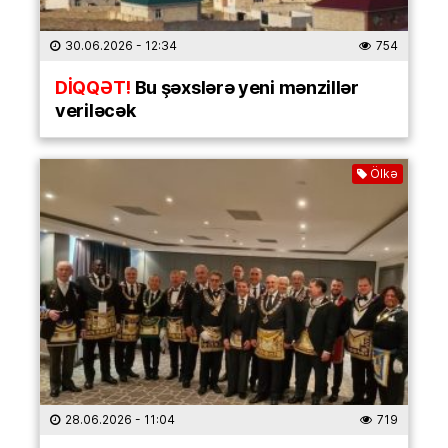
30.06.2026
- 12:34
754
DİQQƏT!
Bu şəxslərə yeni mənzillər
veriləcək
Ölkə
28.06.2026
- 11:04
719