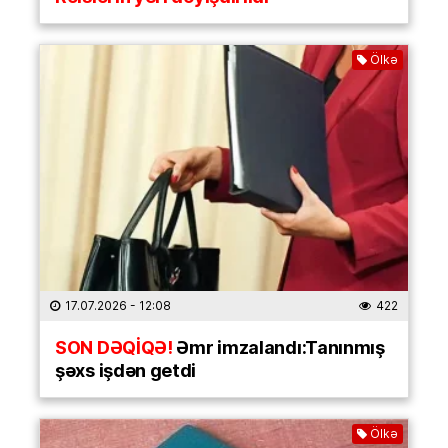
Ölkə
17.07.2026
- 12:08
422
SON DƏQİQƏ!
Əmr imzalandı:Tanınmış
şəxs işdən getdi
Ölkə