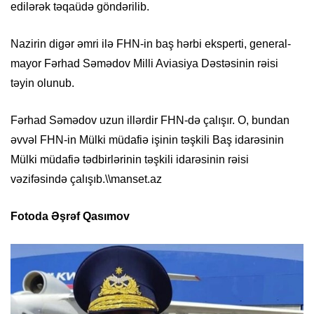
edilərək təqaüdə göndərilib.
Nazirin digər əmri ilə FHN-in baş hərbi eksperti, general-
mayor Fərhad Səmədov Milli Aviasiya Dəstəsinin rəisi
təyin olunub.
Fərhad Səmədov uzun illərdir FHN-də çalışır. O, bundan
əvvəl FHN-in Mülki müdafiə işinin təşkili Baş idarəsinin
Mülki müdafiə tədbirlərinin təşkili idarəsinin rəisi
vəzifəsində çalışıb.\\manset.az
Fotoda Əşrəf Qasımov