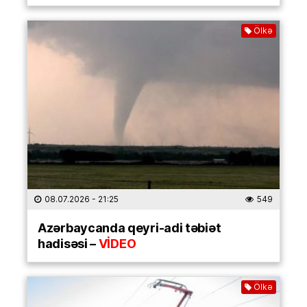
Ölkə
08.07.2026
- 21:25
549
Azərbaycanda qeyri-adi təbiət
hadisəsi –
VİDEO
Ölkə