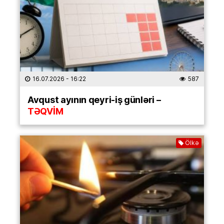
16.07.2026
- 16:22
587
Avqust ayının qeyri-iş günləri –
TƏQVİM
Ölkə