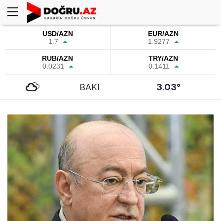
USD/AZN
EUR/AZN
1.7
1.9277
RUB/AZN
TRY/AZN
0.0231
0.1411
BAKI
3.03°