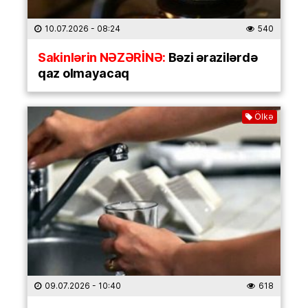
10.07.2026
- 08:24
540
Sakinlərin NƏZƏRİNƏ:
Bəzi ərazilərdə
qaz olmayacaq
Ölkə
09.07.2026
- 10:40
618