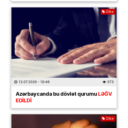
Ölkə
13.07.2026
- 19:46
573
Azərbaycanda bu dövlət qurumu
LƏĞV
EDİLDİ
Ölkə