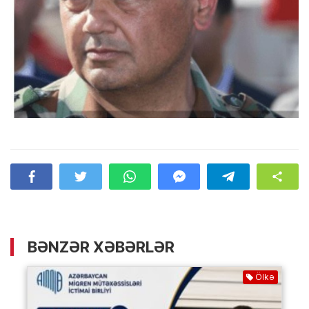
BƏNZƏR XƏBƏRLƏR
Ölkə