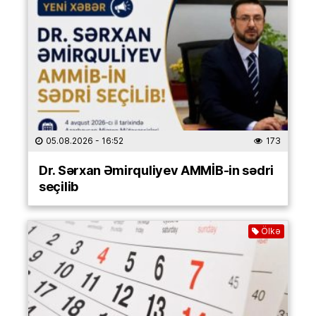
05.08.2026
- 16:52
173
Dr. Sərxan Əmirquliyev AMMİB-in sədri
seçilib
Ölkə