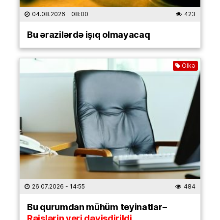
04.08.2026
- 08:00
423
Bu ərazilərdə işıq olmayacaq
Ölkə
26.07.2026
- 14:55
484
Bu qurumdan mühüm təyinatlar–
Rəislərin yeri dəyişdirildi