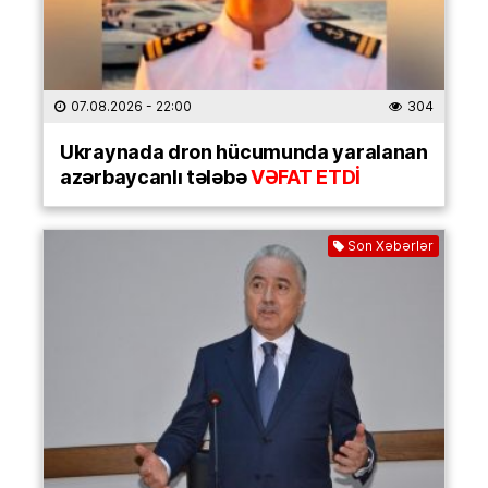
07.08.2026
- 22:00
304
Ukraynada dron hücumunda yaralanan
azərbaycanlı tələbə
VƏFAT ETDİ
Son Xəbərlər