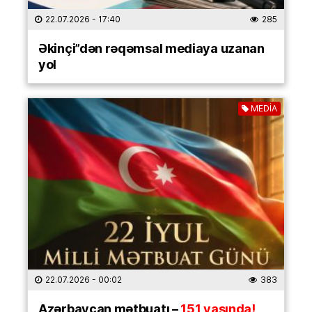
22.07.2026
- 17:40
285
Əkinçi”dən rəqəmsal mediaya uzanan
yol
MEDİA
22.07.2026
- 00:02
383
Azərbaycan mətbuatı –
151 yaşında!