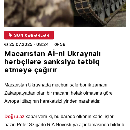
SON XƏBƏRLƏR
25.07.2025
- 08:24
59
Macarıstan Aİ-ni Ukraynalı
hərbçilərə sanksiya tətbiq
etməyə çağırır
Macarıstan Ukraynada məcburi səfərbərlik zamanı
Zakarpatyadan olan bir macarın həlak olmasına görə
Avropa İttifaqının hərəkətsizliyindən narahatdır.
Doğru.az
xəbər verir ki, bu barədə ölkənin xarici işlər
naziri Peter Szijjarto RİA Novosti-yə açıqlamasında bildirib.