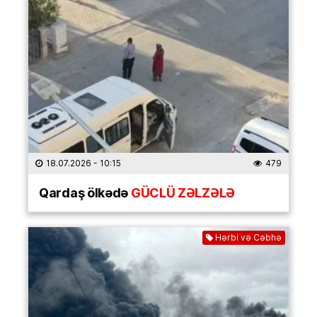
18.07.2026
- 10:15
479
Qardaş ölkədə
GÜCLÜ ZƏLZƏLƏ
Hərbi və Cəbhə