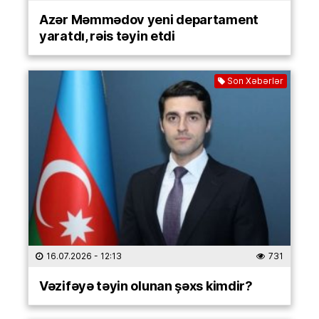
Azər Məmmədov yeni departament
yaratdı, rəis təyin etdi
Son Xəbərlər
16.07.2026
- 12:13
731
Vəzifəyə təyin olunan şəxs kimdir?