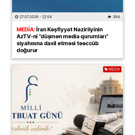
27.07.2026
- 22:54
394
MEDİA:
İran Kəşfiyyat Nazirliyinin
AzTV-ni “düşmən media qurumları”
siyahısına daxil etməsi təəccüb
doğurur
MEDİA