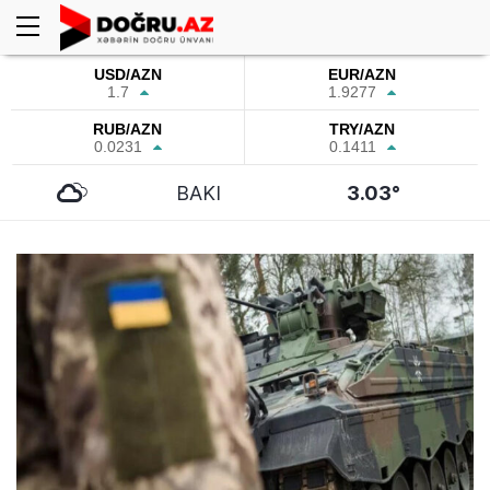
USD/AZN
EUR/AZN
1.7
1.9277
RUB/AZN
TRY/AZN
0.0231
0.1411
BAKI
3.03°