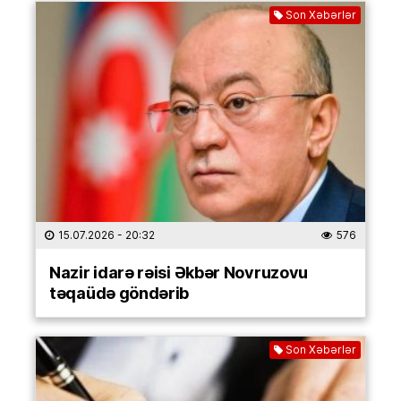
Son Xəbərlər
15.07.2026
- 20:32
576
Nazir idarə rəisi Əkbər Novruzovu
təqaüdə göndərib
Son Xəbərlər