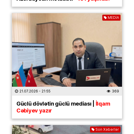
MEDİA
21.07.2026
- 21:55
369
Güclü dövlətin güclü mediası |
İlqam
Cəbiyev yazır
Son Xəbərlər