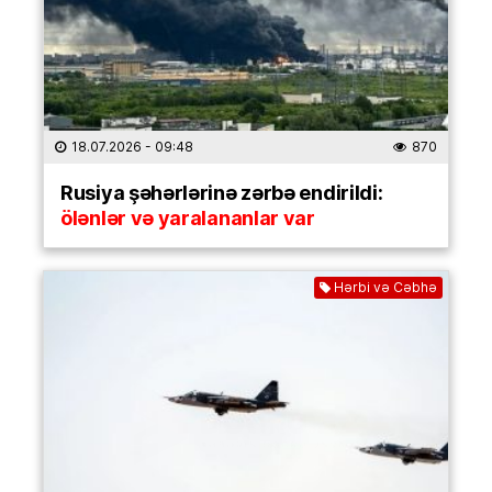
18.07.2026
- 09:48
870
Rusiya şəhərlərinə zərbə endirildi:
ölənlər və yaralananlar var
Hərbi və Cəbhə