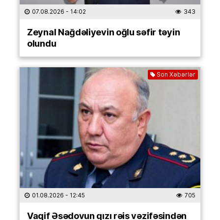
07.08.2026
- 14:02
343
Zeynal Nağdəliyevin oğlu səfir təyin
olundu
Son Xəbərlər
01.08.2026
- 12:45
705
Vaqif Əsədovun qızı rəis vəzifəsindən