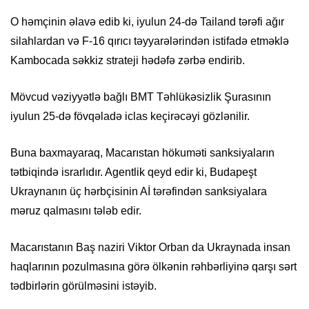
O həmçinin əlavə edib ki, iyulun 24-də Tailand tərəfi ağır
silahlardan və F-16 qırıcı təyyarələrindən istifadə etməklə
Kambocada səkkiz strateji hədəfə zərbə endirib.
Mövcud vəziyyətlə bağlı BMT Təhlükəsizlik Şurasının
iyulun 25-də fövqəladə iclas keçirəcəyi gözlənilir.
Buna baxmayaraq, Macarıstan hökuməti sanksiyaların
tətbiqində israrlıdır. Agentlik qeyd edir ki, Budapeşt
Ukraynanın üç hərbçisinin Aİ tərəfindən sanksiyalara
məruz qalmasını tələb edir.
Macarıstanın Baş naziri Viktor Orban da Ukraynada insan
haqlarının pozulmasına görə ölkənin rəhbərliyinə qarşı sərt
tədbirlərin görülməsini istəyib.