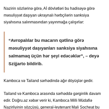
Nazirin sözlərinə görə, Aİ dövlətləri bu hadisəyə görə
məsuliyyət daşıyan ukraynalı hərbçilərin sanksiya
siyahısına salınmasından yayınmağa çalışırlar:
“Avropalılar bu macarın qətlinə görə
məsuliyyət daşıyanları sanksiya siyahısına
salmamaq üçün hər şeyi edəcəklər”, – deyə
Szijjarto bildirib.
Kamboca və Tailand sərhədində ağır döyüşlər gedir.
Tailand və Kamboca arasında sərhəddə gərginlik davam
edir. Doğru.az xəbər verir ki, Kamboca Milli Müdafiə
Nazirliyinin sözçüsü, general-leytenant Mali Socheat bu