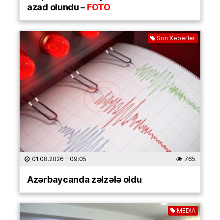
azad olundu –
FOTO
Son Xəbərlər
01.08.2026
- 09:05
765
Azərbaycanda zəlzələ oldu
MEDİA