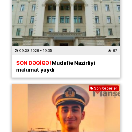
09.08.2026
- 19:35
67
SON DƏQİQƏ!
Müdafiə Nazirliyi
məlumat yaydı
Son Xəbərlər