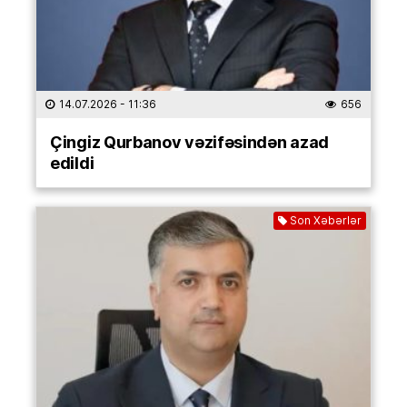
14.07.2026
- 11:36
656
Çingiz Qurbanov vəzifəsindən azad
edildi
Son Xəbərlər