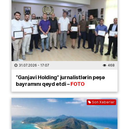
31.07.2026
- 17:07
468
“Ganjavi Holding” jurnalistlərin peşə
bayramını qeyd etdi –
FOTO
Son Xəbərlər