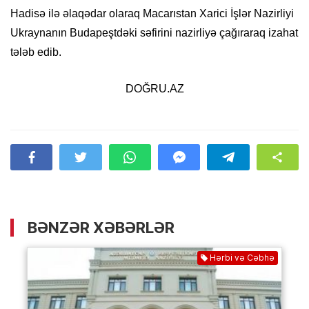
Hadisə ilə əlaqədar olaraq Macarıstan Xarici İşlər Nazirliyi
Ukraynanın Budapeştdəki səfirini nazirliyə çağıraraq izahat
tələb edib.
DOĞRU.AZ
BƏNZƏR XƏBƏRLƏR
Hərbi və Cəbhə