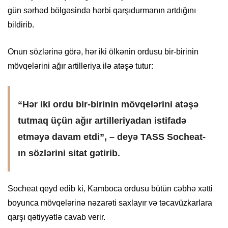
gün sərhəd bölgəsində hərbi qarşıdurmanın artdığını
bildirib.
Onun sözlərinə görə, hər iki ölkənin ordusu bir-birinin
mövqelərini ağır artilleriya ilə atəşə tutur:
“Hər iki ordu bir-birinin mövqelərini atəşə
tutmaq üçün ağır artilleriyadan istifadə
etməyə davam etdi”, – deyə TASS Socheat-
ın sözlərini sitat gətirib.
Socheat qeyd edib ki, Kamboca ordusu bütün cəbhə xətti
boyunca mövqelərinə nəzarəti saxlayır və təcavüzkarlara
qarşı qətiyyətlə cavab verir.