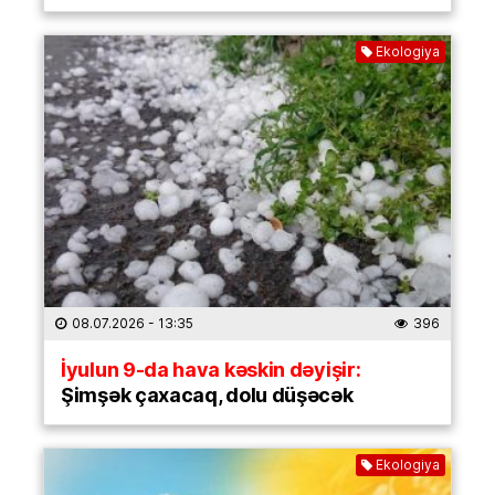
Ekologiya
08.07.2026
- 13:35
396
İyulun 9-da hava kəskin dəyişir:
Şimşək çaxacaq, dolu düşəcək
Ekologiya