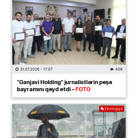
31.07.2026
- 17:07
408
“Ganjavi Holding” jurnalistlərin peşə
bayramını qeyd etdi –
FOTO
Ekologiya