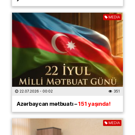
MEDİA
22.07.2026
- 00:02
351
Azərbaycan mətbuatı –
151 yaşında!
MEDİA