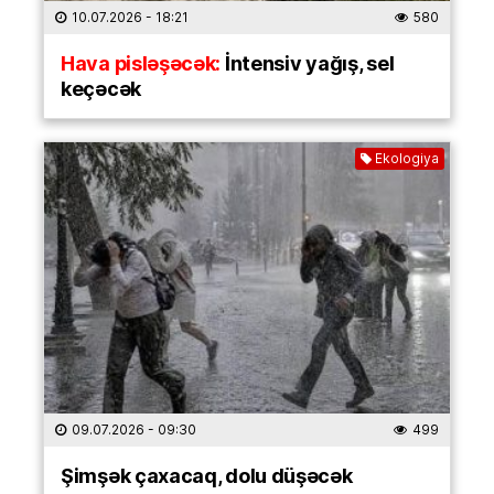
10.07.2026
- 18:21
580
Hava pisləşəcək:
İntensiv yağış, sel
keçəcək
Ekologiya
09.07.2026
- 09:30
499
Şimşək çaxacaq, dolu düşəcək