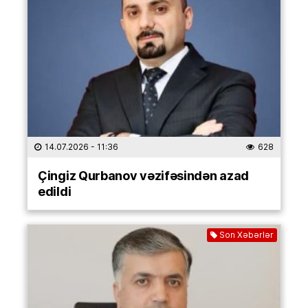
14.07.2026
- 11:36
628
Çingiz Qurbanov vəzifəsindən azad
edildi
Son Xəbərlər