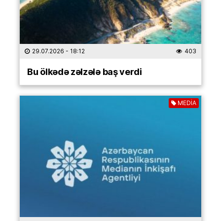
29.07.2026
- 18:12
403
Bu ölkədə zəlzələ baş verdi
MEDİA