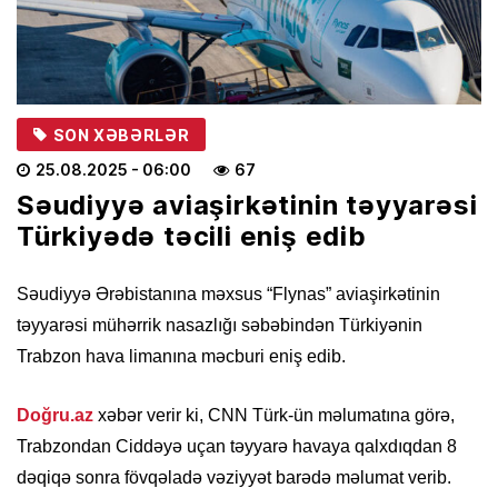
SON XƏBƏRLƏR
25.08.2025
- 06:00
67
Səudiyyə aviaşirkətinin təyyarəsi
Türkiyədə təcili eniş edib
Səudiyyə Ərəbistanına məxsus “Flynas” aviaşirkətinin
təyyarəsi mühərrik nasazlığı səbəbindən Türkiyənin
Trabzon hava limanına məcburi eniş edib.
Doğru.az
xəbər verir ki, CNN Türk-ün məlumatına görə,
Trabzondan Ciddəyə uçan təyyarə havaya qalxdıqdan 8
dəqiqə sonra fövqəladə vəziyyət barədə məlumat verib.