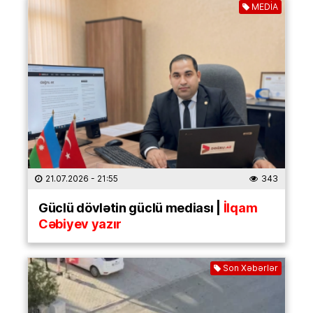
MEDİA
21.07.2026
- 21:55
343
Güclü dövlətin güclü mediası |
İlqam
Cəbiyev yazır
Son Xəbərlər