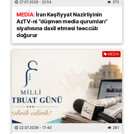
27.07.2026
- 22:54
372
MEDİA:
İran Kəşfiyyat Nazirliyinin
AzTV-ni “düşmən media qurumları”
siyahısına daxil etməsi təəccüb
doğurur
MEDİA
22.07.2026
- 17:40
261