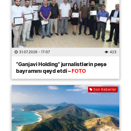
31.07.2026
- 17:07
423
“Ganjavi Holding” jurnalistlərin peşə
bayramını qeyd etdi –
FOTO
Son Xəbərlər