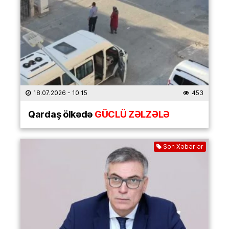
18.07.2026
- 10:15
453
Qardaş ölkədə
GÜCLÜ ZƏLZƏLƏ
Son Xəbərlər