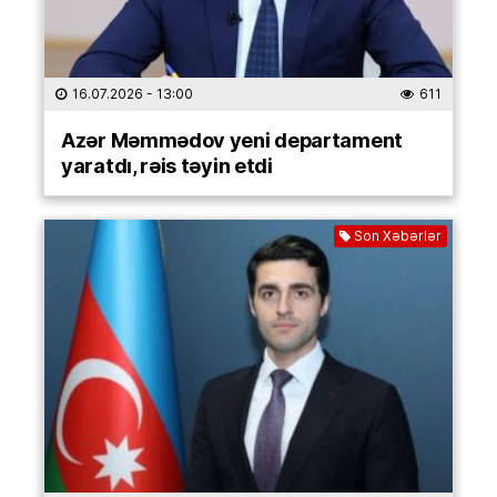
16.07.2026
- 13:00
611
Azər Məmmədov yeni departament
yaratdı, rəis təyin etdi
Son Xəbərlər