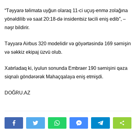
“Təyyarə təlimata uyğun olaraq 11-ci uçuş-enmə zolağına
yönəldilib və saat 20:18-də insidentsiz təcili eniş edib”, –
nəşr bildirir.
Təyyarə Airbus 320 modelidir və göyərtəsində 169 sərnişin
və səkkiz ekipaj üzvü olub.
Xatırladaq ki, iyulun sonunda Embraer 190 sərnişini qəza
siqnalı göndərərək Mahaçqalaya eniş etmişdi.
DOĞRU.AZ