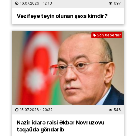
16.07.2026
- 12:13
697
Vəzifəyə təyin olunan şəxs kimdir?
Son Xəbərlər
15.07.2026
- 20:32
546
Nazir idarə rəisi Əkbər Novruzovu
təqaüdə göndərib