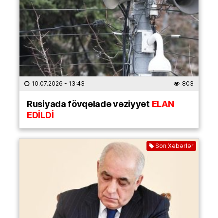
10.07.2026
- 13:43
803
Rusiyada fövqəladə vəziyyət
ELAN
EDİLDİ
Son Xəbərlər