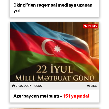
Əkinçi”dən rəqəmsal mediaya uzanan
yol
MEDİA
22.07.2026
- 00:02
356
Azərbaycan mətbuatı –
151 yaşında!