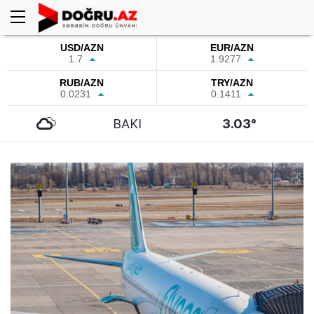
USD/AZN
EUR/AZN
1.7
1.9277
RUB/AZN
TRY/AZN
0.0231
0.1411
BAKI
3.03°