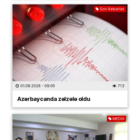
Son Xəbərlər
01.08.2026
- 09:05
713
Azərbaycanda zəlzələ oldu
MEDİA