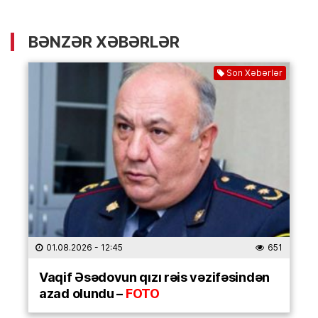
BƏNZƏR XƏBƏRLƏR
Son Xəbərlər
01.08.2026
- 12:45
651
Vaqif Əsədovun qızı rəis vəzifəsindən
azad olundu –
FOTO