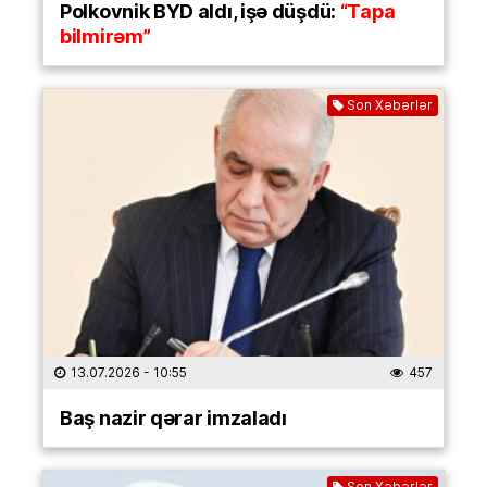
Polkovnik BYD aldı, işə düşdü:
“Tapa
bilmirəm”
Son Xəbərlər
13.07.2026
- 10:55
457
Baş nazir qərar imzaladı
Son Xəbərlər