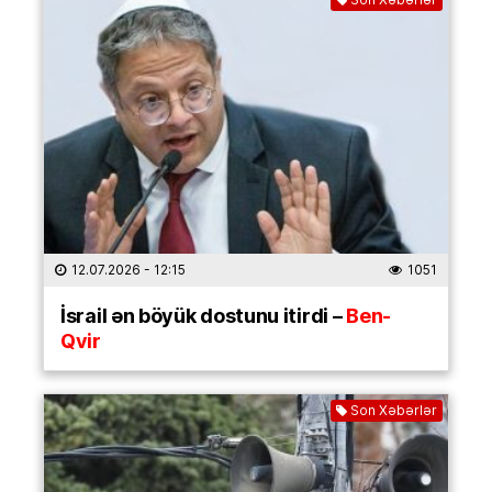
12.07.2026
- 12:15
1051
İsrail ən böyük dostunu itirdi –
Ben-
Qvir
Son Xəbərlər