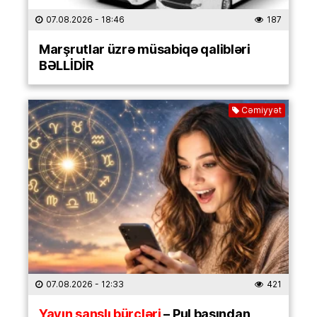
07.08.2026
- 18:46
187
Marşrutlar üzrə müsabiqə qalibləri
BƏLLİDİR
Cəmiyyət
07.08.2026
- 12:33
421
Yayın şanslı bürcləri
– Pul başından