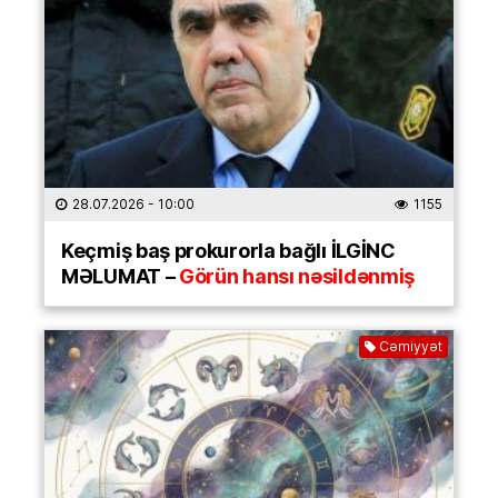
28.07.2026
- 10:00
1155
Keçmiş baş prokurorla bağlı İLGİNC
MƏLUMAT –
Görün hansı nəsildənmiş
Cəmiyyət