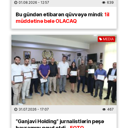
01.08.2026
- 12:57
639
Bu gündən etibarən qüvvəyə mindi:
1il
müddətinə belə OLACAQ
MEDİA
31.07.2026
- 17:07
467
“Ganjavi Holding” jurnalistlərin peşə
bayramını qeyd etdi –
FOTO