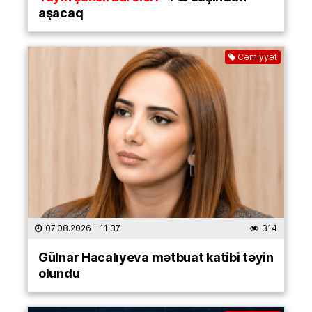
aşacaq
Cəmiyyət
07.08.2026
- 11:37
314
Gülnar Hacalıyeva mətbuat katibi təyin
olundu