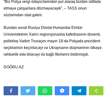
“Biz Polşa vergi ödəyicilərindən pul alaraq bizdən istifadə
etməyə çalışanlara dözməyəcəyik”, – TASS onun
sözlərindən sitat gətirir.
Bundan əvvəl Rusiya Dövlət Humanitar Elmlər
Universitetinin Xarici regionşünaslıq kafedrasının dosenti,
politoloq Vadim Truxaçev mayın 18-də Polşada prezident
seçkilərinin keçiriləcəyi və Ukraynanın düşməninin ölkəyə
rəhbərlik edə biləcəyi ilə bağlı fikirlərini bildirmişdi.
DOĞRU.AZ