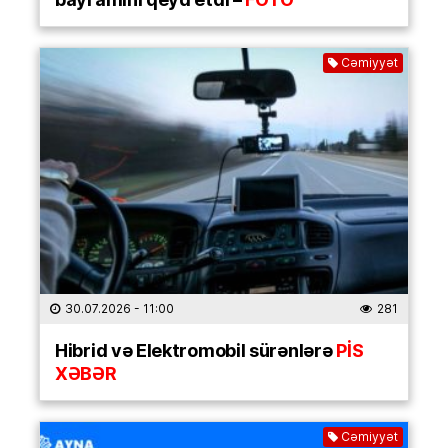
Cəmiyyət
30.07.2026
- 11:00
281
Hibrid və Elektromobil sürənlərə
PİS
XƏBƏR
Cəmiyyət