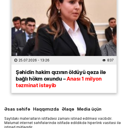
25.07.2026
- 13:26
837
Şəhidin hakim qızının öldüyü qəza ilə
bağlı hökm oxundu –
Anası 1 milyon
təzminat istəyib
Əsas səhifə
Haqqımızda
Əlaqə
Media üçün
Saytdakı materialların istifadəsi zamanı istinad edilməsi vacibdir.
Məlumat internet səhifələrində istifadə edildikdə hiperlink vasitəsi ilə
istinad mütləqdir.