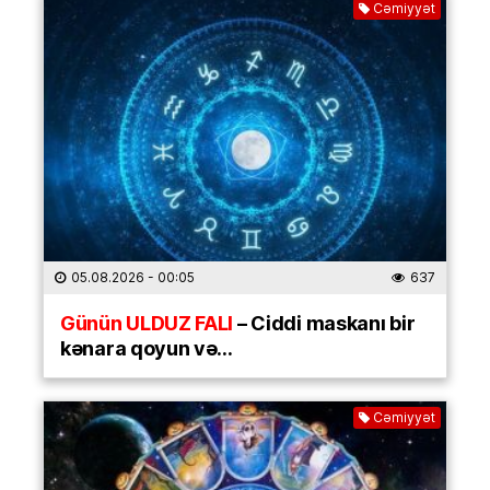
Cəmiyyət
05.08.2026
- 00:05
637
Günün ULDUZ FALI
– Ciddi maskanı bir
kənara qoyun və…
Cəmiyyət