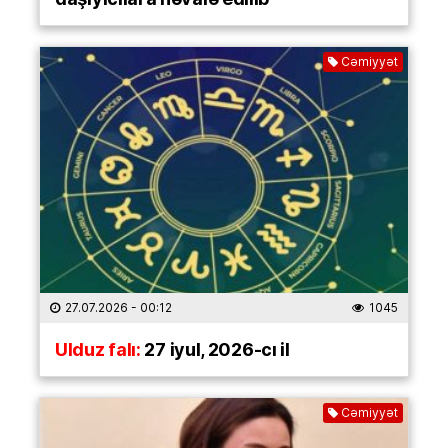
Cəmiyyət
27.07.2026
- 00:12
1045
Ulduz falı:
27 iyul, 2026-cı il
Cəmiyyət