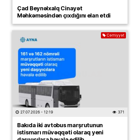
Çad Beynəlxalq Cinayət
Məhkəməsindən çıxdığını elan etdi
Cəmiyyət
27.07.2026
- 12:19
371
Bakıda iki avtobus marşrutunun
istismarı müvəqqəti olaraq yeni
daşıyıcılara həvalə edilib