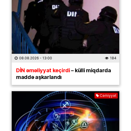
08.08.2026
- 13:00
184
DİN əməliyyat keçirdi
– külli miqdarda
maddə aşkarlandı
Cəmiyyət