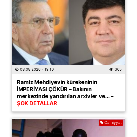
08.08.2026
- 19:10
305
Ramiz Mehdiyevin kürəkəninin
İMPERİYASI ÇÖKÜR – Bakının
mərkəzində yandırılan arxivlər və… –
ŞOK DETALLAR
Cəmiyyət