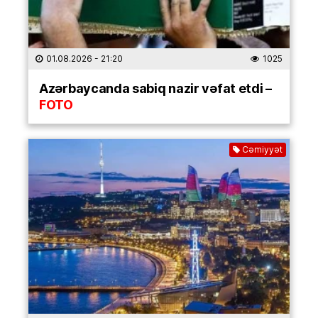
01.08.2026
- 21:20
1025
Azərbaycanda sabiq nazir vəfat etdi –
FOTO
Cəmiyyət