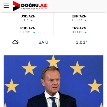
USD/AZN
EUR/AZN
1.7
1.9277
RUB/AZN
TRY/AZN
0.0231
0.1411
BAKI
3.03°