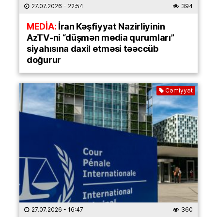
27.07.2026
- 22:54
394
MEDİA:
İran Kəşfiyyat Nazirliyinin
AzTV-ni “düşmən media qurumları”
siyahısına daxil etməsi təəccüb
doğurur
Cəmiyyət
27.07.2026
- 16:47
360