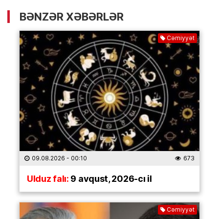
BƏNZƏR XƏBƏRLƏR
Cəmiyyət
09.08.2026
- 00:10
673
Ulduz falı:
9 avqust, 2026-cı il
Cəmiyyət