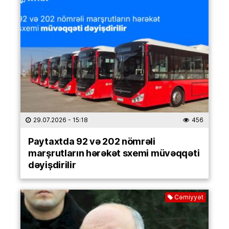
29.07.2026
- 15:18
456
Paytaxtda 92 və 202 nömrəli
marşrutların hərəkət sxemi müvəqqəti
dəyişdirilir
Cəmiyyət