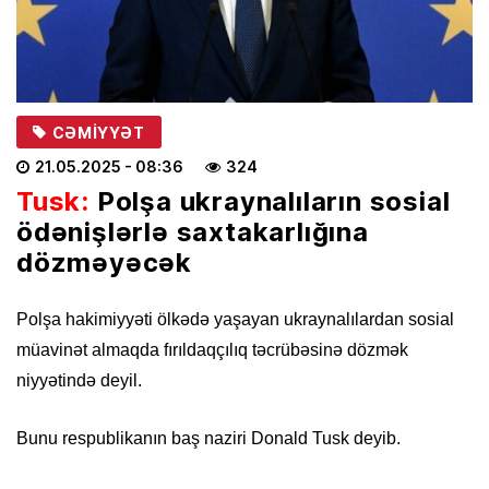
CƏMIYYƏT
21.05.2025
- 08:36
324
Tusk:
Polşa ukraynalıların sosial
ödənişlərlə saxtakarlığına
dözməyəcək
Polşa hakimiyyəti ölkədə yaşayan ukraynalılardan sosial
müavinət almaqda fırıldaqçılıq təcrübəsinə dözmək
niyyətində deyil.
Bunu respublikanın baş naziri Donald Tusk deyib.