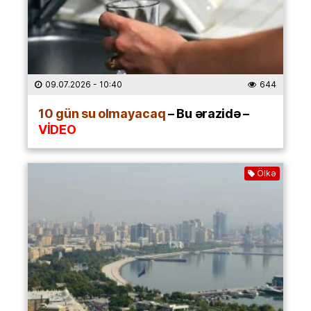
09.07.2026
- 10:40
644
10 gün su olmayacaq
– Bu ərazidə –
VİDEO
Ölkə