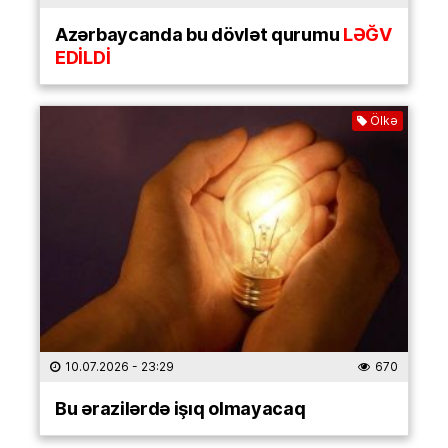
Azərbaycanda bu dövlət qurumu
LƏĞV
EDİLDİ
Ölkə
10.07.2026
- 23:29
670
Bu ərazilərdə işıq olmayacaq