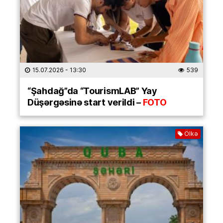
15.07.2026
- 13:30
539
“Şahdağ”da “TourismLAB” Yay
Düşərgəsinə start verildi –
FOTO
Ölkə