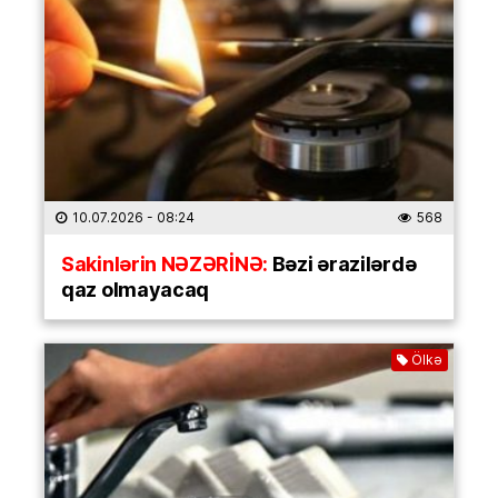
10.07.2026
- 08:24
568
Sakinlərin NƏZƏRİNƏ:
Bəzi ərazilərdə
qaz olmayacaq
Ölkə