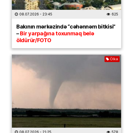
08.07.2026
- 23:45
625
Bakının mərkəzində “cəhənnəm bitkisi”
–
Bir yarpağına toxunmaq belə
öldürür/FOTO
Ölkə
08.07.2026
- 21:25
578