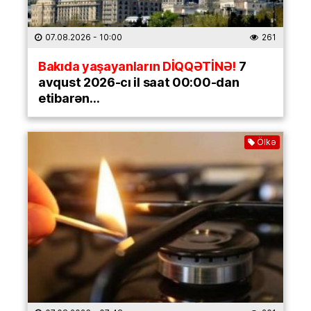
07.08.2026
- 10:00
261
Bakıda yaşayanların DİQQƏTİNƏ!
7
avqust 2026-cı il saat 00:00-dan
etibarən…
Ölkə