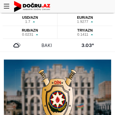
USD/AZN
EUR/AZN
1.7
1.9277
RUB/AZN
TRY/AZN
0.0231
0.1411
BAKI
3.03°