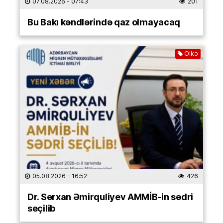
07.08.2026
- 07:43
201
Bu Bakı kəndlərində qaz olmayacaq
Ölkə
05.08.2026
- 16:52
426
Dr. Sərxan Əmirquliyev AMMİB-in sədri
seçilib