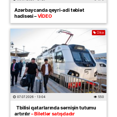
Azərbaycanda qeyri-adi təbiət
hadisəsi –
VİDEO
Ölkə
07.07.2026
- 13:04
550
Tbilisi qatarlarında sərnişin tutumu
artırılır
– Biletlər satışdadır