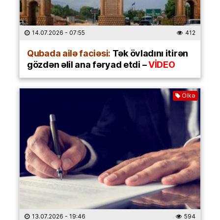
14.07.2026
- 07:55
412
Qubada ailə faciəsi:
Tək övladını itirən
gözdən əlil ana fəryad etdi –
VİDEO
Ölkə
13.07.2026
- 19:46
594