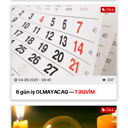
Ölkə
04.08.2026
- 08:45
337
8 gün iş OLMAYACAQ —
TƏQVİM
Ölkə