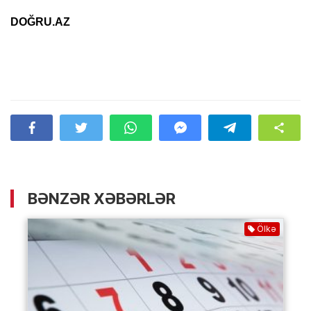
DOĞRU.AZ
BƏNZƏR XƏBƏRLƏR
Ölkə