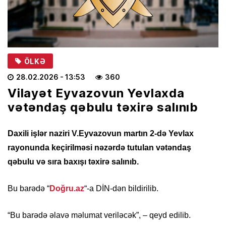
ÖLKƏ
28.02.2026
- 13:53
360
Vilayət Eyvazovun Yevlaxda
vətəndaş qəbulu təxirə salınıb
Daxili işlər naziri V.Eyvazovun martın 2-də Yevlax
rayonunda keçirilməsi nəzərdə tutulan vətəndaş
qəbulu və sıra baxışı təxirə salınıb.
Bu barədə “
Doğru.az
“-a DİN-dən bildirilib.
“Bu barədə əlavə məlumat veriləcək”, – qeyd edilib.