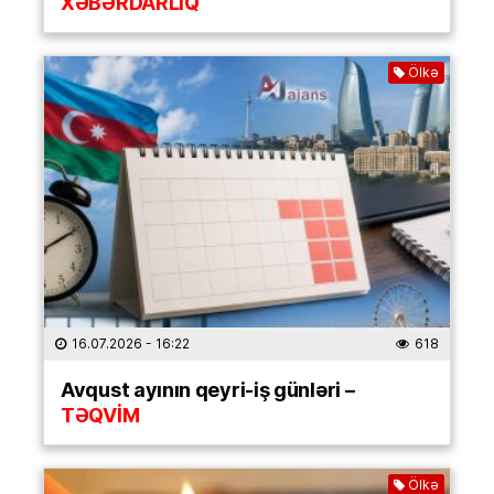
XƏBƏRDARLIQ
Ölkə
16.07.2026
- 16:22
618
Avqust ayının qeyri-iş günləri –
TƏQVİM
Ölkə