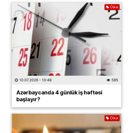
Ölkə
10.07.2026
- 10:48
585
Azərbaycanda 4 günlük iş həftəsi
başlayır?
Ölkə