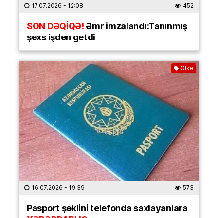
17.07.2026
- 12:08
452
SON DƏQİQƏ!
Əmr imzalandı:Tanınmış
şəxs işdən getdi
Ölkə
16.07.2026
- 19:39
573
Pasport şəklini telefonda saxlayanlara