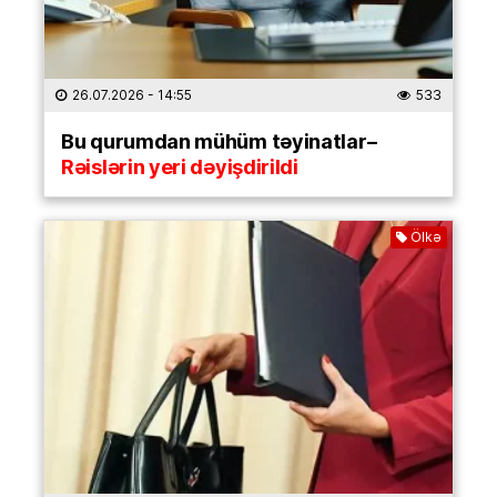
26.07.2026
- 14:55
533
Bu qurumdan mühüm təyinatlar–
Rəislərin yeri dəyişdirildi
Ölkə