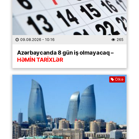
09.08.2026
- 10:16
265
Azərbaycanda 8 gün iş olmayacaq –
HƏMİN TARİXLƏR
Ölkə