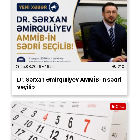
05.08.2026
- 16:52
210
Dr. Sərxan Əmirquliyev AMMİB-in sədri
seçilib
Ölkə