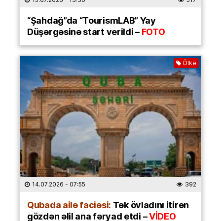
“Şahdağ”da “TourismLAB” Yay
Düşərgəsinə start verildi –
FOTO
Ölkə
14.07.2026
- 07:55
392
Qubada ailə faciəsi:
Tək övladını itirən
gözdən əlil ana fəryad etdi –
VİDEO