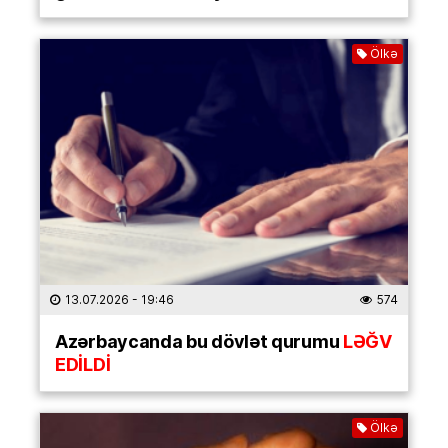
Ölkə
13.07.2026
- 19:46
574
Azərbaycanda bu dövlət qurumu
LƏĞV
EDİLDİ
Ölkə