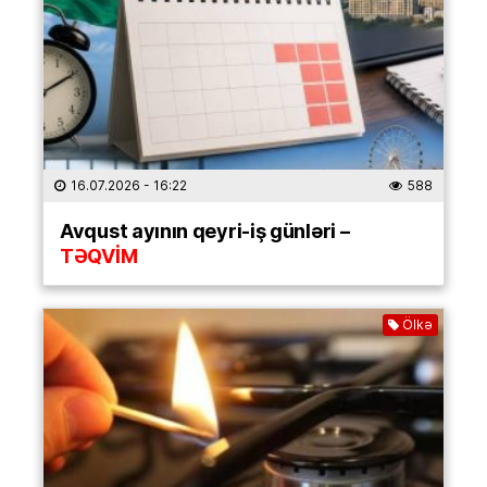
16.07.2026
- 16:22
588
Avqust ayının qeyri-iş günləri –
TƏQVİM
Ölkə