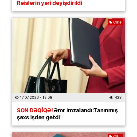
Rəislərin yeri dəyişdirildi
Ölkə
17.07.2026
- 12:08
423
SON DƏQİQƏ!
Əmr imzalandı:Tanınmış
şəxs işdən getdi
Ölkə