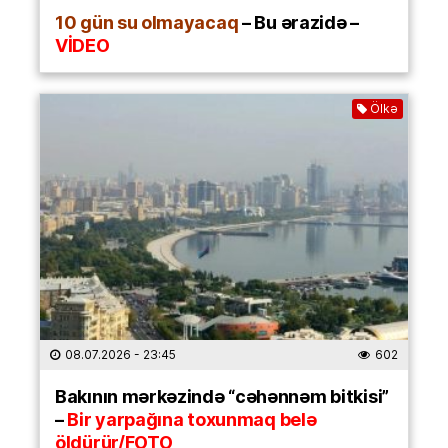
10 gün su olmayacaq
– Bu ərazidə –
VİDEO
Ölkə
08.07.2026
- 23:45
602
Bakının mərkəzində “cəhənnəm bitkisi”
–
Bir yarpağına toxunmaq belə
öldürür/FOTO