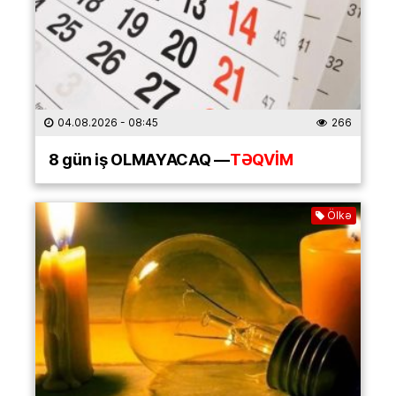
04.08.2026
- 08:45
266
8 gün iş OLMAYACAQ —
TƏQVİM
Ölkə