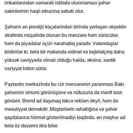
imkanlarından səmərəli istifadə olunmaması şəhər
sakinlərinin haqlı etirazına səbəb olur.
Şəhərin ən prestijli küçələrindən birində yerləşən obyektin
ətrafında müşahidə olunan bu mənzərə həm sürücülər,
həm də piyadalar üçün narahatlıq yaradır. Vətəndaşlar
bildirirlər ki, belə bir məkanda xidmət və təşkilatçılıq daha
yüksək səviyyədə olmalı olduğu halda, əksinə, xaotik
vəziyyət hökm sürür.
Paytaxtın mərkəzində bu cür mənzərənin yaranması Bakı
şəhərinin ümumi görünüşünə və nüfuzuna da mənfi təsir
göstərir. Brend ad daşımaq təkcə reklam deyil, həm də
məsuliyyət deməkdir. Müştərilərin rahatlığına və şəhər
qaydalarına hörmət göstərilmədiyi təqdirdə, ən məşhur ad
belə öz dəyərini itirə bilər.