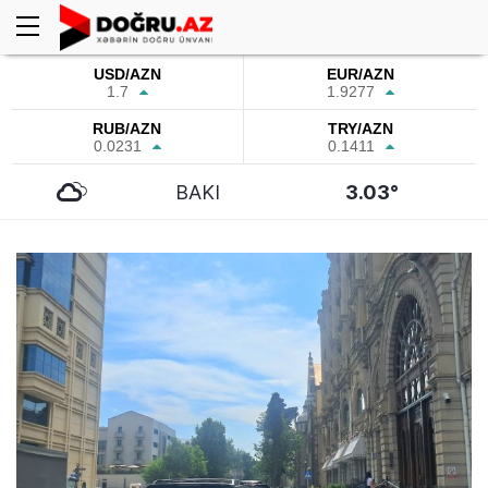
USD/AZN
EUR/AZN
1.7
1.9277
RUB/AZN
TRY/AZN
0.0231
0.1411
BAKI
3.03°