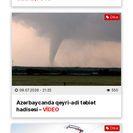
Ölkə
08.07.2026
- 21:25
550
Azərbaycanda qeyri-adi təbiət
hadisəsi –
VİDEO
Ölkə