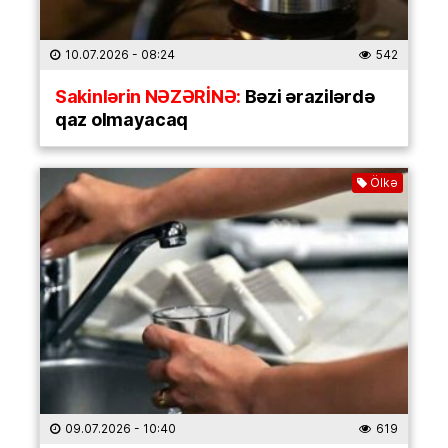
10.07.2026
- 08:24
542
Sakinlərin NƏZƏRİNƏ:
Bəzi ərazilərdə
qaz olmayacaq
Ölkə
09.07.2026
- 10:40
619