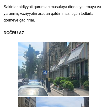
Sakinlər aidiyyəti qurumları məsələyə diqqət yetirməyə və
yaranmış vəziyyətin aradan qaldırılması üçün tədbirlər
görməyə çağırırlar.
DOĞRU.AZ