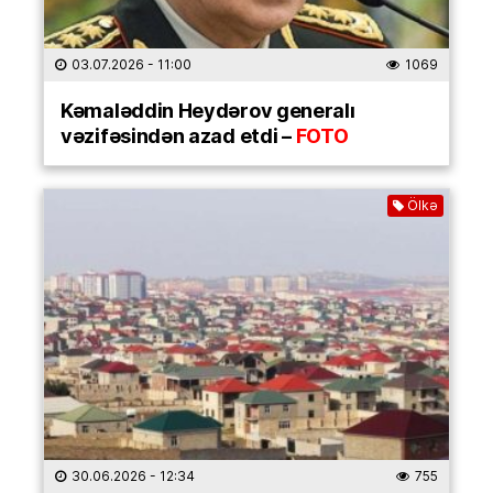
03.07.2026
- 11:00
1069
Kəmaləddin Heydərov generalı
vəzifəsindən azad etdi –
FOTO
Ölkə
30.06.2026
- 12:34
755