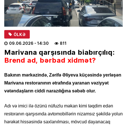
ÖLKƏ
09.06.2026
- 14:30
811
Marivana qarşısında biabırçılıq:
Brend ad, bərbad xidmət?
Bakının mərkəzində, Zərifə Əliyeva küçəsində yerləşən
Marivana restoranının ətrafında yaranan vəziyyət
vətəndaşların ciddi narazılığına səbəb olur.
Adı və imici ilə özünü nüfuzlu məkan kimi təqdim edən
restoranın qarşısında avtomobillərin nizamsız şəkildə yolun
hərəkət hissəsində saxlanılması, mövcud dayanacaq