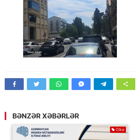
BƏNZƏR XƏBƏRLƏR
Ölkə