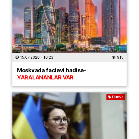
15.07.2026
- 16:23
915
Moskvada faciəvi hadisə-
YARALANANLAR VAR
Dünya