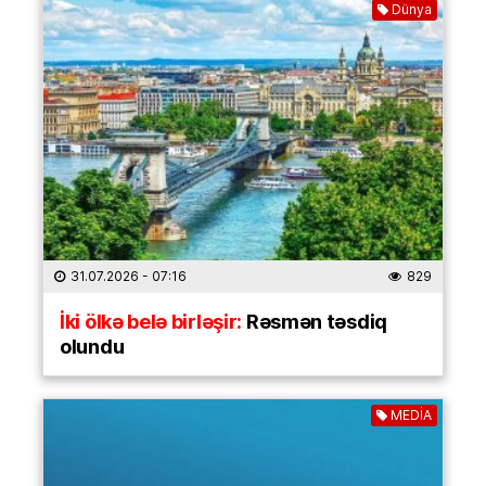
Dünya
31.07.2026
- 07:16
829
İki ölkə belə birləşir:
Rəsmən təsdiq
olundu
MEDİA