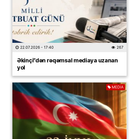
22.07.2026
- 17:40
267
Əkinçi”dən rəqəmsal mediaya uzanan
yol
MEDİA