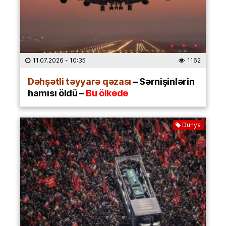
11.07.2026
- 10:35
1162
Dəhşətli təyyarə qəzası
– Sərnişinlərin
hamısı öldü –
Bu ölkədə
Dünya