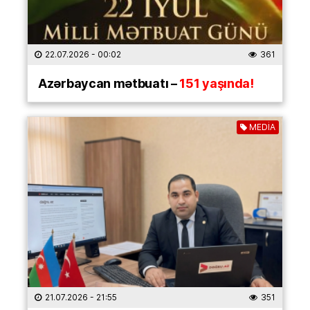
22.07.2026
- 00:02
361
Azərbaycan mətbuatı –
151 yaşında!
MEDİA
21.07.2026
- 21:55
351