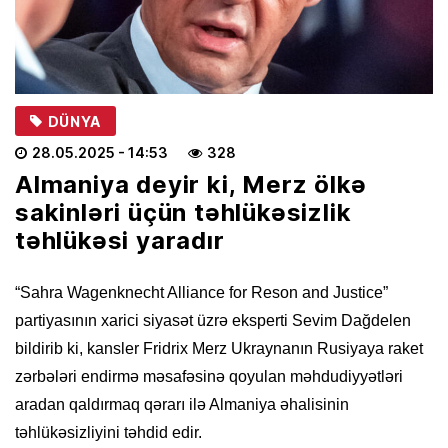
DÜNYA
28.05.2025
- 14:53
328
Almaniya deyir ki, Merz ölkə
sakinləri üçün təhlükəsizlik
təhlükəsi yaradır
“Sahra Wagenknecht Alliance for Reson and Justice”
partiyasının xarici siyasət üzrə eksperti Sevim Dağdelen
bildirib ki, kansler Fridrix Merz Ukraynanın Rusiyaya raket
zərbələri endirmə məsafəsinə qoyulan məhdudiyyətləri
aradan qaldırmaq qərarı ilə Almaniya əhalisinin
təhlükəsizliyini təhdid edir.