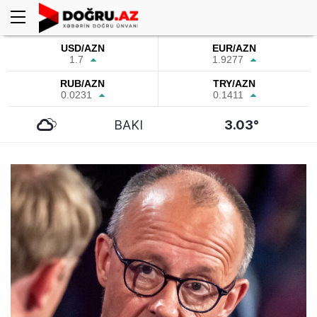
USD/AZN
EUR/AZN
1.7
1.9277
RUB/AZN
TRY/AZN
0.0231
0.1411
BAKI
3.03°