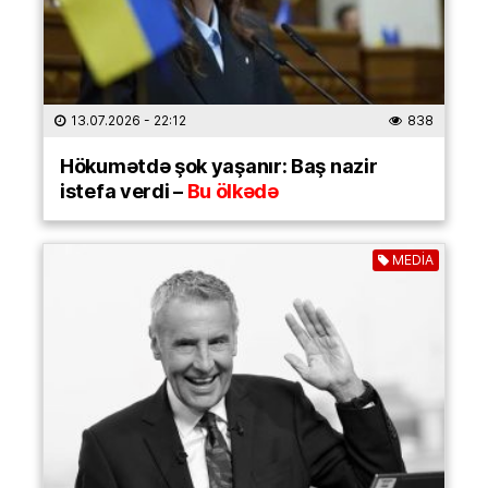
13.07.2026
- 22:12
838
Hökumətdə şok yaşanır: Baş nazir
istefa verdi –
Bu ölkədə
MEDİA