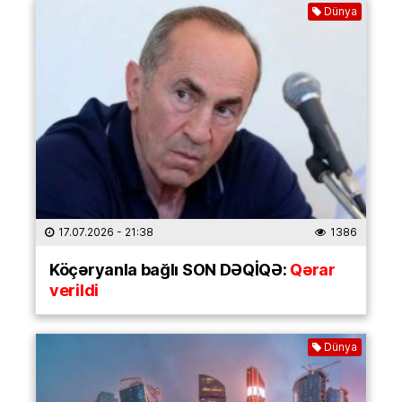
Dünya
17.07.2026
- 21:38
1386
Köçəryanla bağlı SON DƏQİQƏ:
Qərar
verildi
Dünya