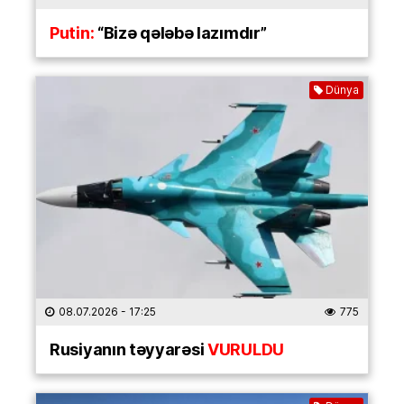
Putin:
“Bizə qələbə lazımdır”
Dünya
08.07.2026
- 17:25
775
Rusiyanın təyyarəsi
VURULDU