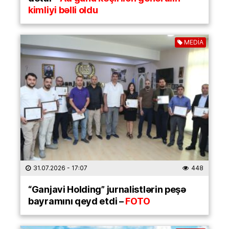
kimliyi bəlli oldu
MEDİA
31.07.2026
- 17:07
448
“Ganjavi Holding” jurnalistlərin peşə
bayramını qeyd etdi –
FOTO