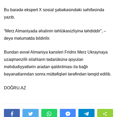
Bu barədə ekspert X sosial şəbəkəsindəki səhifəsində
yazıb.
“Merz Almaniyada əhalinin təhlükəsizliyinə təhdiddir”, –
deyə məlumatda bildirilir.
Bundan əvvəl Almaniya kansleri Fridrix Merz Ukraynaya
uzaqmənzilli silahların tədarükünə qoyulan
məhdudiyyətlərin aradan qaldırılması ilə bağlı
bəyanatlarından sonra müttəfiqləri tərəfindən tənqid edilib.
DOĞRU.AZ