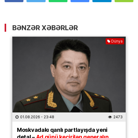
BƏNZƏR XƏBƏRLƏR
Dünya
01.08.2026
- 23:48
2473
Moskvadakı qanlı partlayışda yeni
detal –
Ad günü keçirilən generalın