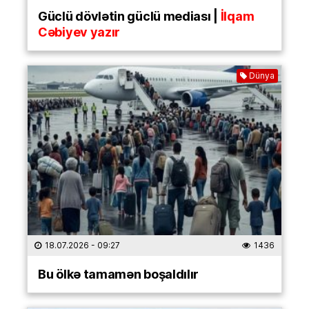
Güclü dövlətin güclü mediası |
İlqam
Cəbiyev yazır
Dünya
18.07.2026
- 09:27
1436
Bu ölkə tamamən boşaldılır