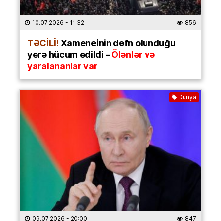
10.07.2026
- 11:32
856
TƏCİLİ!
Xameneinin dəfn olunduğu
yerə hücum edildi –
Ölənlər və
yaralananlar var
Dünya
09.07.2026
- 20:00
847