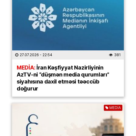
27.07.2026
- 22:54
381
MEDİA:
İran Kəşfiyyat Nazirliyinin
AzTV-ni “düşmən media qurumları”
siyahısına daxil etməsi təəccüb
doğurur
MEDİA