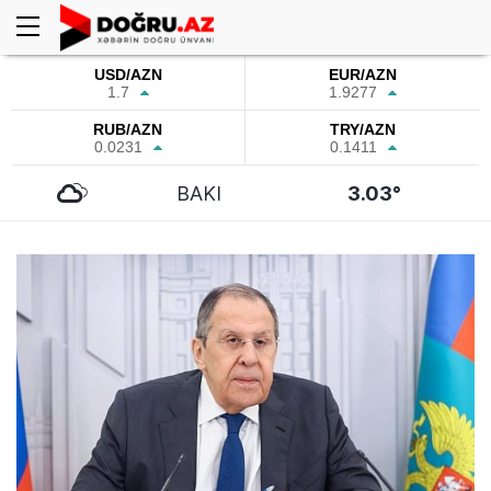
USD/AZN
EUR/AZN
1.7
1.9277
RUB/AZN
TRY/AZN
0.0231
0.1411
BAKI
3.03°