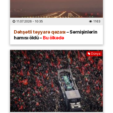
11.07.2026
- 10:35
1163
Dəhşətli təyyarə qəzası
– Sərnişinlərin
hamısı öldü –
Bu ölkədə
Dünya