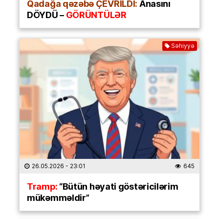
Qadağa qəzəbə ÇEVRİLDİ:
Anasını
DÖYDÜ –
GÖRÜNTÜLƏR
Səhiyyə
26.05.2026
- 23:01
645
Tramp:
“Bütün həyati göstəricilərim
mükəmməldir”