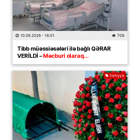
10.06.2026
- 16:01
709
Tibb müəssiəsələri ilə bağlı QƏRAR
VERİLDİ –
Məcburi olaraq…
Səhiyyə