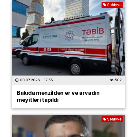
Səhiyyə
08.07.2026
- 17:55
502
Bakıda mənzildən ər və arvadın
meyitləri tapıldı
Səhiyyə