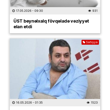
17.05.2026
- 09:30
931
ÜST beynəlxalq fövqəladə vəziyyət
elan etdi
Səhiyyə
16.05.2026
- 01:35
1523