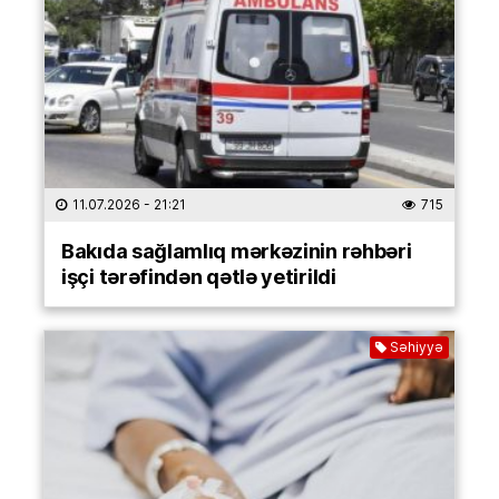
11.07.2026
- 21:21
715
Bakıda sağlamlıq mərkəzinin rəhbəri
işçi tərəfindən qətlə yetirildi
Səhiyyə