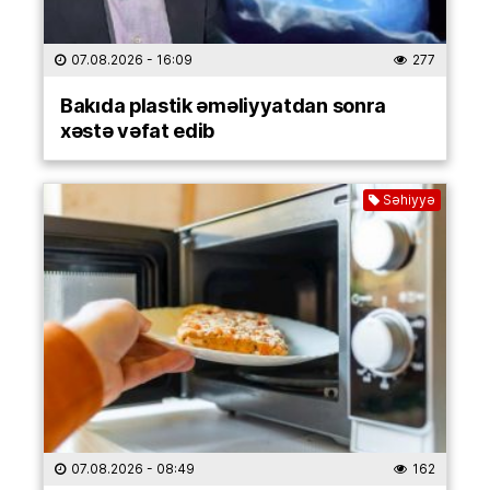
07.08.2026
- 16:09
277
Bakıda plastik əməliyyatdan sonra
xəstə vəfat edib
Səhiyyə
07.08.2026
- 08:49
162