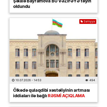
Şəlalə Bayramova BU VƏZİFƏYƏ təyin
oldundu
Səhiyyə
10.07.2026
- 14:53
494
Ölkədə qulaqdibi xəstəliyinin artması
iddiaları ilə bağlı
RƏSMİ AÇIQLAMA