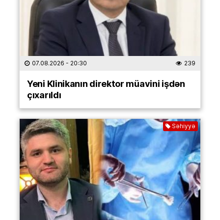
07.08.2026
- 20:30
239
Yeni Klinikanın direktor müavini işdən
çıxarıldı
Səhiyyə