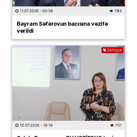
11.07.2026
- 00:38
783
Bayram Səfərovun bacısına vəzifə
verildi
Səhiyyə
10.07.2026
- 16:19
701