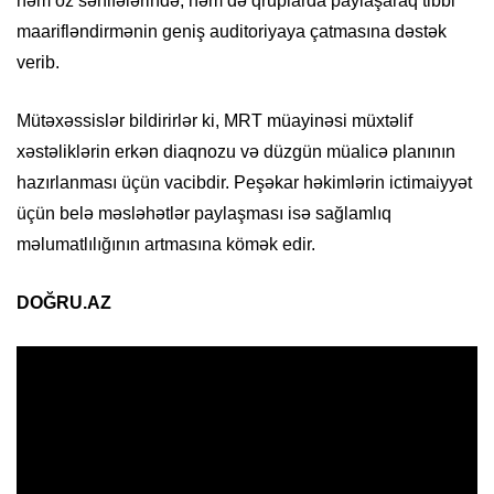
həm öz səhifələrində, həm də qruplarda paylaşaraq tibbi
maarifləndirmənin geniş auditoriyaya çatmasına dəstək
verib.
Mütəxəssislər bildirirlər ki, MRT müayinəsi müxtəlif
xəstəliklərin erkən diaqnozu və düzgün müalicə planının
hazırlanması üçün vacibdir. Peşəkar həkimlərin ictimaiyyət
üçün belə məsləhətlər paylaşması isə sağlamlıq
məlumatlılığının artmasına kömək edir.
DOĞRU.AZ