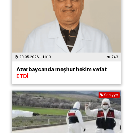
20.05.2026
- 11:19
743
Azərbaycanda məşhur həkim vəfat
ETDİ
Səhiyyə