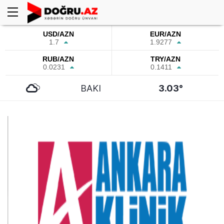
USD/AZN
EUR/AZN
1.7
1.9277
RUB/AZN
TRY/AZN
0.0231
0.1411
BAKI
3.03°