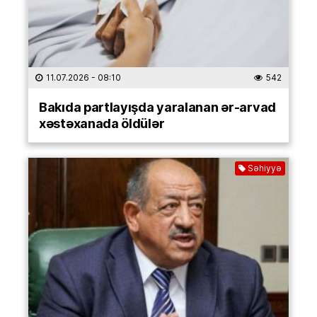
11.07.2026
- 08:10
542
Bakıda partlayışda yaralanan ər-arvad
xəstəxanada öldülər
Səhiyyə