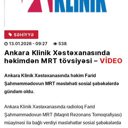
SƏHIYYƏ
13.01.2026
- 09:27
538
Ankara Klinik Xəstəxanasında
həkimdən MRT tövsiyəsi –
VİDEO
Ankara Klinik Xəstəxanasında həkim Farid
Şahməmmədovun MRT məsləhəti sosial şəbəkələrdə
gündəm oldu.
Ankara Klinik Xəstəxanasında radioloq Farid
Şahməmmədovun MRT (Maqnit Rezonans Tomoqrafiyası)
müayinəsi ilə bağlı verdiyi məsləhətlər sosial şəbəkələrdə