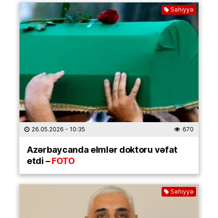
Səhiyyə
26.05.2026
- 10:35
670
Azərbaycanda elmlər doktoru vəfat
etdi –
FOTO
Səhiyyə