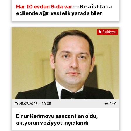
Hər 10 evdən 9-da var
— Belə istifadə
ediləndə ağır xəstəlik yarada bilər
Səhiyyə
25.07.2026
- 08:05
840
Elnur Kərimovu sancan ilan öldü,
aktyorun vəziyyəti açıqlandı