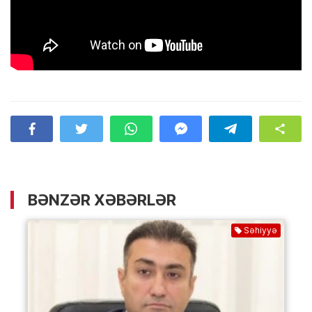
BƏNZƏR XƏBƏRLƏR
Səhiyyə