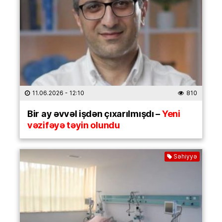
11.06.2026
- 12:10
810
Bir ay əvvəl işdən çıxarılmışdı –
Yeni
vəzifəyə təyin olundu
Səhiyyə