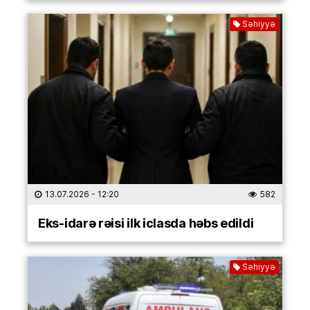
Səhiyyə
13.07.2026
- 12:20
582
Eks-idarə rəisi ilk iclasda həbs edildi
Səhiyyə