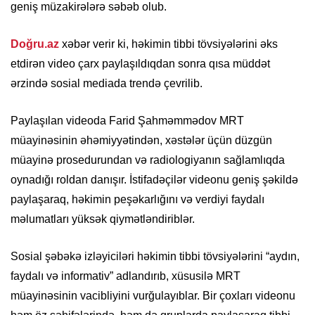
geniş müzakirələrə səbəb olub.
Doğru.az
xəbər verir ki, həkimin tibbi tövsiyələrini əks
etdirən video çarx paylaşıldıqdan sonra qısa müddət
ərzində sosial mediada trendə çevrilib.
Paylaşılan videoda Farid Şahməmmədov MRT
müayinəsinin əhəmiyyətindən, xəstələr üçün düzgün
müayinə prosedurundan və radiologiyanın sağlamlıqda
oynadığı roldan danışır. İstifadəçilər videonu geniş şəkildə
paylaşaraq, həkimin peşəkarlığını və verdiyi faydalı
məlumatları yüksək qiymətləndiriblər.
Sosial şəbəkə izləyiciləri həkimin tibbi tövsiyələrini “aydın,
faydalı və informativ” adlandırıb, xüsusilə MRT
müayinəsinin vacibliyini vurğulayıblar. Bir çoxları videonu