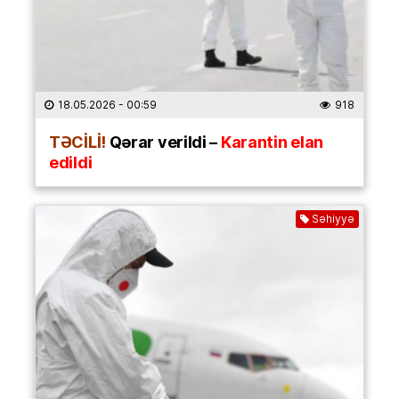
18.05.2026
- 00:59
918
TƏCİLİ!
Qərar verildi –
Karantin elan
edildi
Səhiyyə