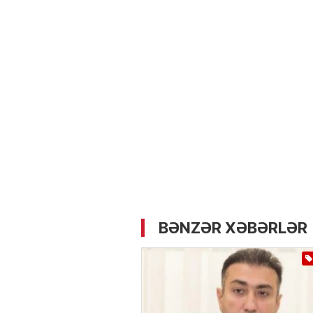
05.05.2026
- 12:14
733
Üz dərisinə necə qulluq e
lazımdır? –
Kosmetoloq S
Məmmədli ilə MÜSAHİBƏ
BƏNZƏR XƏBƏRLƏR