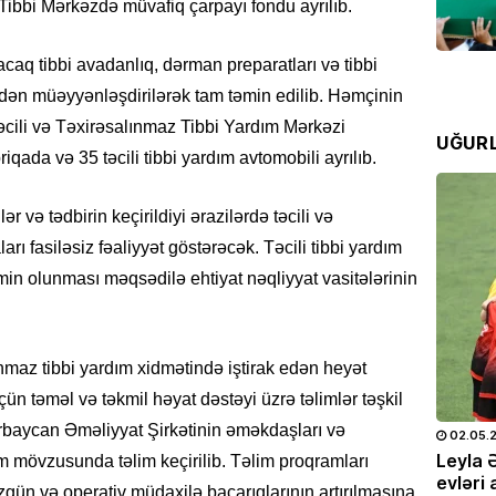
Zeynal
i Tibbi Mərkəzdə müvafiq çarpayı fondu ayrılıb.
olundu
07.08
caq tibbi avadanlıq, dərman preparatları və tibbi
ədən müəyyənləşdirilərək tam təmin edilib. Həmçinin
RƏSMI
ili və Təxirəsalınmaz Tibbi Yardım Mərkəzi
UĞUR
Prezide
iqada və 35 təcili tibbi yardım avtomobili ayrılıb.
07.08
 və tədbirin keçirildiyi ərazilərdə təcili və
RƏSMI
arı fasiləsiz fəaliyyət göstərəcək. Təcili tibbi yardım
Media 
təmin olunması məqsədilə ehtiyat nəqliyyat vasitələrinin
07.08
CƏMIYY
ınmaz tibbi yardım xidmətində iştirak edən heyət
Yayın ş
aşaca
üçün təməl və təkmil həyat dəstəyi üzrə təlimlər təşkil
07.08
baycan Əməliyyat Şirkətinin əməkdaşları və
25.05.2026
- 10:28
720
02.05.
doğum
Leyla Əliyeva və Alyona Əliyeva
Leyla 
dım mövzusunda təlim keçirilib. Təlim proqramları
OTO
Müstəqillik Gününə həsr olunmuş
evləri 
HADISƏ
üzgün və operativ müdaxilə bacarıqlarının artırılmasına