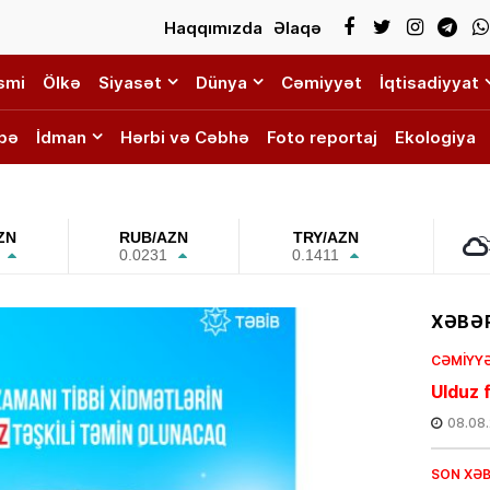
Haqqımızda
Əlaqə
smi
Ölkə
Siyasət
Dünya
Cəmiyyət
İqtisadiyyat
bə
İdman
Hərbi və Cəbhə
Foto reportaj
Ekologiya
ZN
RUB/AZN
TRY/AZN
0.0231
0.1411
XƏBƏR
CƏMIYY
Ulduz f
08.08
SON XƏ