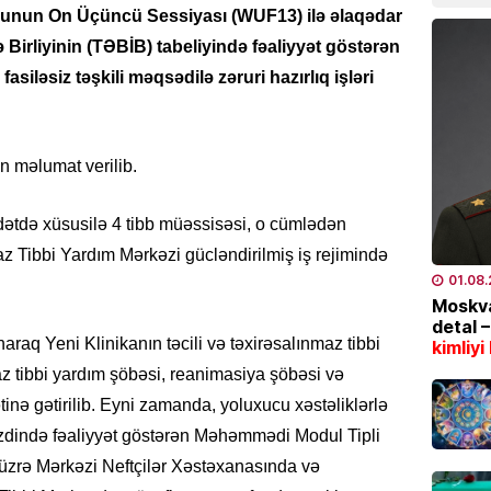
07.08
un On Üçüncü Sessiyası (WUF13) ilə əlaqədar
 Birliyinin (TƏBİB) tabeliyində fəaliyyət göstərən
İDMAN
asiləsiz təşkili məqsədilə zəruri hazırlıq işləri
“Fənər
07.08
n məlumat verilib.
SƏHIYYƏ
Bakıda
xəstə 
müddətdə xüsusilə 4 tibb müəssisəsi, o cümlədən
z Tibbi Yardım Mərkəzi gücləndirilmiş iş rejimində
07.08
01.08
Moskva
İQTISAD
detal 
2006-c
araq Yeni Klinikanın təcili və təxirəsalınmaz tibbi
kimliyi
nəzəri
az tibbi yardım şöbəsi, reanimasiya şöbəsi və
açıqla
inə gətirilib. Eyni zamanda, yoluxucu xəstəliklərlə
07.08
zdində fəaliyyət göstərən Məhəmmədi Modul Tipli
 üzrə Mərkəzi Neftçilər Xəstəxanasında və
SON XƏ