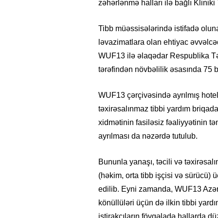
zəhərlənmə halları ilə bağlı Klinik
Tibb müəssisələrində istifadə oluna
ləvazimatlara olan ehtiyac əvvəlc
WUF13 ilə əlaqədar Respublika Təc
tərəfindən növbəlilik əsasında 75 br
WUF13 çərçivəsində ayrılmış hotellər
təxirəsalınmaz tibbi yardım briqadal
xidmətinin fasiləsiz fəaliyyətinin 
ayrılması da nəzərdə tutulub.
Bununla yanaşı, təcili və təxirəsal
(həkim, orta tibb işçisi və sürücü) 
edilib. Eyni zamanda, WUF13 Azər
15.02.2026
- 18:49
1026
Leyla Əliyeva babasının 
könüllüləri üçün də ilkin tibbi yar
gününü belə qeyd etdi –
F
iştirakçıların fövqəladə hallarda d