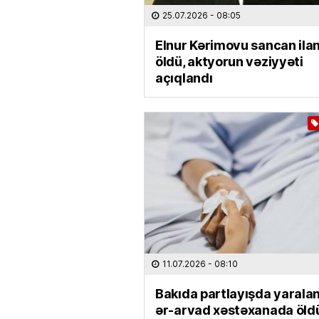
25.07.2026
- 08:05
Elnur Kərimovu sancan ila
öldü, aktyorun vəziyyəti
açıqlandı
11.07.2026
- 08:10
Bakıda partlayışda yarala
ər-arvad xəstəxanada öld