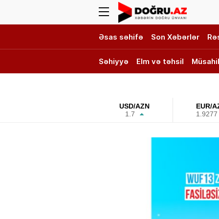
Əsas səhifə
Son Xəbərlər
Rə
Səhiyyə
Elm və təhsil
Müsahi
DOĞRU TV
USD/AZN
EUR/A
1.7
1.9277