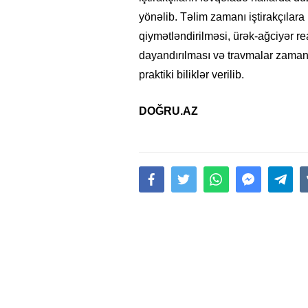
yönəlib. Təlim zamanı iştirakçılara 
qiymətləndirilməsi, ürək-ağciyər r
dayandırılması və travmalar zamanı 
praktiki biliklər verilib.
DOĞRU.AZ