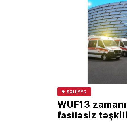
SƏHIYYƏ
WUF13 zamanı t
fasiləsiz təşki