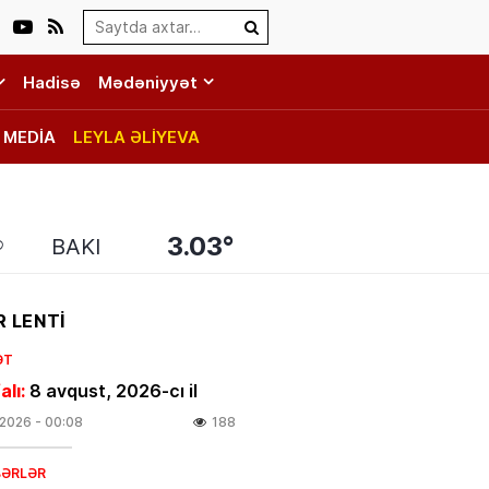
Search…
Hadisə
Mədəniyyət
MEDİA
LEYLA ƏLİYEVA
3.03°
BAKI
 LENTİ
ƏT
alı:
8 avqust, 2026-cı il
.2026
- 00:08
188
BƏRLƏR