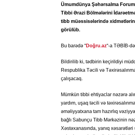
Ümumdünya Şəhərsalma Forumun
Tibbi Ərazi Bölmələrini İdarəetmə
tibb müəssisələrində xidmətlərin f
görülüb.
Bu barədə “
Doğru.az
“-a TƏBİB-də
Bildirilib ki, tədbirin keçirildiyi 
Respublika Təcili və Təxirəsalınma
çalışacaq.
Mümkün tibbi ehtiyaclar nəzərə alın
yardım, uşaq təcili və təxirəsalınm
əməliyyatxana tam hazırlıq vəziyyət
bağlı Sabunçu Tibb Mərkəzinin nə
Xəstəxanasında, yanıq xəsarətləri