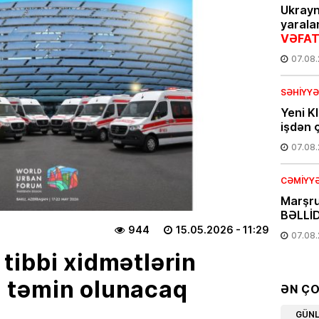
Ukray
yarala
VƏFAT
07.08
SƏHIYYƏ
Yeni K
işdən ç
07.08
CƏMIYY
Marşru
BƏLLİD
944
15.05.2026
- 11:29
07.08
ibbi xidmətlərin
EKOLOG
li təmin olunacaq
Leysan
ƏN Ç
XƏBƏR
GÜN