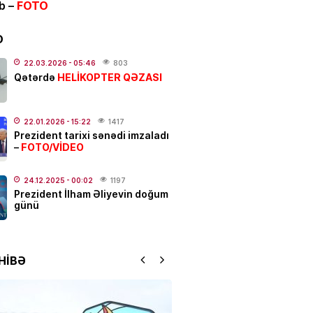
ib –
FOTO
 güclü yanğın
BAŞLAYIB
.2026
- 12:09
150
D
ƏT
22.03.2026
- 05:46
803
HELİKOPTER QƏZASI
Qətərdə
 Hacalıyeva mətbuat katibi
olundu
.2026
- 11:37
232
22.01.2026
- 15:22
1417
Prezident tarixi sənədi imzaladı
FOTO/VİDEO
–
IYA
da hava soyuyur: yağış,
dolu başlayır –
Tarix açıqlandı
24.12.2025
- 00:02
1197
Prezident İlham Əliyevin doğum
.2026
- 11:05
259
günü
N
 rejissor Çimnaz
HİBƏ
ovanın məzarından video
dı
.2026
- 10:33
192