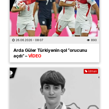
26.06.2026
- 08:07
890
Arda Güler Türkiyənin qol “orucunu
açdı” –
VİDEO
İdman