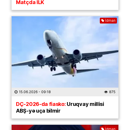
Matçda İLK
İdman
15.06.2026
- 09:18
875
DÇ-2026-da fiasko:
Uruqvay millisi
ABŞ-yə uça bilmir
İdman