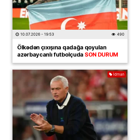
10.07.2026
- 19:53
490
Ölkədən çıxışına qadağa qoyulan
azərbaycanlı futbolçuda
SON DURUM
İdman