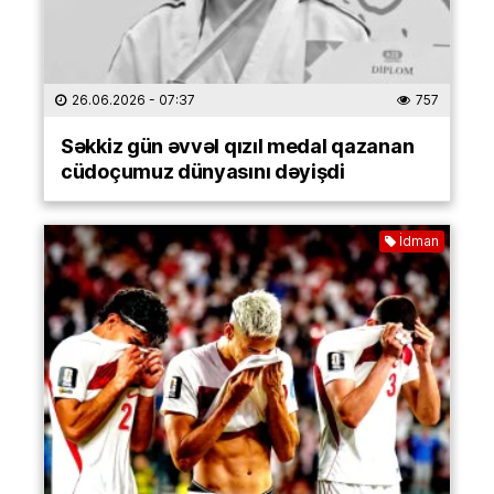
26.06.2026
- 07:37
757
Səkkiz gün əvvəl qızıl medal qazanan
cüdoçumuz dünyasını dəyişdi
İdman