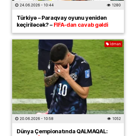
24.06.2026
- 10:44
1280
Türkiyə – Paraqvay oyunu yenidən
keçiriləcək? –
FIFA-dan cavab gəldi
İdman
20.06.2026
- 10:58
1052
Dünya Çempionatında QALMAQAL: