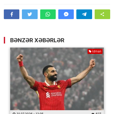
BƏNZƏR XƏBƏRLƏR
İdman
31.07.2026
- 12:05
627