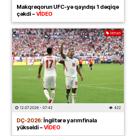
Makqreqorun UFC-yə qayıdışı 1 dəqiqə
çəkdi –
VİDEO
İdman
12.07.2026
- 07:42
422
DÇ-2026:
İngiltərə yarımfinala
yüksəldi –
VİDEO