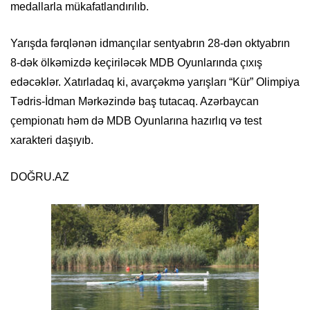
medallarla mükafatlandırılıb.
Yarışda fərqlənən idmançılar sentyabrın 28-dən oktyabrın
8-dək ölkəmizdə keçiriləcək MDB Oyunlarında çıxış
edəcəklər. Xatırladaq ki, avarçəkmə yarışları “Kür” Olimpiya
Tədris-İdman Mərkəzində baş tutacaq. Azərbaycan
çempionatı həm də MDB Oyunlarına hazırlıq və test
xarakteri daşıyıb.
DOĞRU.AZ