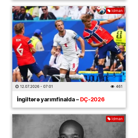
İdman
12.07.2026
- 07:01
461
İngiltərə yarımfinalda –
DÇ-2026
İdman