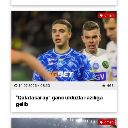
İdman
14.07.2026
- 08:53
463
“Qalatasaray” gənc ulduzla razılığa
gəlib
İdman