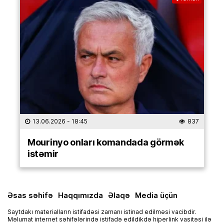
13.06.2026
- 18:45
837
Mourinyo onları komandada görmək
istəmir
Əsas səhifə
Haqqımızda
Əlaqə
Media üçün
Saytdakı materialların istifadəsi zamanı istinad edilməsi vacibdir.
Məlumat internet səhifələrində istifadə edildikdə hiperlink vasitəsi ilə