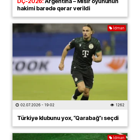
DÇ-2026:
Argentina – Misir oyununun
hakimi barədə qərar verildi
İdman
02.07.2026
- 19:02
1262
Türkiyə klubunu yox, “Qarabağ”ı seçdi
İdman