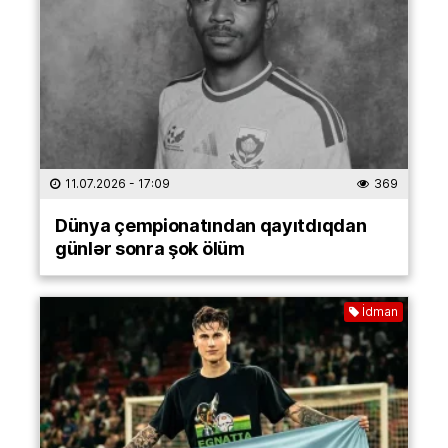
11.07.2026
- 17:09
369
Dünya çempionatından qayıtdıqdan
günlər sonra şok ölüm
İdman