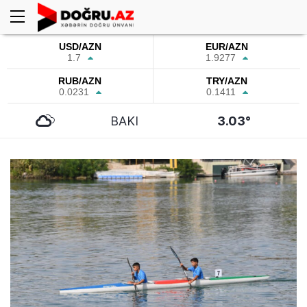
USD/AZN
EUR/AZN
1.7
1.9277
RUB/AZN
TRY/AZN
0.0231
0.1411
BAKI
3.03°