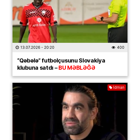
13.07.2026
- 20:20
400
“Qəbələ” futbolçusunu Slovakiya
klubuna satdı –
BU MƏBLƏĞƏ
İdman