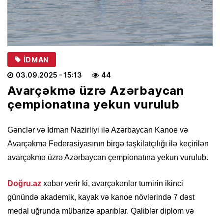
İDMAN
03.09.2025
- 15:13
44
Avarçəkmə üzrə Azərbaycan
çempionatına yekun vurulub
Gənclər və İdman Nazirliyi ilə Azərbaycan Kanoe və
Avarçəkmə Federasiyasının birgə təşkilatçılığı ilə keçirilən
avarçəkmə üzrə Azərbaycan çempionatına yekun vurulub.
Doğru.az
xəbər verir ki, avarçəkənlər turnirin ikinci
günündə akademik, kayak və kanoe növlərində 7 dəst
medal uğrunda mübarizə aparıblar. Qaliblər diplom və