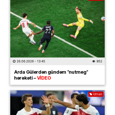
26.06.2026
- 13:45
852
Arda Gülerdən gündəm “nutmeg”
hərəkəti –
VİDEO
İdman