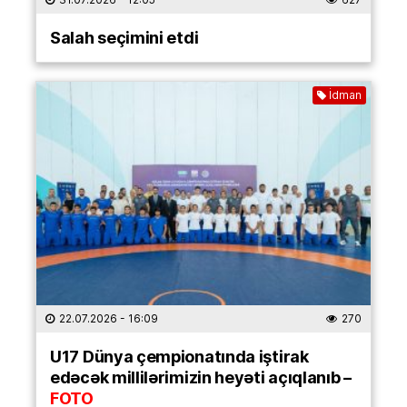
Salah seçimini etdi
İdman
22.07.2026
- 16:09
270
U17 Dünya çempionatında iştirak
edəcək millilərimizin heyəti açıqlanıb –
FOTO