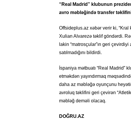
“Real Madrid” klubunun prezident
avro məbləğində transfer təklifini
Offsideplus.az xəbər verir ki, “Kra
Xulian Alvarezə təklif göndərdi. R
lakin “matrosçular”ın geri çevirdiy
satılmadığını bildirdi.
İspaniya mətbuatı “Real Madrid” kl
etməkdən yayındırmaq məqsədində o
daha az məbləğə oyunçunu heyətinə
avroluq təklifini geri çevirən “Atle
məbləğ deməli olacaq.
DOĞRU.AZ