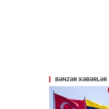
05.05.2026
- 12:14
731
Üz dərisinə necə qulluq e
lazımdır? –
Kosmetoloq S
Məmmədli ilə MÜSAHİBƏ
BƏNZƏR XƏBƏRLƏR