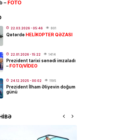
ib –
FOTO
dolu başlayır –
Tarix açıqlandı
.2026
- 11:05
239
D
N
22.03.2026
- 05:46
801
HELİKOPTER QƏZASI
Qətərdə
 rejissor Çimnaz
ovanın məzarından video
dı
22.01.2026
- 15:22
1414
.2026
- 10:33
177
Prezident tarixi sənədi imzaladı
FOTO/VİDEO
–
 yaşayanların DİQQƏTİNƏ!
7
24.12.2025
- 00:02
1195
Prezident İlham Əliyevin doğum
 2026-cı il saat 00:00-dan
günü
ən…
.2026
- 10:00
187
HİBƏ
ə batan qardaşlardan biri
ycan çempionu imiş