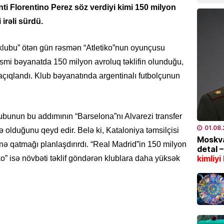
i Florentino Perez söz verdiyi kimi 150 milyon
İQTISAD
 irəli sürdü.
2006-c
nəzəri
l klubu” ötən gün rəsmən “Atletiko”nun oyunçusu
açıqla
əsmi bəyanatda 150 milyon avroluq təklifin olunduğu,
07.08
i açıqlandı. Klub bəyanatında argentinalı futbolçunun
SON XƏ
Zeynal
olundu
ubunun bu addımının “Barselona”nı Alvarezi transfer
07.08
01.08
lduğunu qeyd edir. Belə ki, Kataloniya təmsilçisi
Moskva
 qatmağı planlaşdırırdı. “Real Madrid”in 150 milyon
detal 
RƏSMI
kimliyi
tiko” isə növbəti təklif göndərən klublara daha yüksək
Prezide
07.08
RƏSMI
Media 