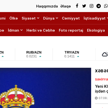
Haqqımızda
Əlaqə
smi
Ölkə
Siyasət
Dünya
Cəmiyyət
İqtisadiyyat
bə
İdman
Hərbi və Cəbhə
Foto reportaj
Ekologiya
ZN
RUB/AZN
TRY/AZN
0.0231
0.1411
XƏBƏR
SƏHIYYƏ
Yeni K
işdən ç
07.08