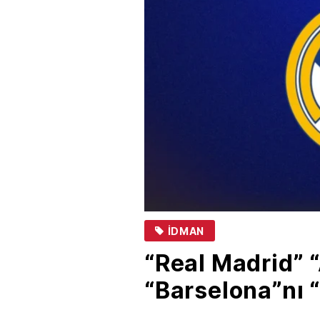
İDMAN
“Real Madrid” “
“Barselona”nı “