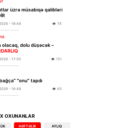
ƏT
tlar üzrə müsabiqə qalibləri
İR
.2026
- 18:46
74
IYA
 olacaq, dolu düşəcək –
DARLIQ
.2026
- 17:50
151
bağça” “onu” tapdı
.2026
- 16:48
65
 plastik əməliyyatdan sonra
vəfat edib
OX OXUNANLAR
.2026
- 16:09
59
LÜK
HƏFTƏLIK
AYLIQ