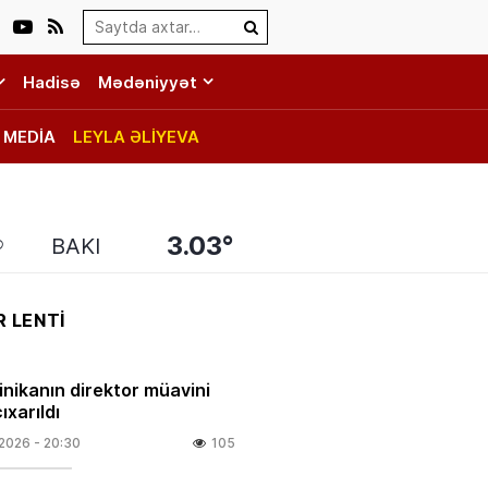
Search…
Hadisə
Mədəniyyət
MEDİA
LEYLA ƏLİYEVA
3.03°
BAKI
 LENTİ
linikanın direktor müavini
ıxarıldı
.2026
- 20:30
105