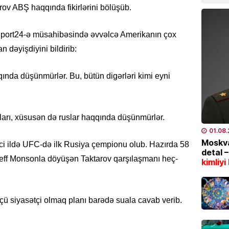
v ABŞ haqqında fikirlərini bölüşüb.
Azərba
07.08
 Sport24-ə müsahibəsində əvvəlcə Amerikanın çox
SƏHIYYƏ
n dəyişdiyini bildirib:
Hər 10
istifad
qında düşünmürlər. Bu, bütün digərləri kimi eyni
yarada
07.08
aları, xüsusən də ruslar haqqında düşünmürlər.
KINO TE
01.08
“
Sonun
Moskva
ci ildə UFC-də ilk Rusiya çempionu olub. Hazırda 58
mövsüm
detal 
 Jeff Monsonla döyüşən Taktarov qarşılaşmanı heç-
kimliyi
07.08
ÖLKƏ
Bu Bak
çü siyasətçi olmaq planı barədə suala cavab verib.
07.08