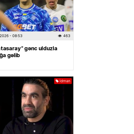
aqda günahlandırdı
.2026
- 09:42
527
 iş OLMAYACAQ —
TƏQVİM
.2026
- 08:53
463
.2026
- 08:45
292
atasaray” gənc ulduzla
ığa gəlib
zilərdə işıq olmayacaq
.2026
- 08:00
588
İdman
IYYAT
n-karta köçürmələrə
LİMİT
LDU
.2026
- 12:04
823
ƏT
alı:
2 avqust, 2026-cı il