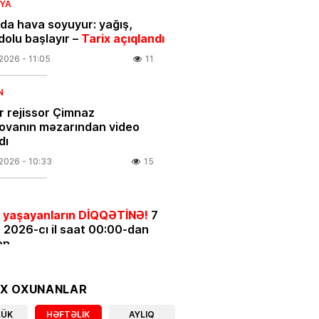
IYA
da hava soyuyur: yağış,
dolu başlayır –
Tarix açıqlandı
.2026
- 11:05
11
N
 rejissor Çimnaz
ovanın məzarından video
dı
.2026
- 10:33
15
 yaşayanların DİQQƏTİNƏ!
7
 2026-cı il saat 00:00-dan
ən…
.2026
- 10:00
60
OX OXUNANLAR
LÜK
HƏFTƏLIK
AYLIQ
ə batan qardaşlardan biri