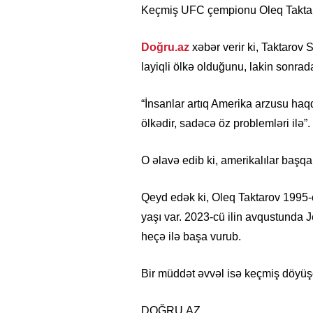
Keçmiş UFC çempionu Oleq Taktaro
Doğru.az
xəbər verir ki, Taktarov
layiqli ölkə olduğunu, lakin sonrada
“İnsanlar artıq Amerika arzusu haq
ölkədir, sadəcə öz problemləri ilə”.
O əlavə edib ki, amerikalılar başq
Qeyd edək ki, Oleq Taktarov 1995-
yaşı var. 2023-cü ilin avqustunda
heçə ilə başa vurub.
Bir müddət əvvəl isə keçmiş döyüş
DOĞRU.AZ