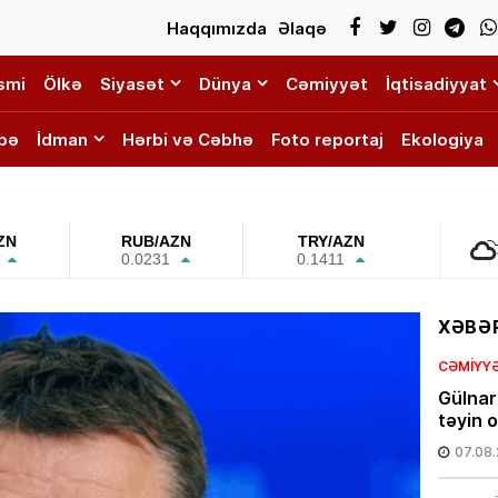
Haqqımızda
Əlaqə
smi
Ölkə
Siyasət
Dünya
Cəmiyyət
İqtisadiyyat
bə
İdman
Hərbi və Cəbhə
Foto reportaj
Ekologiya
ZN
RUB/AZN
TRY/AZN
0.0231
0.1411
XƏBƏR
CƏMIYY
Gülnar
təyin 
07.08