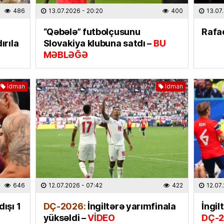
02.08
486
13.07.2026
- 20:20
400
13.07
“Qəbələ” futbolçusunu
Rafae
DÜNYA
ırıla
Slovakiya klubuna satdı –
BU
Moskva
MƏBLƏĞƏ
detal 
kimliyi
01.08
İdman
İdman
CƏMIYY
Azərba
etdi –
01.08
HADISƏ
Bakıda 
646
12.07.2026
- 07:42
422
12.07
01.08
ışı 1
DÇ-2026:
İngiltərə yarımfinala
İngil
yüksəldi –
VİDEO
DÇ-
MAQAZI