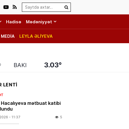
Search…
Hadisə
Mədəniyyət
MEDİA
LEYLA ƏLİYEVA
3.03°
BAKI
 LENTİ
ƏT
 Hacalıyeva mətbuat katibi
olundu
.2026
- 11:37
5