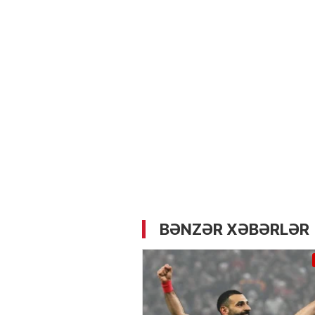
05.05.2026
- 12:14
728
Üz dərisinə necə qulluq e
lazımdır? –
Kosmetoloq S
Məmmədli ilə MÜSAHİBƏ
BƏNZƏR XƏBƏRLƏR