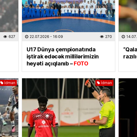
qazanm
04.08
ÖLKƏ
8 gün
627
22.07.2026
- 16:09
270
14.07
04.08
U17 Dünya çempionatında
“Qal
iştirak edəcək millilərimizin
razıl
ÖLKƏ
heyəti açıqlanıb –
FOTO
Bu əra
04.08
İdman
İdman
İQTISAD
Kartda
QOYU
02.08
CƏMIYY
Ulduz f