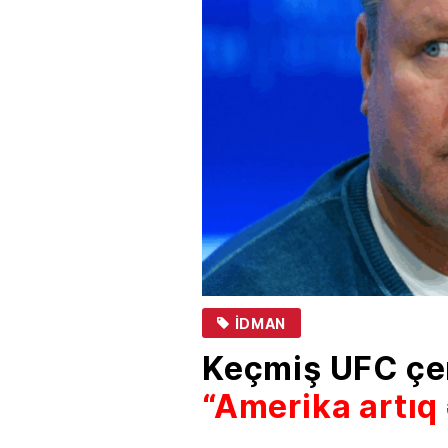
İDMAN
Keçmiş UFC çe
“Amerika artıq 