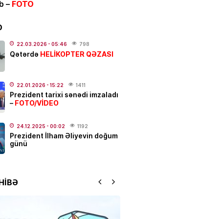
ib –
FOTO
nanlar var
.2026
- 08:30
342
D
22.03.2026
- 05:46
798
HELİKOPTER QƏZASI
Qətərdə
rxan Əmirquliyev AMMİB-in
eçilib
.2026
- 16:52
372
22.01.2026
- 15:22
1411
Prezident tarixi sənədi imzaladı
FOTO/VİDEO
ƏT
–
 ULDUZ FALI
– Ciddi maskanı
nara qoyun və…
24.12.2025
- 00:02
1192
Prezident İlham Əliyevin doğum
.2026
- 00:05
544
günü
IYYAT
ycan mənşəli qeyri-neft-qaz
HİBƏ
larının beynəlxalq
arda rəqabət qabiliyyəti
əcək