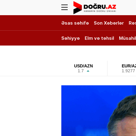
Əsas səhifə
Son Xəbərlər
Rə
Səhiyyə
Elm və təhsil
Müsahi
DOĞRU TV
USD/AZN
EUR/A
1.7
1.9277