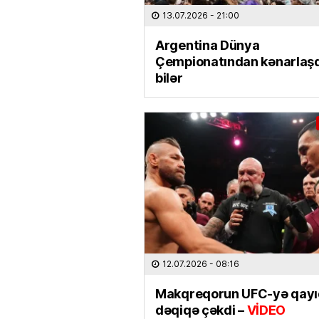
13.07.2026
- 21:00
Argentina Dünya
Çempionatından kənarlaşd
bilər
12.07.2026
- 08:16
Makqreqorun UFC-yə qayıd
dəqiqə çəkdi –
VİDEO