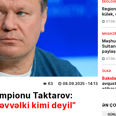
EKOLOG
Region
külək, 
07.08
MAQAZI
Məşhur
Sultan
paylaş
07.08
ÖLKƏ
Bakıda
avqust
63
08.09.2025
- 14:13
etibar
mpionu Taktarov:
07.08
əvvəlki kimi deyil”
ƏN Ç
HADISƏ
GÜN
Dənizd