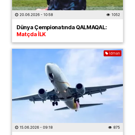
20.06.2026
- 10:58
1052
Dünya Çempionatında QALMAQAL:
Matçda İLK
İdman
15.06.2026
- 09:18
875