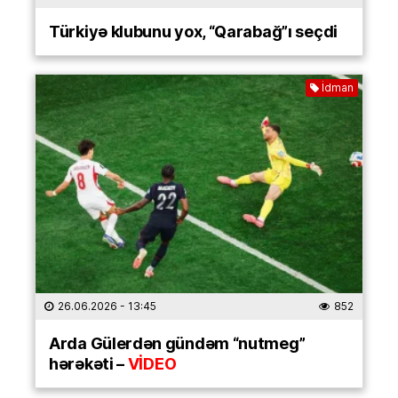
Türkiyə klubunu yox, “Qarabağ”ı seçdi
İdman
26.06.2026
- 13:45
852
Arda Gülerdən gündəm “nutmeg”
hərəkəti –
VİDEO