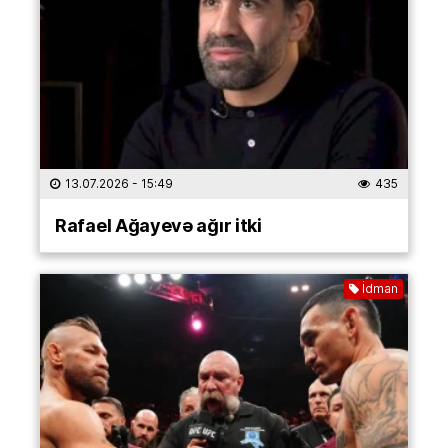
13.07.2026
- 15:49
435
Rafael Ağayevə ağır itki
İdman