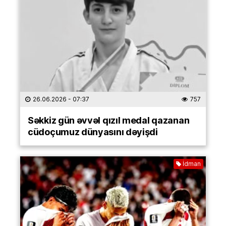
26.06.2026
- 07:37
757
Səkkiz gün əvvəl qızıl medal qazanan
cüdoçumuz dünyasını dəyişdi
İdman