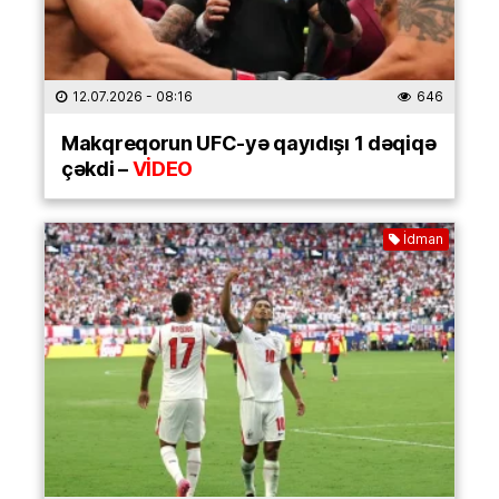
12.07.2026
- 08:16
646
Makqreqorun UFC-yə qayıdışı 1 dəqiqə
çəkdi –
VİDEO
İdman