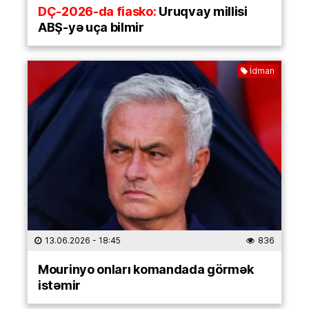
DÇ-2026-da fiasko:
Uruqvay millisi
ABŞ-yə uça bilmir
İdman
13.06.2026
- 18:45
836
Mourinyo onları komandada görmək
istəmir