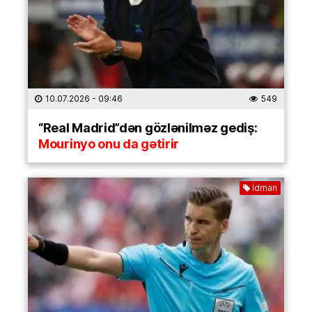
10.07.2026
- 09:46
549
“Real Madrid”dən gözlənilməz gediş:
Mourinyo onu da gətirir
İdman