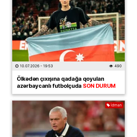
10.07.2026
- 19:53
490
Ölkədən çıxışına qadağa qoyulan
azərbaycanlı futbolçuda
SON DURUM
İdman