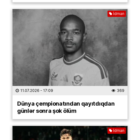
İdman
11.07.2026
- 17:09
369
Dünya çempionatından qayıtdıqdan
günlər sonra şok ölüm
İdman