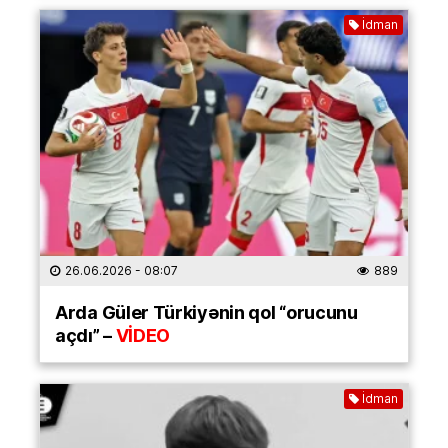
İdman
26.06.2026
- 08:07
889
Arda Güler Türkiyənin qol “orucunu
açdı” –
VİDEO
İdman