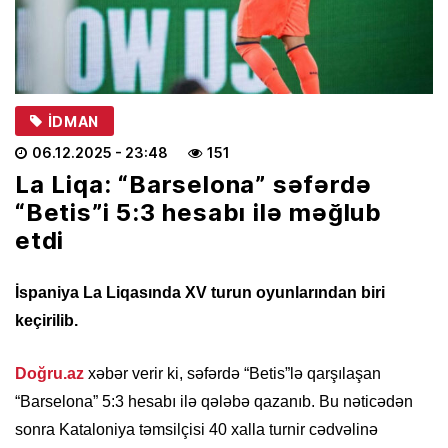
İDMAN
06.12.2025
- 23:48
151
La Liqa: “Barselona” səfərdə
“Betis”i 5:3 hesabı ilə məğlub
etdi
İspaniya La Liqasında XV turun oyunlarından biri
keçirilib.
Doğru.az
xəbər verir ki, səfərdə “Betis”lə qarşılaşan
“Barselona” 5:3 hesabı ilə qələbə qazanıb. Bu nəticədən
sonra Kataloniya təmsilçisi 40 xalla turnir cədvəlinə