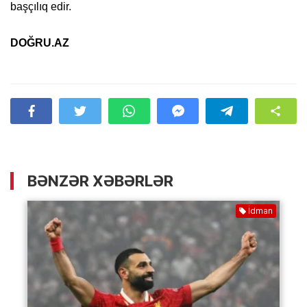
başçılıq edir.
DOĞRU.AZ
BƏNZƏR XƏBƏRLƏR
İdman