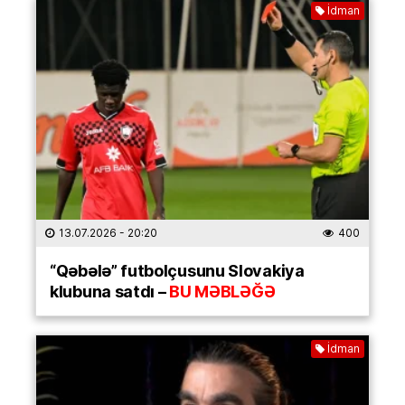
İdman
13.07.2026
- 20:20
400
“Qəbələ” futbolçusunu Slovakiya
klubuna satdı –
BU MƏBLƏĞƏ
İdman