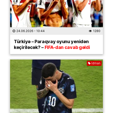
24.06.2026
- 10:44
1280
Türkiyə – Paraqvay oyunu yenidən
keçiriləcək? –
FIFA-dan cavab gəldi
İdman