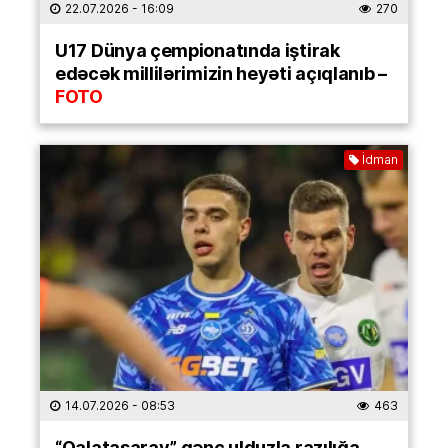
22.07.2026
- 16:09
270
U17 Dünya çempionatında iştirak
edəcək millilərimizin heyəti açıqlanıb –
FOTO
İdman
14.07.2026
- 08:53
463
“Qalatasaray” gənc ulduzla razılığa