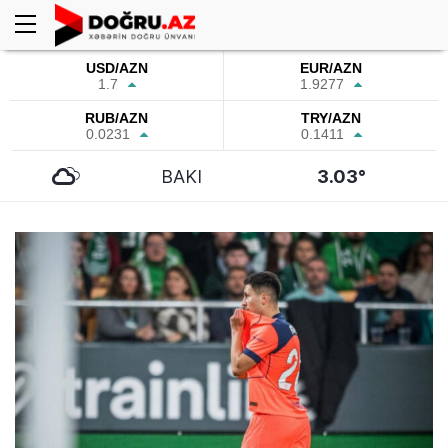
USD/AZN
EUR/AZN
1.7
1.9277
RUB/AZN
TRY/AZN
0.0231
0.1411
BAKI
3.03°