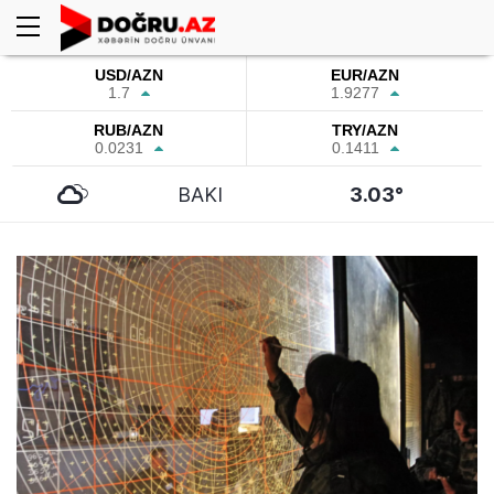
USD/AZN
EUR/AZN
1.7
1.9277
RUB/AZN
TRY/AZN
0.0231
0.1411
BAKI
3.03°