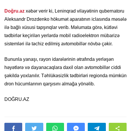
Doğru.az
xəbər verir ki, Leninqrad vilayətinin qubernatoru
Aleksandr Drozdenko hökumət aparatının iclasında məsələ
ilə bağlı xüsusi tapşırıqlar verib. Məlumata görə, kütləvi
tədbirlər keçirilən yerlərdə mobil radioelektron mübarizə
sistemləri ilə təchiz edilmiş avtomobillər növbə çəkir.
Bununla yanaşı, rayon idarələrinin ətrafında yerləşən
həyətlərə və dayanacaqlara daxil olan avtomobillər ciddi
şəkildə yoxlanılır. Təhlükəsizlik tədbirləri regionda mümkün
dron hücumlarının qarşısını almağa yönəlib.
DOĞRU.AZ