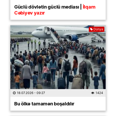
Güclü dövlətin güclü mediası |
İlqam
Cəbiyev yazır
Dünya
18.07.2026
- 09:27
1424
Bu ölkə tamamən boşaldılır