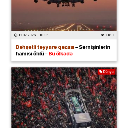
11.07.2026
- 10:35
1160
Dəhşətli təyyarə qəzası
– Sərnişinlərin
hamısı öldü –
Bu ölkədə
Dünya