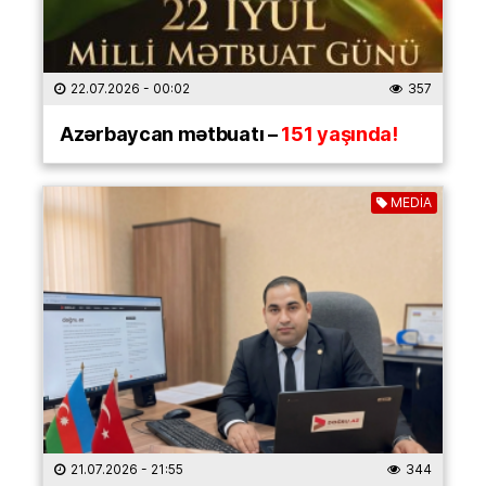
22.07.2026
- 00:02
357
Azərbaycan mətbuatı –
151 yaşında!
MEDİA
21.07.2026
- 21:55
344