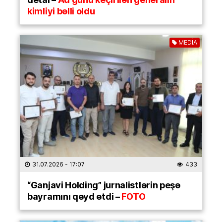
kimliyi bəlli oldu
MEDİA
31.07.2026
- 17:07
433
“Ganjavi Holding” jurnalistlərin peşə
bayramını qeyd etdi –
FOTO