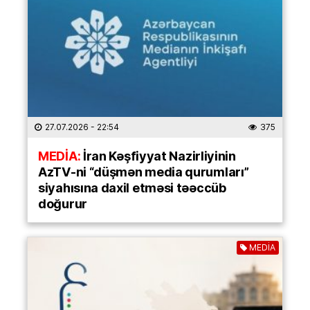
27.07.2026
- 22:54
375
MEDİA:
İran Kəşfiyyat Nazirliyinin
AzTV-ni “düşmən media qurumları”
siyahısına daxil etməsi təəccüb
doğurur
MEDİA