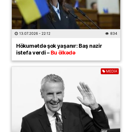
13.07.2026
- 22:12
834
Hökumətdə şok yaşanır: Baş nazir
istefa verdi –
Bu ölkədə
MEDİA