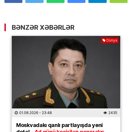
BƏNZƏR XƏBƏRLƏR
Dünya
01.08.2026
- 23:48
2435
Moskvadakı qanlı partlayışda yeni
detal –
Ad günü keçirilən generalın