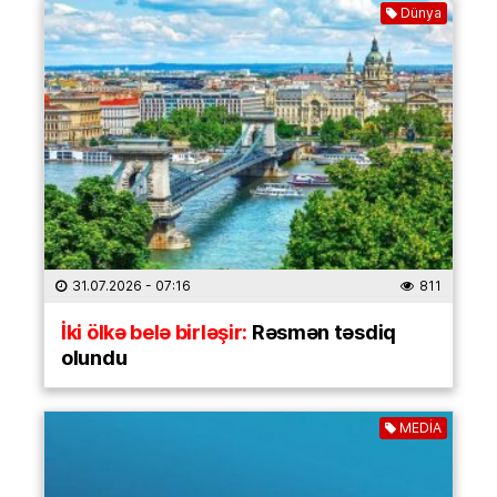
Dünya
31.07.2026
- 07:16
811
İki ölkə belə birləşir:
Rəsmən təsdiq
olundu
MEDİA