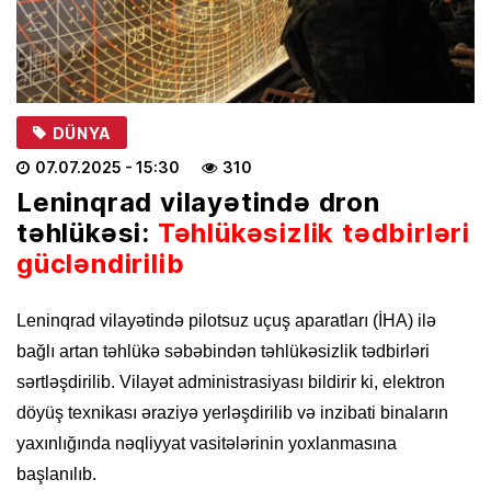
DÜNYA
07.07.2025
- 15:30
310
Leninqrad vilayətində dron
təhlükəsi:
Təhlükəsizlik tədbirləri
gücləndirilib
Leninqrad vilayətində pilotsuz uçuş aparatları (İHA) ilə
bağlı artan təhlükə səbəbindən təhlükəsizlik tədbirləri
sərtləşdirilib. Vilayət administrasiyası bildirir ki, elektron
döyüş texnikası əraziyə yerləşdirilib və inzibati binaların
yaxınlığında nəqliyyat vasitələrinin yoxlanmasına
başlanılıb.