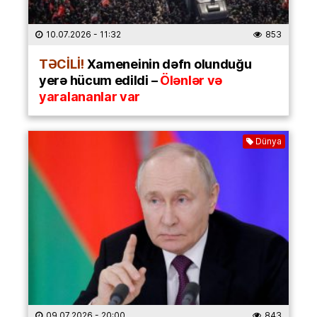
10.07.2026
- 11:32
853
TƏCİLİ!
Xameneinin dəfn olunduğu
yerə hücum edildi –
Ölənlər və
yaralananlar var
Dünya
09.07.2026
- 20:00
843