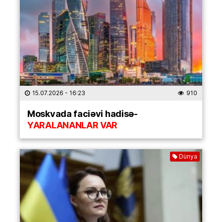
15.07.2026
- 16:23
910
Moskvada faciəvi hadisə-
YARALANANLAR VAR
Dünya