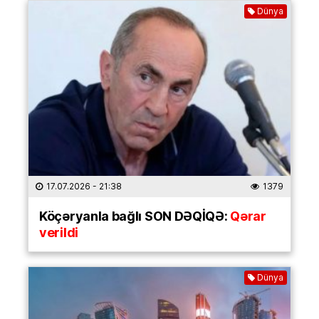
Dünya
17.07.2026
- 21:38
1379
Köçəryanla bağlı SON DƏQİQƏ:
Qərar
verildi
Dünya