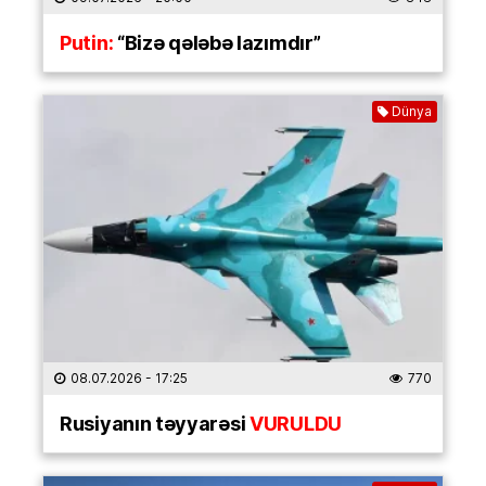
Putin:
“Bizə qələbə lazımdır”
Dünya
08.07.2026
- 17:25
770
Rusiyanın təyyarəsi
VURULDU