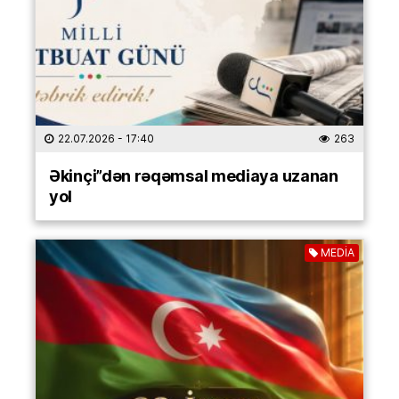
22.07.2026
- 17:40
263
Əkinçi”dən rəqəmsal mediaya uzanan
yol
MEDİA