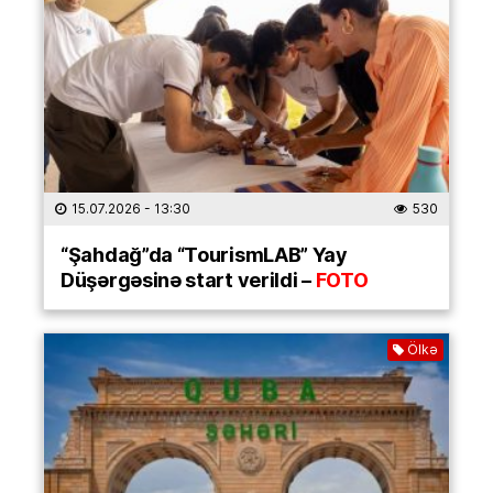
15.07.2026
- 13:30
530
“Şahdağ”da “TourismLAB” Yay
Düşərgəsinə start verildi –
FOTO
Ölkə