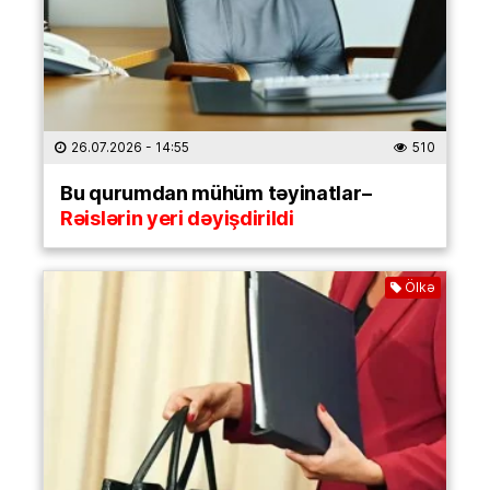
26.07.2026
- 14:55
510
Bu qurumdan mühüm təyinatlar–
Rəislərin yeri dəyişdirildi
Ölkə