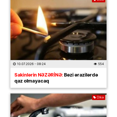
10.07.2026
- 08:24
554
Sakinlərin NƏZƏRİNƏ:
Bəzi ərazilərdə
qaz olmayacaq
Ölkə