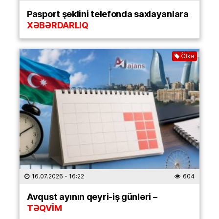
Pasport şəklini telefonda saxlayanlara
XƏBƏRDARLIQ
Ölkə
16.07.2026
- 16:22
604
Avqust ayının qeyri-iş günləri –
TƏQVİM