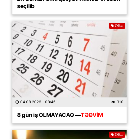
seçilib
Ölkə
04.08.2026
- 08:45
310
8 gün iş OLMAYACAQ —
TƏQVİM
Ölkə