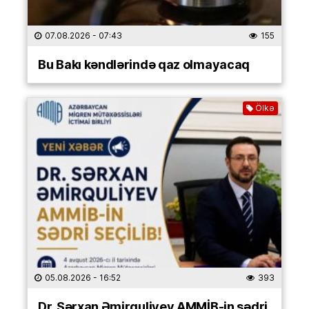
07.08.2026
- 07:43
155
Bu Bakı kəndlərində qaz olmayacaq
Ölkə
05.08.2026
- 16:52
393
Dr. Sərxan Əmirquliyev AMMİB-in sədri