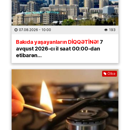
07.08.2026
- 10:00
193
Bakıda yaşayanların DİQQƏTİNƏ!
7
avqust 2026-cı il saat 00:00-dan
etibarən…
Ölkə