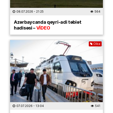
08.07.2026
- 21:25
564
Azərbaycanda qeyri-adi təbiət
hadisəsi –
VİDEO
Ölkə
07.07.2026
- 13:04
541