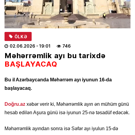
ÖLKƏ
02.06.2026
- 19:01
746
Məhərrəmlik ayı bu tarixdə
BAŞLAYACAQ
Bu il Azərbaycanda Məhərrəm ayı iyunun 16-da
başlayacaq.
Doğru.az
xəbər verir ki, Məhərrəmlik ayın ən mühüm günü
hesab edilən Aşura günü isə iyunun 25-nə təsadüf edəcək.
Məhərrəmlik ayından sonra isə Səfər ayı iyulun 15-də