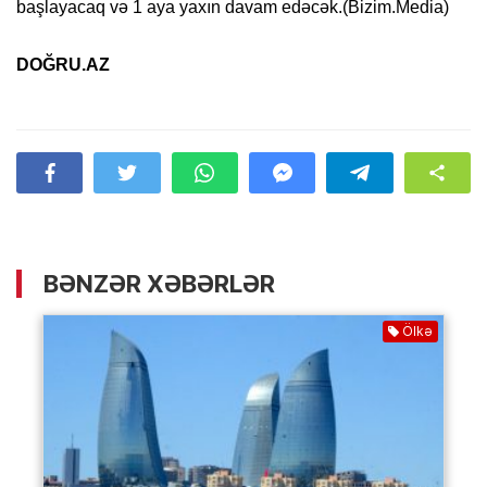
başlayacaq və 1 aya yaxın davam edəcək.(Bizim.Media)
DOĞRU.AZ
BƏNZƏR XƏBƏRLƏR
Ölkə