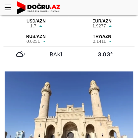
USD/AZN
EUR/AZN
1.7
1.9277
RUB/AZN
TRY/AZN
0.0231
0.1411
BAKI
3.03°