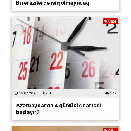
Bu ərazilərdə işıq olmayacaq
Ölkə
10.07.2026
- 10:48
572
Azərbaycanda 4 günlük iş həftəsi
başlayır?
Ölkə