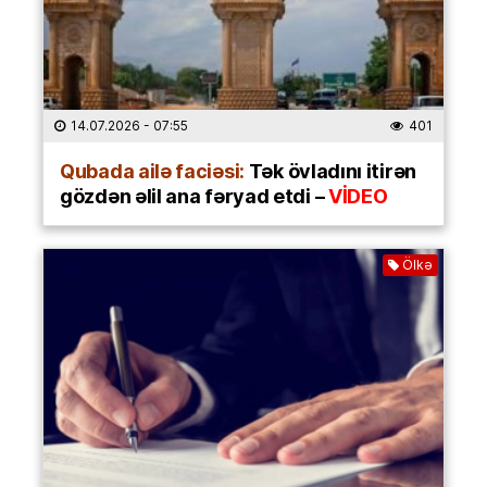
14.07.2026
- 07:55
401
Qubada ailə faciəsi:
Tək övladını itirən
gözdən əlil ana fəryad etdi –
VİDEO
Ölkə