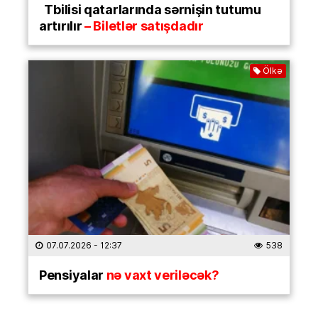
Tbilisi qatarlarında sərnişin tutumu
artırılır
– Biletlər satışdadır
Ölkə
07.07.2026
- 12:37
538
Pensiyalar
nə vaxt veriləcək?