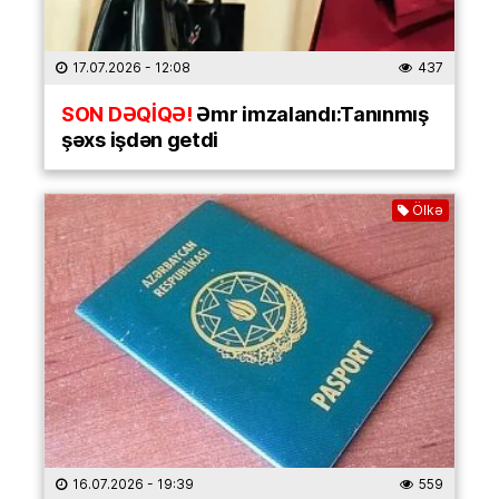
17.07.2026
- 12:08
437
SON DƏQİQƏ!
Əmr imzalandı:Tanınmış
şəxs işdən getdi
Ölkə
16.07.2026
- 19:39
559