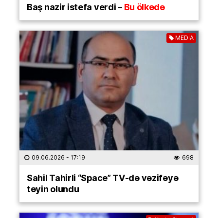
Baş nazir istefa verdi –
Bu ölkədə
MEDİA
09.06.2026
- 17:19
698
Sahil Tahirli “Space” TV-də vəzifəyə
təyin olundu