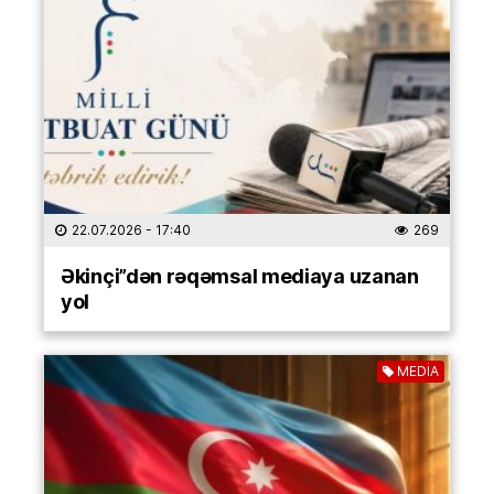
22.07.2026
- 17:40
269
Əkinçi”dən rəqəmsal mediaya uzanan
yol
MEDİA