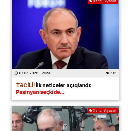
Xarici Siyasət
07.06.2026
- 20:50
515
TƏCİLİ!
İlk nəticələr açıqlandı:
Paşinyan seçkidə…
Xarici Siyasət