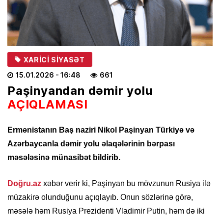
XARICI SIYASƏT
15.01.2026
- 16:48
661
Paşinyandan dəmir yolu
AÇIQLAMASI
Ermənistanın Baş naziri Nikol Paşinyan Türkiyə və
Azərbaycanla dəmir yolu əlaqələrinin bərpası
məsələsinə münasibət bildirib.
Doğru.az
xəbər verir ki, Paşinyan bu mövzunun Rusiya ilə
müzakirə olunduğunu açıqlayıb. Onun sözlərinə görə,
məsələ həm Rusiya Prezidenti Vladimir Putin, həm də iki