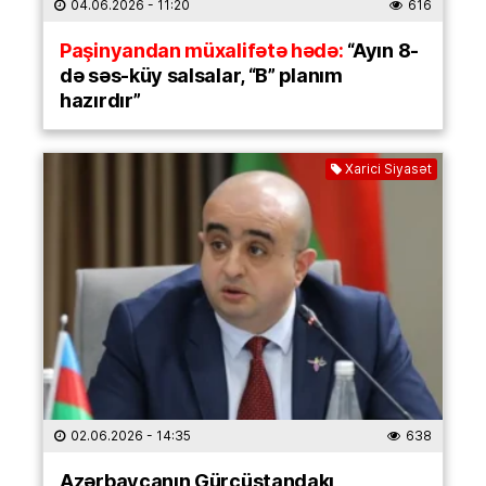
04.06.2026
- 11:20
616
Paşinyandan müxalifətə hədə:
“Ayın 8-
də səs-küy salsalar, “B” planım
hazırdır”
Xarici Siyasət
02.06.2026
- 14:35
638
Azərbaycanın Gürcüstandakı