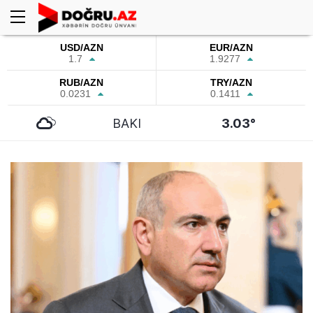
USD/AZN
EUR/AZN
1.7
1.9277
RUB/AZN
TRY/AZN
0.0231
0.1411
BAKI
3.03°