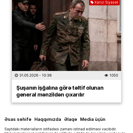
Xarici Siyasət
31.05.2026
- 10:38
1050
Şuşanın işğalına görə təltif olunan
general mənzildən çıxarılır
Əsas səhifə
Haqqımızda
Əlaqə
Media üçün
Saytdakı materialların istifadəsi zamanı istinad edilməsi vacibdir.