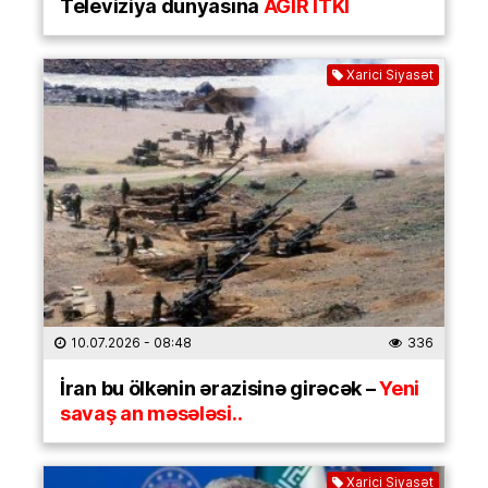
Televiziya dünyasına
AĞIR İTKİ
Xarici Siyasət
10.07.2026
- 08:48
336
İran bu ölkənin ərazisinə girəcək –
Yeni
savaş an məsələsi..
Xarici Siyasət