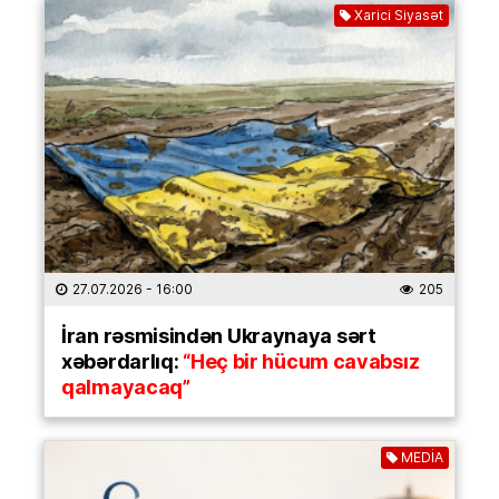
Xarici Siyasət
27.07.2026
- 16:00
205
İran rəsmisindən Ukraynaya sərt
xəbərdarlıq:
“Heç bir hücum cavabsız
qalmayacaq”
MEDİA