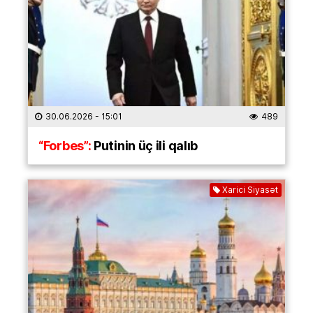
30.06.2026
- 15:01
489
“Forbes”:
Putinin üç ili qalıb
Xarici Siyasət