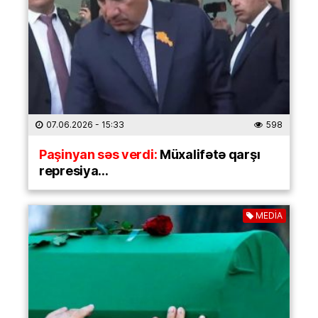
07.06.2026
- 15:33
598
Paşinyan səs verdi:
Müxalifətə qarşı
represiya…
MEDİA