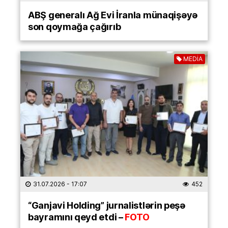
ABŞ generalı Ağ Evi İranla münaqişəyə
son qoymağa çağırıb
MEDİA
31.07.2026
- 17:07
452
“Ganjavi Holding” jurnalistlərin peşə
bayramını qeyd etdi –
FOTO