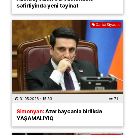
səfirliyində yeni təyinat
Xarici Siyasət
31.05.2026
- 15:33
711
Simonyan:
Azərbaycanla birlikdə
YAŞAMALIYIQ