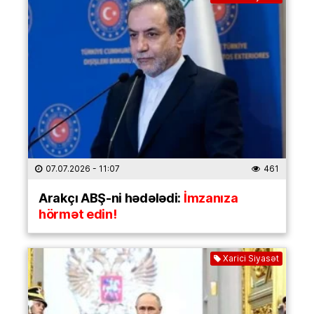
07.07.2026
- 11:07
461
Arakçı ABŞ-ni hədələdi:
İmzanıza
hörmət edin!
Xarici Siyasət