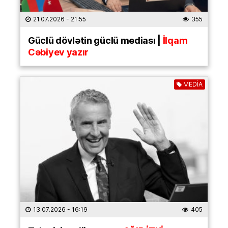
21.07.2026
- 21:55
355
Güclü dövlətin güclü mediası |
İlqam
Cəbiyev yazır
MEDİA
13.07.2026
- 16:19
405