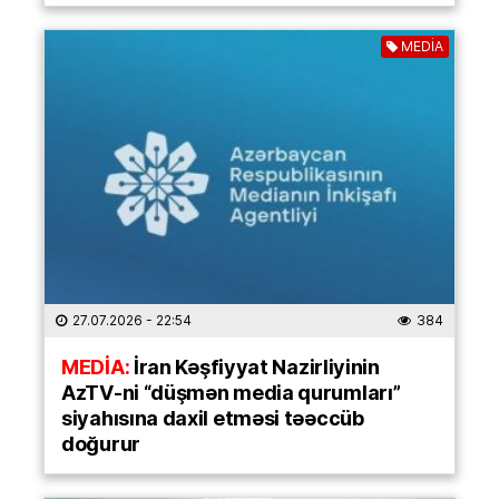
MEDİA
27.07.2026
- 22:54
384
MEDİA:
İran Kəşfiyyat Nazirliyinin
AzTV-ni “düşmən media qurumları”
siyahısına daxil etməsi təəccüb
doğurur