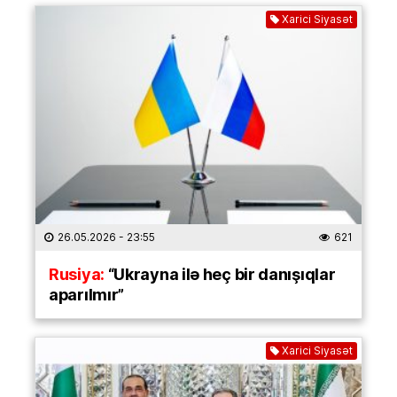
Xarici Siyasət
26.05.2026
- 23:55
621
Rusiya:
“Ukrayna ilə heç bir danışıqlar
aparılmır”
Xarici Siyasət