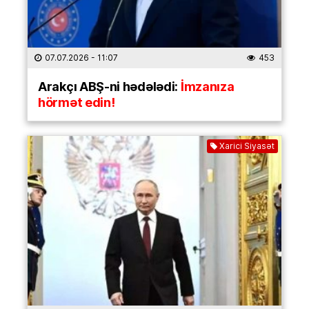
07.07.2026
- 11:07
453
Arakçı ABŞ-ni hədələdi:
İmzanıza
hörmət edin!
Xarici Siyasət