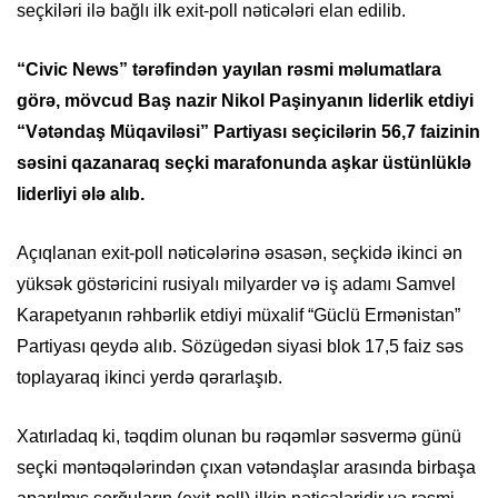
seçkiləri ilə bağlı ilk exit-poll nəticələri elan edilib.
“Civic News” tərəfindən yayılan rəsmi məlumatlara
görə, mövcud Baş nazir Nikol Paşinyanın liderlik etdiyi
“Vətəndaş Müqaviləsi” Partiyası seçicilərin 56,7 faizinin
səsini qazanaraq seçki marafonunda aşkar üstünlüklə
liderliyi ələ alıb.
Açıqlanan exit-poll nəticələrinə əsasən, seçkidə ikinci ən
yüksək göstəricini rusiyalı milyarder və iş adamı Samvel
Karapetyanın rəhbərlik etdiyi müxalif “Güclü Ermənistan”
Partiyası qeydə alıb. Sözügedən siyasi blok 17,5 faiz səs
toplayaraq ikinci yerdə qərarlaşıb.
Xatırladaq ki, təqdim olunan bu rəqəmlər səsvermə günü
seçki məntəqələrindən çıxan vətəndaşlar arasında birbaşa