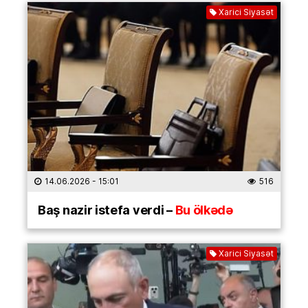
Xarici Siyasət
14.06.2026
- 15:01
516
Baş nazir istefa verdi –
Bu ölkədə
Xarici Siyasət