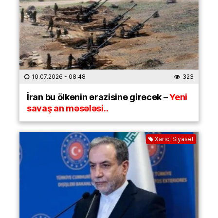
10.07.2026
- 08:48
323
İran bu ölkənin ərazisinə girəcək –
Yeni
savaş an məsələsi..
Xarici Siyasət