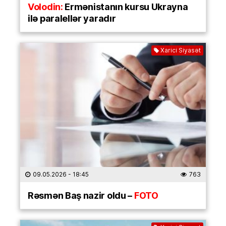
Volodin:
Ermənistanın kursu Ukrayna
ilə paralellər yaradır
Xarici Siyasət
09.05.2026
- 18:45
763
Rəsmən Baş nazir oldu –
FOTO