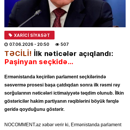
XARICI SIYASƏT
07.06.2026
- 20:50
507
TƏCİLİ!
İlk nəticələr açıqlandı:
Paşinyan seçkidə…
Ermənistanda keçirilən parlament seçkilərində
səsvermə prosesi başa çatdıqdan sonra ilk rəsmi rəy
sorğularının nəticələri ictimaiyyətə təqdim olunub. İlkin
göstəricilər hakim partiyanın rəqiblərini böyük fərqlə
geridə qoyduğunu göstərir.
NOCOMMENT.az
xəbər verir ki, Ermənistanda parlament