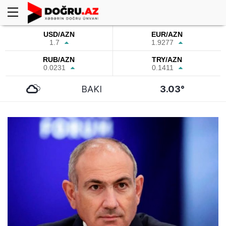
USD/AZN
EUR/AZN
1.7
1.9277
RUB/AZN
TRY/AZN
0.0231
0.1411
BAKI
3.03°