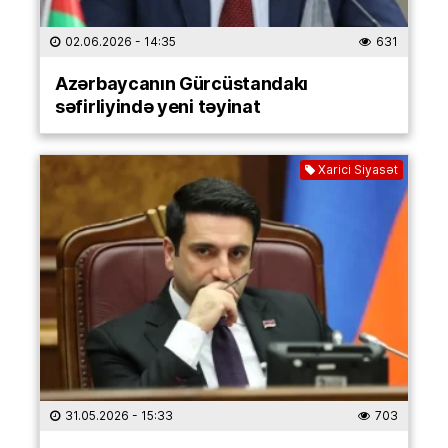
02.06.2026
- 14:35
631
Azərbaycanın Gürcüstandakı
səfirliyində yeni təyinat
Xarici Siyasət
31.05.2026
- 15:33
703