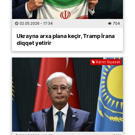
02.05.2026
- 17:34
704
Ukrayna arxa plana keçir, Tramp İrana
diqqət yetirir
Xarici Siyasət