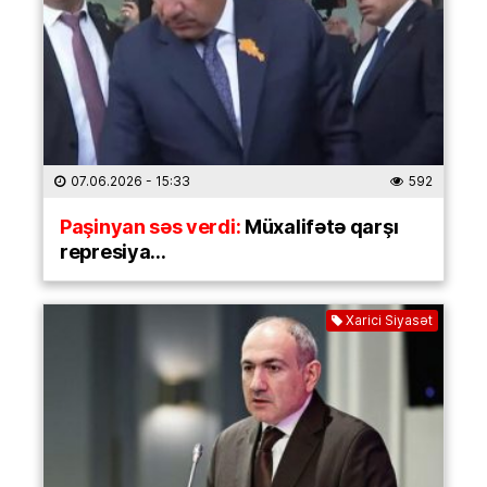
07.06.2026
- 15:33
592
Paşinyan səs verdi:
Müxalifətə qarşı
represiya…
Xarici Siyasət