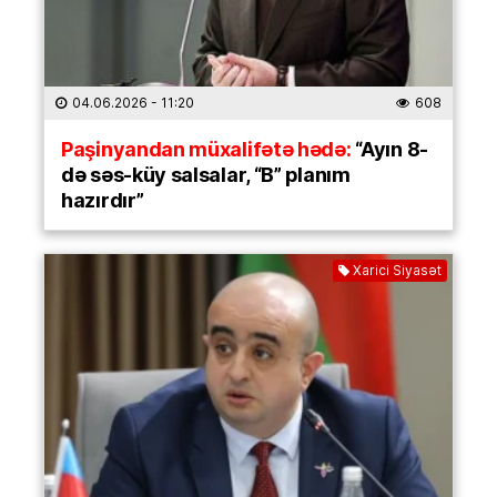
04.06.2026
- 11:20
608
Paşinyandan müxalifətə hədə:
“Ayın 8-
də səs-küy salsalar, “B” planım
hazırdır”
Xarici Siyasət