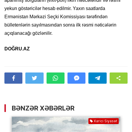
aparılmış sorğuların (exit-poll) ilkin nəticələridir və rəsmi
yekun göstəricilər hesab edilmir. Yaxın saatlarda
Ermənistan Mərkəzi Seçki Komissiyası tərəfindən
bülletenlərin sayılmasından sonra ilk rəsmi nəticələrin
açıqlanacağı gözlənilir.
DOĞRU.AZ
BƏNZƏR XƏBƏRLƏR
Xarici Siyasət