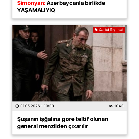
Simonyan:
Azərbaycanla birlikdə
YAŞAMALIYIQ
Xarici Siyasət
31.05.2026
- 10:38
1043
Şuşanın işğalına görə təltif olunan
general mənzildən çıxarılır