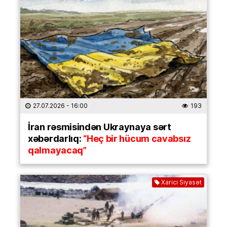
27.07.2026
- 16:00
193
İran rəsmisindən Ukraynaya sərt
xəbərdarlıq:
“Heç bir hücum cavabsız
qalmayacaq”
Xarici Siyasət