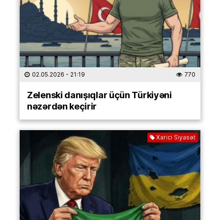
02.05.2026
- 21:19
770
Zelenski danışıqlar üçün Türkiyəni
nəzərdən keçirir
Xarici Siyasət