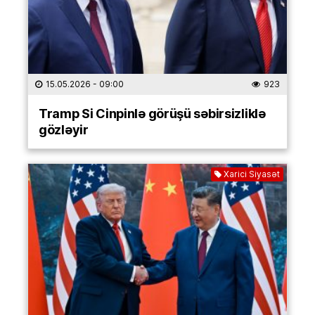
15.05.2026
- 09:00
923
Tramp Si Cinpinlə görüşü səbirsizliklə
gözləyir
Xarici Siyasət