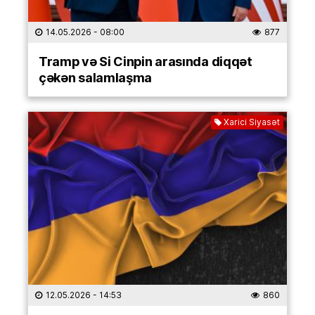
14.05.2026
- 08:00
877
Tramp və Si Cinpin arasında diqqət
çəkən salamlaşma
Xarici Siyasət
12.05.2026
- 14:53
860